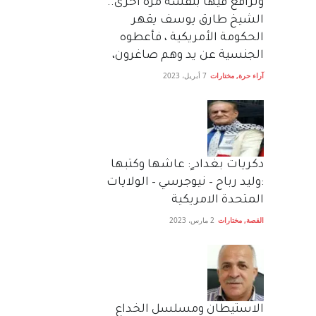
وترافع فيها بنفسه مرة اخرى..
الشيخ طارق يوسف يقهر
الحكومة الأمريكية ، فأعطوه
الجنسية عن يد وهم صاغرون،
آراء حرة
,
مختارات
7 أبريل، 2023
دكريات بغداد ٍ: عاشها وكتبها
:وليد رباح – نيوجرسي – الولايات
المتحدة الامريكية
القصة
,
مختارات
2 مارس، 2023
الاستيطان ومسلسل الخداع