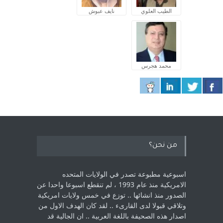
الطيب العلوي
نايف عبوش
محمد هجرس
من نحن؟
اسبوعية مطبوعة تصدر في الولايات المتحده
الامريكية منذ عام 1993 ، لم ‏تنقطع اسبوعا واحدا عن
الصدور منذ انشائها .. توزع في خمس ولايات امريكية
‏وتلاقي قبولا لدى القارىء ..‏ لقد كان الهدف الاول من
اصدار هذه الصحيفة باللغة العربية .. ان الجالية قد