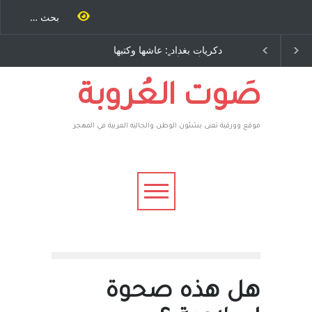
طاحنة كتب
دكريات بغداد ٍ: عاشها وكتبها
الاستيطان ومسلسل الخد
مرة اخرى..
:وليد رباح – نيوجرسي –
المستمر - قلم : راسم عبيد
وسف يقهر
الولايات المتحدة الامريكية
ة ، فأعطوه
م صاغرون،
صَوت العُروبة
موقع وورقية تعنى بشئون الوطن والجاليه العربية في المهجر
هل هذه صحوة