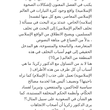
يكتب في الفصل المعنون (إشكالات الصحوة
الإسلامية): واقع وجود كثرة التيارات في العالم
الإسلامي المعاصر، يضع كل منها لنفسه(
إسلامه) الخاص، عندئذ يرتد البحث في مسألة (
تخلف العالم الإسلامي) إلى البحث في تخلف
المسلمين، ويصبح الانطلاق من الواقع الإسلامي
، بدلاً من الضياع في متاهة النصوص
المتعارضة، والناسخة والمنسوخة، هو المدخل
الحقيقي إلى فهم أسباب التخلف في هذه
المنطقة من العالم.( ص10)
هنا لا بد من التساؤل مع الدكتور زكريا: ما هي
أسباب أن كل طرف من هذه الأطراف (
الإسلاموية) تعمل على جذب ( الإسلام) كما تراه
ناحيتها؟ ونضيف: أليس هذا لخدمة مصالح
سياسية للحاكمين، والمنتفعين، وتبريرا لفساد
الحكّام، وأنظمة الحكم المتخلفة المستبدة، كما
هو الشأن في السعودية على سبيل المثال؟!
يرى الدكتور زكريا أن أصحاب الاتجاهات