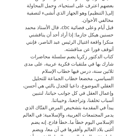
بعضهم اعترف على استحياء، وحمل المحاولة
إلى( التنظيم) وهو الجهاز الذي أُنشىء لتصفية
مخالفي الأخوان.
قبل أيام وعلى فضائية cbc، قال الأستاذ محمد
حسنين هيكل جازما: إذا أراد أحد أن يناقشني
منكرا واقعة اغتيال الرئيس عبد الناصر، فإنني
أتوقف فورا عن مناقشته.
كتاب الدكتور زكريا يضم سلسلة محاضرات
شارك بها في ملتقيات فكرية عربية، على مدى
ثلاثين سنة، درس فيها خطاب الإسلام
السياسي، مخضعا خطاب الجماعة للتحليل
العقلي الموضوع، داعيا للجدل بالتي هي أحسن،
وإعمال العقل في كل جوانب حياتنا، لنتبين
أسباب تخلفنا، وتراجعنا، وخيباتنا.
يبدأ في المقدمة بتشخيص المرض الفتّاك الذي
يدمر المجتمعات العربية، والإسلامية: في العالم
الإسلامي اليوم خطأ ما..خطأ فادح. إنه يضم
أغنى بلاد العالم وأفقرها في آن معا، ويضم