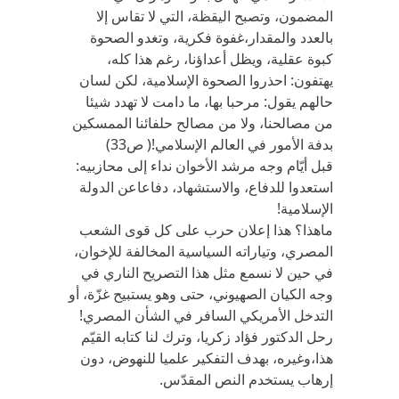
المضمون، وتصبح اليقظة، التي لا تقاس إلا
بالعدد والمقدار،غفوة فكرية، وتغدو الصحوة
كبوة عقلية، ويظل أعداؤنا، رغم هذا كله،
يهتفون: احذروا الصحوة الإسلامية، لكن لسان
حالهم يقول: مرحبا بها، ما دامت لا تهدد شيئا
من مصالحنا، ولا من مصالح حلفائنا الممسكين
بدفة الأمور في العالم الإسلامي!( ص33)
قبل أيّام وجه مرشد الأخوان نداء إلى محازبيه:
استعدوا للدفاع، والاستشهاد، دفاعاعن الدولة
الإسلامية!
ماهذا؟ هذا إعلان حرب على كل قوى الشعب
المصري، وتياراته السياسية المخالفة للإخوان،
في حين لا نسمع مثل هذا التصريح الناري في
وجه الكيان الصهيوني، حتى وهو يستبيح غزّة، أو
التدخل الأمريكي السافر في الشأن المصري!
رحل الدكتور فؤاد زكريا، وترك لنا كتابه القيّم
هذا،وغيره، بهدف التفكير علميا للنهوض، دون
إرهاب يستخدم النص المقدّس.