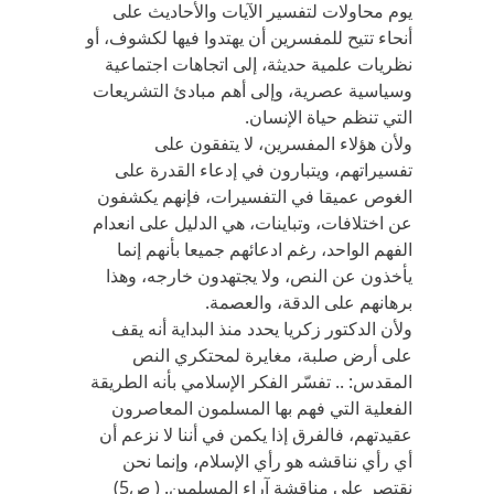
يوم محاولات لتفسير الآيات والأحاديث على
أنحاء تتيح للمفسرين أن يهتدوا فيها لكشوف، أو
نظريات علمية حديثة، إلى اتجاهات اجتماعية
وسياسية عصرية، وإلى أهم مبادئ التشريعات
التي تنظم حياة الإنسان.
ولأن هؤلاء المفسرين، لا يتفقون على
تفسيراتهم، ويتبارون في إدعاء القدرة على
الغوص عميقا في التفسيرات، فإنهم يكشفون
عن اختلافات، وتباينات، هي الدليل على انعدام
الفهم الواحد، رغم ادعائهم جميعا بأنهم إنما
يأخذون عن النص، ولا يجتهدون خارجه، وهذا
برهانهم على الدقة، والعصمة.
ولأن الدكتور زكريا يحدد منذ البداية أنه يقف
على أرض صلبة، مغايرة لمحتكري النص
المقدس: .. تفسّر الفكر الإسلامي بأنه الطريقة
الفعلية التي فهم بها المسلمون المعاصرون
عقيدتهم، فالفرق إذا يكمن في أننا لا نزعم أن
أي رأي نناقشه هو رأي الإسلام، وإنما نحن
نقتصر على مناقشة آراء المسلمين. ( ص5)