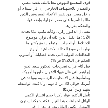
قوى المجتمع للنهوض معا بالبلد، نقصد مصر،
والتصدي للاستهداف الخارجي، إن في سيناء، أو
داخل مصر، من نفس الأعداء المعروفين الذين
طالما تآمروا على مصر لعزلها، وإضعافها،
والتحكم بقرارها.
يتساءل الدكتور زكريا، وكأنه يكتب عمّا يحدث
الآن: : هل يقبل الدين ذاته أن نولي موضوع
الاختلاط، أوالحجاب، اهتماما يفوق بكثير ما
نوليه لموضوع العدالة الاجتماعية، أونوع
التحالفات الدولية التي تخدم قضايانا، أو أسلوب
الحكم في البلاد؟!( ص18)
قبل أيّام قرأت تصريحات الدكتور سعد الدين
إبراهيم التي قال فيها: الأخوان حاوروا أمريكا،
وطمأنوها قبل الانتخابات الرئاسية، وتواجد في
أمريكا حوالي 30 من قادتهم، وأنا كنت الواسطة
بينهم وبين أمريكا!
تأمل الدكتور فؤاد زكريا حجم انتشار الكمي
الهائل لجماعات هذا التيار، فكتب: هكذا يقترن
الانتشار الكمي الهائل بخواء، وهزال في