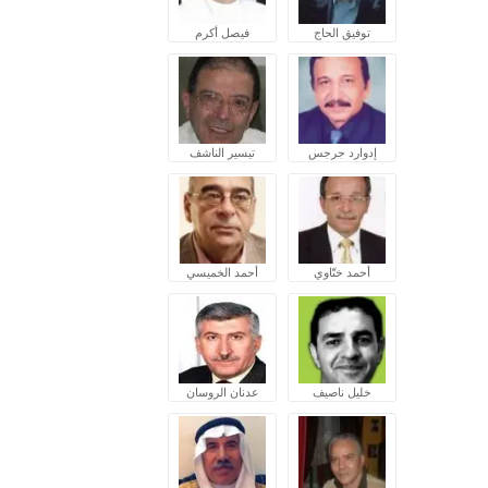
توفيق الحاج
فيصل أكرم
إدوارد جرجس
تيسير الناشف
أحمد ختّاوي
أحمد الخميسي
خليل ناصيف
عدنان الروسان