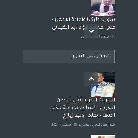
سوريا وتركيا واعادة الاعمار -
قلم : محمد فؤاد زيد الكيلاني
آراء حرة
18 فبراير، 2023
كلمة رئيس التحرير
بعد معارك قضائية طاحنة كتب
وترافع فيها بنفسه مرة اخرى..
الشيخ طارق يوسف يقهر
الحكومة الأمريكية ، فأعطوه
الثورات المزيفة في الوطن
الجنسية عن يد وهم صاغرون،
العربي - كلما جاءت امة لعنت
آراء حرة
,
مختارات
7 أبريل، 2023
اختها - بقلم : وليد ربا ح
كلمة رئيس التحرير
,
مختارات
18 أغسطس، 2021