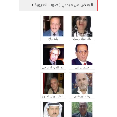
البعض من مبدعي ( صوت العروبة )
آمال عوّاد رضوان
وليد رباح
جيمس زغبي
علاء الدين الأعرجي
رشاد أبو شاور
د.الطيب بيتي العلوي