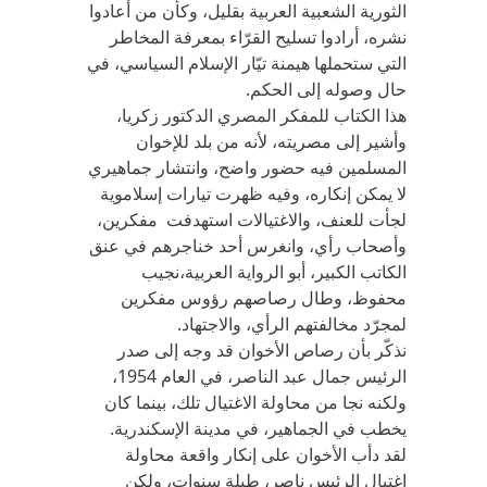
الثورية الشعبية العربية بقليل، وكأن من أعادوا
نشره، أرادوا تسليح القرّاء بمعرفة المخاطر
التي ستحملها هيمنة تيّار الإسلام السياسي، في
حال وصوله إلى الحكم.
هذا الكتاب للمفكر المصري الدكتور زكريا،
وأشير إلى مصريته، لأنه من بلد للإخوان
المسلمين فيه حضور واضح، وانتشار جماهيري
لا يمكن إنكاره، وفيه ظهرت تيارات إسلاموية
لجأت للعنف، والاغتيالات استهدفت مفكرين،
وأصحاب رأي، وانغرس أحد خناجرهم في عنق
الكاتب الكبير، أبو الرواية العربية،نجيب
محفوظ، وطال رصاصهم رؤوس مفكرين
لمجرّد مخالفتهم الرأي، والاجتهاد.
نذكّر بأن رصاص الأخوان قد وجه إلى صدر
الرئيس جمال عبد الناصر، في العام 1954،
ولكنه نجا من محاولة الاغتيال تلك، بينما كان
يخطب في الجماهير، في مدينة الإسكندرية.
لقد دأب الأخوان على إنكار واقعة محاولة
اغتيال الرئيس ناصر، طيلة سنوات، ولكن