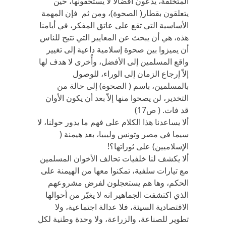
المتخلفة، يدعون أفضالاً لا يستحقونها، حين
يتعلقون بقطار( الصحوة)، ومن ثم فإن المهمة
الأساسية التي تقع على عاتق المفكر، في أيامنا
هذه، هي أن يبحث عن المعايير التي تتيح للناس
أن يميزوا بين صحوة إسلامية داعية إلى تغيير
واقع المسلمين إلى الأفضل، وأُخرى لا هدف لها
إلاّ إرجاع الزمان إلى الوراء، للوصول
بالمسلمين، باسم ( الصحوة) إلى حالة من
التخدير، لن يصحوا منها إلاّ بعد أن يكون الأوان
قد فات. ( ص17)
ألا يساعدنا هذا الكلام على فهم ما يدور حولنا، لا
سيما في مصر وتونس وليبيا، بعد هيمنة (
الإسلاميين) على ثوراتها؟!
ألا يكشف لنا خلفيات تحالف الأخوان المسلمين
مع تيارات سلفية، تمكنوا معها من الهيمنة على
الحكم، وها هم يستعجلون لفرض مشروعهم
الذي اكتشفت الجماهير انه لا يغيّر من أحوالها
الاقتصادية السيئة، فلا عدالة اجتماعية، ولا
تطوير للصناعة، والزراعة، ولا وحدة وطنية لكل