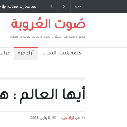
صديق عمري ، صبحي مخلوف : بقلم : سعد الله
بعد معارك قضائية طاحنة 
جديد
بركات
طارق يوسف يقهر الحكومة
صَوت العُروبة
موقع وورقية تعنى بشئون الوطن والجاليه العربية في المهجر
كلمة رئيس التحرير
آراء حرة
دراس
أيها العالم :
في
آراء حرة
8 يناير، 2013