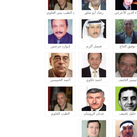
ء الدين الأعرجي
رشاد أبو شاور
د.الطيب بيتي العلوي
توفيق الحاج
فيصل أكرم
إدوارد جرجس
تيسير الناشف
أحمد ختّاوي
أحمد الخميسي
خليل ناصيف
عدنان الروسان
الطيب العلوي