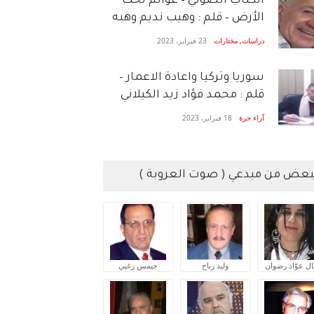
الكتاب الصَّوتي – عوالم تحت
الأرض – قلم : وهيب نديم وهبه
دراسات
,
مختارات
23 فبراير، 2023
سوريا وتركيا واعادة الاعمار –
قلم : محمد فؤاد زيد الكيلاني
آراء حرة
18 فبراير، 2023
بعض من مبدعي ( صوت العروبة )
ال عوّاد رضوان
وليد رباح
جيمس زغبي