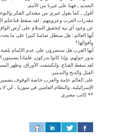
الشديد ـ فهنا على غيرنا من الأمم.
أقول ـ كما يقول غيري من معتدلي الفكر والتوجه
مقدرات العرب وعروبتهم : لقد سقط قناعكم الذ
عن وجود أي نية لتحقيق السلام على أرض الواق
أيها العالم : هل ستظل صامتا كثيرا على ما يحدث 
وأقوالها؟
أيها العرب هل ستصرون على عدم الإلمام بلعبة
يدور حولهم، وإذا كانوا يدركون، فلماذا يصمتون؟
لقد سقط القناع، وانكشفت الأوراق، وظهر المست
القتل والذبح والتدمير.
على العالم عامة والعرب خاصة الوقوف بضمير 
الإسرائيلية، والنظام الفاشي في سوريا ، كي لا 
** كاتب مصري