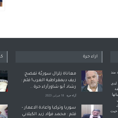
اراء حرة
كل
 منذ
معاناة زلزال سوريّة تفضح:
زيف ديمقراطية الغرب! قلم :
 لدى
رشاد أبو شاورآراء حرة ..
فة
اتها
آراء حرة
18 فبراير، 2023
ك
سوريا وتركيا واعادة الاعمار -
 حيث
قلم : محمد فؤاد زيد الكيلاني