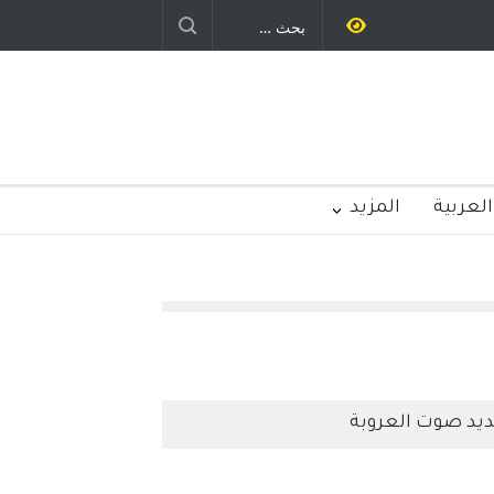
ليد رباح – نيوجرسي – الولايات المتحدة
الامريكية
العربية
المزيد
يد صوت العروبة