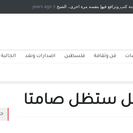
كتب وترافع فيها بنفسه مرة اخرى.. الشيخ
3 years ago
دكريات بغداد ٍ: عاشها وكتبها :و
 الأمريكية ، فأعطوه الجنسية عن يد وهم
صاغرون،
ات
فن وثقافة
فلسطين
اصدارات ونقد
الجالية 
 هل ستظل صامتا
جد