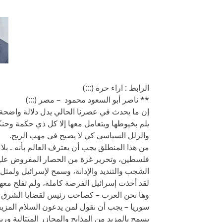
الرابط : اراء حرة (:::)
** ناصر أبو السعود محمود – مصر (:::)
إن ما يحدث في عصرنا الحالي يدل دلالة واضحة 
يلم بخيوطها ويتعامل معها إلا كل ذي حكمة وحن
والزلل السياسي كي لا يصبح في مهب الريح.
من هذا المنطلق يجب أن يعترف العالم بأنه ـ بل
فلسطين، وتحرير غزة من الحصار المفروض عل
الشجب والتنديد والإدانة، وسمح لإسرائيل ولمثل ب
لقد أخذت إسرائيل الفرصة كاملة، ولم تفلح معه
وها نحن العرب – كصاحب رئيس لقضايا الشرق ا
سوريا – يجب أن نقول لمن يدعون السلام المزي
يسمح بالمزيد من المذابح والمجازر المتتالية ور