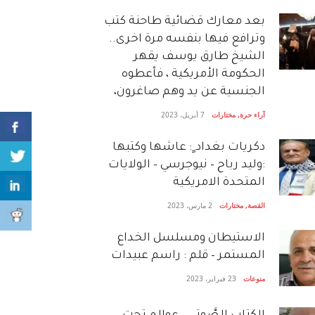
بعد معارك قضائية طاحنة كتب
وترافع فيها بنفسه مرة اخرى..
الشيخ طارق يوسف يقهر
الحكومة الأمريكية ، فأعطوه
الجنسية عن يد وهم صاغرون،
آراء حرة
,
مختارات
7 أبريل، 2023
دكريات بغداد ٍ: عاشها وكتبها
:وليد رباح – نيوجرسي – الولايات
المتحدة الامريكية
القصة
,
مختارات
2 مارس، 2023
الاستيطان ومسلسل الخداع
المستمر – قلم : راسم عبيدات
منوعات
23 فبراير، 2023