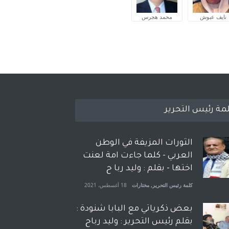
نايف عبوش
محمد هجرس
مة رئيس التحرير
الثورات المزيفة في الوطن
العربي - كلما جاءت امة لعنت
اختها - بقلم : وليد ربا ح
كلمة رئيس التحرير
,
مختارات
18 أغسطس، 2021
بعض ذكرياتي مع البابا شنودة :
بقلم رئيس التحرير : وليد رباح