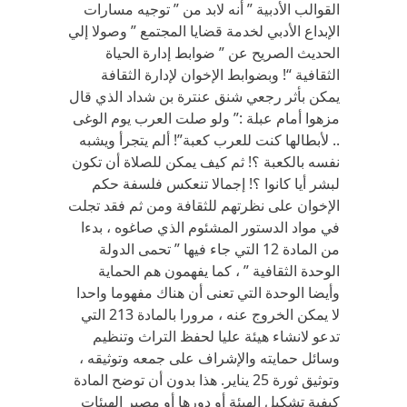
القوالب الأدبية ” أنه لابد من ” توجيه مسارات
الإبداع الأدبي لخدمة قضايا المجتمع ” وصولا إلي
الحديث الصريح عن ” ضوابط إدارة الحياة
الثقافية “! وبضوابط الإخوان لإدارة الثقافة
يمكن بأثر رجعي شنق عنترة بن شداد الذي قال
مزهوا أمام عبلة :” ولو صلت العرب يوم الوغى
.. لأبطالها كنت للعرب كعبة”! ألم يتجرأ ويشبه
نفسه بالكعبة ؟! ثم كيف يمكن للصلاة أن تكون
لبشر أيا كانوا ؟! إجمالا تنعكس فلسفة حكم
الإخوان على نظرتهم للثقافة ومن ثم فقد تجلت
في مواد الدستور المشئوم الذي صاغوه ، بدءا
من المادة 12 التي جاء فيها ” تحمى الدولة
الوحدة الثقافية ” ، كما يفهمون هم الحماية
وأيضا الوحدة التي تعنى أن هناك مفهوما واحدا
لا يمكن الخروج عنه ، مرورا بالمادة 213 التي
تدعو لانشاء هيئة عليا لحفظ التراث وتنظيم
وسائل حمايته والإشراف على جمعه وتوثيقه ،
وتوثيق ثورة 25 يناير. هذا بدون أن توضح المادة
كيفية تشكيل الهيئة أو دورها أو مصير الهيئات