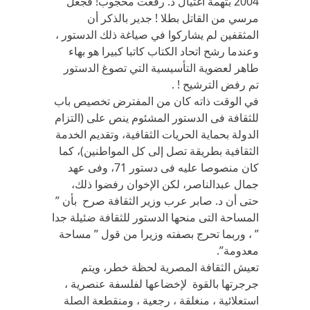
2004 بتهمة اغتيال د. رفعت محجوب! فجعل
مرسي من القاتل بطلا ! جدير بالذكر أن
المثقفين لم يشاركوا في صياغة ذلك الدستور ،
وعندما رشح اتحاد الكتاب كاتبا كبيرا هو بهاء
طاهر لعضوية التأسيسية التي تصوغ الدستور
تم رفض الترشيح ! .
في الوقت ذاته كان من المفترض تخصيص باب
للثقافة فى الدستور المشئوم ينص على (التزام
الدولة بحماية الحريات الثقافية، وتقديم الخدمة
الثقافية بطريقة تصل إلى كل المواطنين)، كما
كان منصوصا عليه فى دستور 71، وفى عهد
جمال عبدالناصر، لكن الإخوان رفضوا ذلك،
حتى أن د. صابر عرب وزير الثقافة صرح بأن ”
المساحة التى منحها الدستور للثقافة ضئيلة جدا
” ، وربما تحرج بصفته وزيرا من قول ” مساحة
معدومة”.
تعيش الثقافة المصرية لحظة خطر، ويتم
جرجرتها بالقوة لإخضاعها لفلسفة عنصرية ،
استعلائية ، منغلقة ، رجعية ، ومنقطعة الصلة