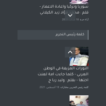
سوريا وتركيا واعادة الاعمار -
قلم : محمد فؤاد زيد الكيلاني
آراء حرة
18 فبراير، 2023
كلمة رئيس التحرير
بعد معارك قضائية طاحنة كتب
وترافع فيها بنفسه مرة اخرى..
الشيخ طارق يوسف يقهر
الحكومة الأمريكية ، فأعطوه
الثورات المزيفة في الوطن
الجنسية عن يد وهم صاغرون،
العربي - كلما جاءت امة لعنت
آراء حرة
,
مختارات
7 أبريل، 2023
اختها - بقلم : وليد ربا ح
كلمة رئيس التحرير
,
مختارات
18 أغسطس، 2021