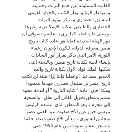
القائمة المسئولة عن جمع التراث وحمايته
ومنها دار الوثائق ودار الكتب والجهاز القومي
للتنسيق الحضاري ومركز توثيق التراث
الحضارى والطبيعى بمكتبة الإسكندرية وغيرها
.ومعنى ذلك فعليا كما يرى د. عاصم دسوقي أن
دور الهيئة الجديدة فعليا هو إعادة كتابة تاريخ
مصر بمعرفة الدولة، ليكون الإخوان زعماء
الثورة، الأمر الذي يذكر بقرار أنور السادات
بإنشاء لجنة لكتابة تاريخ مصر، وباللجنة التى
شكلها الملك فؤاد الأول لكتابة تاريخ والده
الخديو إسماعيل! وعمليا فإننا إزاء هيئة لن تكتب
تاريخ مصر بل ستبذل قصارى جهدها لتمحوه!
وهكذا فإن إعادة ” كتابة التاريخ ” أو للدقة محوه
ستتم بمنطق تحويل القاتل إلي بطل ، والضحية
إلي مجرم ، وهو المنطق الذي اعتمده الرئيس
مرسي حين عين الأخ صفوت عبد الغني عضوا
بمجلس الشورى ، مع أن الأخ صفوت نفذ حكما
بالسجن عشر سنوات من عام 1994 حتى