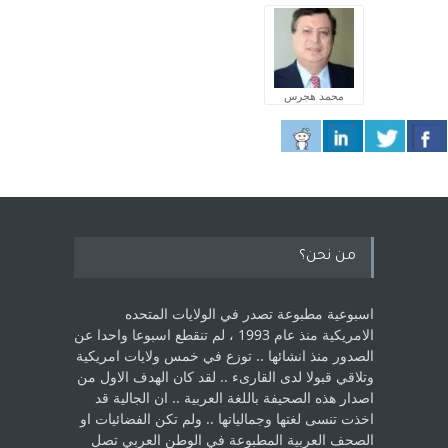
محمد هجرس
من نحن؟
اسبوعية مطبوعة تصدر في الولايات المتحده
الامريكية منذ عام 1993 ، لم ‏تنقطع اسبوعا واحدا عن
الصدور منذ انشائها .. توزع في خمس ولايات امريكية
‏وتلاقي قبولا لدى القارىء ..‏ لقد كان الهدف الاول من
اصدار هذه الصحيفة باللغة العربية .. ان الجالية قد
اخذت ‏تنسى لغتها وجمالياتها .. ولم تكن الفضائيات او
الصحف العربية المطبوعة في الوطن ‏العربي تصل