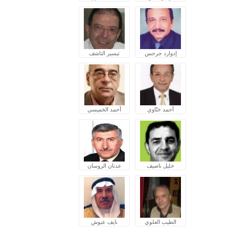
إدوارد جرجس
تيسير الناشف
أحمد ختّاوي
أحمد الخميسي
خليل ناصيف
عدنان الروسان
الطيب العلوي
نايف عبوش