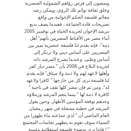
ويمضون إلي فرض رؤاهم الشمولية العنصرية
وخلق ثقافة توائم تلك الرؤى. ويمكن رصد
معالم فلسفة الحكم الإخوانية من واقع
تصريحات قادة الجماعة ، فعندما يصف بديع
مرشد الإخوان لجريدة الحياة في نوفمبر 2005
أبناء مصر من الأقباط المصريين بأنهم” أهل
ذمة”، فإنه يقدم لنا فلسفة عنصرية تميز بين
المصريين على أساس ديني ولا ترتكز إلي
أساس وطني. وعندما يصرح المرشد ذاته
لجريدة البلاغ في 2008 بأن ” مصر ديار كفر
وأهلها لاعهد لهم ولا ذمة ولا ميثاق” فإنه يقدم
لنا فلسفة ترى كل من خارجها ” كافرا ولاعهد
له”، ومن ثم فإن مصر كلها تقف في ناحية ”
كافرة لا ذمة لها ” بينما ينعم المرشد وزملاؤه
وحدهم بوقفة المؤمنين الأطهار. وحين يقول
المرشد في خطبة مسجلة في شهر رمضان
العام الماضي أن ” لدي جماعته ماء طهورا من
السماء سوف تقوم به بتطهير نجاسات المجتمع
” ! فإننا نرى بوضوح فلسفة استعلائية وغيبية