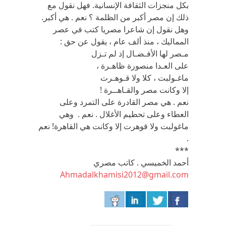
بكل منجزات الثقافة الإنسانية. فهل نقول مع
ذلك إن مصر أكبر من الظلمة ؟ نعم . هي أكبر.
وهل نقول إن شاعرا مصريا كتب في عصر
المماليك ، منذ ألف عام ، يقول عن حق :
مـصر لها الأفـضـال إذ لم تـزل
على العـدا منصورة ظاهـرة ،
ماغـولبت ، كلا ولا قـوهـرت
إلا وكانت مصر والقـاهــرة !
نعم . هي مصر القادرة على التمرد وعلى
العطاء وعلى تحطيم الأغلال . نعم . وهي
ماغولبت ولا قوهرت إلا وكانت هي القاهرة! نعم
.
***
أحمد الخميسي . كاتب مصري
Ahmadalkhamisi2012@gmail.com