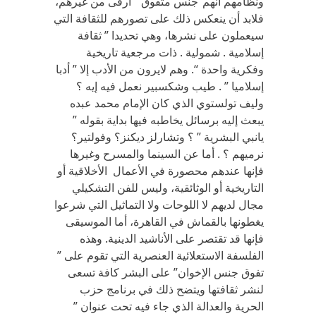
ونظامهم أنهم”جنس متفوق” أرقى من غيرهم،
فلابد أن ينعكس ذلك على تصورهم للثقافة التي
سيعملون على نشرها، وهي تحديدا ” ثقافة
إسلامية . شمولية . ذات مرجعية تاريخية
وفكرية واحدة “. وهم لايرون من الأدب إلا ” أدبا
إسلاميا ” . طيب وشكسبير نعمل فيه إيه ؟
وليف تولستوي الذي كان الإمام محمد عبده
يبعث إليه برسائل يخاطبه فيها بداية بقوله ”
يانبي البشرية ” ؟ وتشارلز ديكنز؟ وفولتير؟
نرميهم ؟ . أما عن السينما والمسرح وغيرها
فإنها عندهم محصورة في الأعمال الأخلاقية أو
التاريخية أو الوثائقية، وليس للفن التشكيلي
مجال لديهم لا اللوحات ولا التماثيل التي شرعوا
يغطونها بالقماش في القاهرة، أما الموسيقى
فإنها قد تقتصر على الأناشيد الدينية. وهذه
الفلسفة الاستعلائية العنصرية التي تقوم على ”
تفوق جنس الإخوان” على البشر كافة تسعى
لنشر ثقافتها ويتضح ذلك في برنامج حزب
الحرية والعدالة الذي جاء فيه تحت عنوان ”