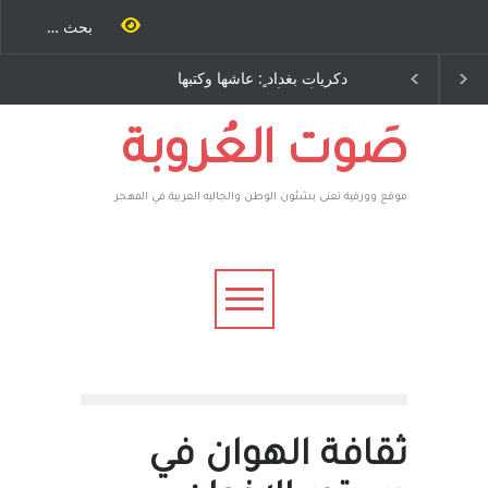
دكريات بغداد ٍ: عاشها وكتبها
الاستيطان ومسلسل الخداع
:وليد رباح – نيوجرسي –
المستمر - قلم : راسم عبيدات
الولايات المتحدة الامريكية
صَوت العُروبة
موقع وورقية تعنى بشئون الوطن والجاليه العربية في المهجر
ثقافة الهوان في