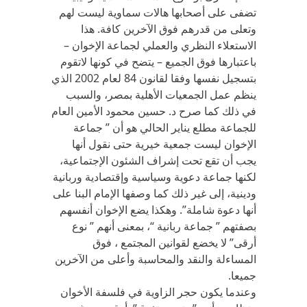
تضفى على أصحابها هالات سماوية ليست لهم
وتعلى من قدرهم فوق الآخرين كافة. هذا
الاستعلاء النظري والعملي لجماعة الإخوان –
باعتبارها فوق الجميع – يتضح في كونها لاتقوم
بتسجيل نفسها وفقا لقانون 84 لعام 2002 الذي
ينظم عمل الجمعيات الأهلية بمصر، والسبب
في ذلك كما صرح د. حسين محمود الأمين العام
للجماعة مطلع يناير الحالي هو أن ” جماعة
الإخوان ليست جمعية خيرية حتى نقول أنها
يجب أن تقع تحت إشراف الشئون الإجتماعية،
لكنها جماعة دعوية وسياسية وإقتصادية وربانية
ودينية، إلى غير ذلك كما وصفها الإمام البنا على
أنها دعوة شاملة”. وهكذا يضع الإخوان أنفسهم
بصفتهم ” جماعة ربانية “، بمعنى أنهم ” نوع
أرقى” لا يخضع لقوانين المجتمع ، فوق
المساءلة والنقد والمحاسبة وأعلى من الآخرين
جميعا.
وعندما يكون حجر الزاوية في فلسفة الأخوان