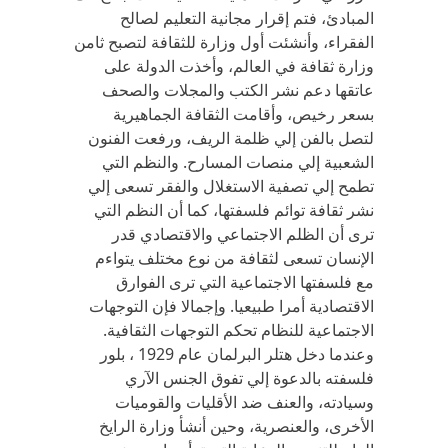
المبادئ، فتم إقرار مجانية التعليم لصالح
الفقراء، وأنشئت أول وزارة للثقافة لتصبح ثامن
وزارة ثقافة في العالم، وأخذت الدولة على
عاتقها دعم نشر الكتب والمجلات والصحف
بسعر رخيص، وأقامت الثقافة الجماهيرية
لتصل بالفن إلي ظلمة الريف، ورفعت الفنون
الشعبية إلي منصات المسارح. والنظم التي
تطمح إلي تصفية الاستغلال والفقر تسعى إلي
نشر ثقافة توائم فلسفتها، كما أن النظم التي
ترى أن الظلم الاجتماعي والاقتصادي قدر
الإنسان تسعى لثقافة من نوع مختلف يتواءم
مع فلسفتها الاجتماعية التي ترى الفوارق
الاقتصادية أمرا طبيعيا. وإجمالا فإن التوجهات
الاجتماعية للنظام تحكم التوجهات الثقافية.
وعندما دخل هتلر البرلمان عام 1929 ، بلور
فلسفته بالدعوة إلي تفوق الجنس الآري
وسيادته، والعنف ضد الأقليات والقوميات
الأخرى، والعنصرية، وحين أنشأ وزارة الرايخ