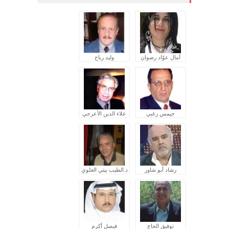
آمال عوّاد رضوان
وليد رباح
جيمس زغبي
علاء الدين الأعرجي
رشاد أبو شاور
د.الطيب بيتي العلوي
توفيق الحاج
فيصل أكرم