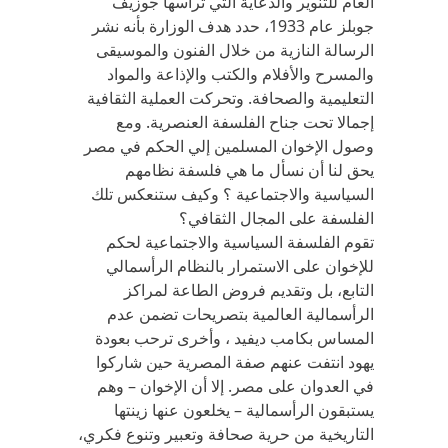
العام للتنوير والدعاية التي ترأسها جوزيف
جوبلز عام 1933، حدد هدف الوزارة بأنه نشر
الرسالة النازية من خلال الفنون والموسيقى
والمسرح والأفلام والكتب والإذاعة والمواد
التعليمية والصحافة. وتحركت العملية الثقافية
إجمالا تحت جناح الفلسفة العنصرية. ومع
وصول الإخوان المسلمين إلي الحكم في مصر
يحق لنا أن نسأل ما هي فلسفة نظامهم
السياسية والاجتماعية ؟ وكيف ستنعكس تلك
الفلسفة على المجال الثقافي؟
تقوم الفلسفة السياسية والاجتماعية لحكم
للإخوان على الاستمرار بالنظام الرأسمالي
التابع، بل وتقديم فروض الطاعة لمراكز
الرأسمالية العالمية بتصريحات تضمن عدم
المساس بكامب ديفيد ، وأخرى ترحب بعودة
يهود انتفت عنهم صفة المصرية حين شاركوا
في العدوان على مصر. إلا أن الإخوان – وهم
يستبقون الرأسمالية – يخلعون عنها زينتها
التاريخية من حرية صحافة وتعبير وتنوع فكري،