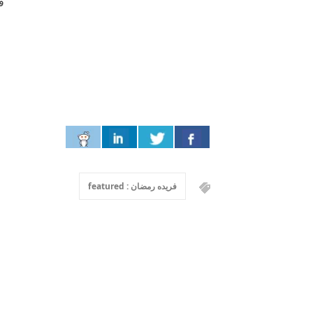
فٱ
ف
فريده رمضان : featured