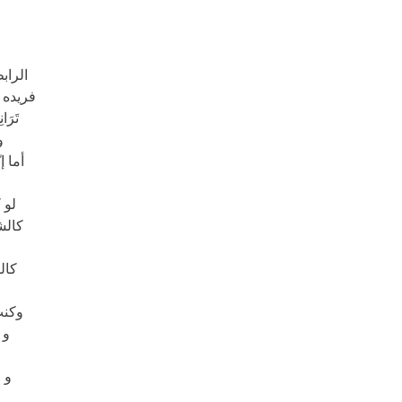
الرابط
فريده 
تَرَا
و
أما إن
لو ك
كالش
كالط
وكنتُ 
و ن
و ف