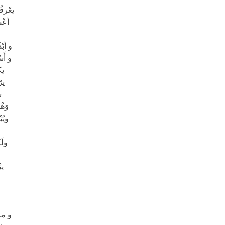
يعْرفُ
أعْ
و أبْ
و أَس
يك
ير
ش
وَهْ
ويُب
ولَك
يب
و ما 