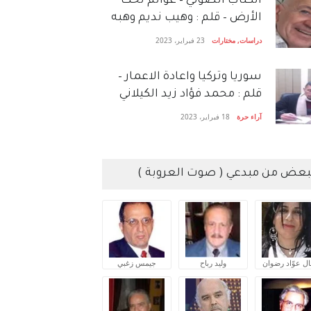
الكتاب الصَّوتي – عوالم تحت
الأرض – قلم : وهيب نديم وهبه
دراسات
,
مختارات
23 فبراير، 2023
سوريا وتركيا واعادة الاعمار –
قلم : محمد فؤاد زيد الكيلاني
آراء حرة
18 فبراير، 2023
بعض من مبدعي ( صوت العروبة )
ال عوّاد رضوان
وليد رباح
جيمس زغبي