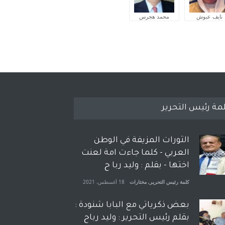
نايف عبوش
محمد هجرس
مة رئيس التحرير
الثورات المزيفة في الوطن
العربي - كلما جاءت امة لعنت
اختها - بقلم : وليد ربا ح
كلمة رئيس التحرير
,
مختارات
18 أغسطس، 2021
بعض ذكرياتي مع البابا شنودة :
بقلم رئيس التحرير : وليد رباح