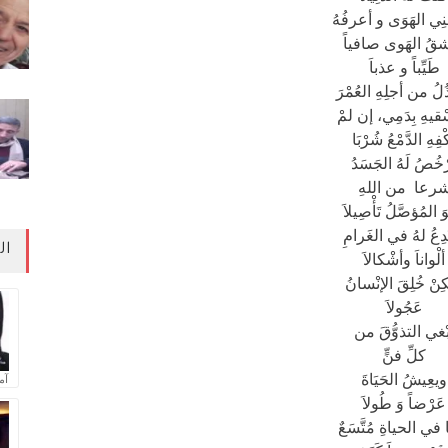
نِي الهَوَى و أعرفُهُ
شقُ الهَوى صافياً
طَيِّباً و عذباَ
ذُلُ من أجلِهِ العُمْرَ
ْقيهِ بِدَمِي، إن لمْ
ْفِهِ الدَّمْعُ شُرْبَا
ْخُصُ لَهُ الجَسَدُ
رعا من اللهِ
وَ المُؤصَّلُ تَأْصِيلاَ
ْدِعُ لهُ في الغَرامِ
ال
ألْواناَ وأشْكالاَ
ِنْ خُلِقَ الإنْسانُ
عَجُولاَ
ْغي التذوُّقَ من
كلِّ فنٍّ
ويعِيشُ الحَيَاةَ
آم
عَرْضاً وَ طُولاَ
في الحياةِ مُتَّسَعٌ