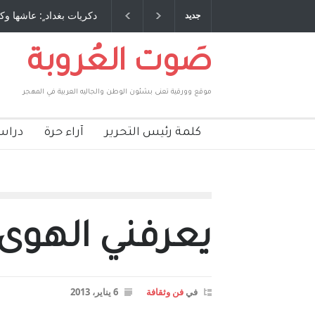
 طاحنة كتب وترافع فيها بنفسه مرة اخرى.. الشيخ
دكريات بغداد ٍ: عاشها وك
جديد
لحكومة الأمريكية ، فأعطوه الجنسية عن يد وهم
صاغرون،
صَوت العُروبة
موقع وورقية تعنى بشئون الوطن والجاليه العربية في المهجر
كلمة رئيس التحرير
آراء حرة
دراس
يعرفني الهوى 
في
فن وثقافة
6 يناير، 2013