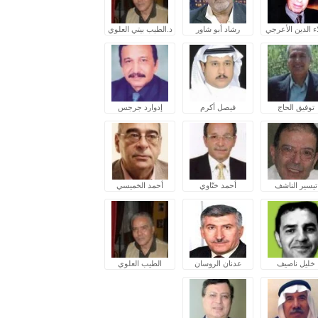
ء الدين الأعرجي
رشاد أبو شاور
د.الطيب بيتي العلوي
توفيق الحاج
فيصل أكرم
إدوارد جرجس
تيسير الناشف
أحمد ختّاوي
أحمد الخميسي
خليل ناصيف
عدنان الروسان
الطيب العلوي