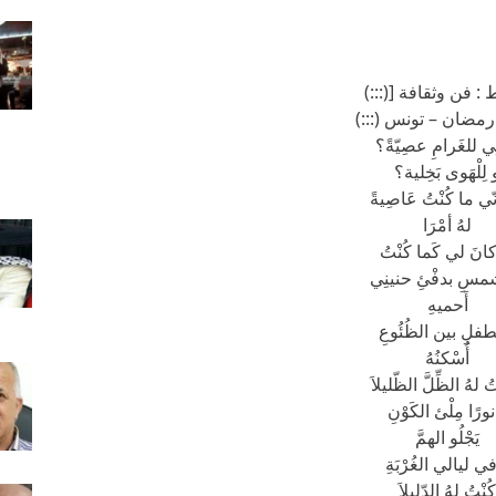
 : فن وثقافة [(:::)
رمضان – تونس (:::)
نِي للغَرامِ عصِيّةً؟
 لِلْهَوى بَخِلية؟
ّي ما كُنْتُ عَاصِيةً
لهُ أمْرَا
انَ لي كَما كُنْتُ
مسِ بدفْئِ حنينِي
أَحميهِ
فلِ بين الظُئُوعِ
أُسْكنُهُ
لهُ الظِّلَّ الظّليلاَ
ورًا مِلْئ الكَوْنِ
يَجْلُو الهمَّ
ي ليالي الغُرْبَةِ
كُنْتُ لهُ الدّلِيلاَ