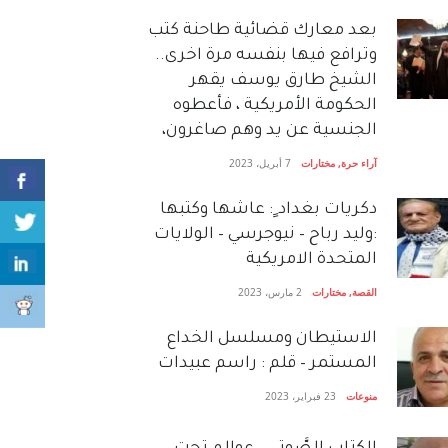
بعد معارك قضائية طاحنة كتب
وترافع فيها بنفسه مرة اخرى..
الشيخ طارق يوسف يقهر
الحكومة الأمريكية ، فأعطوه
الجنسية عن يد وهم صاغرون،
آراء حرة
,
مختارات
7 أبريل، 2023
دكريات بغداد ٍ: عاشها وكتبها
:وليد رباح – نيوجرسي – الولايات
المتحدة الامريكية
القصة
,
مختارات
2 مارس، 2023
الاستيطان ومسلسل الخداع
المستمر – قلم : راسم عبيدات
منوعات
23 فبراير، 2023