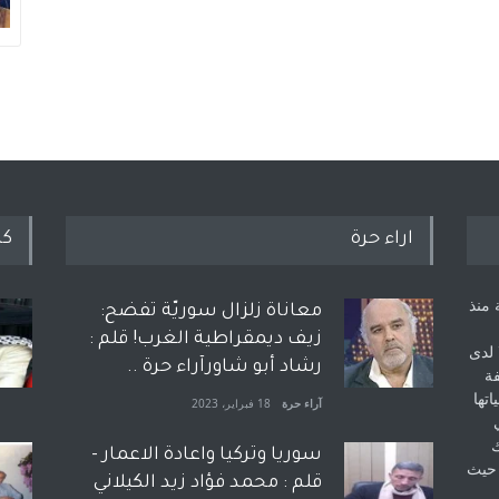
اراء حرة
كل
 منذ
معاناة زلزال سوريّة تفضح:
زيف ديمقراطية الغرب! قلم :
 لدى
رشاد أبو شاورآراء حرة ..
فة
اتها
آراء حرة
18 فبراير، 2023
ك
سوريا وتركيا واعادة الاعمار -
 حيث
قلم : محمد فؤاد زيد الكيلاني