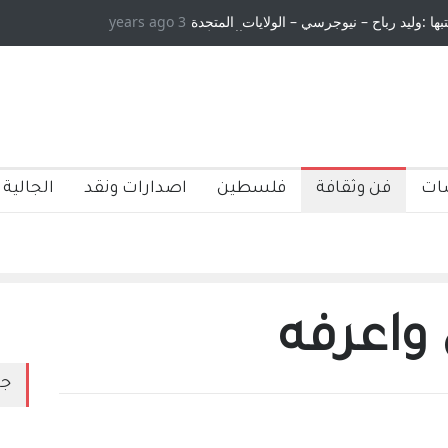
تبها :وليد رباح – نيوجرسي – الولايات المتحدة
3 years ago
الامريكية
ات
فن وثقافة
فلسطين
اصدارات ونقد
الجالية 
واعرفه
جد