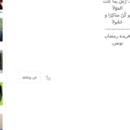
رْضَ بِماَ كَتَبَ
المَوْلاَ
علا
و كُنْ شاكِرًا وَ
خَجُولاَ
—————-
ريدة رمضان
تونس.
فن وثقافة