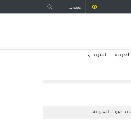
د رباح – نيوجرسي – الولايات المتحدة
الامريكية
العربية
المزيد
يد صوت العروبة