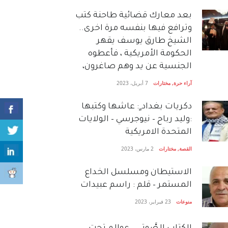
بعد معارك قضائية طاحنة كتب
وترافع فيها بنفسه مرة اخرى..
الشيخ طارق يوسف يقهر
الحكومة الأمريكية ، فأعطوه
الجنسية عن يد وهم صاغرون،
آراء حرة
,
مختارات
7 أبريل، 2023
دكريات بغداد ٍ: عاشها وكتبها
:وليد رباح – نيوجرسي – الولايات
المتحدة الامريكية
القصة
,
مختارات
2 مارس، 2023
الاستيطان ومسلسل الخداع
المستمر – قلم : راسم عبيدات
منوعات
23 فبراير، 2023