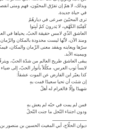
وبذلك، لا همّ إن تفرّق المحبّون، فهم ومتى انفصلو
في حياة جديدة.
ترى المحبّينَ صرعى في ديارهُمُ
كَفِتْيَةِ الكَهْفِ، لا يَدرونَ كمْ لَبِثوا
العاشق الذّي لامس حقيقة الحبّ، يحياها في العالم 
ومنذ الآن، لأنّها ليست محدودة بالمكان والزّمان،
سرّها ويعاينه ويفقد معنى الزّمان والمكان، فيم
وبيمينه الأبد.
يبقى العاشق طريح العالم من شدّة الحبّ، ويترقّ
لابساً ثوب العرس، مكلّلاً بأنوار الحبّ، إلى ضياء 
كذا يعبّر ابن الفارض عن الموت عشقاً:
إن شئت أن تحيا سعيدًا فمت بهِ
شهيدًا وإلّا فالغرام له أهلُ
فمن لم يمت في حبّه لم يعش بهِ
ودون اجتناء النّحل ما جنت النّحلُ
_________________