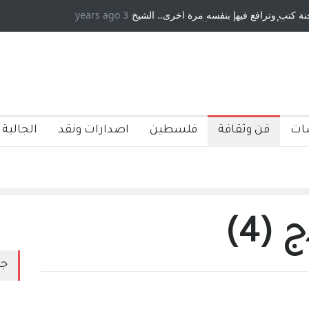
ب وترافع فيها بنفسه مرة اخرى.. الشيخ
3 years ago
دكريات بغداد ٍ: عاشها وكتبها :ولي
لأمريكية ، فأعطوه الجنسية عن يد وهم
صاغرون،
ات
فن وثقافة
فلسطين
اصدارات ونقد
الجالية 
(4)
جد