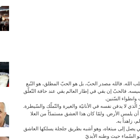
لب الله. فالله مصدر الحبّ، بل هو الحبّ المطلق، هو النّبع
ه. فالحبّ إن بقي في إطار العالم بقي عند حافة التّعلّق
 وانطواء السّنين.
لّذي لا يدفن نفسه في الأنانيّة والغيرة والتّملّك والسّيطرة.
 أن يلمس الأرض. ولمّا كان هذا العشق مستمدّاً من العلا
، زاهداً به.
ة كي يصل إلى مبتغاه، وهو أشبه بطريق جلجلة يسلكها العاشق
و السّماء حيث وطنه الأبديّ