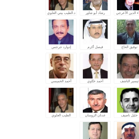
ء الدين الأعرجي
رشاد أبو شاور
د.الطيب بيتي العلوي
توفيق الحاج
فيصل أكرم
إدوارد جرجس
تيسير الناشف
أحمد ختّاوي
أحمد الخميسي
خليل ناصيف
عدنان الروسان
الطيب العلوي