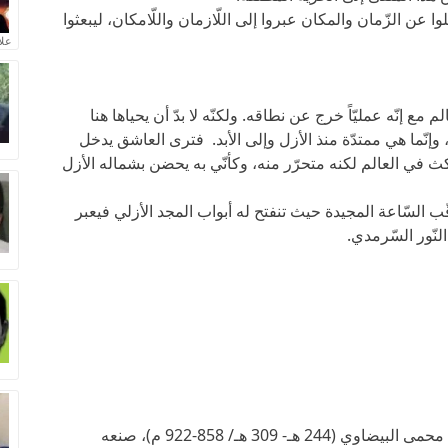
ا عن الزّمان والمكان عبروا إلى اللّازمان واللّامكان، ليبعثوا
علا
مع إنّه عمليّاً خرج عن نطاقه. ولكنّه لا بدّ أن يحياها هنا
 وإنّما هي ممتدّة منذ الأزل وإلى الأبد. فترى العاشق يدخل
كث في العالم لكنه متحرّر منه، وكأنّي به يحضن بشماله الأزل
ب السّاعة المجيدة حيث تنفتح له أبواب المجد الأزلي فيعبر
النّور السّرمدي.
ديوان الحلّاج، أبي المغيث الحسين بن منصور بن محمى البيضاوي (244 هـ- 309 هـ/ 858-922 م)، صنعه