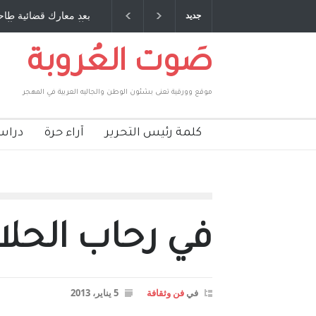
ديق عمري ، صبحي مخلوف : بقلم : سعد الله
بعد معارك قضائية طاحنة كت
جديد
بركات
طارق يوسف يقهر الحكومة ا
صَوت العُروبة
موقع وورقية تعنى بشئون الوطن والجاليه العربية في المهجر
كلمة رئيس التحرير
آراء حرة
دراس
في رحاب الحلاج 
في
فن وثقافة
5 يناير، 2013