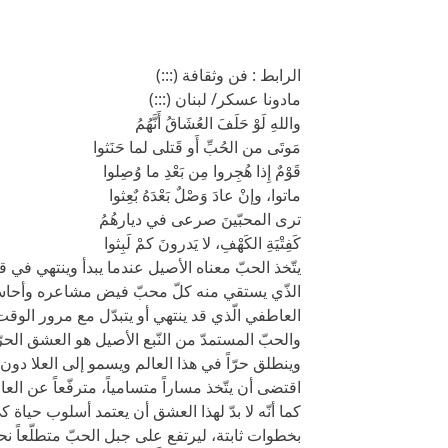
الرابط : فن وثقافة (:::)
مادونا عسكر/ لبنان (:::)
واللهِ لَوْ حَلَفَ العُشَاقُ أَنَّهُمُ
مَوتَى من الحُبِّ أَو قَتلى لما حَنَثوا
قَوْمٌ إِذا هُجِروا مِن بَعْدِ ما وُصِلوا
ماتوا، وإنْ عادَ وَصْلٌ بَعْدَهُ بٌعِثوا
ترى المحبّينَ صرعى في ديارهُمُ
كَفِتْيَةِ الكَهْفِ، لا يَدرونَ كمْ لَبِثوا
يتّخذ الحبّ معناه الأصيل عندما يبدأ وينتهي في ق
الذّي يستقي منه كلّ محبّ فيض مشاعره وأحاسيس
العاطفي الّذي قد ينتهي أو يتبدّل مع مرور الوقت
والحبّ المستمدّ من النّبع الأصيل هو العشق الحرّ ا
وينطلق حرّاً في هذا العالم ويسمو إلى العلا دون
اقتضى أن يتّخذ مساراً متسامياً، مترفّعاً عن العالم
كما أنّه لا بدّ لهذا العشق أن يعتمد أسلوب حيا
بخطوات ثابتة، ليرتفع على جبل الحبّ متطلّعاً نح