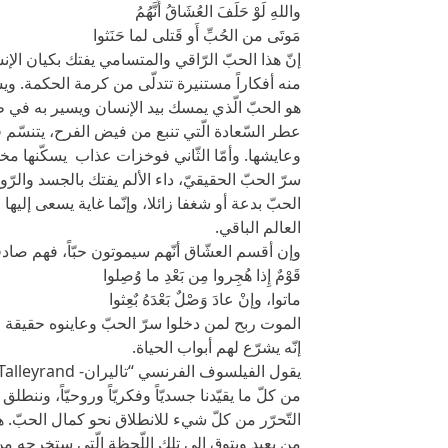
واللهِ لَوْ حَلَفَ العُشَاقُ أَنَّهُمُ
مَوتَى من الحُبِّ أَو قَتلى لما حَنَثوا
إنّ هذا الحبّ الرّاقي والمتسامي يفتك بكيان الإ
منه أفكاراً مستنيرة تتدلّى من كرمة الحكمة. ويسل
هو الحبّ الّذي يمسك بيد الإنسان ويسير به في ط
عطر السّعادة الّتي تنبع من فيض الفرح، يتنسّم في
وعايشها. وأمّا الثّاني فوخزات عذاب يسكّنها مخد
سرّ الحبّ الحقيقيّ، داء الألم يفتك بالجسد والر
الحبّ بدعة أو شغفا زائلا، وإنّما غاية يسعى إليها 
العالم الباقي.
وإن أقسم العشّاق أنّهم سيموتون حبّاً، فهم صادقو
قَوْمٌ إِذا هُجِروا مِن بَعْدِ ما وُصِلوا
ماتوا، وإنْ عادَ وَصْلٌ بَعْدَهُ بٌعِثوا
الموت ربح لمن دخلوا سرّ الحبّ وعاينوه حقيقة مط
إنّه يشرّع لهم أبواب الحياة.
من كلّ ما يقيّدنا جسديّاً وفكريّاً وروحيّاً، ونن
التّحرّر من كلّ شيء للانطلاق نحو كمال الحبّ. هو 
من بعيد ويتوق إلى تلك اللّحظة الّتي ستخرجه من 