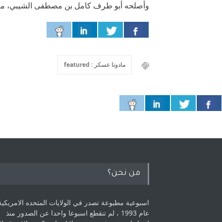
وأصلحه أبو طرف كامل بن مصطفى الشيبي، منشورات الجمل 1997- الطبعة، ال
مادونا عسكر : featured
من نحن؟
اسبوعية مطبوعة تصدر في الولايات المتحده الامريكية
عام 1993 ، لم ‏تنقطع اسبوعا واحدا عن الصدور منذ