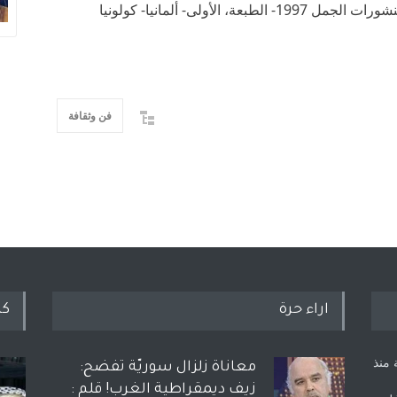
أولى- ألمانيا- كولونيا
فن وثقافة
اراء حرة
كل
 منذ
معاناة زلزال سوريّة تفضح:
زيف ديمقراطية الغرب! قلم :