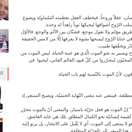
نسان، عقلاً وروحاً، فيخطف العقل بعظمته السّماويّة ويصوغ
ب الرّوح أشواقها ليحيكها ثوباً زاهداً له وحده.
ريق مؤلم ولا نقول موجع، فشتّان بين الألم والوجع. فالأوّل
 حنايا الرّوح ليمنحها نشوة لا يعرفها إلّا من لامس الحقيقة
ّر ويخفّفها طبيب.
ّوح ويسير به نحو الموت الّذي هو عتبة الحياة. ليس الموت من
المحبّون ليتحرّروا من كلّ قيود العالم الفاني، ليحيوا في
ن، لأنّ الموت بالنّسبة لهم باب الحياة.
ال
لقة، فينتفي عنه معنى النّهاية الحتميّة، ويصبح المبتغى إذ
يقول الفيلسوف الفرنسي “تاليران- Talleyrand” إنّ الموت هو فعل حرّيّة بامتياز، والمعنى أنّ بالموت نتحرّر
آم
طلق كقيمة إنسانيّة نحو الكمال المطلق. تلك هي غاية العاشق،
لا يسعى إلى الموت، أي لا يُقْبل على الانتحار، بل يرنو إليه
هذا المنفى إلى الحرّيّة المطلقة.