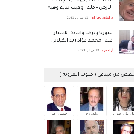
الكتاب الصَّوتي – عوالم تحت
الأرض – قلم : وهيب نديم وهبه
دراسات
,
مختارات
23 فبراير، 2023
سوريا وتركيا واعادة الاعمار –
قلم : محمد فؤاد زيد الكيلاني
آراء حرة
18 فبراير، 2023
بعض من مبدعي ( صوت العروبة )
ال عوّاد رضوان
وليد رباح
جيمس زغبي