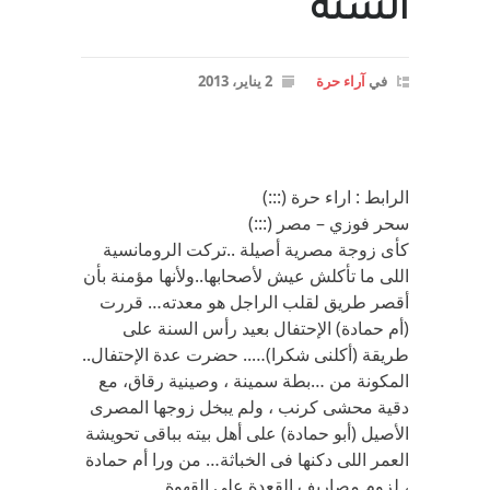
السنه
في
آراء حرة
2 يناير، 2013
الرابط : اراء حرة (:::)
سحر فوزي – مصر (:::)
كأى زوجة مصرية أصيلة ..تركت الرومانسية
اللى ما تأكلش عيش لأصحابها..ولأنها مؤمنة بأن
أقصر طريق لقلب الراجل هو معدته… قررت
(أم حمادة) الإحتفال بعيد رأس السنة على
طريقة (أكلنى شكرا)….. حضرت عدة الإحتفال..
المكونة من …بطة سمينة ، وصينية رقاق، مع
دقية محشى كرنب ، ولم يبخل زوجها المصرى
الأصيل (أبو حمادة) على أهل بيته بباقى تحويشة
العمر اللى دكنها فى الخباثة… من ورا أم حمادة
، لزوم مصاريف القعدة على القهوة