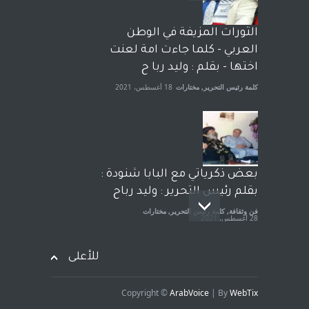
الشيخ طارق يوسف يقهر
الحكومة الأمريكية ، فأعطوه
الثورات المزيفة في الوطن
الجنسية عن يد وهم صاغرون،
العربي - كلما جاءت امة لعنت
آراء حرة
,
مختارات
7 أبريل، 2023
اختها - بقلم : وليد ربا ح
كلمة رئيس التحرير
,
مختارات
18 أغسطس، 2021
بعض ذكرياتي مع البابا شنودة :
بقلم رئيس التحرير : وليد رباح
فن وثقافة
,
كلمة رئيس التحرير
,
مختارات
28 أغسطس، 2021
للأعلى
Copyright ©
ArabVoice
| By
WebTix
افتتاحية صوت العروبة : شهادة