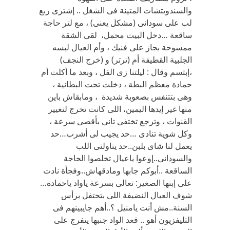
والسندويتشات المتينة فى الشغل .. إشترى ربع
لب على سودانى (مشكل يعنى) ، مع لتر حاجة
ساقعة …دخل البيت محمل، لقى الشقة
ممسوحة بجاز على فنيك ، وأم العيال لبسه
الجلبية القطيفة أم (ترتر) و (خرج النجف)
،إبتسم وقال : ليلتنا زى الفل ، وبعد ما أكلت أم
حمادة معظم البطة ، دخلت تحت البطانية ،
وهى بتتنفس بصعوبة شديدة ، ومابقاش باين
منها غير إيدها اليمين، اللى كانت تخرج لتغيير
القنوات ، وترجع تختفى تانى بأقصى سرعة ،
وكل شوية تنادى …حد يجيب لى أشرب…حد
يعمل لنا شاى بلبن..حد يناولنى اللب
والسودانى..إوعوا ياعيال تخلصوا الحاجة
الساقعة ..أبوكم جابها ومادقهاش..وفجأة نادت
على إبنها الصغير: تعالى بسرعة ياواد ياحمادة…
شوف العيال النضيفة اللى بتحتفل برأس
السنة..مش أنت يامنيل ؟..أهم جايبينهم فى
التليفزيون أهو .. قعد الواد جنبها يتفرج على