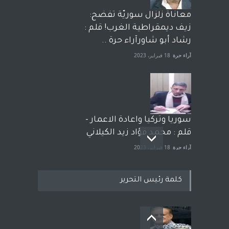
معاناة زلزال سوريّة تفضح:
زيف ديمقراطية الغرب! قلم :
رشاد أبو شاورآراء حرة ..
آراء حرة
18 فبراير، 2023
سوريا وتركيا واعادة الاعمار -
قلم : محمد فؤاد زيد الكيلاني
آراء حرة
18 فبراير، 2023
كلمة رئيس التحرير
بعد معارك قضائية طاحنة كتب
وترافع فيها بنفسه مرة اخرى..