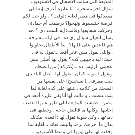
المذيعة اللى سألت الأطفال فى الأستوديو..
سؤال آخر مسخرة : أنا عايزة أعرف إيه اللى
مقعدكوا فى مصر لغاية دلوقت؟ ، ولو جت لكم
فرصة حتسيبوها وتهجوا؟ برطمت أم حمادة ،
وحركت شفايفها وقالت: إيه الست دى ؟..حد
يسأل العيال سؤال زى ده.. فى ليلة مفترجة…
هم قاعدين على قلبها؟ ..بدأ الأطفال يجاوبوا
..واللى يقول مش عايز أقعد …تقول له فى
خبث: ليه ياحبيبى كده؟ يقول لها أصلى مش
عجبنى الرئيس ده …(تكركع ) من الضحك
وتقول له وإيه كمان…يقول لها : أصل البلد دى
بقت مقرفة…( تسخسخ) على نفسها من
الضحك من كلامه …تنتها على كده لغاية لما
بنت غلطت ، و قالت لها أنا بقى عايزة أقعد فى
مصر …طنشت المذيعة اللى ظهر عليها الغضب
إجابتها، وكأنها ما قالتش حاجة ، وحطتها فى
دماغها ، وكل شوية تقول لها : أقعدى مكانك
بدال ما أخرجك بره…والبنت تعاند …لغاية لما
وقفت لها على إيديها فى وسط الأستوديو …