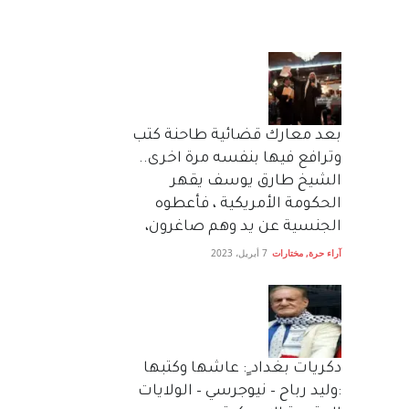
بعد معارك قضائية طاحنة كتب
وترافع فيها بنفسه مرة اخرى..
الشيخ طارق يوسف يقهر
الحكومة الأمريكية ، فأعطوه
الجنسية عن يد وهم صاغرون،
آراء حرة
,
مختارات
7 أبريل، 2023
دكريات بغداد ٍ: عاشها وكتبها
:وليد رباح – نيوجرسي – الولايات