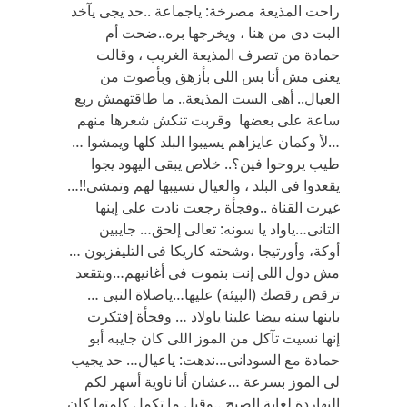
راحت المذيعة مصرخة: ياجماعة ..حد يجى يآخد
البت دى من هنا ، ويخرجها بره..ضحت أم
حمادة من تصرف المذيعة الغريب ، وقالت
يعنى مش أنا بس اللى بأزهق وبأصوت من
العيال.. أهى الست المذيعة.. ما طاقتهمش ربع
ساعة على بعضها وقربت تنكش شعرها منهم
…لأ وكمان عايزاهم يسيبوا البلد كلها ويمشوا …
طيب يروحوا فين؟.. خلاص يبقى اليهود يجوا
يقعدوا فى البلد ، والعيال تسيبها لهم وتمشى!!…
غيرت القناة ..وفجأة رجعت نادت على إبنها
التانى…ياواد يا سونه: تعالى إلحق… جايبين
أوكة، وأورتيجا ،وشحته كاريكا فى التليفزيون …
مش دول اللى إنت بتموت فى أغانيهم…وبتقعد
ترقص رقصك (البيئة) عليها…ياصلاة النبى …
باينها سنه بيضا علينا ياولاد … وفجأة إفتكرت
إنها نسيت تآكل من الموز اللى كان جايبه أبو
حمادة مع السودانى…ندهت: ياعيال… حد يجيب
لى الموز بسرعة …عشان أنا ناوية أسهر لكم
النهاردة لغاية الصبح…وقبل ما تكمل كلمتها كان