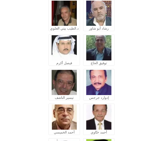
رشاد أبو شاور
د.الطيب بيتي العلوي
توفيق الحاج
فيصل أكرم
إدوارد جرجس
تيسير الناشف
أحمد ختّاوي
أحمد الخميسي