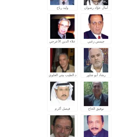
آمال عوّاد رضوان
وليد رباح
جيمس زغبي
علاء الدين الأعرجي
رشاد أبو شاور
د.الطيب بيتي العلوي
توفيق الحاج
فيصل أكرم