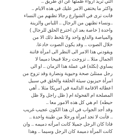
التي تريد ارواء ظمئها عن أي طريق ..
واكثر ما يختفي الامر عليك في هذه الايام ..
فانت ترى في الشوارع رجالا تظنهم من النساء
..ونساء تظنهن من الرجال .. اللباس والزينة
واحدة ( خاصة بعد ان اخترع الحلق للرجال )
والمياصة والدلع واحد ولا تلحظ ذلك الا من
خلال الصوت .. وقد يكون الصوت خادعا.
ويقودني هذا الامر الى النظر الى امرأة فاتنة
الجمال مثلا .. تزوجت رجلا قبيحا دميما لا
يساوي (نكلة) في عملة هذا الزمان .. او الى
رجل ممتلئ صحة وحيوية ونضارة وقد تزوج من
امرأة حيزبون سيئة الخلقة والخلق في سبيل
اعطائه الاقامة الدائمة في امريكا مثلا .. أهي
المصلحة ام الفحولة ام ( ظل راجل ولا ظل
حيطه) ام هي كل هذه الامور معا ..
وقد أجد الجواب في ان هذا الكون عجيب غريب
.. فأنت لا تجد امرأة ورجلا من طينة واحدة ..
فاذا كان الرجل جميلا كانت امرأته دميمه .. وان
كانت المرأة دميمة كان الرجل وسيما .. وهذا