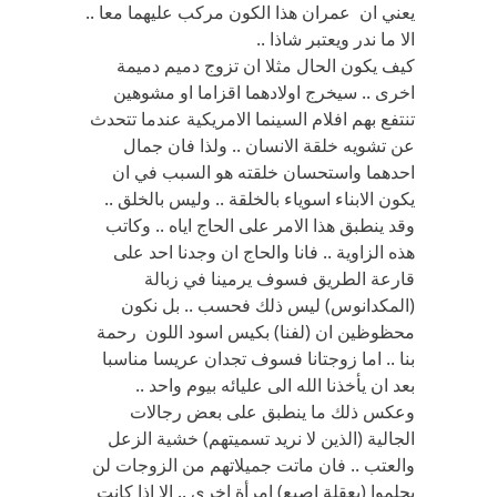
يعني ان عمران هذا الكون مركب عليهما معا ..
الا ما ندر ويعتبر شاذا ..
كيف يكون الحال مثلا ان تزوج دميم دميمة
اخرى .. سيخرج اولادهما اقزاما او مشوهين
تنتفع بهم افلام السينما الامريكية عندما تتحدث
عن تشويه خلقة الانسان .. ولذا فان جمال
احدهما واستحسان خلقته هو السبب في ان
يكون الابناء اسوياء بالخلقة .. وليس بالخلق ..
وقد ينطبق هذا الامر على الحاج اياه .. وكاتب
هذه الزاوية .. فانا والحاج ان وجدنا احد على
قارعة الطريق فسوف يرمينا في زبالة
(المكدانوس) ليس ذلك فحسب .. بل نكون
محظوظين ان (لفنا) بكيس اسود اللون رحمة
بنا .. اما زوجتانا فسوف تجدان عريسا مناسبا
بعد ان يأخذنا الله الى عليائه بيوم واحد ..
وعكس ذلك ما ينطبق على بعض رجالات
الجالية (الذين لا نريد تسميتهم) خشية الزعل
والعتب .. فان ماتت جميلاتهم من الزوجات لن
يحلموا (بعقلة اصبع) امرأة اخرى .. الا اذا كانت