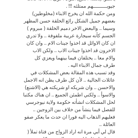
جيوبـــــــــهم ممتلئه !!! .
ومن حكمة الله ان يخرج الابناء (مخلوطين)
بعضهم جميل الشكل رائع الخلقة حسن المظهر
وسيما .. والبعض الاخر دميم الخلقة ( مبروم )
الجسم كأنه سيجارة عربية ملفوفة .. ولا تدري
ان كان الاوائل قد اخذوا جينات الام .. وان كان
الاخرون قد اخذوا جينات الاب .. ولكن الاب
والام معا .. يختلفان فيما بينهما ويعزي كل
طرف جمال الابناء اليه .
وقد تسبب هذه المقالة بعض المشكلات في
عائلات الجالية .. لأن كل طرف يظن انه الاجمل
والاحسن .. وان شريكه او شريكته هي (الاشنع)
والاسوأ .. ولكني اطمئن الجميع .. ان هناك مكتبا
لحل المشكلات انشأته حكومة ولاية نيوجرسي
للفصل فيما ينشأ من خلاف بين الزوجين ..
فعليهم الذهاب اليه فورا ان حدث ما يعكر صفو
العائلة ..
قال لي أبي مرة انه اراد الزواج من فتاة تملأ (