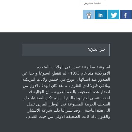
محمد هجرس
من نحن؟
اسبوعية مطبوعة تصدر في الولايات المتحده
الامريكية منذ عام 1993 ، لم ‏تنقطع اسبوعا واحدا عن
الصدور منذ انشائها .. توزع في خمس ولايات امريكية
‏وتلاقي قبولا لدى القارىء ..‏ لقد كان الهدف الاول من
اصدار هذه الصحيفة باللغة العربية .. ان الجالية قد
اخذت ‏تنسى لغتها وجمالياتها .. ولم تكن الفضائيات او
الصحف العربية المطبوعة في الوطن ‏العربي تصل
الى هذه الناحية .. وقد يسر لنا ذلك سرعة الانتشار
والقبول . اذ كانت ‏الصحيفة الاولى من حيث القدم . ‏