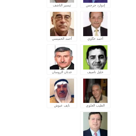
إدوارد جرجس
تيسير الناشف
أحمد ختّاوي
أحمد الخميسي
خليل ناصيف
عدنان الروسان
الطيب العلوي
نايف عبوش