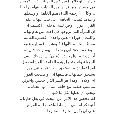
جرتها .. او قلتها ) من عين القرية .. كانت تميس
في مشيتها مع اقرانها من الفتيات فهام بها حبا
.. وكان ( رحمه الله) دميم الخلقة او وسطها ..
وعندما ذهبت ( الجاهة ) الى بيت ابيها .. عقد
القران فورا .. وفي ليلة الدخله .. اكتشف ابي
ان المرأة التي تزوجها هي اخت من هام بها ..
وكانت ( عوراء ) بعين واحده .. قصيرة القامة
ممتلئة الجسم كأنها ( كاوتشوك ) سيارة عتيقه
.. وعندما احتج ابي بعد ذلك بيوم واحد قال له
أب زوجته : هل تريد يا (علي) ان ازوجك ابنتي
الجميلة وانت تحمل هذه الخلقة ( المشلفطه )
لقد اعطيتك ما تستحق .. وانتظر لابنتي من
يستحق جمالها .. فابتلعها ابي واصبحت العوراء
ام اولاده .. وهذا هو السر الذي جعلني واخوتي
تتناسب خلقتنا مع خلقة امنا .. انها الحياة ..
ويجب ان نقبلها بكل ما فيها .
لقد دفعني هذا الامر الى البحث في بغل جارنا ..
أهو ذكر ام انثى .. ولماذا وافقت امه الفرس
على ان يكون مخلوقها مشوها ..