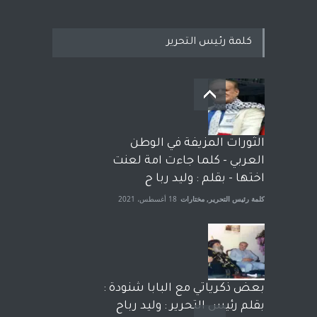
كلمة رئيس التحرير
بعد معارك قضائية طاحنة كتب
وترافع فيها بنفسه مرة اخرى..
الشيخ طارق يوسف يقهر
الحكومة الأمريكية ، فأعطوه
الثورات المزيفة في الوطن
الجنسية عن يد وهم صاغرون،
العربي - كلما جاءت امة لعنت
آراء حرة
,
مختارات
7 أبريل، 2023
اختها - بقلم : وليد ربا ح
كلمة رئيس التحرير
,
مختارات
18 أغسطس، 2021
بعض ذكرياتي مع البابا شنودة :
بقلم رئيس التحرير : وليد رباح