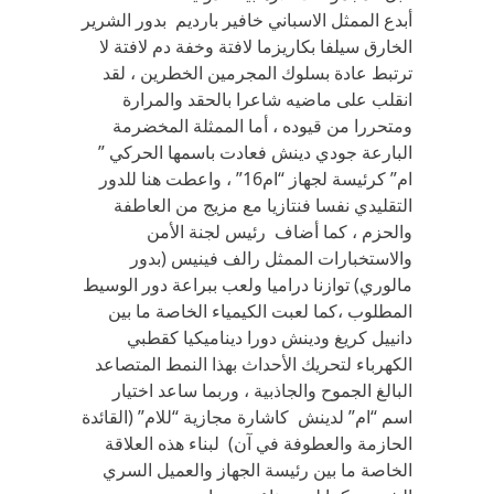
أبدع الممثل الاسباني خافير بارديم بدور الشرير
الخارق سيلفا بكاريزما لافتة وخفة دم لافتة لا
ترتبط عادة بسلوك المجرمين الخطرين ، لقد
انقلب على ماضيه شاعرا بالحقد والمرارة
ومتحررا من قيوده ، أما الممثلة المخضرمة
البارعة جودي دينش فعادت باسمها الحركي ”
ام” كرئيسة لجهاز “ام16” ، واعطت هنا للدور
التقليدي نفسا فنتازيا مع مزيج من العاطفة
والحزم ، كما أضاف رئيس لجنة الأمن
والاستخبارات الممثل رالف فينيس (بدور
مالوري) توازنا دراميا ولعب ببراعة دور الوسيط
المطلوب ،كما لعبت الكيمياء الخاصة ما بين
دانييل كريغ ودينش دورا ديناميكيا كقطبي
الكهرباء لتحريك الأحداث بهذا النمط المتصاعد
البالغ الجموح والجاذبية ، وربما ساعد اختيار
اسم “ام” لدينش كاشارة مجازية “للام” (القائدة
الحازمة والعطوفة في آن) لبناء هذه العلاقة
الخاصة ما بين رئيسة الجهاز والعميل السري