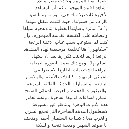
طفولة بوند المريرة وحادث مقتل والده ،
وشاهدنا قبره المهجور ، كما أن المشاهد
الأخيرة كانت بلا شك حزينة وربما رومانسية
بالرغم من قسوتها ، حيث انتهت بمقتل سيلفا
و”ام” متاثرة باصابتها الخطرة اثناء هجوم سيلفا
وعصابته على الكنيسة القديمة المهجورة ، وان
كنت لم استوعب سبب غياب الاغنية الرائعة
“سكايهول” هنا كخلفية موسيقية لهذه المشاهد
الرائعة (ربما لتجنب تكرارها بعد أن استهل
الفيلم بها) ! ومع ذلك بقيت الصورة النمطية
البراقة للشخصيات باطارها الاستعراضي
الحركي المعهود : كالبدلات الأنيقة والملابس
الباذخة ، والسيارات الحديثة الفائقة السرعة
،والديكورات الفخمة والعرض الدعائي السمج
المكرر لساعات اوميغا الفاخرة ، ولكنه تجاوز
هذه الأدوات الباهرة بمناظر عير مسبوقة
لاسطنبول المدينة الساحرة التي تجمع الشرق
والغرب معا : كساحة السلطان أحمد ومتحف
أيا صوفيا الشهير ومدينة فتحية والسكة