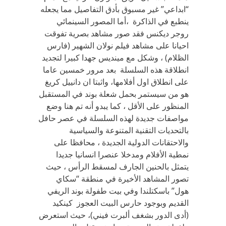
“ابداعي” غير مسبوق بأدق التفاصيل مما يجعله
ينطبع في الذاكرة ،أما المصور السينمائي
روجر ديكنس فقد صور مشاهد بصرية تفوقت
احيانا على مشاهد فيلم نولان الشهير (فارس
الظلام) ، وشكل مع مينديس جهدا كبيرا لتجديد
انطلاقة هذه السلسلة بعد مرور خمسين عاما
على انطلاق اول أفلامها، واثبتا ان دانييل كريغ
هو من سيستمر بحمل شعلة بوند في المستقبل
المنظور على الأقل ، كما يبدو أنه تم هنا وضع
مواصفات جديدة لهذه السلسلة في عصر حافل
بالتحديات التقنية المتنوعة والسياسية
والاحتقانات الدولية الجديدة ، محافظا على
نمطية الأفلام ومدخلا عنصرا انسانيا جديدا
يتمثل بالحنين الجارف لمسقط الرأس ، حيث
تصور المشاهد الأخيرة في منطقة “سكاي
هول” باسكتلندا وفي بيت طفولة بوند الريفي
القديم وبوجود حارس البيت العجوز كينكيد
(أدى الدور بشغف ألبرت فيني)، حيث استعرض