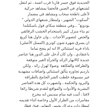
الحديدية فوق جسر فاردا قرب اضنة ، ثم انتقل
لشنغهاي في الصين فأتحفنا بمشاهد حركية
لأعلى ناطحة سحاب ومشاهد في مضمار
“أسكوت” الشهير ، ولمطار شنغهاي الدولي ”
بودونغ” …وفي منطقة سكاي فول باسكتلندا
تم بناء منزل كبير باستخدام الخشب الرقائقي
والجص لتصوير الأحداث …وان حاول هنا كريغ
ان يسرق شهرة شون كونري (الممثل الأصلي)
باداء فريد استثنائي الا انه لم ينجح تماما
باعتقادي ، وان كان أدخل على الدور هنا عناصر
جديدة كالابهار الزائد والجرأة الغير متوقعة
والطرافة والفكاهة وصولا لهزل زائد ، ولكن
بارديم تجاوزه بتألق استثنائي واضافات مشهدية
غير مسبوقة خلطت الشر الجامح بالطرافة
والبرود والحكمة ، وانصهرت كل هذه العناصر
البشرية والأدوات والمواقع لتقدم شريطا رائعا
لافتا ، أثبت فيه سام منديس انه مخرج
مغامرات من الطراز الأول وخاصة اثناء تقديمه
لمطاردات وعراك يحبس النفاس فوق قطار