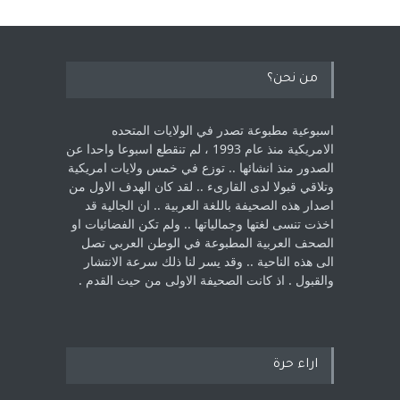
من نحن؟
اسبوعية مطبوعة تصدر في الولايات المتحده
الامريكية منذ عام 1993 ، لم ‏تنقطع اسبوعا واحدا عن
الصدور منذ انشائها .. توزع في خمس ولايات امريكية
‏وتلاقي قبولا لدى القارىء ..‏ لقد كان الهدف الاول من
اصدار هذه الصحيفة باللغة العربية .. ان الجالية قد
اخذت ‏تنسى لغتها وجمالياتها .. ولم تكن الفضائيات او
الصحف العربية المطبوعة في الوطن ‏العربي تصل
الى هذه الناحية .. وقد يسر لنا ذلك سرعة الانتشار
والقبول . اذ كانت ‏الصحيفة الاولى من حيث القدم . ‏
اراء حرة