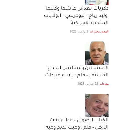
دكريات بغداد ٍ: عاشها وكتبها
:وليد رباح – نيوجرسي – الولايات
المتحدة الامريكية
القصة
,
مختارات
2 مارس، 2023
الاستيطان ومسلسل الخداع
المستمر – قلم : راسم عبيدات
منوعات
23 فبراير، 2023
الكتاب الصَّوتي – عوالم تحت
الأرض – قلم : وهيب نديم وهبه