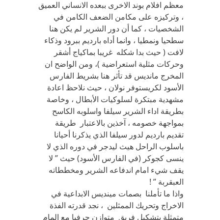
معظم افلام بوند الاخرى ببعده الانساني العميق
، وتركيزه على مكامن الضعف الكامن في
الشخصيات ، كما أن دور الشرير لم يكن هنا
سطحيا ونمطيا ، وانما أداه بارديم ببرود وذكاء
لافت ( حيث بدا شكله غريبا بماكياج أشقر
وحركات مثلية استعراضية )، ومن الواضح ان
المخرج مانديس قد تأثر هنا بشريط الفارس
الأسود لكريستوفر نولان ، حيث نلاحظ اعادة
مشهدية مبتكرة لسلوكيات الأبطال ، وخاصة
بطريقة اداء الشرير سيلفا واسلوبه الكاسح
بمواجهة خصومه ، آخذين بالاعتبار طريقة
تقديم بارديم لدور سيلفا الذي يذكرنا أحيانا
باسلوب الراحل هيث ليدجر في دوره الذي لا
ينسى كجوكر (في الفارس الأسود) حيث ” لا
يقف شيء امام اندفاعه الشرير ومخططاته
العبقربة ” !
واذا ما تأملنا بصمات مينديس الابداعية في
الاخراج وتحريك الممثلين ، نجد قدرته الفذة
متمثلة بتشكيل فريق متوازن حرفيا مع المام