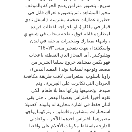
سريع ، بتصوير متزامن يدمج الحركة بالموقف
محيرا المشاهد ، ثم بتصويره لعراك قاتل في
حظيرة عظايات ضخمة مفترسة ( اسفل نادي
قمار في ماكاو )، او باخراجه لقطات فريدة
لمطاردة قاتلة فوق ناطحة سحاب في شنغهاي
، وانتهاء بمعارك وتفجيرات ماحقة في لندن
واسكتلندا ،انتهت بتفجير مبنى “الام16”
وهليوكبتر . أما المجاز الذي التقطته باعجاب
فهو يكمن بمشاهد خروج سيلفا الشرير من
مصعد وتوجهه لمقابلة بوند ( المقيد اليدين) ،
راويا باسلوب استعراضي لافت طريقة مكافحة
الجرذان التي تكائرت على الجزيرة ، وتم
صيدها وتجميعها وتركها معا بلا طعام لكي
تقوم أخيرا بافتراس بعضها البعض ، حتى بقي
اثنان فقط قي اشارة مجازية له ولبوند كعميلا
استخبارات منشقين وفاشلين ، وتركهما يواجها
مصيرهما بافتراس احدهما للآخر ، وكعادتي
الدارجة باسقاط مكونات الأفلام على واقعنا