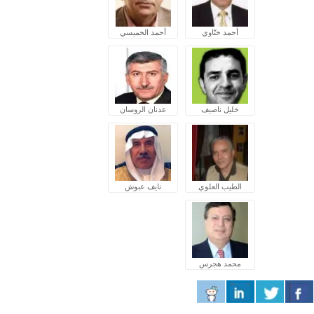
أحمد ختّاوي
أحمد الخميسي
خليل ناصيف
عدنان الروسان
الطيب العلوي
نايف عبوش
محمد هجرس