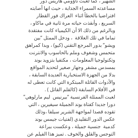
الشهير ، كما لعبت ناؤومي هاريس دور
مساعدته السمراء الجذابة ، حيث انها أصابته
افتراضيا بالخطأ اثناء العراك فور القطار
السريع ، وأنقذت حياته مرة ثانية في ماكاو ،
وبالرغم من ذلك الا أن الكيمياء كانت مفتقدة
تماما في تلك العلاقة ، ودخل الممثل “بين
ويشو” بدور المرجع التقني (كيو) ، وبدا كمراهق
متحمس وشغوف وملم بالحاسوب والانترنت
وتكنولوجيا المعلومات ، مكتفيا بتزويد بوند
بمسدس مشفر وجهاز صغير لتحديد المواقع
بدلا من الجهزة الاستخبارية العديدة السابقة ،
والأدوات القاتلة المبتكرة التي كانت تعطى له
في الأفلام السابقة (كالقلم القاتل ) .
لعبت الممثلة الفرنسية “بيرنيس ليم مارلوهي”
دورا جديدا كفتاة بوند الجميلة سيفيرين ، التي
تقوده قصدا لمواجهة الشرير سيلفا ،وذلك
عكس الدور التقليدي (لفتيات جيمس بوند
كدمية جنسية جميلة ، وعكست ببراعة
التوجس والقلق والخوف . تميز هذا الفيلم عن