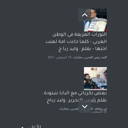
بعد معارك قضائية طاحنة كتب
وترافع فيها بنفسه مرة اخرى..
الشيخ طارق يوسف يقهر
الحكومة الأمريكية ، فأعطوه
الثورات المزيفة في الوطن
الجنسية عن يد وهم صاغرون،
العربي - كلما جاءت امة لعنت
آراء حرة
,
مختارات
7 أبريل، 2023
اختها - بقلم : وليد ربا ح
كلمة رئيس التحرير
,
مختارات
18 أغسطس، 2021
بعض ذكرياتي مع البابا شنودة :
بقلم رئيس التحرير : وليد رباح
فن وثقافة
,
كلمة رئيس التحرير
,
مختارات
28 أغسطس، 2021
للأعلى