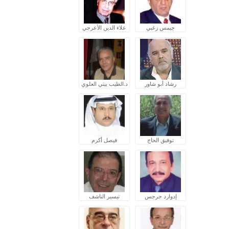
جيمس زغبي
علاء الدين الأعرجي
رشاد أبو شاور
د.الطيب بيتي العلوي
توفيق الحاج
فيصل أكرم
إدوارد جرجس
تيسير الناشف