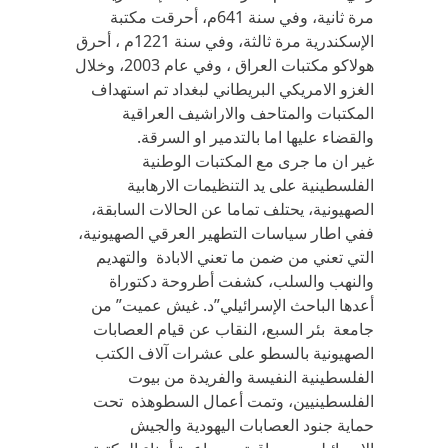
مرة ثانية، وفي سنة 641م، أحرقت مكتبة
الإسكندرية مرة ثالثة، وفي سنة 1221م ، أحرق
هولاكو مكتبات العراق ، وفي عام 2003، وخلال
الغزو الامريكي البريطاني لبغداد تم استهداف
المكتبات والمتاحف والاراشيف العراقية
والقضاء عليها اما بالتدمير او السرقة.
غير ان ما جرى مع المكتبات الوطنية
الفلسطينية على يد التنظيمات الارهابية
الصهيونية، يحتلف تماما عن الحالات السابقة،
ففي اطار سياسات التطهير العرقي الصهيونية،
التي تعني من ضمن ما تعني الابادة والتهديم
والنهب والسلب، كشفت أطروحة دكتوراة
أعدها الباحث الإسرائيلي”د. غيش عميت” من
جامعة بئر السبع، النقاب عن قيام العصابات
الصهيونية بالسطو على عشرات آلاف الكتب
الفلسطينية النفيسة والفريدة من بيوت
الفلسطينيين، وتمت أعمال السطوهذه تحت
حماية جنود العصابات اليهودية والجيش