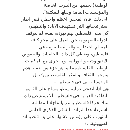
الوطنية) بجمعها من البيوت الخاصة
والمؤسسات العامة ونقلها للمكتبة”.
الى ذلك، فان المخفي اعظم واخطر، ففي اطار
استراتيجياتها التي تستهدف الابادة والتطهير،
كي تبقى فلسطين لهم يهودية نقية، لم تتوقف
الدولة الصهيونية عن العمل على محو كافة
المعالم الحضارية والتراثية العربية في
فلسطين، وتغطي كل ذلك بالخلفيات والنصوص
الايديولوجية والتوراتية، وما جرى مع المكتبات
الوطنية الفلسطينية انما هو جزء من حملة هدم
منهجية للثقافة والفكر الفلسطينيين؟، بل
للوجود العربي في فلسطين…!
هي اذا، اضخم عملية سطو مسلح على الثروة
الثقافية العربية في فلسطين، ألا يستدعي ذلك
مثلا تحركا فلسطينيا عربيا عاجلا للمطالبة
باسترداد هذا التراث الثقافي الفكري العلمي
المنهوب على رؤوس الاشهاد على يد التنظيمات
الصهيونية…؟!