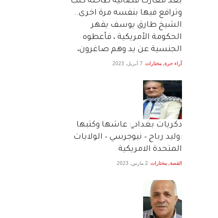
بعد معارك قضائية طاحنة كتب
وترافع فيها بنفسه مرة اخرى..
الشيخ طارق يوسف يقهر
الحكومة الأمريكية ، فأعطوه
الجنسية عن يد وهم صاغرون،
آراء حرة
,
مختارات
7 أبريل، 2023
دكريات بغداد ٍ: عاشها وكتبها
:وليد رباح – نيوجرسي – الولايات
المتحدة الامريكية
القصة
,
مختارات
2 مارس، 2023