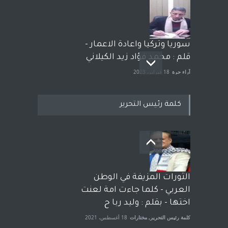
سوريا وتركيا واعادة الاعمار -
قلم : محمد فؤاد زيد الكيلاني
آراء حرة
18 فبراير، 2023
كلمة رئيس التحرير
بعد معارك قضائية طاحنة كتب
وترافع فيها بنفسه مرة اخرى..
الشيخ طارق يوسف يقهر
الحكومة الأمريكية ، فأعطوه
الثورات المزيفة في الوطن
الجنسية عن يد وهم صاغرون،
العربي - كلما جاءت امة لعنت
آراء حرة
,
مختارات
7 أبريل، 2023
اختها - بقلم : وليد ربا ح
كلمة رئيس التحرير
,
مختارات
18 أغسطس، 2021