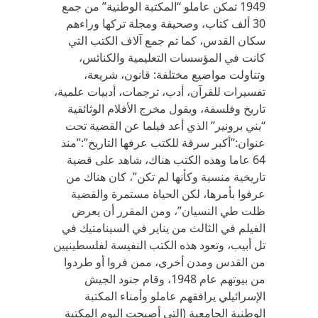
1949 تمكن عاملو “المكتبة الوطنية” من جمع
30 ألف كتاب، وصحيفة ومجلة تركها وراءهم
سكان القدس، كما تم جمع آلاف الكتب التي
كانت في المؤسسات التعليمية والكنائس،
وتناولت مواضيع مختلفة: قانون، شريعة،
تفسيرات للقرآن، أدب، ترجمات، أدبيات علمية،
تاريخ وفلسفة، ويقول مخرج الأفلام الوثائقية
“بني برونير” الذي أعد فيلما عن القضية تحت
عنوان:”أكبر سرقة للكتب عرفها التاريخ”:”منذ
64 عاما وهذه الكتب هناك، شاهد على قضية
تاريخية منسية وكأنها لم تكن”، كان هناك من
عرفوا بأمرها، لكن الحياة مستمرة والقضية
ظلت طي النسيان”، ومن المقرر أن يعرض
الفيلم في الثالث من يناير في السينامتيك في
تل أبيب، وتعود هذه الكتب النفيسة لفلسطينيين
من القدس ومدن أخرى، ممن فروا أو طردوا
من بيوتهم عام 1948، وقام جنود الجيش
الإسرائيلي يرافقهم عاملو وأمناء المكتبة
الوطنية الجامعية (التي أصبحت اليوم المكتبة