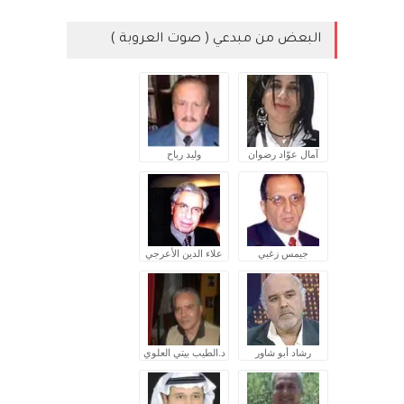
البعض من مبدعي ( صوت العروبة )
آمال عوّاد رضوان
وليد رباح
جيمس زغبي
علاء الدين الأعرجي
رشاد أبو شاور
د.الطيب بيتي العلوي