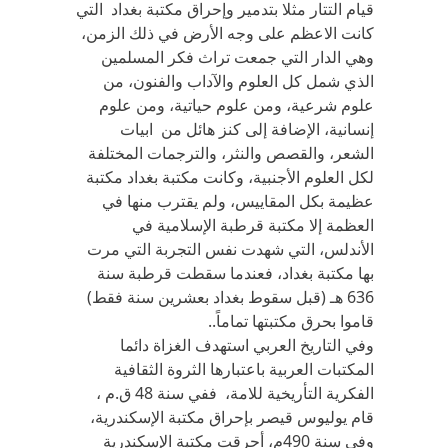
قيام التتار مثلا بتدمير وإحراق مكتبة بغداد التي
كانت الاعظم على وجه الأرض في ذلك الزمن،
وهي الدار التي جمعت تراث فكر المسلمين
الذي شمل كل العلوم والآداب والفنون، من
علوم شرعية، ومن علوم حياتية، ومن علوم
إنسانية، الإضافة إلى كنز هائل من ابيات
الشعر، والقصص والنثر، والترجمات المختلفة
لكل العلوم الأجنبية، وكانت مكتبة بغداد مكتبة
عظيمة بكل المقاييس، ولم يقترب منها في
العظمة إلا مكتبة قرطبة الإسلامية في
الأندلس، التي شهدت نفس التجربة التي مرت
بها مكتبة بغداد، فعندما سقطت قرطبة سنة
636 هـ (قبل سقوط بغداد بعشرين سنة فقط)
قاموا بحرق مكتبتها تماماً..
وفي التاريخ العربي استهدف الغزاة دائما
المكتبات العربية باعتبارها الثروة الثقافية
الفكرية التأريخية للامة، ففي سنة 48 ق.م ،
قام يوليوس قيصر بإحراق مكتبة الإسكندرية،
وفي سنة 490م، أحرقت مكتبة الإسكندرية