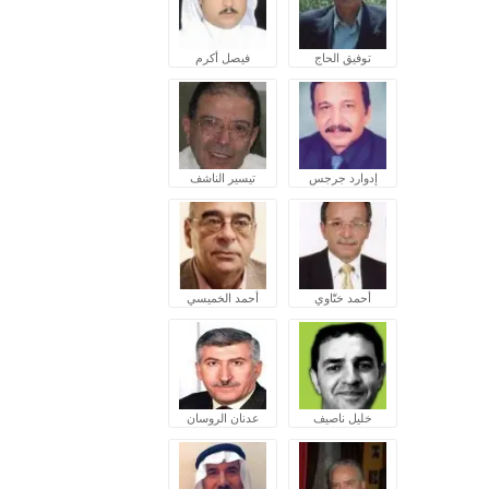
توفيق الحاج
فيصل أكرم
إدوارد جرجس
تيسير الناشف
أحمد ختّاوي
أحمد الخميسي
خليل ناصيف
عدنان الروسان