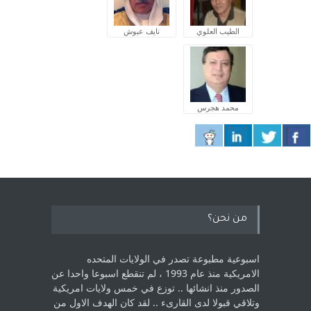
الطيب العلوي
نايف عبوش
محمد هجرس
من نحن؟
اسبوعية مطبوعة تصدر في الولايات المتحده
الامريكية منذ عام 1993 ، لم ‏تنقطع اسبوعا واحدا عن
الصدور منذ انشائها .. توزع في خمس ولايات امريكية
‏وتلاقي قبولا لدى القارىء ..‏ لقد كان الهدف الاول من