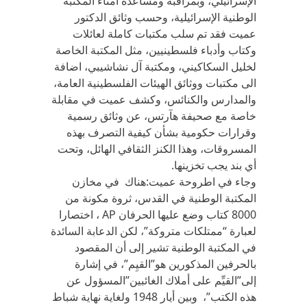
الإسرائيلي، وبمراقبة ومساعدة أمناء المكتبة
الوطنية الإسرائيلية، وحسب وثائق الدكتور
عميت فقد تم سلب مكتبات كاملة لعائلات
وكتاب وأدباء فلسطينيين، مثل المكتبة الخاصة
لخليل السكاكيني، ومكتبة آل نشاشيبي، اضافة
الى مكتبات ووثائق الهيئات الفلسطينية العامة،
والمدارس والكنائس، وكشف عميت في مقابلة
خاصة مع صحيفة هآرتس، عن وثائق رسمية
وقرارات حكومية بشأن كيفية التصرف بهذه
المسروقات، وهذا الكنز الثقافي الهائل، وتحت
أي بند يجب تخزينها.
وجاء في اطروحة عميت:هناك في مخازن
المكتبة الوطنية في القدس، ثروة مكونة من
8000 كتاب وضع عليها الحرفان AP ، اختصارا
لعبارة “ممتلكات متروكة”، لكن الدعابة السائدة
في المكتبة الوطنية تشير إلى أن المقصود
بالحرفين المذكورين هو”القيِم”، في إشارة
إلى”القيِّم على أملاك الغائبين”المسؤول عن
هذه الكتب”، وبين أيار 1948 ولغاية نهاية شباط