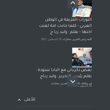
بعد معارك قضائية طاحنة كتب
وترافع فيها بنفسه مرة اخرى..
الشيخ طارق يوسف يقهر
الحكومة الأمريكية ، فأعطوه
الثورات المزيفة في الوطن
الجنسية عن يد وهم صاغرون،
العربي - كلما جاءت امة لعنت
آراء حرة
,
مختارات
7 أبريل، 2023
اختها - بقلم : وليد ربا ح
كلمة رئيس التحرير
,
مختارات
18 أغسطس، 2021
بعض ذكرياتي مع البابا شنودة :
بقلم رئيس التحرير : وليد رباح
فن وثقافة
,
كلمة رئيس التحرير
,
مختارات
28 أغسطس، 2021
للأعلى