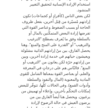
استخدام الإرادة الإنسانية لتحقيق التغيير
المنشود.
لكن بعض الناس (كأفرادٍ أو كجماعات) تكون
إرادتهم مُسيّرة من قِبَل آخرين، بفعل ظروف
الحاجة أو بسبب الضغوط وعناصر القوة التي
تفرضها إرادة البعض المتمكّنين بالمال أو
بالسلطة وفق ما يُعرف بصطلح “الترغيب
والترهيب” أو “القدرة على المنح والمنع”. وهنا
يحصل الفارق، بين منْ إرادتهم الذاتية مشلولة
ويعيشون حياتهم في خدمة إرادة آخرين، وبين
من إرادتهم حرّة لكن يعانون من “الترهيب أو
المنع”. فالنّاس هم على درجاتٍ في المعرفة
والعلم، أو بعناصر القوة بمعناها الشامل للقوى
المادية والمعنوية (المال والنفوذ والسلطة
وأدوات القمع). وفي الحالات كلّها، تتوفّر للبعض
إمكانات التحكّم بآخرين، وإعلاء أو تهميش من
يرغبون. ويحصل هنا أيضاً الفارق بين من
يرضون العيش في حالة الرضوخ لإرادة