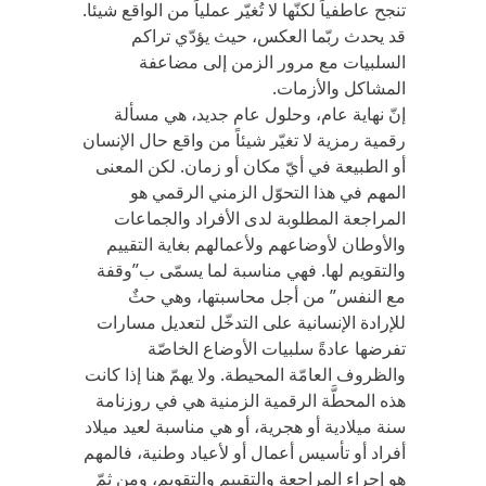
تنجح عاطفياً لكنّها لا تُغيّر عملياً من الواقع شيئا.
قد يحدث ربّما العكس، حيث يؤدّي تراكم
السلبيات مع مرور الزمن إلى مضاعفة
المشاكل والأزمات.
إنّ نهاية عام، وحلول عام جديد، هي مسألة
رقمية رمزية لا تغيّر شيئاً من واقع حال الإنسان
أو الطبيعة في أيّ مكان أو زمان. لكن المعنى
المهم في هذا التحوّل الزمني الرقمي هو
المراجعة المطلوبة لدى الأفراد والجماعات
والأوطان لأوضاعهم ولأعمالهم بغاية التقييم
والتقويم لها. فهي مناسبة لما يسمّى ب”وقفة
مع النفس” من أجل محاسبتها، وهي حثٌ
للإرادة الإنسانية على التدخّل لتعديل مسارات
تفرضها عادةً سلبيات الأوضاع الخاصّة
والظروف العامّة المحيطة. ولا يهمّ هنا إذا كانت
هذه المحطَّة الرقمية الزمنية هي في روزنامة
سنة ميلادية أو هجرية، أو هي مناسبة لعيد ميلاد
أفراد أو تأسيس أعمال أو لأعياد وطنية، فالمهم
هو إجراء المراجعة والتقييم والتقويم، ومن ثمّ