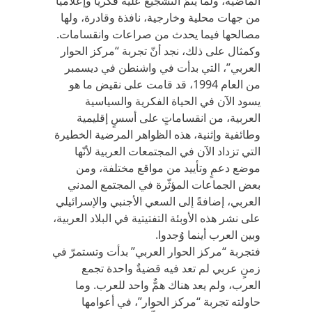
الماضية، ولما يتمّ التشجيع عليه فكرياً وإعلامياً
من جهات محلية وخارجية، نافذة وقادرة، ولها
مصالحها فيما يحدث من صراعات وانقسامات.
وكمثال على ذلك، نجد أنّ تجربة “مركز الحوار
العربي”، التي بدأت في واشنطن في ديسمبر
من العام 1994، قد قامت على نقيض ما هو
يسود الآن في الحياة الفكرية والسياسية
العربية، من انقساماتٍ على أسسٍ إقليمية
وطائفية وإثنية، هذه الظواهر المرضية الخطيرة
التي تزداد الآن في المجتمعات العربية لأنّها
موضع دعمٍ وتأييد من مواقع مختلفة، ومن
بعض الجماعات المؤثّرة في المجتمع المدني
العربي، إضافةً إلى السعي الأجنبي والإسرائيلي
على نشر هذه الأوبئة التفتيتية في البلاد العربية،
وبين العرب أينما وُجدوا.
فتجربة “مركز الحوار العربي” بدأت وتستمرّ في
زمنٍ عربي لم تعد فيه قضيةٌ واحدة تجمع
العرب، ولم يعد هناك همٌّ واحد للعرب. وما
حاولته تجربة “مركز الحوار”، في أعوامها