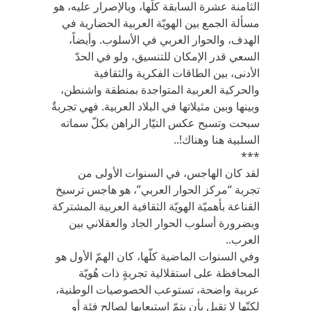
الثامنة عشرة السابقة كلّها، وبالإصرار عليه، هو
مسألة الجمع بين الهويّة العربية الحضارية في
الهدف،‎ والحوار العربي في الأسلوب. وأيضاً،
السعي قدر الإمكان للتنسيق، ولو في الحدّ
الأدنى، بين الطاقات الفكرية والثقافية
والحركية العربية المتواجدة بمنطقة واشنطن،
وبينها وبين مثيلاتها في البلاد العربية. فهي تجربةٌ
سبحت وتسبح عكس التيّار الراهن بكلّ سماته
السلبية هنا وهناك!..
***
لقد كان الهاجس، في السنوات الأولى من
تجربة “مركز الحوار العربي”، هو هاجس ترسيخ
القناعة بأهميّة الهويّة الثقافية العربية المشتركة
وبضرورة أسلوب الحوار الجاد والعقلاني بين
العرب..
وفي السنوات الماضية كلّها، كان الهمّ الأول هو
المحافظة على استقلالية تجربةٍ ذات هُويّة
عربية واضحة، تستوعب الخصوصيات الوطنية،
لكنّها لا تقبل بأن يتمّ استيعابها لصالح فئة أو