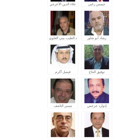
جيمس زغبي
علاء الدين الأعرجي
رشاد أبو شاور
د.الطيب بيتي العلوي
توفيق الحاج
فيصل أكرم
إدوارد جرجس
تيسير الناشف