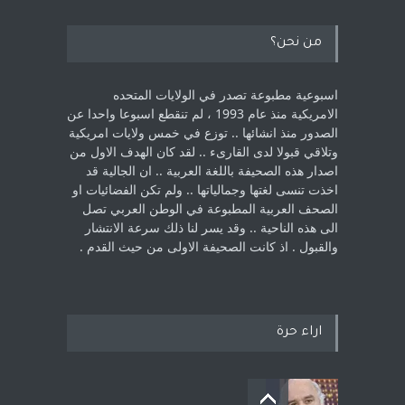
من نحن؟
اسبوعية مطبوعة تصدر في الولايات المتحده
الامريكية منذ عام 1993 ، لم ‏تنقطع اسبوعا واحدا عن
الصدور منذ انشائها .. توزع في خمس ولايات امريكية
‏وتلاقي قبولا لدى القارىء ..‏ لقد كان الهدف الاول من
اصدار هذه الصحيفة باللغة العربية .. ان الجالية قد
اخذت ‏تنسى لغتها وجمالياتها .. ولم تكن الفضائيات او
الصحف العربية المطبوعة في الوطن ‏العربي تصل
الى هذه الناحية .. وقد يسر لنا ذلك سرعة الانتشار
والقبول . اذ كانت ‏الصحيفة الاولى من حيث القدم . ‏
اراء حرة