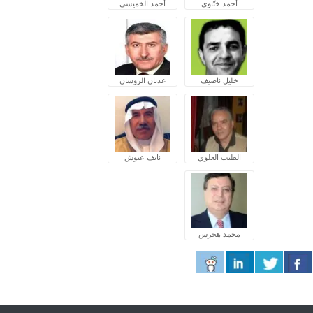
أحمد ختّاوي
أحمد الخميسي
خليل ناصيف
عدنان الروسان
الطيب العلوي
نايف عبوش
محمد هجرس