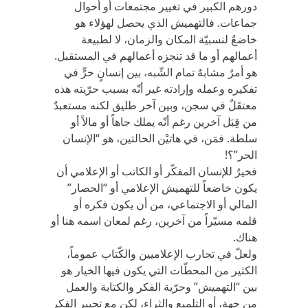
دورهم الكبير في تغيير مجتمعات أو أحوال
جماعات. فالتهميش الذي يحصل لهؤلاء هو
خاضعٌ لنسبيّة المكان والزمان، لا لطبيعة
أعمالهم أو ما قد تنجزه أعمالهم في المستقبل.
هو أمرٌ مشابهٌ تمام الشّبه، بين إنسانٍ حرٍّ في
تفكيره وعمله وإرادته غير أنّه بسبب حرّيته هذه
معتقَلٌ في سجن، وبين آخر طليق لكنه مستعبدٌ
من قِبَل آخرين رغم أنّه يملك جاهاً أو مالاً أو
سلطة. فمَن، في هاتيْن الحالتين، هو “الإنسان
الحر”؟!
فخيرٌ للإنسان المفكّر أو الكاتب أو الإعلامي أن
يكون خاضعاً للتهميش الإعلامي أو “الحصار”
المالي أو الاجتماعي، من أن يكون فكره أو
قلمه مسيّراً من آخرين، رغم لمعان اسمه هنا أو
هناك.
ولعلّ في تجارب الإعلاميين والكّتاب عموماً،
الكثير من المحطّات التي يكون فيها الخيار هو
بين “التهميش” وحرّية الفكر والكتابة والعمل
من جهة، أو التلميع والثراء، لكن مع تجيير الفكر