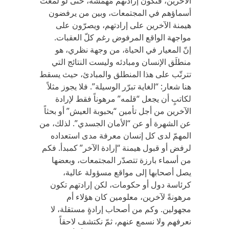
الآخرين، فتكون إرادتهم مُهمَّشة، حتّى لو لمعت
أسماؤهم في المجتمعات، وبين من يرفضون
هيمنة الآخرين على إرادتهم، ويصرّون على
مواجهة الواقع المرفوض رغم كلّ العقبات.
إنّ المعيار في الحياة، من وجهة نظري، هو
منطلَق الإنسان ومبادئه وليست النتائج التي
تترتّب على هذا المنطلق والمبادئ، حيث يسقط
هنا شعار: “الغاية تبرّر الوسيلة”. فلا يجوز مثلاً
لكاتبٍ أن يجعل “قلمه” مرهوناً فقط لإرادة
الآخرين من أجل تأمين “بحبوبة العيش” أو بحثاً
عن الشهرة أو عن “الأمان الجسدي”. لذلك، من
المهمّ لدى كل إنسان معرفة مدى استعداده
لرفض أو قبول هيمنة “إرادة الآخر” كمبدأ. فكم
من أسماء بارزة تتصدّر المجتمعات، وبعضها
يصل أصحابها إلى مواقع مسؤولة عالية،
كرئاسة دول أو حكومات، لكن إرادتهم تكون
مرهونةً لآخرين، معلومين كان هؤلاء أم
مجهولين. وكم من أصحاب إرادةٍ مستقلة، لا
نعرفهم ولا نسمع عنهم، ثمّ نكتشف لاحقاً