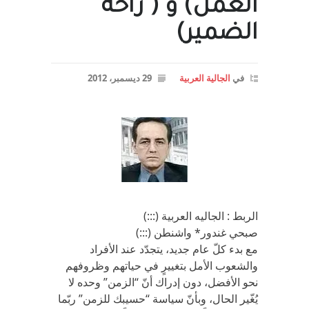
العمل) و ( راحة
الضمير)
في
الجالية العربية
29 ديسمبر، 2012
الربط : الجاليه العربية (:::)
صبحي غندور* واشنطن (:::)
مع بدء كلّ عام جديد، يتجدّد عند الأفراد
والشعوب الأمل بتغييرٍ في حياتهم وظروفهم
نحو الأفضل، دون إدراك أنّ “الزمن” وحده لا
يُغّير الحال، وبأنّ سياسة “حسيبك للزمن” ربّما