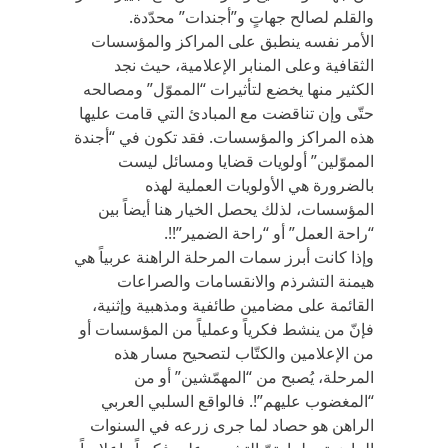
والقلم لصالح جهاتٍ و”أجندات” محدّدة.
الأمر نفسه ينطبق على المراكز والمؤسسات
الثقافية وعلى المنابر الإعلامية، حيث نجد
الكثير منها يخضع لتأثيرات “المموّل” ومصالحه
حتّى وإن تناقضت مع المبادئ التي قامت عليها
هذه المراكز والمؤسسات. فقد تكون في “أجندة
المموّلين” أولويات قضايا ومسائل ليست
بالضرورة هي الأولويات العملية لهذه
المؤسسات، لذلك يحصل الخيار هنا أيضاً بين
“راحة العمل” أو “راحة الضمير”!!.
وإذا كانت أبرز سمات المرحلة الراهنة عربياً هي
هيمنة التشرذم والانقسامات والصراعات
القائمة على مضامين طائفية ومذهبية وإثنية،
فإنّ من ينشط فكرياً وعملياً من المؤسسات أو
من الإعلامين والكتّاب لتصحيح مسار هذه
المرحلة، يُصبح من “المهمّشين” أو من
“المغضوب عليهم”!. فالواقع السلبي العربي
الراهن هو حصاد لما جرى زرعه في السنوات