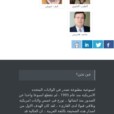
الطيب العلوي
نايف عبوش
محمد هجرس
من نحن؟
اسبوعية مطبوعة تصدر في الولايات المتحده
الامريكية منذ عام 1993 ، لم ‏تنقطع اسبوعا واحدا عن
الصدور منذ انشائها .. توزع في خمس ولايات امريكية
‏وتلاقي قبولا لدى القارىء ..‏ لقد كان الهدف الاول من
اصدار هذه الصحيفة باللغة العربية .. ان الجالية قد