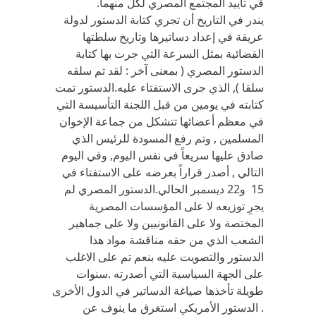
في تأييد المجتمع المصري لكل منهما.
يندر في التاريخ أن تجري كتابة الدستور لدولة
عريقة في إعداد دساتيرها وتاريخ سلطتها
القضائية بمثل السرعة التي جرت بها كتابة
الدستور المصري ( بمعنى آخر : لقد تم سلقه
سلقا ), الذي جرى الاستفتاء عليه.الدستور تمت
كتابته في يومين من قبل اللجنة التأسيسة التي
في معظم أعضائها تتشكل من جماعة الإخوان
المسلمين , وتم رفع المسودة للرئيس الذي
صادق عليها سريعاً في نفس اليوم, وفي اليوم
التالي , أصدر قراراً بعرضه على الاستفتاء في
15 و22 ديسمبر الحالي.الدستور المصري لم
يجرِ توزيعه لا على المؤسسات المصرية
المختصة ولا على القانونيين ولا على جماهير
الشعب الذي من حقه مناقشة مواد هذا
الدستور والتصويت عليه بنعم تم على الاغلب
على الجهة السياسية التي أصدرته .سنوات
طويلة تأخذها صياغة الدساتير في الدول الأخرى
. الدستور الأمريكي استغرق ما ينوف عن