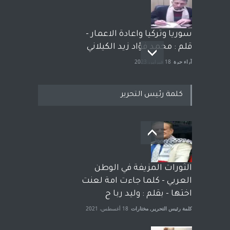
سوريا وتركيا واعادة الاعمار -
قلم : محمد فؤاد زيد الكيلاني
آراء حرة
18 فبراير، 2023
كلمة رئيس التحرير
بعد معارك قضائية طاحنة كتب
وترافع فيها بنفسه مرة اخرى..
الشيخ طارق يوسف يقهر
الحكومة الأمريكية ، فأعطوه
الثورات المزيفة في الوطن
الجنسية عن يد وهم صاغرون،
العربي - كلما جاءت امة لعنت
آراء حرة
,
مختارات
7 أبريل، 2023
اختها - بقلم : وليد ربا ح
كلمة رئيس التحرير
,
مختارات
18 أغسطس، 2021