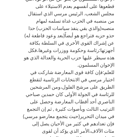
قطعوها على أنفسهم بعدم الاستيلاء على
مجلس الشعب. الرئيس مرسي الذي استقال
من منصبه في الحزب غداة تسلمه لمهام
منصبه(والذي بقي ينفذ سياسات الحزب) حذا
حذو حزبه فتراجع هو أيضاً(بعد وعود قاطعة له)
عن إشراك القوى الأخرى في السلطة بكافة
أجهزتها:رئاسة وحكومة ووزرات وغيرها،فكل
هذه سيطر عليها حزب الحرية والعدالة الذي هو
الإخوان المسلمون.
للعلم:فإن كافة قوى المعارضة شاركت في
اختيار مرسي في الانتخابات الرئاسية لتقطع
الطريق على مرشح الفلول،ومن المرشحين
للرئاسة في الجولة الأولى كان حمدين صباحي
الناصري أحد أقطاب المعارضة وحصل على
الترتيب الثالث وبأصوات كثيرة , ثم إن التجمع
في ميدان التحرير(حيث يتجمع معارضو مرسي)
فإن تعدادهم في كثير من الأحيان يصل إلى
مئات الآلاف،الأمر الذي يؤكد أن لقوى