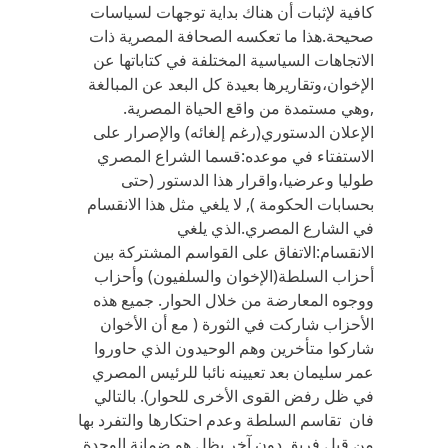
كافية لإثبات أن هناك بداية توجهات لسياسات
صحيحة.هذا ما تعكسه الصحافة المصرية ذات
الاتجاهات السياسية المختلفة في كتاباتها عن
الإخوان،وتقاريرها بعيدة كل البعد عن المبالغة
,وهي مستمدة من واقع الحياة المصرية.
الإعلان الدستوري(رغم إلغائه) والإصرار على
الاستفتاء في موعده:قسما الشراع المصري
طوليا وعرضيا،واقرار هذا الدستور (حتى
بحسابات الحكومة ), لا يلغي مثل هذا الانقسام
في الشارع المصري.الذي يلغي
الانقسام:الاتفاق على القواسم المشتركة بين
أحزاب السلطة(الإخوان والسلفيون) وأحزاب
ووجوه المعارضة من خلال الحوار. جميع هذه
الأحزاب شاركت في الثورة ( مع أن الأخوان
شاركوا متأخرين وهم الوحيدون الذي حاوروا
عمر سليمان بعد تعيينه نائبا للرئيس المصري
في ظل رفض القوى الأخرى للحوار). بالتالي
فان تقاسم السلطة وعدم احتكارها والتفرد بها
من قبل فريق دون آخر يظل هو ضمانة الوحدة