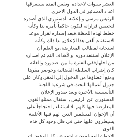
العشر سنوات لاعداده ونفس المدة يستغرقها
اعداد الدساتير في الدول الاخرى.
الرئيس مرسي وبإعلانه الدستوري الذي أصدره
لتحصين قراراته ليكون حاكماً بأمره بدا وكأنه
خطط لهذه اللحظة،فبعد إصداره لقرار موعد
الاستفتاء, ألغى هذا الإعلان, بدا ذلك وكأنه
استجابة لمطالب المعارضة،مع العلم أن
الإعلان استنفذ دوره والأهداف التم تم اصداره
من اجلها,ففي الفترة ما بين صدوره والغائه
كان إضراب السلطة القضائية وحوصر مقرها
ومنع أعضاؤها من الدخول إلى المقر،وكان على
جدول أعمالها:البحث في شرعية اللجنة
التأسيسية .الأخيرة وبعد صدور الإعلان
الدستوري عن الرئيس , استقال ممثلو القوى
المعارضة فيها كلهم بلا استئناء , احتجاجاً على
أن الإخوان المسلمين الذين لهم فيها الأغلبية
يسيطرون عليها حتى في ظل وجود كل هذه
القوى.
الإخوان المسلمون تراجعو عن كل الوعود التي