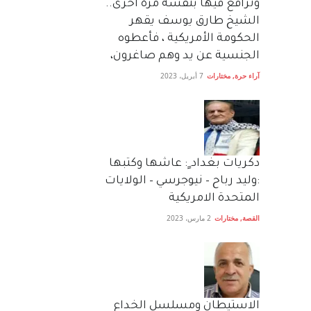
وترافع فيها بنفسه مرة اخرى..
الشيخ طارق يوسف يقهر
الحكومة الأمريكية ، فأعطوه
الجنسية عن يد وهم صاغرون،
آراء حرة
,
مختارات
7 أبريل، 2023
دكريات بغداد ٍ: عاشها وكتبها
:وليد رباح – نيوجرسي – الولايات
المتحدة الامريكية
القصة
,
مختارات
2 مارس، 2023
الاستيطان ومسلسل الخداع