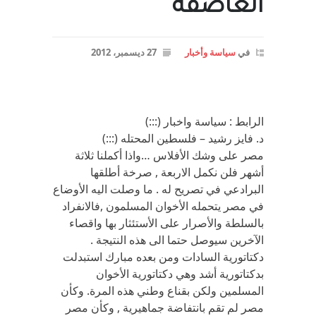
العاصفه
في
سياسة وأخبار
27 ديسمبر، 2012
الرابط : سياسة واخبار (:::)
د. فايز رشيد – فلسطين المحتله (:::)
مصر على وشك الأفلاس …واذا أكملنا ثلاثة
أشهر فلن نكمل الاربعة , صرخة أطلقها
البرادعي في تصريح له . ما وصلت اليه الأوضاع
في مصر يتحمله الأخوان المسلمون ,فالانفراد
بالسلطة والأصرار على الأستئثار بها واقصاء
الآخرين سيوصل حتما الى هذه النتيجة .
دكتاتورية السادات ومن بعده مبارك استبدلت
بدكتاتورية أشد وهي دكتاتورية الأخوان
المسلمين ولكن بقناع وطني هذه المرة. وكأن
مصر لم تقم بانتفاضة جماهيرية , وكأن مصر