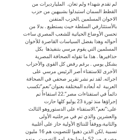
لم تقدم شهداء ولم تعان. المليارديرات من
القطط السمان استبدلوا بشبيهين من حزب
الاخوان المسلمين ,الحزب المتفنن
بالأستئثارفي السلطة حيث يستطيع . بدلا من
تحسن الأوضاع الحياتية للشعب المصري ساءت
أحواله وهذا بفضل السياسات القاصرة للأخوان
المسلمين التي يقوم مرسي بتنفيذها بكل
حذافيرها . هذا ما تقوله الصحافة المصرية
بشكل يومي . برغم رفض كل القوى والأحزاب
الأخرى للاستفتاء أصر الرئيس مرسي على
اجرائه. لقد تم نشر تقرير صحفي في الصحافة
العربية له أبعاده المختلفة بعنوان”نعم”تكسب
دائماً في استفتاءات مصر”.22 استفاءاً تم
إجراؤها منذ ثورة 23 يوليو كلها حازت
على:”نعم”.الاستفتاء على الدستوروهو الثالث
والعشرين والذي تم في مرحلتيه الأولى
والثانية،ووفقاً للنتائج الأولية حاز على أغلبية
نسبية ,لكن الذين ذهبوا للتصويت هم 16 مليون
مصري من 52 مليونا يحق لهم التصويت , منهم