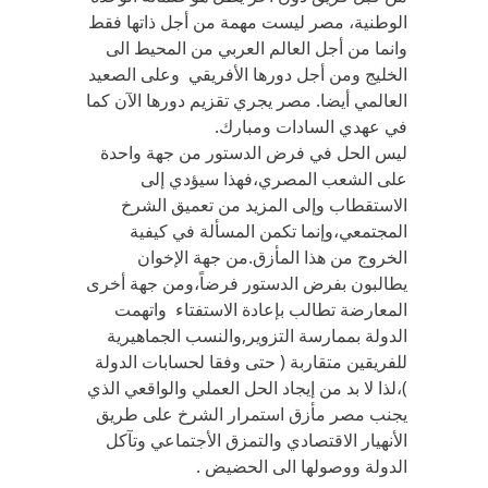
الوطنية، مصر ليست مهمة من أجل ذاتها فقط
وانما من أجل العالم العربي من المحيط الى
الخليج ومن أجل دورها الأفريقي وعلى الصعيد
العالمي أيضا. مصر يجري تقزيم دورها الآن كما
في عهدي السادات ومبارك.
ليس الحل في فرض الدستور من جهة واحدة
على الشعب المصري،فهذا سيؤدي إلى
الاستقطاب وإلى المزيد من تعميق الشرخ
المجتمعي،وإنما تكمن المسألة في كيفية
الخروج من هذا المأزق.من جهة الإخوان
يطالبون بفرض الدستور فرضاً،ومن جهة أخرى
المعارضة تطالب بإعادة الاستفتاء واتهمت
الدولة بممارسة التزوير,والنسب الجماهيرية
للفريقين متقاربة ( حتى وفقا لحسابات الدولة
)،لذا لا بد من إيجاد الحل العملي والواقعي الذي
يجنب مصر مأزق استمرار الشرخ على طريق
الأنهيار الاقتصادي والتمزق الأجتماعي وتآكل
الدولة ووصولها الى الحضيض .