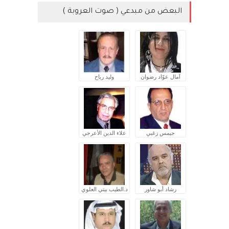
البعض من مبدعي ( صوت العروبة )
آمال عوّاد رضوان
وليد رباح
جيمس زغبي
علاء الدين الأعرجي
رشاد أبو شاور
د.الطيب بيتي العلوي