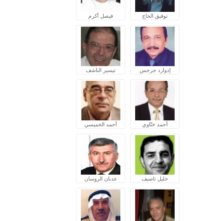
توفيق الحاج
فيصل أكرم
إدوارد جرجس
تيسير الناشف
أحمد ختّاوي
أحمد الخميسي
خليل ناصيف
عدنان الروسان