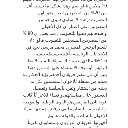
10 ملايين قالوا نعم وهذا يشكل ما نسبته أقل
من 20% من المصريين الذين يحق لهم
التصويت ,وهذه لا تساوي سوى خمس
المصوتين على اعتبار أن كل الأخوان
وأصدقائهم ذهبوا للتصويت , مما يعني أن 80 %
من المصريين المسجلين للتصويت قالوا : لا.
للعلم الرئيس المصري محمد مرسي نجح في
الانتخابات الرئاسية بأغلبية بسيطة بنسبة
51.6% مالذي يعنيه ذلك سواء بالنسبة لانتخاب
الرئيس أو نتيجة الاستفتاء على الدستور؟هذا
يبين أن في مصر فريقان أحدهم يؤيد الحكم بما
يمثله من سلطة للإخوان المسلمين بكل ما
يعنيه من استئثار وتفرد بالسلطة وتفصيل
الدستور على مقاساتهم،وإقصاء للآخر أيّاً كانت
قوته.ثاني الفريقين:هو القوى الوطنية والقومية
والناصرية واليسارية التي ترفض جميعها انفراد
الإخوان بالسلطة والدولة وعموم
أجهزتها.الفريقان متوازيان ومتساويان تقريباً