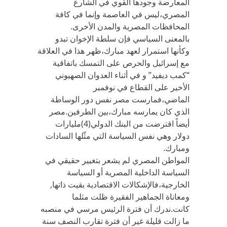
المعارضة وجودها القوي في الشارع
المصري،ليس في العاصمة وإنما في كافة
المحافظات المصرية والمدن الأخرى.
بالمعنى السياسي فإن سلطة الإخوان تبدو
وكأنها استمرار لعهد مبارك،ظهر هذا في العلاقة
مع إسرائيل والحرص على التمسك باتفاقية
“كمب ديفيد” و في أثناء العدوان الصهيوني
الأخير على القطاع في نوفمبر
الماضي،فمارست مصر نفس دور الوساطة
الذي كان يمارسه مبارك،بين الطرفين.مصر
أيضاً اقترضت من البنك الدولي(4)مليارات
دولار وهي نفس السياسة التي مثّلها السادات
ومبارك.
المواطن المصري لم يشعر بتغيير حقيقي في
السياسة الداخلية المصرية أو السياسة
الخارجية،فالإشكالات الاقتصادية بقيت ذاتها,
ومعاناة الجماهير الفقيرة ظلت مثلما
كانت.ندرك أن فترة الرئيس مرسي في منصبه
ما زالت قليلة غير أن فترة تقارب النصف سنة