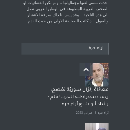
اخذت ‏تنسى لغتها وجمالياتها .. ولم تكن الفضائيات او
الصحف العربية المطبوعة في الوطن ‏العربي تصل
الى هذه الناحية .. وقد يسر لنا ذلك سرعة الانتشار
والقبول . اذ كانت ‏الصحيفة الاولى من حيث القدم . ‏
اراء حرة
معاناة زلزال سوريّة تفضح:
زيف ديمقراطية الغرب! قلم :
رشاد أبو شاورآراء حرة ..
آراء حرة
18 فبراير، 2023