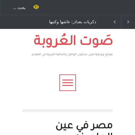
 كتب
دكريات بغداد ٍ: عاشها وكتبها
الاستيطان ومسلسل الخداع
رى..
:وليد رباح – نيوجرسي –
المستمر - قلم : راسم عبيدات
يقهر
الولايات المتحدة الامريكية
عطوه
رون،
صَوت العُروبة
موقع وورقية تعنى بشئون الوطن والجاليه العربية في المهجر
مصر في عين