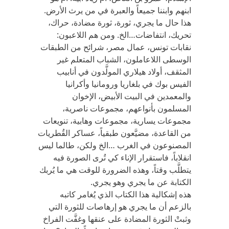
ابنهم وابننا جميعاً والعبرة في من يرث الأرض.
هذا حال ما يجري، ثورة، ثورة مضادة، حراك،
تحريك، انتفاضات…الخ. ومن هم اللاعبون:
نقابات تونس، عمال مصر، شرائح من الطبقات
الوسطى اللاعاملون، الشباب المتعلم غير
المثقف، أولاد هيلاري المولَّدون في أنابيب
الفيس بوك في بلغاريا ورومانيا وأكرانيا
والمعمدين في البيت الأبيض، الإخوان
المسلمون بأنواعهم، مجموعات ناصرية،
مجموعات يسارية، مجموعات وهابية، تنويعات
من القاعدة، مضيَّعون طبقياً، عساكر القُطريات
المصنوعون في الغرب …الخ ولكن، طالما ليس
انقلاباً، فاستقرار الإناء كي تُرى الصورة فيه
يتطلَّب وقتاً، وهذه الضرورة للوقت هي ما يُربك
الكتابة عن ما يجري وهو يجري.
هذه إشكالية هذا الكتاب الذي يُغامر كاتبه
بالزعم أن ما يجري هو إرهاصات للثورة التي
وثبتْ الثورة المضادة على عنقها وغفَّت الفراخ