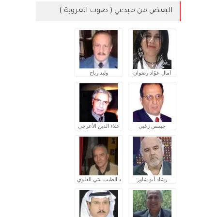
البعض من مبدعي ( صوت العروبة )
آمال عوّاد رضوان
وليد رباح
جيمس زغبي
علاء الدين الأعرجي
رشاد أبو شاور
د.الطيب بيتي العلوي