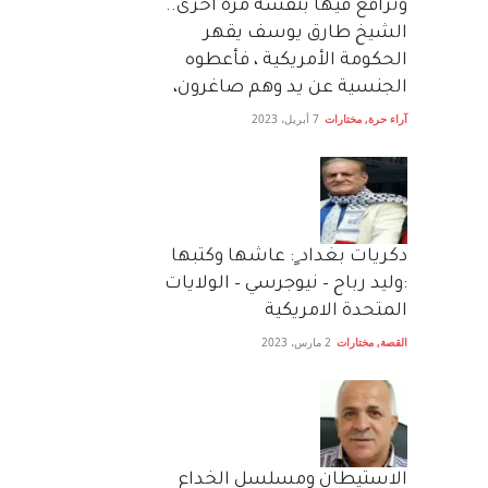
وترافع فيها بنفسه مرة اخرى..
الشيخ طارق يوسف يقهر
الحكومة الأمريكية ، فأعطوه
الجنسية عن يد وهم صاغرون،
آراء حرة
,
مختارات
7 أبريل، 2023
دكريات بغداد ٍ: عاشها وكتبها
:وليد رباح – نيوجرسي – الولايات
المتحدة الامريكية
القصة
,
مختارات
2 مارس، 2023
الاستيطان ومسلسل الخداع