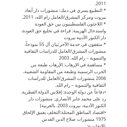
2011.
* التطبيع يسري في دمك: منشورات دار أبعاد
بيروت ومركز المشرق/العامل رام الله، 2011.
* اللاجئون الفلسطينيون بين حق العودة
واستدخال الهزيمة: قراءة في تخليع حق العودة،
دار الكنوز الأدبية بيروت
* مثقفون في خدمة الآخر:بيان أل 55 نموذجاً،
منشورات المشرق/العامل للدراسات الثقافية
والتنموية – رام الله. 2003
* مساهمة في الإرهاب: الإرهاب طبعة من
الحرب الرسمية وطبعة من المقاومة الشعبية،
2006 منشورات المشرق/العامل للدراسات
الثقافية والتنموية – رام الله.
•دفاعاً عن دولة الوحدة: إفلاس الدولة القطرية.
رد على محمد جابر الأنصاري. منشورات دار
الكنوز الأدبية، بيروت 2003. بالعربية)
•اقتصاد المناطق المحتلة:التخلف يعمق الإلحاق
1975 منشورات صلاح الدين القدس
بالإنجليزية: