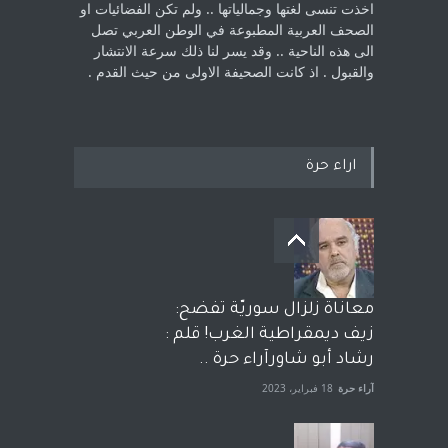
اخذت ‏تنسى لغتها وجمالياتها .. ولم تكن الفضائيات او
الصحف العربية المطبوعة في الوطن ‏العربي تصل
الى هذه الناحية .. وقد يسر لنا ذلك سرعة الانتشار
والقبول . اذ كانت ‏الصحيفة الاولى من حيث القدم . ‏
اراء حرة
معاناة زلزال سوريّة تفضح:
زيف ديمقراطية الغرب! قلم :
رشاد أبو شاورآراء حرة ..
آراء حرة
18 فبراير، 2023