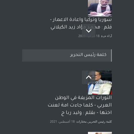
سوريا وتركيا واعادة الاعمار -
قلم : محمد فؤاد زيد الكيلاني
آراء حرة
18 فبراير، 2023
كلمة رئيس التحرير
بعد معارك قضائية طاحنة كتب
وترافع فيها بنفسه مرة اخرى..
الشيخ طارق يوسف يقهر
الحكومة الأمريكية ، فأعطوه
الثورات المزيفة في الوطن
الجنسية عن يد وهم صاغرون،
العربي - كلما جاءت امة لعنت
آراء حرة
,
مختارات
7 أبريل، 2023
اختها - بقلم : وليد ربا ح
كلمة رئيس التحرير
,
مختارات
18 أغسطس، 2021