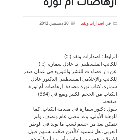
ارهاصات ام ثوره
في
اصدارات ونقد
20 ديسمبر، 2012
الرابط : اصدارات ونقد (:::)
للكاتب الفلسطيني د. عادل سماره (:::)
عن دار فضاءات للنشر والتوزيع في عمان صدر
للكاتب والإعلامي الفلسطيني الدكتور عادل
سمارة، كتاب ثورة مضادة، إرهاصات أم ثورة،
الكتاب من الحجم الكبير ويقع في (334)
صفحة.
يقول دكتور سمارة في مقدمة الكتاب: كما
للوهلة الأولى، وقد مضى عام ونصف، ولم
نتمكن بعد من حسم نَسَب ما يولد في الوطن
العربي، هل نسميه كالَّذين صَعُب نسبهم قبيل
الإسلام، عمرو بن العاص، أم زياد أبيه! أم هو