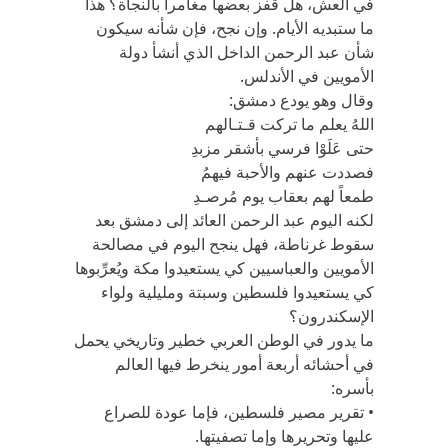
في العش، هل قفز بعضها مغامراً بالنجاة؟ هذا
ما ستبديه الأيام. وإن نجح، فإن شأنه سيكون
شأن عبد الرحمن الداخل الذي أنشأ دولة
الأمويين في الأندلس.
وقال وهو يودع دمشق:
اللهُ يعلم ما تركت قـتـالهم
حتى عَلَوْا فرسي بأشقر مزبدِ
فصددت عنهم والأحبة فيهمُ
طمعاً لهم بعقاب يوم مُرصـدِ
لكنه اليوم عبد الرحمن العائد إلى دمشق بعد
سقوط غرناطة، فهل ينجح اليوم في مصالحة
الأمويين والعباسيين كي يستعيدوا مكة ويُعرِّبوها
كي يستعيدوا فلسطين وسبتة ومليلية ولواء
الإسكندرون؟
ما يدور في الوطن العربي خطير وتاريخي يحمل
في أحشائه أربعة أمور ينخرط فيها العالم
بأسره:
• تقرير مصير فلسطين، فإما عودة للصراع
عليها وتحريرها وإما تصفيتها.