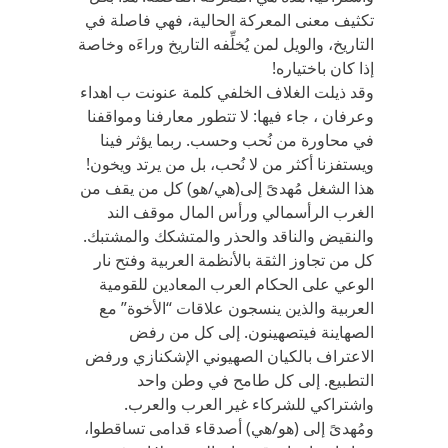
تكثيف معنى المعركة الحالية، فهي فاصلة في
التاريخ، والويل لمن يُخلِّفه التاريخ وراءَه وخاصة
إذا كان باختياره!
وقد ذيلت الغلاف الخلفي كلمة عنونت ب اهداء
وعرفان ، جاء فيها: لا تتطور معارفنا ومواقفنا
في محاورة من نُحب وحسب. ربما يؤثر فينا
ويستفزنا أكثر من لا نُحب، بل من يرتد ويخون!
هذا الشغل مُهدىً إلى(هي/هو) كل من يقف من
الغرب الرأسمالي ورأس المال موقف الند
والنقيض والناقد والحذر والمتشكك والمشتبك.
كل من تجاوز الثقة بالأنظمة العربية وفتح نار
الوعي على الحكام العرب المعادين للقومية
العربية والذين ينسجون علاقات “الأخوة” مع
الصهاينة فيتصهينون. إلى كل من رفض
الاعتراف بالكيان الصهيوني الإشكنازي ورفض
التطبيع. إلى كل طامح في وطن واحد
واشتراكي للشركاء غير العرب والعرب.
ومُهدىً إلى (هو/هي) أصدقاء قدامى تساقطوا،