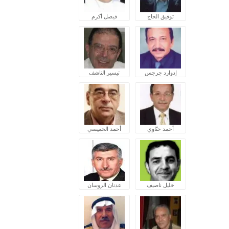
توفيق الحاج
فيصل أكرم
إدوارد جرجس
تيسير الناشف
أحمد ختّاوي
أحمد الخميسي
خليل ناصيف
عدنان الروسان