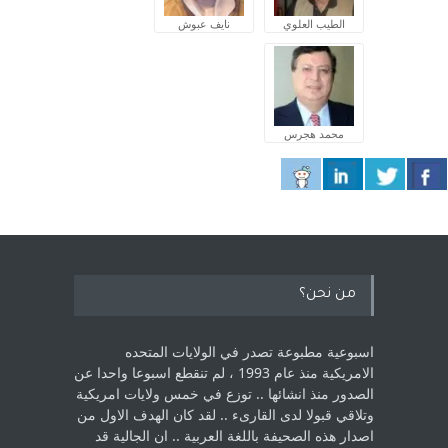
الطيب العلوي
نايف عبوش
محمد هجرس
من نحن؟
اسبوعية مطبوعة تصدر في الولايات المتحده
الامريكية منذ عام 1993 ، لم ‏تنقطع اسبوعا واحدا عن
الصدور منذ انشائها .. توزع في خمس ولايات امريكية
‏وتلاقي قبولا لدى القارىء ..‏ لقد كان الهدف الاول من
اصدار هذه الصحيفة باللغة العربية .. ان الجالية قد