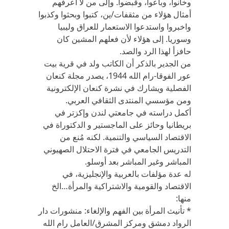
وخانوا، وباعوا، وقبضوا. وإلى من لا اعرفهم
أمثال هؤلاء من مثقفات/ين، كتبوا وبحثوا وكذبوا
واخبروا واستدعوا الاستعمار للعراق وليبيا
وسوريا. إلى هؤلاء لأن فعلهم المشين كان
حافزأ لهذا الرد والصد.
من الجدير بالذكر أن الكاتب ولد في قرية بيت
عور الفوقا-رام الله 1944، يصدر مجلة كنعان
الفصلية ويشارك في نشرة كنعان الإلكترونية
ومن مؤسسي المنتدى الثقافي العربي.
أكمل دراسته في جامعتي لندن وإكزتر في
بريطانيا وحائز على الماجستير و الدكتوراة في
الاقتصاد السياسي والتنمية. لكنه مُنع من
التدريس الجامعي في فترة الاحتلال الصهيوني
المباشر وغير المباشر بعد أوسلو.
له عدة مؤلفات بالعربية والإنجليزية، في
الاقتصاد والقومية والاشتراكية والمرأة…الخ
منها:
* تأنيث المرأة بين الفهم والإلغاء: منشورات دار
الرواد دمشق ومركز المشرق/العامل رام الله