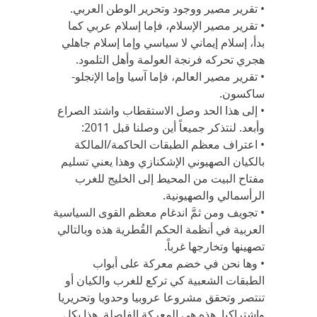
• تقرير مصير ووجود وتحرير الوطن العربي.
• تقرير مصير الإسلام، فإما إسلام عربي كما
بدأ، إسلام إيماني لا سياسي وإما إسلام جاهلي
هجري تحركه فرنجة العولمة وأهل التلمود.
• تقرير مصير العالم، فإما آسيا وإما الإنجلو-
ساكسون.
• إلى هذا الحد وصل الاستقطاب واشتد الصراع
وأبعد. لنتذكر جميعاً أين وصلنا قبل 2011:
• اعتراف معظم الطبقات الحاكمة/المالكة
بالكيان الصهيوني الإشكنازي وهذا يعني تسليم
مفتاح البيت من المحيط إلى الخليج للغرب
الرأسمالي والصهيونية.
• تجويف ومن ثمَّ اندغام معظم القوى السياسية
العربية في أنظمة الحكم القُطرية هذه وبالتالي
تصهينها وتخارجها غرباً.
• وها نحن في خضم معركة على أبواب
الطبقات الشعبية كي تركع للغرب والكيان أو
تنتصر وتحقق مشروعا عروبيا وحدويا وتحريريا
واشتراكيا. هذه هي المعركة الفاصلة. هذا بكل