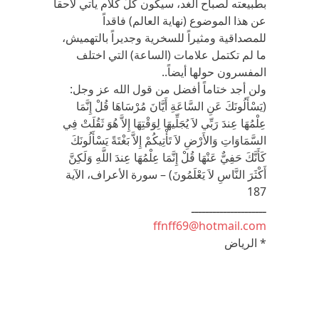
بطبيعته لصباح الغد، سيكون كلّ كلام يأتي لاحقاً
عن هذا الموضوع (نهاية العالم) فاقداً
للمصداقية ومثيراً للسخرية وجديراً بالتهميش،
ما لم تكتمل علامات (الساعة) التي اختلف
المفسرون حولها أيضاً..
ولن أجد ختاماً أفضل من قول الله عز وجل:
(يَسْأَلُونَكَ عَنِ السَّاعَةِ أَيَّانَ مُرْسَاهَا قُلْ إِنَّمَا
عِلْمُهَا عِندَ رَبِّي لاَ يُجَلِّيهَا لِوَقْتِهَا إِلاَّ هُوَ ثَقُلَتْ فِي
السَّمَاوَاتِ وَالأَرْضِ لاَ تَأْتِيكُمْ إِلاَّ بَغْتَةً يَسْأَلُونَكَ
كَأَنَّكَ حَفِيٌّ عَنْهَا قُلْ إِنَّمَا عِلْمُهَا عِندَ اللَّهِ وَلَكِنَّ
أَكْثَرَ النَّاسِ لاَ يَعْلَمُونَ) – سورة الأعراف، الآية
187
ـــــــــــــــــــــ
ffnff69@hotmail.com
* الرياض