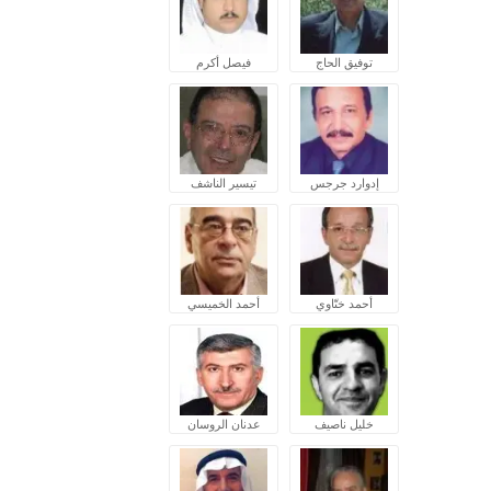
توفيق الحاج
فيصل أكرم
إدوارد جرجس
تيسير الناشف
أحمد ختّاوي
أحمد الخميسي
خليل ناصيف
عدنان الروسان