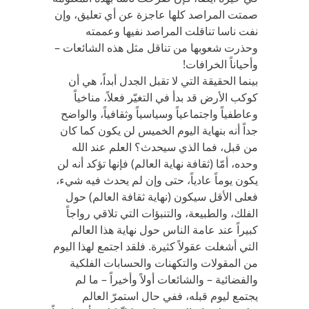
صمتت المراصد كلها عاجزة عن أي تعليق، وإن
نفت ناسا تناقلت المراصد نفيها وعممته
وحذرت شعوبها من تناقل مثل هذه الشائعات –
وأحياناً الخرافات!
بينما الحقيقة التي لا تقبل الجدل أبداً، هي أن
كوكب الأرض قد بدأ في التغيّر فعلاً، مناخياً
وعاطفياً واجتماعياً وسياسياً وثقافياً، والواضح
جداً أنه بنهاية اليوم الخميس لن يكون كما كان
من قبل، فما الذي سيحدث؟ العلم عند الله
وحده، أمّا (ثقافة نهاية العالم) فإنها تؤكد أنه لن
يكون يوماً عادياً، حتى وإن لم يحدث فيه شيء،
فعلى الأقل سيكون (نهاية ثقافة العالم) حول
الفلك، والطبيعة، والتنبؤات التي تلاقي رواجاً
كبيراً عند عامة الناس حول نهاية هذا العالم
التي أشغلت عقولاً كثيرة. فلقد اجتمع لهذا اليوم
من المقولات والتكهنات والحسابات الفلكية
والفضائية – والشائعات أولاً وأخيراً – ما لم
يجتمع ليوم قبله، ففي حال استمرّ العالم