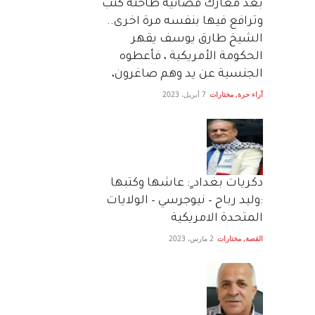
بعد معارك قضائية طاحنة كتب
وترافع فيها بنفسه مرة اخرى..
الشيخ طارق يوسف يقهر
الحكومة الأمريكية ، فأعطوه
الجنسية عن يد وهم صاغرون،
آراء حرة
,
مختارات
7 أبريل، 2023
دكريات بغداد ٍ: عاشها وكتبها
:وليد رباح – نيوجرسي – الولايات
المتحدة الامريكية
القصة
,
مختارات
2 مارس، 2023