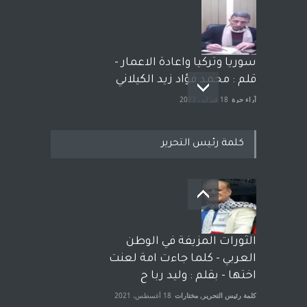
سوريا وتركيا واعادة الاعمار -
قلم : محمد فؤاد زيد الكيلاني
آراء حرة
18 فبراير، 2023
كلمة رئيس التحرير
بعد معارك قضائية طاحنة كتب
وترافع فيها بنفسه مرة اخرى..
الشيخ طارق يوسف يقهر
الحكومة الأمريكية ، فأعطوه
الثورات المزيفة في الوطن
الجنسية عن يد وهم صاغرون،
العربي - كلما جاءت امة لعنت
آراء حرة
,
مختارات
7 أبريل، 2023
اختها - بقلم : وليد ربا ح
كلمة رئيس التحرير
,
مختارات
18 أغسطس، 2021