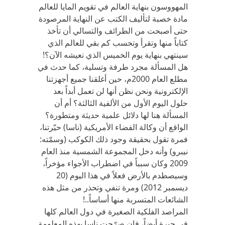
المهووسون بنهاية العالم في تقويم المايا للعالم
مادة خصبة لتأليف الكتب عن النهاية المرصودة
حتى أصبحت من الطرائف والتسالي أن تأخذ
كتاباً منها وتقرأ وتحسب كم بقي للعالم الذي
سينتهي بنهاية يوم الخميس الذي نعيشه الآن؟!
هل المسألة مجرد طرفة وتسلية، كما حدث في
مطلع العام 2000م، حين أغلقنا جميع أجهزتنا
الإلكترونية ونحن نظن أنها لن تعمل أبداً بعد
حلول اليوم الأول من الألفية الثالثة؟ أم أن
المسألة هنا لها دلائل علمية حديثة ومتطورة؟
الواقع أن وكالة الفضاء الأمريكية (ناسا) حيّرتنا،
فمرة تقول بحقيقة وجود ذلك الكوكب (وسمّته:
نيبرو) وأنه دخل المجموعة الشمسية منذ العام
2009 وكان سبباً في اضطراب الأجواء مؤخراً،
وسيصطدم بالأرض فعلاً في هذا اليوم (20
ديسمبر 2012) ومرة تنفي وتحذر من مثل هذه
الشائعات المتسربة منها أساساً..!
المراصد الفلكية الصغيرة في دول العالم كلها
في حيرة أيضاً، فإن صرّحت ناسا بهذه المعلومة