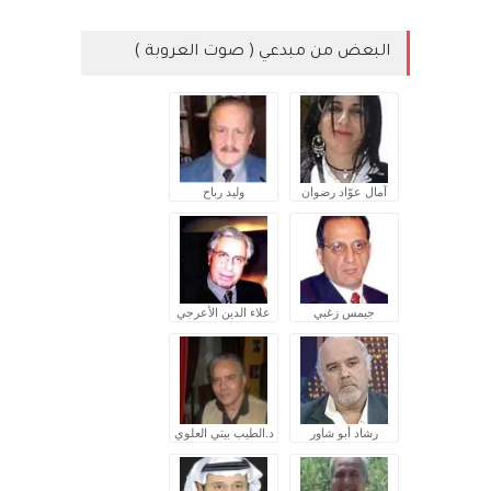
البعض من مبدعي ( صوت العروبة )
آمال عوّاد رضوان
وليد رباح
جيمس زغبي
علاء الدين الأعرجي
رشاد أبو شاور
د.الطيب بيتي العلوي