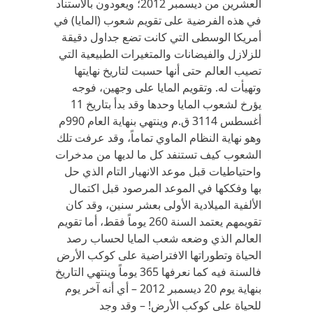
العشرين من ديسمبر 2012؛ ويعودون بالاستناد
في هذه الفرضية على تقويم شعوب (المايا) في
أمريكا الوسطى التي كانت تضع جداول دقيقة
للزلازل والفيضانات والمتغيرات الطبيعية التي
تصيب العالم حتى أنها حسبت لتاريخ نهايتها
وتهيأت له. وتقويم المايا على وجهين، فوجه
يؤرخ لشعوب المايا وحدها وقد بدأ بتاريخ 11
أغسطس 3114 ق.م وينتهي بنهاية العام 990م
وهو نهاية النظام الماوي تماماً، وقد عرفت تلك
الشعوب كيف تستنفد كل ما لديها من مدخرات
واحتياطيات قبل موعد الانهيار التام الذي حل
بها وفككها في الموعد المرصود قبل اكتمال
الألفية الميلادية الأولى بعشر سنين، وقد كان
تقويمهم يعتمد السنة 260 يوماً فقط، أما تقويم
العالم الذي وضعه شعب المايا لحساب رصد
الحياة وتطوراتها الافتراضية على كوكب الأرض
فالسنة فيه كما نعرفها 365 يوماً وينتهي التاريخ
بنهاية يوم 20 ديسمبر 2012 – أي أنه آخر يوم
للحياة على كوكب الأرض! – وقد وجد