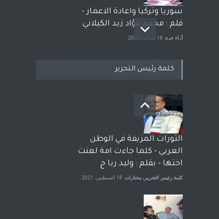
سوريا وتركيا واعادة الاعمار -
قلم : محمد فؤاد زيد الكيلاني
آراء حرة
18 فبراير، 2023
كلمة رئيس التحرير
بعد معارك قضائية طاحنة كتب
وترافع فيها بنفسه مرة اخرى..
الشيخ طارق يوسف يقهر
الحكومة الأمريكية ، فأعطوه
الثورات المزيفة في الوطن
الجنسية عن يد وهم صاغرون،
العربي - كلما جاءت امة لعنت
آراء حرة
,
مختارات
7 أبريل، 2023
اختها - بقلم : وليد ربا ح
كلمة رئيس التحرير
,
مختارات
18 أغسطس، 2021