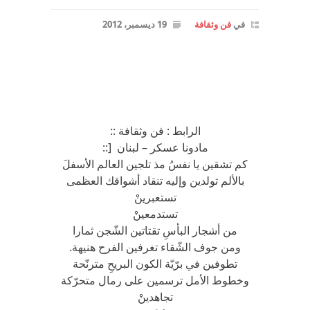
في
فن وثقافة
19 ديسمبر، 2012
الرابط : فن وثقافة ::
مادونا عسكر – لبنان [::
كم تشقين يا نفسُ مذ تلجين العالم الأسفلَ
بالألم تولدين وإليه تنقاد أشواقك العظمى
تستعبرينْ
تستدمعينْ
من أشجار البأسِ تقتاتين الشّجن ثمارا
ومن جوف الشّقاء تغرفين الفرح هنيهة.
تطوفين في برّيّة الكون البريحِ مترنّحة
وخطوط الأمل ترسمين على رمال متحرّكة
تجاهدينْ