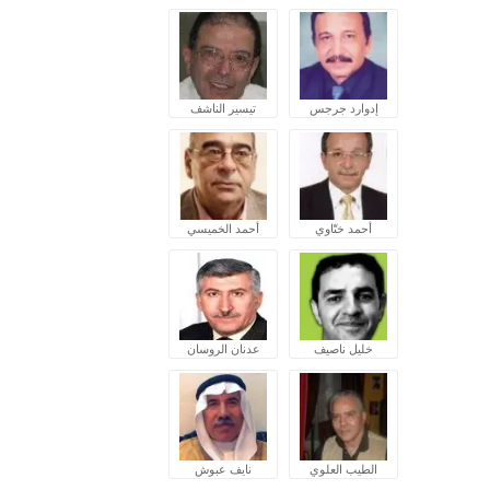
إدوارد جرجس
تيسير الناشف
أحمد ختّاوي
أحمد الخميسي
خليل ناصيف
عدنان الروسان
الطيب العلوي
نايف عبوش