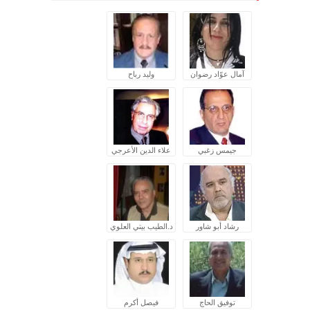
آمال عوّاد رضوان
وليد رباح
جيمس زغبي
علاء الدين الأعرجي
رشاد أبو شاور
د.الطيب بيتي العلوي
توفيق الحاج
فيصل أكرم