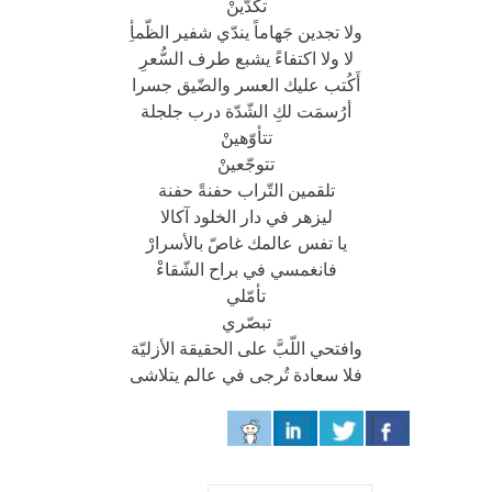
تكدّينْ
ولا تجدين جَهاماً يندّي شفير الظّمأِ
لا ولا اكتفاءً يشبع طرف السُّعرِ
أَكُتب عليك العسر والضّيق جسرا
أرُسمَت لكِ الشّدّة درب جلجلة
تتأوّهينْ
تتوجّعينْ
تلقمين التّراب حفنةً حفنة
ليزهر في دار الخلود آكالا
يا تفس عالمك غاصّ بالأسرارْ
فانغمسي في براح الشّقاءْ
تأمّلي
تبصّري
وافتحي اللّبَّ على الحقيقة الأزليّة
فلا سعادة تُرجى في عالم يتلاشى