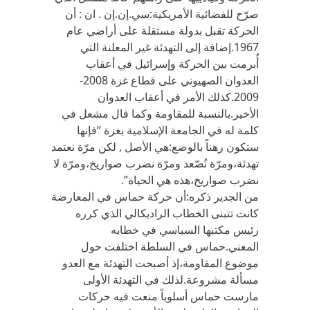
صرّح للفضائية الأمريكية:سي.إن.إن . ان : أن
الحركة تقبل بدولة مستقلة على أراضي عام
1967.إضافة إلى التهدئة غير المعلنة التي
أُبرمت بين الحركة وإسرائيل في أعقاب
العدوان الصهيوني على قطاع غزة 2008-
2009.كذلك الأمر في أعقاب العدوان
الأخير.بالنسبة للمقاومة وكما قال مشعل في
كلمة له في الجامعة الإسلامية بغزة “فإنها
ستكون رهناً بالوضع:هي الأصل , لكن مرّة نعتمد
تهدئة،ومرّة نُصّعد ومرّة نضرب صواريخ،ومرّة لا
نضرب صواريخ،هذه هي الحياة”.
من الجدير ذكره:أن حركة حماس في المعارضة
كانت تتبنى الخطاب الراديكالي الذي كرره
رئيس مكتبها السياسي في خطابه
المعني.حماس في السلطة اختلفت حول
موضوع المقاومة،إذ أصبحت التهدئة مع العدو
مسألة مشروعة.لذلك في التهدئة الأولى
مارست حماس أسلوباً منعت فيه حركات