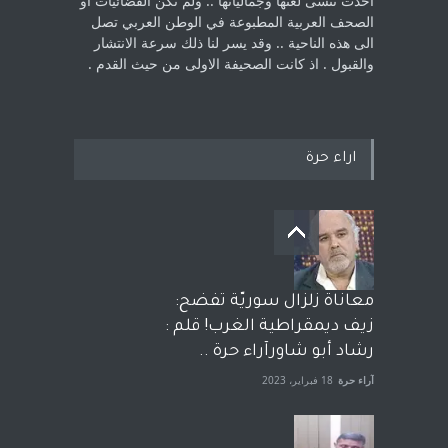
اخذت ‏تنسى لغتها وجمالياتها .. ولم تكن الفضائيات او
الصحف العربية المطبوعة في الوطن ‏العربي تصل
الى هذه الناحية .. وقد يسر لنا ذلك سرعة الانتشار
والقبول . اذ كانت ‏الصحيفة الاولى من حيث القدم . ‏
اراء حرة
معاناة زلزال سوريّة تفضح:
زيف ديمقراطية الغرب! قلم :
رشاد أبو شاورآراء حرة ..
آراء حرة
18 فبراير، 2023