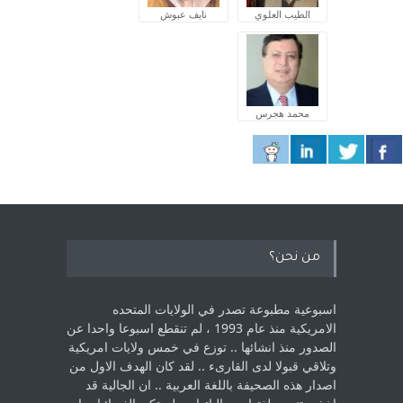
الطيب العلوي
نايف عبوش
محمد هجرس
من نحن؟
اسبوعية مطبوعة تصدر في الولايات المتحده
الامريكية منذ عام 1993 ، لم ‏تنقطع اسبوعا واحدا عن
الصدور منذ انشائها .. توزع في خمس ولايات امريكية
‏وتلاقي قبولا لدى القارىء ..‏ لقد كان الهدف الاول من
اصدار هذه الصحيفة باللغة العربية .. ان الجالية قد