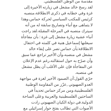
مقدسة من الوطن الفلسطيني.
لقد رسخ خالد مشعل في زيارته الأخيرة إلى
غزة وفي خطابه في ذكرى الانطلاقة،منصبه
كرئيس للمكتب السياسي لحركة حماس،وهذا
لا يتماهى مع أنباء وتصاريح سابقة له من أنه
سيترك منصبه في المرحلة المقبلة.لقد راجت
أنباء عشية زيارة مشعل إلى غزة : بأن مفاجأة
سيعلنها إسماعيل هنية في كلمته في احتفال
الانطلاقة:بأن حماس تصر على إبقاء خالد
مشعل في منصبه،وأن الأخير تراجع عما سبق
وأن صرّح به حول استقالته.رغم عدم الإعلان
عن المفاجأة فإن على الأغلب أن يظل مشعل
في منصبه.
حرّي القول:أن الصمود الأخير لغزة في مواجهة
العدو الصهيوني ,عزّز من المقاومة الوطنية
الفلسطينية،ومن مركز حماس تحديداً في
الساحتين الفلسطينية والعربية وعلى الساحة
الدولية.في دولة الكيان الصهيوني زادت
الأصوات التي تطالب بفتح حوار إسرائيلي مع