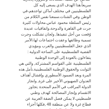
سريعاً.هذا الهدف الذي يسعى إليه كل
الفلسطينيين في مختلف أماكن تواجدهم،في
الوطن وفي الشتات.سمعنا نفس الكلام من
رئيس السلطة محمود عباس.محاولات كثيرة
جرت في القاهرة والدوحة،واتفاقيات عديدة
وُقعت من أجل تنفيذها, ولجان تشكلت وجرت
تسمية وظائفها وعقدت اجتماعات لها،الأمر
الذي جعل الفلسطينيين والعرب ومؤيدي
القضية الفلسطينية على الساحة الدولية :
يتفاءلون بالعودة إلى الوحدة الوطنية
الفلسطينية على القواسم المشتركة, والتي هي
الثوابت والحقوق الوطنية الفلسطينية.نأمل هذه
المرة وبعد الصمود الأسطوري وإفشال أهداف
العدوان الصهيوني الأخير على غزة, وانجاز
الدولة المراقب في الأمم المتحدة ,تجاوز
الانقسام وإنجاز المصالحة كهدف وطني
فلسطيني.لا يمكن فصل الضفة الغربية عن
قطاع غزة ولا عن منطقة 48 ,فكلها أجزاء