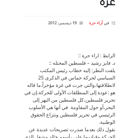
غزه
في
آراء حرة
19 ديسمبر، 2012
الرابط : اراء حرة ::
د. فايز رشيد – فلسطين المحتله ::
يلفت النظر: إليه خطاب رئيس المكتب
السياسي لحركة حماس في الذكرى 25
لانطلاقتها،والتي جرت في غزة مؤخراً.ما قاله
هو :عودة إلى المنطلقات الأولى للحركة،إن في
تحرير فلسطين،كل فلسطين من النهر إلى
البحر،أو حول المقاومة في أنها هي الأسلوب
الرئيسي في تحرير فلسطين ونتزاع الحقوق
الوطنية.
نقول ذلك بعدما صدرت تصريحات عديدة عن
الحركة وقيادييها على رأسهم خالد مشعل الذي