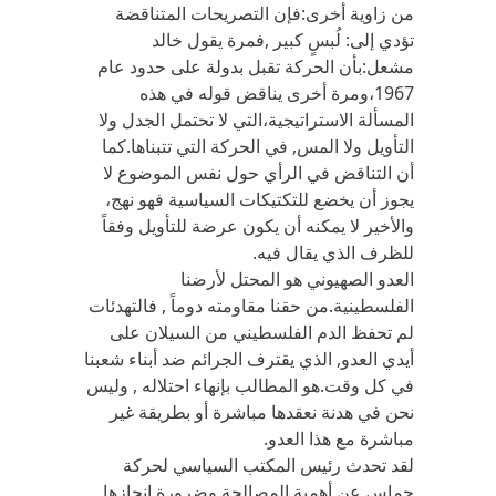
من زاوية أخرى:فإن التصريحات المتناقضة
تؤدي إلى: لُبسٍ كبير ,فمرة يقول خالد
مشعل:بأن الحركة تقبل بدولة على حدود عام
1967،ومرة أخرى يناقض قوله في هذه
المسألة الاستراتيجية،التي لا تحتمل الجدل ولا
التأويل ولا المس, في الحركة التي تتبناها.كما
أن التناقض في الرأي حول نفس الموضوع لا
يجوز أن يخضع للتكتيكات السياسية فهو نهج،
والأخير لا يمكنه أن يكون عرضة للتأويل وفقاً
للظرف الذي يقال فيه.
العدو الصهيوني هو المحتل لأرضنا
الفلسطينية.من حقنا مقاومته دوماً , فالتهدئات
لم تحفظ الدم الفلسطيني من السيلان على
أيدي العدو, الذي يقترف الجرائم ضد أبناء شعبنا
في كل وقت.هو المطالب بإنهاء احتلاله , وليس
نحن في هدنة نعقدها مباشرة أو بطريقة غير
مباشرة مع هذا العدو.
لقد تحدث رئيس المكتب السياسي لحركة
حماس عن أهمية المصالحة وضرورة إنجازها