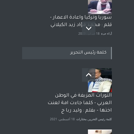
سوريا وتركيا واعادة الاعمار -
قلم : محمد فؤاد زيد الكيلاني
آراء حرة
18 فبراير، 2023
كلمة رئيس التحرير
بعد معارك قضائية طاحنة كتب
وترافع فيها بنفسه مرة اخرى..
الشيخ طارق يوسف يقهر
الحكومة الأمريكية ، فأعطوه
الثورات المزيفة في الوطن
الجنسية عن يد وهم صاغرون،
العربي - كلما جاءت امة لعنت
آراء حرة
,
مختارات
7 أبريل، 2023
اختها - بقلم : وليد ربا ح
كلمة رئيس التحرير
,
مختارات
18 أغسطس، 2021