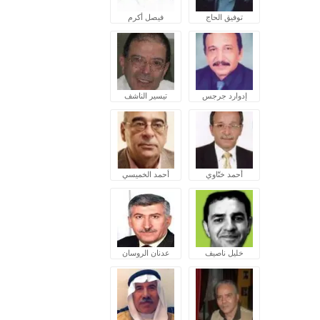
توفيق الحاج
فيصل أكرم
إدوارد جرجس
تيسير الناشف
أحمد ختّاوي
أحمد الخميسي
خليل ناصيف
عدنان الروسان