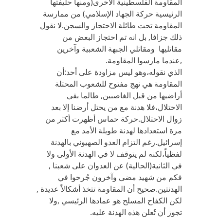
المقاومة الفلسطينية الأخرى(ومنها حليفتها
الرئيسية حركة الجهاد الإسلامي) من ممارسة
المقاومة تحت طائلة الاحتجاز والسجن.لا نقول
ذلك جزافا, بل انه تم احتجاز البعض من
مقاتليها ومقاتلي الجبهة الشعبية وآخرين
,عندما مارسوا المقاومة.
الذي نقوله،وهو ليس مزاودة على أحد:أن
المقاومة هي نهج مفتوح للشعوب المحتلة
أراضيها من قبل الغاصبين, طالما بقي
الاحتلال،فلا هدنة مع من يحتل أرضنا إلا بعد
زوال الاحتلال.حركة حماس أظهرت أكثر من
مرة استعدادها لهدنة طويلة الأمد مع
إسرائيل.رغم التزام العدو الصهيوني بالهدنة
لفظياً،لكنه لم يتوقف لا في الهدنة الأولى ولا
في الثانية(الحالية) عن العدوان على شعبنا ,
فكم من شهيد مضى وآخرون جُرحوا في
الهدنتين.صحيح أن المقاومة تتخذ أشكالاً عديدة ,
لكن الكفاح المسلح هو عمادها الرئيسي ,ولا
تجوز أن تُعلن هذه الهدنة عليه.