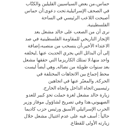
حماس،من بعض السياسيين القليلين والكتّاب
في الصحف الإسرائيلية.تحت دعوى:أن حماس
أصبحت اللاعب الرئيسي في الساحة
الفلسطينية.
نرى أن من الصعب على خالد مشعل بعد
الإنجاز التاريخي للمقاومة الفلسطينية في صد
الاعتداء الأخير،أن ينسحب من منصبه،إضافة
إلى أن البدائل التي يجري الحديث عنها ,ليخلفه
واحد منها،لا تمتلك الكاريزما التي حققها مشعل
بعد سنوات طويلة من نضاله, وهي أيضاً ليست
محط إجماع بين الاتجاهات المختلفة في
الحركة, والمعبّر عنها في اتجاهين
رئيسيين:اتجاه الداخل واتجاه الخارج.
زيارة خالد مشعل لغزة حملت تحدٍ كبير للعدو
الصهيوني،هذا وفي تصريح لشاؤول موفاز وزير
الحرب الإسرائيلي الأسبق ورئيس حزب كاديما
حالياً : أسف فيه على عدم اغتيال مشعل خلال
زيارته الأولى للقطاع.