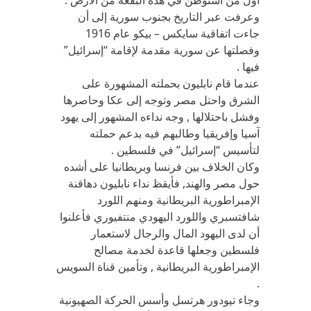
أول من استوطن في هذه البقعة من الأرض .
وعرفت عبر التاريخ بجنوب سورية إلى أن
جاءت اتفاقية سايكس – بيكو عام 1916
وفصلتها عن سورية مقدمة لإقامة “إسرائيل”
فيها .
عندما قام نابليون بحملته المشهورة على
الشرق واحتل مصر وتوجه إلى عكا وحاصرها
وفشل باحتلالها , وجه نداءه المشهور إلى يهود
آسيا وإفريقيا وطالبهم فيه بدعم حملته
لتأسيس “إسرائيل” في فلسطين .
وكان الخلاف بين فرنسا وبريطانيا على أشده
حول مصر والهند, فأيقظ نداء نابليون دهاقنة
الإمبراطورية البريطانية ومنهم اللورد
شافتسبري واللورد اليهودي منتفيوري فأعلنوا
أن لدى اليهود المال والرجال لاستعمار
فلسطين وجعلها قاعدة لخدمة مصالح
الإمبراطورية البريطانية , وتأمين قناة السويس
.
وجاء تيودور هرتسل وأسس الحركة الصهيونية