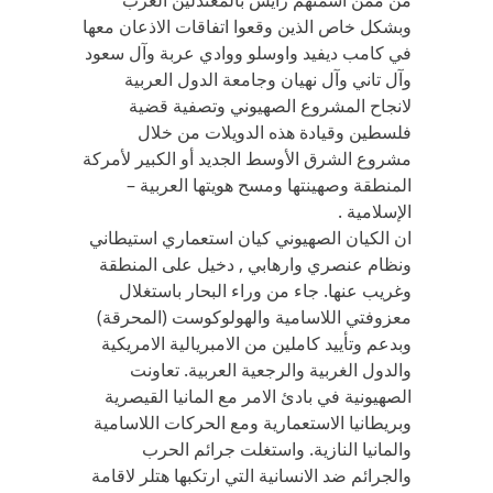
من ممن اسمتهم رايس بالمعتدلين العرب
وبشكل خاص الذين وقعوا اتفاقات الاذعان معها
في كامب ديفيد واوسلو ووادي عربة وآل سعود
وآل تاني وآل نهيان وجامعة الدول العربية
لانجاح المشروع الصهيوني وتصفية قضية
فلسطين وقيادة هذه الدويلات من خلال
مشروع الشرق الأوسط الجديد أو الكبير لأمركة
المنطقة وصهينتها ومسح هويتها العربية –
الإسلامية .
ان الكيان الصهيوني كيان استعماري استيطاني
ونظام عنصري وارهابي , دخيل على المنطقة
وغريب عنها. جاء من وراء البحار باستغلال
معزوفتي اللاسامية والهولوكوست (المحرقة)
وبدعم وتأييد كاملين من الامبريالية الامريكية
والدول الغربية والرجعية العربية. تعاونت
الصهيونية في بادئ الامر مع المانيا القيصرية
وبريطانيا الاستعمارية ومع الحركات اللاسامية
والمانيا النازية. واستغلت جرائم الحرب
والجرائم ضد الانسانية التي ارتكبها هتلر لاقامة