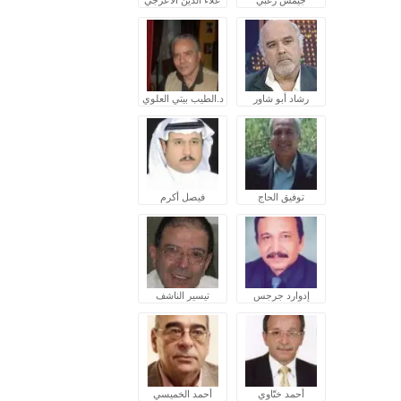
رشاد أبو شاور
د.الطيب بيتي العلوي
توفيق الحاج
فيصل أكرم
إدوارد جرجس
تيسير الناشف
أحمد ختّاوي
أحمد الخميسي