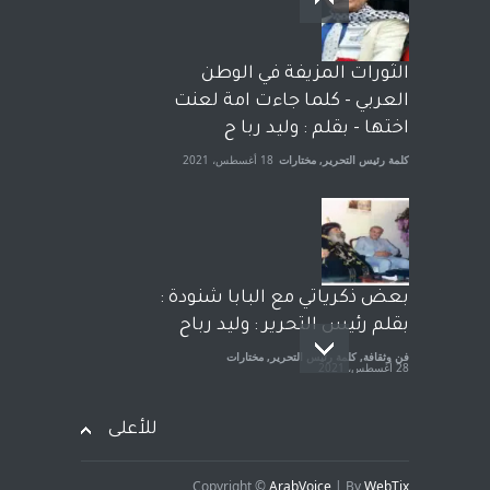
وترافع فيها بنفسه مرة اخرى..
الشيخ طارق يوسف يقهر
الحكومة الأمريكية ، فأعطوه
الثورات المزيفة في الوطن
الجنسية عن يد وهم صاغرون،
العربي - كلما جاءت امة لعنت
آراء حرة
,
مختارات
7 أبريل، 2023
اختها - بقلم : وليد ربا ح
كلمة رئيس التحرير
,
مختارات
18 أغسطس، 2021
بعض ذكرياتي مع البابا شنودة :
بقلم رئيس التحرير : وليد رباح
فن وثقافة
,
كلمة رئيس التحرير
,
مختارات
28 أغسطس، 2021
للأعلى
Copyright ©
ArabVoice
| By
WebTix