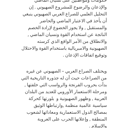
حكومات ومواطنين على نسيان الماضي
والإذعان والرضوخ للمشروع الصهيوني . إن
التحليل العلمي للصراع العربي الصهيوني ينبغي
أن يأخذ في الاعتبار الماضي والحاضر
والمستقبل , ولا يجوز الخضوع لإرادة الخصم
الناتجة عن استخدام القوة ونسيان الماضي ,
والانطلاق من الأمر الواقع الذي كرسته
الصهيونية والامبريالية باستخدام القوة والاحتلال
وتوقيع اتفاقات الإذعان .
ويختلف الصراع العربي – الصهيوني عن غيره
من الصراعات حيث أن له جذوره التاريخية التي
بدأت بحروب الفرنجة والرواسب التي خلفتها ,
ومرحلة الاستعمار الأوروبي للعديد من البلدان
العربية , وظهور الصهيونية و بلورتها كحركة
سياسية عالمية منظمة ,وارتباطها الوثيق
بمصالح الدول الاستعمارية ومعاداتها لشعوب
المنطقة , وإعلانها الحرب على العروبة
والإسلام .