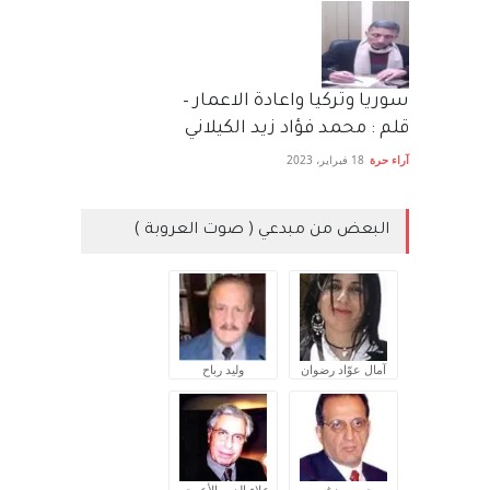
سوريا وتركيا واعادة الاعمار –
قلم : محمد فؤاد زيد الكيلاني
آراء حرة
18 فبراير، 2023
البعض من مبدعي ( صوت العروبة )
آمال عوّاد رضوان
وليد رباح
جيمس زغبي
علاء الدين الأعرجي