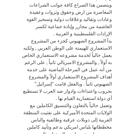
ويتضمن هذا الصراع كافة جوانب الصراعات
المعاصرة من ارض وحقوق وثروات وعقيدة
وعادات وتقاليد وعلاقات دولية وتسخير القوة
الغاشمة من مجازر وإبادة جماعية لكسر
الإرادات الفلسطينية و العربية .
بدأ المشروع الصهيوني كجزء من المشروع
الاستعماري للهيمنة على الوطن العربي , ولكنه
يعمل حالياً لخدمة مشروعه الاستعماري الخاص
به أولاً , والمشروع الامبريالي ثانياً , على الرغم
من أنه عمل في المرحلة الماضية على خدمة
أهداف المشروع الاستعماري أولاً والمشروع
الصهيوني ثانياً . وبالفعل قامت “إسرائيل”
بحروب واعتداءات وادوار ضد العرب لا تستطيع
أي دولة استعمارية القيام بها .
وتعمل حالياً بالتعاون والتنسيق الكاملين مع
الولايات المتحدة الأميركية على تفتيت المنطقة
العربية إلى دويلات عرقية وطائفية والباس
مخططاتها بلباس امريكي بدعم وتأييد كاملين