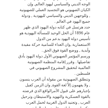
الوجه الديني والسياسي ليهود العالم, وإن
الكيان الصهيوني هو التجسيد العملي للصهيونية
, وللوجهين الديني والسياسي لليهودية , ودولة
جميع اليهود في العالم .
حدد هرتسل في كتابه دولة اليهود الذي ظهر
عام 1896 أن الحل الوحيد للمسألة اليهودية هو
تأسيس دولة اليهود بدعم من الدول
الاستعمارية ,وان العداء للسامية حركة مفيدة
وأبدية , ووضع القوة فوق الحق .
ورسم المؤتمر الصهيوني الأول دولة اليهود بأدق
تفاصيلها . وقرر إقامة المنظمة الصهيونية
العالمية لتحقيق المشروع الصهيوني في
فلسطين .
وتنطلق الصهيونية من مقولة أن العرب ينسون
, ولا يفهمون إلاّ لغة القوة, وان الزمن كفيل
بإجبارهم على قبول الأمرالواقع الذي فرضته
بالقوة العسكرية والتهويد والاستيطان وترحيل
العرب , وتجنيد الدول الغربية لحمل العرب