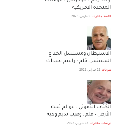
:وليد رباح – نيوجرسي – الولايات
المتحدة الامريكية
القصة
,
مختارات
2 مارس، 2023
الاستيطان ومسلسل الخداع
المستمر – قلم : راسم عبيدات
منوعات
23 فبراير، 2023
الكتاب الصَّوتي – عوالم تحت
الأرض – قلم : وهيب نديم وهبه
دراسات
,
مختارات
23 فبراير، 2023