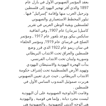
بعقد المؤتمر الصهيوني الأول في بازل عام
1897 والذي أقر تهجير اليهود إلى فلسطين
وترحيل العرب منها وإقامة “إسرائيل” فيها .
تبلور المخطط الاستعماري والصهيوني
لفلسطين وبقية الوطن العربي في تقرير
كامبل( نبرمان) عام 1907, وفي اتفاقية
سايكس بيكو, ووعد بلفور عام 1917 , ومؤتمر
الصلح في فرساي عام 1919, ومؤتمر الحلفاء
في سان ريمو عام 1922 الذي قرر وضع
فلسطين والعراق تحت الانتداب البريطاني
وسورية ولبنان تحت الانتداب الفرنسي.
بدأت الهجرة اليهودية والاستيطان اليهودي
وتهويد الأرض الفلسطينية تحت إشراف حكومة
الانتداب البريطاني , حيث جرى تعيين الصهيوني
هربرت صموئيل المندوب السامي الأول في
فلسطين .
وقامت الأيدلوجية الصهيونية على أن اليهودية
ليست مجرد ديانة , وإنما هي قومية , واليهودية
هي الوجه الديني للصهيونية , والصهيونية هي