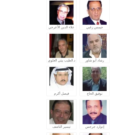
جيمس زغبي
علاء الدين الأعرجي
رشاد أبو شاور
د.الطيب بيتي العلوي
توفيق الحاج
فيصل أكرم
إدوارد جرجس
تيسير الناشف