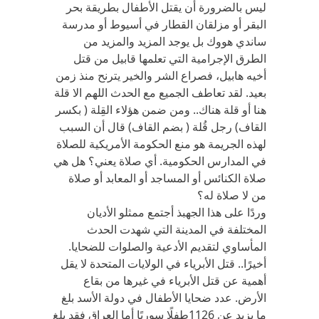
ليس بالضرورة أن يقتل الأطفال بطريقة بحر
البقر أو مزلقان القطار في أسيوط أو مدرسة
ساندي هووك بل يوجد المزيد والمزيد من
الطرق الإجرامية التي تعلمها قابيل من قتل
أخيه هابيل، فصراع الشر والخير يترنح منذ زمن
بعيد. لقد تعاطف الجميع مع الحدث اللهم الا قلة
هنا أو قلة هناك.. ومن ضمن هؤلاء القِلة ( بكسر
القاف) رجل قُلة ( بضم القاف) قال أن السبب
لهذه الجريمة هو منع الحكومة الأمريكية للصلاة
في المدارس الحكومية. أي صلاة يعني؟ هل هي
صلاة الكنائس أو المساجد أو المعابد أو صلاة
من لا صلاة له؟
وردًا على هذا الجهبذ أجتمع ممثلو الأديان
المختلفة في المدينة التي شهدت الحدث
المأساوي لتقديم الأدعية والصلوات للضحايا.
أخيرًا.. قتل الأبرياء في الولايات المتحدة لا يقل
أهمية عن قتل الأبرياء في غيرها من بقاع
الأرض. عدد ضحايا الأطفال في دولة الأسد بلغ
ما يزيد عن 1126طفلًا سوريًا أما العراق فقد بلغ