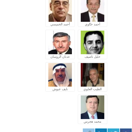
أحمد ختّاوي
أحمد الخميسي
خليل ناصيف
عدنان الروسان
الطيب العلوي
نايف عبوش
محمد هجرس