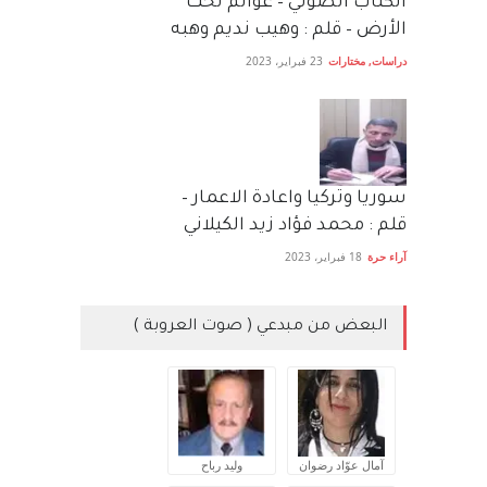
الكتاب الصَّوتي – عوالم تحت
الأرض – قلم : وهيب نديم وهبه
دراسات
,
مختارات
23 فبراير، 2023
سوريا وتركيا واعادة الاعمار –
قلم : محمد فؤاد زيد الكيلاني
آراء حرة
18 فبراير، 2023
البعض من مبدعي ( صوت العروبة )
آمال عوّاد رضوان
وليد رباح