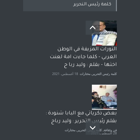
كلمة رئيس التحرير
بعد معارك قضائية طاحنة كتب
وترافع فيها بنفسه مرة اخرى..
الشيخ طارق يوسف يقهر
الحكومة الأمريكية ، فأعطوه
الثورات المزيفة في الوطن
الجنسية عن يد وهم صاغرون،
العربي - كلما جاءت امة لعنت
آراء حرة
,
مختارات
7 أبريل، 2023
اختها - بقلم : وليد ربا ح
كلمة رئيس التحرير
,
مختارات
18 أغسطس، 2021
بعض ذكرياتي مع البابا شنودة :
بقلم رئيس التحرير : وليد رباح
فن وثقافة
,
كلمة رئيس التحرير
,
مختارات
28 أغسطس، 2021