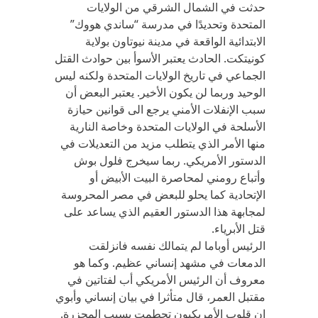
حدثت في الشمال الشرقي من الولايات
المتحدة وتحديدًا في مدرسة “ساندي هووك”
الابتدائية الواقعة في مدينة نيوتاون بولاية
كونيتكت. الحادث يعتبر الأسوأ بين حوادث القتل
الجماعي في تاريخ الولايات المتحدة ولكنه ليس
الوحيد وربما لن يكون الأخير. يعتبر البعض أن
سبب الإنفلات الأمني يرجع الى قوانين حيازة
الأسلحة في الولايات المتحدة وخاصة النارية
منها الأمر الذي يتطلب مزيد من التعديلات في
الدستور الأمريكي. ربما سيخرج فلول بوش
وأتباع رومني لمحاصرة البيت الأبيض أو
الإتحادية كما يحلو للبعض في مصر المحروسة
لمجابهة هذا الدستور العقيم الذي يساعد على
قتل الأبرياء.
الرئيس أوباما لم يتمالك نفسه فانزلقت
الدمعات في مشهد إنساني عظيم. وكما هو
معروف أن الرئيس الأمريكي أب لفتاتين في
مقتبل العمر، قال متأثرا في بيان إنساني وأبوي
إن قلوب الأمريكيون تحطمت بسبب المجزرة.