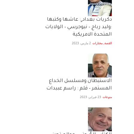
دكريات بغداد ٍ: عاشها وكتبها
:وليد رباح – نيوجرسي – الولايات
المتحدة الامريكية
القصة
,
مختارات
2 مارس، 2023
الاستيطان ومسلسل الخداع
المستمر – قلم : راسم عبيدات
منوعات
23 فبراير، 2023