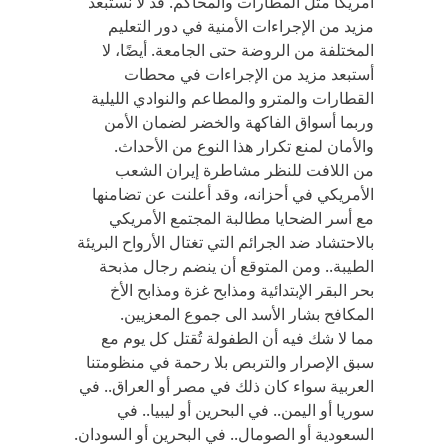
أمريكا مثل المطارات والمحاكم. قد لا نستبعد
مزيد من الإجراءات الأمنية في دور التعليم
المختلفة من الروضة حتى الجامعة. أيضًا، لا
أستبعد مزيد من الإجراءات في محطات
القطارات والمترو والمطاعم والنوادي الليلية
وربما أسواق الفاكهة والخضر لضمان الأمن
والأمان لمنع تكرار هذا النوع من الأحداث.
من اللافت للنظر مشاطرة إيران الشعب
الأمريكي في أحزانه، وقد أعلنت عن تضامنها
مع أسر الضحايا مطالبة المجتمع الأمريكي
بالاحتشاد ضد الجرائم التي تغتال الأرواح البريئة
الطيبة.. ومن المتوقع أن ينضم رجال مذبحة
بحر البقر الإبتدائية ومذابح غزة ومذابح الأخ
المكافح بشار الأسد الى جموع المعزيين.
مما لا شك فيه أن الطفولة تُقتل كل يوم مع
سبق الإصرار والتربص بلا رحمة في منظومتنا
العربية سواء كان ذلك في مصر أو العراق.. في
سوريا أو اليمن.. في البحرين أو ليبيا.. في
السعودية أو الصومال.. في البحرين أو السودان.