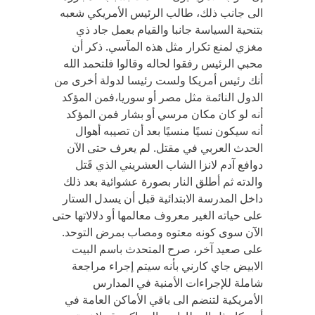
الى جانب ذلك، طالب الرئيس الأمريكي شعبه
بتنحية السياسة جانبا والقيام بعمل جاد ذي
مغزي لمنع تكرار مثل هذه المآسي. ذكر أن
محبي الرئيس رفقوا لحاله وقالوا فلتحمد الله
أنك رئيس أمريكا ولست رئيسا لدولة أخرى من
الدول النائمة مثل مصر أو سوريا،فمن المؤكد
أنه لو كان مكان مرسي أو بشار فمن المؤكد
أنه سيكون نسيًا منسيًا بعد أن تصيبه أهوال
الحدث العربي في مقتل. لم يعرف حتى الآن
دوافع آدم لانزا الشاب العشريني الذي قَتل
والدته ثم أطلق النار بصورة عشوائية بعد ذلك
داخل المدرسة الابتدائية قبل أن يسدل الستار
على حياته الغير معروف معالمها أو دلالاتها حتى
الآن سوى كونه معتوه ومصاب بمرض التوحد.
على صعيد آخر، صرح المتحدث باسم البيت
الابيض جاي كارني بأنه سيتم إجراء مراجعة
شاملة للإجراءات الأمنية في المدارس
الأمريكية لتنضم الى باقي الأماكن العامة في