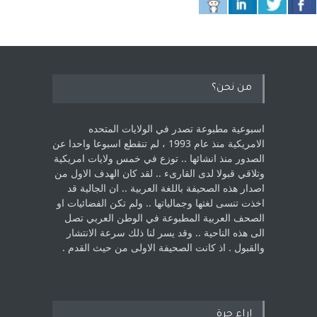
من نحن؟
اسبوعية مطبوعة تصدر في الولايات المتحده
الامريكية منذ عام 1993 ، لم ‏تنقطع اسبوعا واحدا عن
الصدور منذ انشائها .. توزع في خمس ولايات امريكية
‏وتلاقي قبولا لدى القارىء ..‏ لقد كان الهدف الاول من
اصدار هذه الصحيفة باللغة العربية .. ان الجالية قد
اخذت ‏تنسى لغتها وجمالياتها .. ولم تكن الفضائيات او
الصحف العربية المطبوعة في الوطن ‏العربي تصل
الى هذه الناحية .. وقد يسر لنا ذلك سرعة الانتشار
والقبول . اذ كانت ‏الصحيفة الاولى من حيث القدم . ‏
اراء حرة