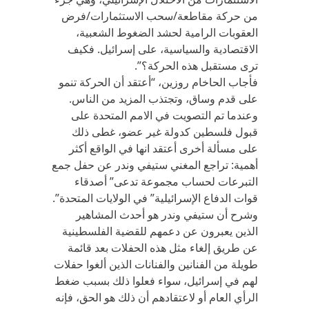
من حركة‪ ‬مقاطعة/سحب الاستثمارات/فرض
العقوبات الرامية لحشد الضغوط الشعبية،
الاقتصادية والسياسية، على إسرائيل. فكيف
ترى مستقبل هذه الحركة؟”.
فأجاب الحاخام روزين، “أعتقد أن الحركة تنمو
على قدم وساق، وتجتذب المزيد من الناس.
وعندما تم التصويت في الامم المتحدة على
قبول فلسطين كدولة غير عضو، غطى ذلك
على مسألة أخرى أعتقد انها في الواقع أكثر
أهمية: تراجع المغني ستيفي وندر عن حفل جمع
التبرعات لحساب مجموعة تدعى” أصدقاء
قوات الدفاع الإسرائيلية” في الولايات المتحدة”‪.‬
وشرح أن ستيفي وندر هو أحدث المشاهير
الذين يعبرون عن دعمهم للقضية الفلسطينية
عن طريق إلغاء مثل هذه الحفلات بعد قائمة
طويلة من الفنانين والفنانات الذين ألغوا حفلات
لهم في إسرائيل، سواء فعلوا ذلك بسبب ضغط
الرأي العام أو لاعتقادهم أن ذلك هو الحق، فإنه