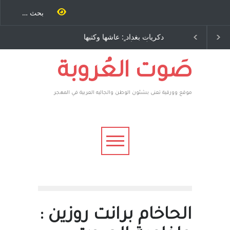
 طاحنة كتب
دكريات بغداد ٍ: عاشها وكتبها
الاستيطان ومسلسل الخد
 مرة اخرى..
:وليد رباح – نيوجرسي –
المستمر - قلم : راسم عبي
يوسف يقهر
الولايات المتحدة الامريكية
ة ، فأعطوه
هم صاغرون،
صَوت العُروبة
موقع وورقية تعنى بشئون الوطن والجاليه العربية في المهجر
الحاخام برانت روزين :