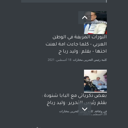
بعد معارك قضائية طاحنة كتب
وترافع فيها بنفسه مرة اخرى..
الشيخ طارق يوسف يقهر
الحكومة الأمريكية ، فأعطوه
الثورات المزيفة في الوطن
الجنسية عن يد وهم صاغرون،
العربي - كلما جاءت امة لعنت
آراء حرة
,
مختارات
7 أبريل، 2023
اختها - بقلم : وليد ربا ح
كلمة رئيس التحرير
,
مختارات
18 أغسطس، 2021
بعض ذكرياتي مع البابا شنودة :
بقلم رئيس التحرير : وليد رباح
فن وثقافة
,
كلمة رئيس التحرير
,
مختارات
28 أغسطس، 2021