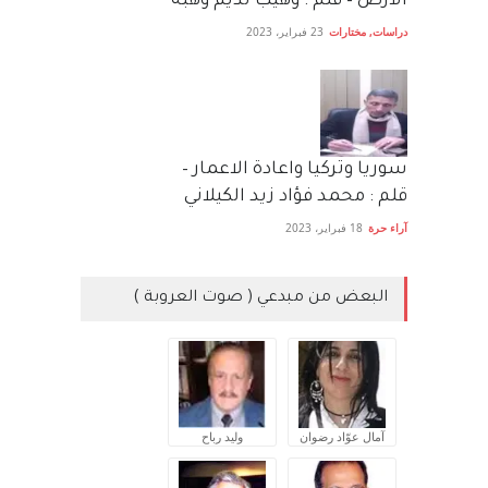
الأرض – قلم : وهيب نديم وهبه
دراسات
,
مختارات
23 فبراير، 2023
سوريا وتركيا واعادة الاعمار –
قلم : محمد فؤاد زيد الكيلاني
آراء حرة
18 فبراير، 2023
البعض من مبدعي ( صوت العروبة )
آمال عوّاد رضوان
وليد رباح