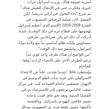
أسرية عميقة هناك، وزرت اسرائيل مرات
كثيرة، وفكرت حتى في الإنتقال للعيش هناك”‪.‬
ثم شرح “جاء التحول في آرائي تدريجيا، لكن
الفيصل كان عملية الرصاص المصبوب في
الفترة 2008-2009 (الإسم الذي أعطته إسرائيل
لهجومها على قطاع غزة في ذلك الوقت). عندئذ
أدركت أن ذلك لم يكن صراعا بين طرفين
متساويين ولكنه ظلم أساسي بدأ مع ولادة دولة
إسرائيل.. واستمر منذ ذلك الوقت”.
“من الواضح أن هناك طرف واحد قوي جداً
يرغم الطرف الأخر على الانحناء لإرادته”‪، وفقا
للحاخام‬
وإستطرد قائلا “عندما تحدثت علناً عن الاعتداء
الاسرائيلي على غزة، بدأت قطع الدومينو في
الإنهيار. فبصفتي حاخام الجماعة كنت في مركز
صعب فالناس يرجعون إلى للاسترشاد بي في
القضايا الدينية. وبعد نحو عام، قمت بإعادة
تقييم علاقتي كيهودي بإسرائيل، وبالقضية
بأكملها، وليس فقط غزة، بل الصهيونية بشكل