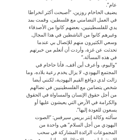
عام”.
يضيف الحاخام روزين، “أصبحت أكثر انخراطا
في العمل التضامني مع فلسطين، وقمت بمد
يدي للفلسطينيين، بعضهم كانوا من الأصدقاء
وغيرهم كانوا من الناشطين في هذا المجال.
وسعي الكثيرون منهم للإتصال بي عندما
تحدثت عن غزة، وأردت أن أتعلم من خبرتهم
في هذه المسألة‪”.‬
“واليوم، وأعرف أين أقف، فأنا حاخام في
المجتمع اليهودي، لا يزال يخدم رعية بلاده، وما
زالت لدي دوافع القيم اليهودية، لكنني أيضا
شخص يتضامن مع الفلسطينيين في نضالهم
من أجل حقوق الإنسان والمساواة في الحقوق
والكرامة في الأرض التي يعيشون عليها أو
يسعون للعودة إليها”‪.‬
سألته وكالة إنتر بريس سيرفس: “الصوت
اليهودي من أجل السلام” هي واحدة من
المجموعات الرائدة المشاركة في سحب
الاستثمارات من الاحتلال الإسرائيلي، وهي جزء