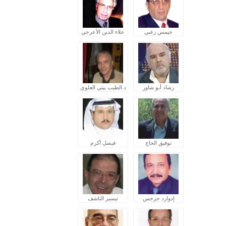
جيمس زغبي
علاء الدين الأعرجي
رشاد أبو شاور
د.الطيب بيتي العلوي
توفيق الحاج
فيصل أكرم
إدوارد جرجس
تيسير الناشف