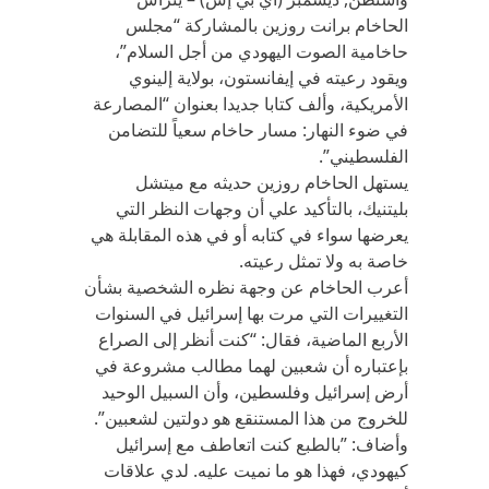
الحاخام برانت روزين بالمشاركة “مجلس
حاخامية الصوت اليهودي من أجل السلام”،
ويقود رعيته في إيفانستون، بولاية إلينوي
الأمريكية، وألف كتابا جديدا بعنوان “المصارعة
في ضوء النهار: مسار حاخام سعياً للتضامن
الفلسطيني”‪.‬
‬بليتنيك، بالتأكيد علي أن وجهات النظر التي
يعرضها سواء في كتابه أو في هذه المقابلة هي
خاصة به ولا تمثل رعيته.
أعرب الحاخام عن وجهة نظره الشخصية بشأن
التغييرات التي مرت بها إسرائيل في السنوات
الأربع الماضية، فقال: “كنت أنظر إلى الصراع
بإعتباره أن شعبين لهما مطالب مشروعة في
أرض إسرائيل وفلسطين، وأن السبيل الوحيد
للخروج من هذا المستنقع هو دولتين لشعبين”.
وأضاف: ”بالطبع كنت اتعاطف مع إسرائيل
كيهودي، فهذا هو ما نميت عليه. لدي علاقات