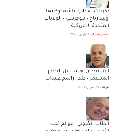
دكريات بغداد ٍ: عاشها وكتبها
:وليد رباح – نيوجرسي – الولايات
المتحدة الامريكية
القصة
,
مختارات
2 مارس، 2023
الاستيطان ومسلسل الخداع
المستمر – قلم : راسم عبيدات
منوعات
23 فبراير، 2023
الكتاب الصَّوتي – عوالم تحت