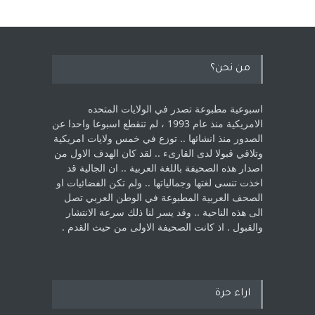
من نحن؟
اسبوعية مطبوعة تصدر في الولايات المتحده
الامريكية منذ عام 1993 ، لم ‏تنقطع اسبوعا واحدا عن
الصدور منذ انشائها .. توزع في خمس ولايات امريكية
‏وتلاقي قبولا لدى القارىء ..‏ لقد كان الهدف الاول من
اصدار هذه الصحيفة باللغة العربية .. ان الجالية قد
اخذت ‏تنسى لغتها وجمالياتها .. ولم تكن الفضائيات او
الصحف العربية المطبوعة في الوطن ‏العربي تصل
الى هذه الناحية .. وقد يسر لنا ذلك سرعة الانتشار
والقبول . اذ كانت ‏الصحيفة الاولى من حيث القدم . ‏
اراء حرة