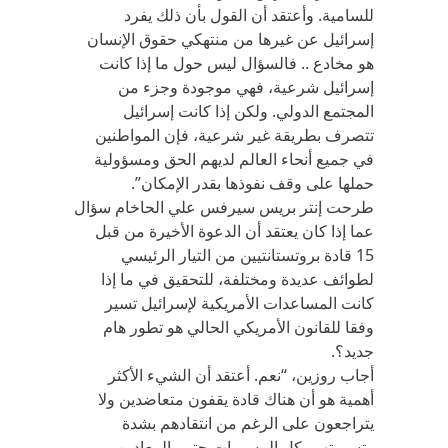
للسامية. وأعتقد أن القول بأن ذلك يفرد
إسرائيل عن غيرها من منتهكي حقوق الإنسان
هو مخادع .. فالسؤال ليس حول ما إذا كانت
إسرائيل شرعية، فهي موجودة وجزء من
المجتمع الدولي. ولكن إذا كانت إسرائيل
تتصرف بطريقة غير شرعية، فإن المواطنين
في جميع أنحاء العالم لديهم الحق ومسؤولية
حملها على وقف نفوذها بقدر الإمكان”‪.‬
طرحت إنتر بريس سيرفس علي الحاخام سؤال
عما إذا كان يعتقد أن الدعوة الأخيرة من قبل
15 قادة بروتستانتيين من التيار الرئيسي
لطوائف عديدة ومختلفة، للتحقيق في ما إذا
كانت المساعدات الأمريكية لإسرائيل تسير
وفقا للقانون الأمريكي الحالي هو تطور هام
جديد؟.
أجاب روزين، “نعم. أعتقد أن الشيء الأكثر
أهمية هو أن هناك قادة يقفون متعاضدين ولا
يتراجعون على الرغم من انتقادهم بشدة
وتسميتهم بكل المسميات حتى بالمعادين