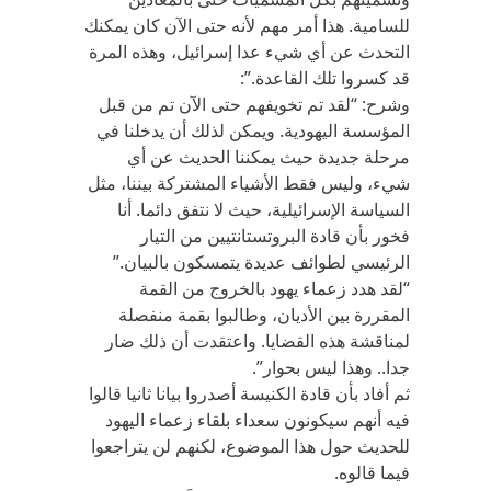
للسامية. هذا أمر مهم لأنه حتى الآن كان يمكنك
التحدث عن أي شيء عدا إسرائيل، وهذه المرة
قد كسروا تلك القاعدة‪:”.‬
وشرح: “لقد تم تخويفهم حتى الآن تم من قبل
المؤسسة اليهودية. ويمكن لذلك أن يدخلنا في
مرحلة جديدة حيث يمكننا الحديث عن أي
شيء، وليس فقط الأشياء المشتركة بيننا، مثل
السياسة الإسرائيلية، حيث لا نتفق دائما. أنا
فخور بأن قادة البروتستانتيين من التيار
الرئيسي لطوائف عديدة يتمسكون بالبيان‪”.‬
“لقد هدد زعماء يهود بالخروج من القمة
المقررة بين الأديان، وطالبوا بقمة منفصلة
لمناقشة هذه القضايا. واعتقدت أن ذلك ضار
جدا.. وهذا ليس بحوار‪.”‬
ثم أفاد بأن قادة الكنيسة أصدروا بيانا ثانيا قالوا
فيه أنهم سيكونون سعداء بلقاء زعماء اليهود
للحديث حول هذا الموضوع، لكنهم لن يتراجعوا
فيما قالوه.‬