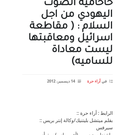
حاخامية الصوت
اليهودي من اجل
السلام : ( مقاطعة
اسرائيل ومعاقبتها
ليست معاداة
للساميه)
في
آراء حرة
14 ديسمبر، 2012
الرابط : أراء حرة ::
‪ :: بقلم ميتشل‪ ‬بليتنيك/وكالة إنتر بريس
سيرفس
واشنطن, ديسمبر (آي بي إس) – يترأس