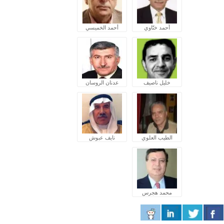
أحمد ختّاوي
أحمد الخميسي
خليل ناصيف
عدنان الروسان
الطيب العلوي
نايف عبوش
محمد هجرس