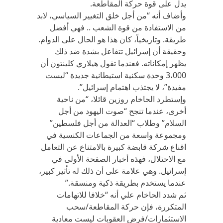
يدل على قوة حركة المقاطعة‪.‬
وأضاف أنه “من أجل خلق التغيير السياسي، لابد
من الاستفادة من قوة الشعب .. فهي أفضل
طريقة. وتاريخياً، كان هذا هو الحال على الدوام.
وحقيقة أن إسرائيل تتفاعل بشدة ضد ذلك
يظهر إمكاناته. فعندما تقول هيلاري كلينتون أن
3،000 وحدة سكنية استيطانية جديدة “ليست
مفيدة”، لا يجتذب اهتمام إسرائيل”‪.‬
وإستطرد الحاخام روزين قائلا، “من ناحية
أخرى، عندما تنجح “صوت اليهود من أجل
السلام” وطلاب “العدالة من أجل فلسطين”
ومجموعة واسعة من الجماعات الكنسية في
اقناع شركة قابضة كبيرة بالامتناع عن التعامل
مع الاحتلال، فهذه أخبار الصفحة الأولى في
إسرائيل. وهي علامة على أن ذلك له تأثير كبير،
عندما يستخدم بطريقة ذكية ومنسقة‪”.‬
ثم شدد الحاخام علي أنه “خلافا للاتهامات
المتكررة، فإن حركة‪ ‬المقاطعة/سحب
الاستثمارات/فرض العقوبات‪ ‬ليست معادية