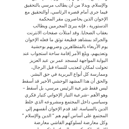
والإسلام. وبدلا من أن يطالب مرسي بالتحقيق
فيما جرى أمام قصره الرئاسي، أوالتحقيق مع
الإخوان الذين يحاصرون مقر المحكمة
الدستورية ، فإنه يبرئ المجرمين ويطالب
بعقاب الضحايا. وقد امتلأت صفحات الانترنت
والجرائد بمشاهد فظيعة توثق ما فعله الإخوان
يوم الأربعاء بالمتظاهرين وضربهم بوحشية
وتعذيبهم، وبلغ الأمر إقامة ساحة استجواب عند
البوابة المواجهة لمسجد عمر بن عبد العزيز
تحولت لمكان لتعذيب للنساء قبل الرجال،
وممارسة كل أنواع البربرية في حق البشر.
والحق أن هذا المشهد الوحشي الأخير قد أسقط
ليس فقط شرعية الرئيس مرسي، بل أسقط –
وهو الأهم –شرعية التيار الإخواني كتيار فكري
وسياسي داخل المجتمع ومشروعه الذي خلط
الدين بالسياسة. لقد قدم الإخوان أنفسهم إلي
المجتمع على أساس أنهم هم ” الدين والإسلام ”
وكل معارضة لسلوكهم الفاشي معارضة