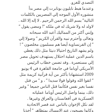
التصدي للغزو.
وعندما هبط نابليون بونابرت إلي مصر بدأ
منشوره الأول الموجه إلي المصريين بالكلمات
التالية” بسم الله الرحمن الرحيم . لا إله إلا الله .
لاولد له ولا شريك له في ملكه “! ومضى يقول ”
وإنني أكثر من المماليك أعبد الله سبحانه
وتعالى وأحترم نبيه والقرآن الكريم ” وصولا إلي
” إن الفرنساوية أيضا هم مسلمون مخلصون ” !
ولم يشهد التاريخ احتيالا دنيئا مثل ذلك يغطي
باسم الدين عملية احتلال يستهدف تحويل مصر
إلي مستعمرة . وقد تضمن خطاب الرئيس
الأمريكي أوباما في جامعة القاهرة في 4 يونيو
2009 استشهادا بأكثر من آية قرآنية كريمة مثل
” اتقوا الله وقولوا قولا سديدا ” ، و ” من قتل
نفسا بغير نفس فكأنما قتل الناس جميعا ” وغير
ذلك، بينما واصل الرئيس أوباما عملياته
العسكرية في أفغانستان والعراق وغيرها .
لقد نكل الإخوان بالناس عند قصر الاتحادية
وكانوا يصيحون عند الإمساك بمتظاهر ” أخذنا