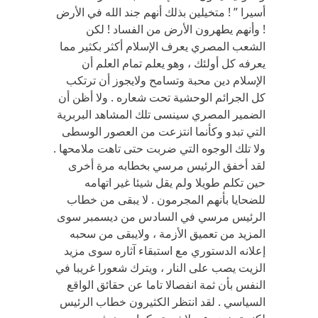
أسيرا ” ! متخيلين بذلك أنهم جند الله في الأرض
! وأنهم يطهرون الأرض من الفساد ! لكن
الشعب المصري يعرف الإسلام أكثر بكثير مما
يعرفه كل أولئك ، وهو يعلم تمام العلم أن
الإسلام دين محبة وتسامح ولايجوز أن ترتكب
كل الجرائم الوحشية تحت شعاره . ولا أظن أن
الضمير المصري سينسى تلك المشاهد البربرية
التي تبدو وكأنما انتزعت من العصور الوسطى
ولا تلك الوجوه التي ضربت حتى تاهت ملامحها .
لقد أخفق الرئيس مرسي بخطابه مرة أخرى
حين تكلم طويلا ولم يقل شيئا غير اتهامه
للضحايا بأنهم المجرمون . لا يبقى من خطاب
الرئيس مرسي في السادس من ديسمبر سوى
المزيد من تعميق الأزمة ، ولايبقى من سحبه
إعلانه الدستوري مع استبقاء آثاره سوى مزيد
الزيت يصب على النار ، ويترك شعورا غريبا في
النفس بأن ثمة انفصالا تاما عن حقائق الواقع
السياسي . لقد انتظر الكثيرون خطاب الرئيس