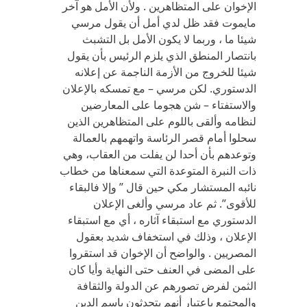
الإخوان على المتظاهرين . ولأن الأمل هو آخر
مايموت فقد ظل لدي أمل أن يقول مرسي
شيئا ما ، وربما لا يكون الأمل بل التشبث
بانتصار المنطق الذي يلزم الرئيس بأن يقول
شيئا للخروج من الأزمة الناجمة عن إعلانه
الدستوري. لكن مرسي – مع تمسكه بالإعلان
والاستفتاء – شن هجوما على المعارضين
لنظامه وألقى باللوم على المتظاهرين الذين
سحلوا أمام قصر الرئاسة واتهمهم بالعمالة
وتوعدهم بأن أحدا لن يفلت من العقاب، وهي
ذات النبرة المتوعدة التي سمعناها من خطاب
نائبه المستشار مكي حين قال ” وإلا فالبقاء
للأقوى”. ثم عاد مرسي وألغى الإعلان
الدستوري مع استبقاء آثاره ، أي مع استبقاء
الإعلان ، وذلك في استخفاف شديد بعقول
المصريين . والواضح أن الإخوان قد استقروا
على المضى في العنف حتى النهاية وأيا كان
الثمن لفرض تصورهم عن الدولة والثقافة
والمجتمع باعتبار أنهم يتحدثون باسم الدين