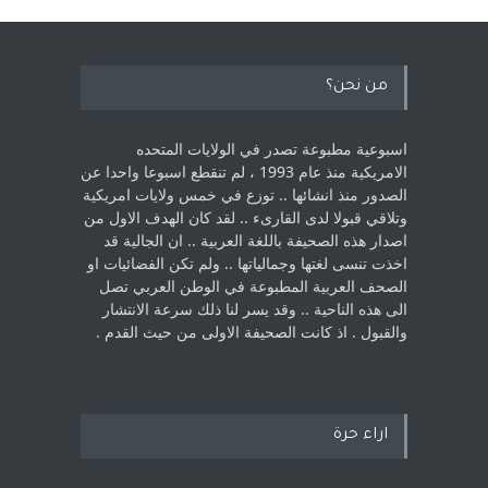
من نحن؟
اسبوعية مطبوعة تصدر في الولايات المتحده
الامريكية منذ عام 1993 ، لم ‏تنقطع اسبوعا واحدا عن
الصدور منذ انشائها .. توزع في خمس ولايات امريكية
‏وتلاقي قبولا لدى القارىء ..‏ لقد كان الهدف الاول من
اصدار هذه الصحيفة باللغة العربية .. ان الجالية قد
اخذت ‏تنسى لغتها وجمالياتها .. ولم تكن الفضائيات او
الصحف العربية المطبوعة في الوطن ‏العربي تصل
الى هذه الناحية .. وقد يسر لنا ذلك سرعة الانتشار
والقبول . اذ كانت ‏الصحيفة الاولى من حيث القدم . ‏
اراء حرة