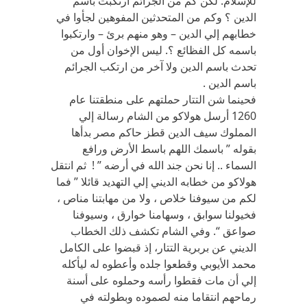
للإسلام. لكن كم من الجرائم ارتكبت باسم
الدين ؟ وكم من المتحدثين المفوهين لجأوا في
خطابهم إلي الدين – وهو منهم برئ – وارتكبوا
باسمه كل الفظائع ؟. ليس الإخوان أول من
تحدث باسم الدين ولا آخر من ارتكب الجرائم
باسم الدين .
فحينما شن التتار حملتهم على منطقتنا عام
1260 أرسل هولاكو من الشام رسالة إلي
المملوك سيف الدين قطز حاكم مصر بدأها
بقوله ” باسمك اللهم باسط الأرض ورافع
السماء .. إنا نحن جند الله في أرضه ” ! ثم انتقل
هولاكو من خطابه الديني إلي التهديد قائلا ” فما
لكم من سيوفنا خلاص ، ولا من مهابتنا مناص ،
فخيولنا سوابق ، وسهامنا خوارق ، وسيوفنا
صواعق “. وفي الشام تكشف ذلك الخطاب
الديني عن بربرية التتار، إذ قبضوا على الكامل
محمد الأيوبي وقطعوا جلده وأعطوه له ليأكله
إلي أن مات فقطوا رأسه وحملوه على أسنة
رماحهم انتقاما منه لصموده وبطولته في