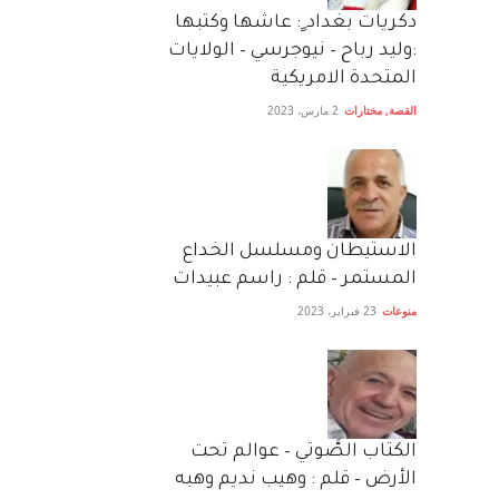
دكريات بغداد ٍ: عاشها وكتبها
:وليد رباح – نيوجرسي – الولايات
المتحدة الامريكية
القصة
,
مختارات
2 مارس، 2023
الاستيطان ومسلسل الخداع
المستمر – قلم : راسم عبيدات
منوعات
23 فبراير، 2023
الكتاب الصَّوتي – عوالم تحت
الأرض – قلم : وهيب نديم وهبه