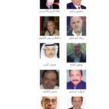
جيمس زغبي
علاء الدين الأعرجي
رشاد أبو شاور
د.الطيب بيتي العلوي
توفيق الحاج
فيصل أكرم
إدوارد جرجس
تيسير الناشف