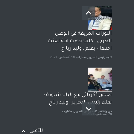
بعد معارك قضائية طاحنة كتب
وترافع فيها بنفسه مرة اخرى..
الشيخ طارق يوسف يقهر
الحكومة الأمريكية ، فأعطوه
الثورات المزيفة في الوطن
الجنسية عن يد وهم صاغرون،
العربي - كلما جاءت امة لعنت
آراء حرة
,
مختارات
7 أبريل، 2023
اختها - بقلم : وليد ربا ح
كلمة رئيس التحرير
,
مختارات
18 أغسطس، 2021
بعض ذكرياتي مع البابا شنودة :
بقلم رئيس التحرير : وليد رباح
فن وثقافة
,
كلمة رئيس التحرير
,
مختارات
28 أغسطس، 2021
للأعلى