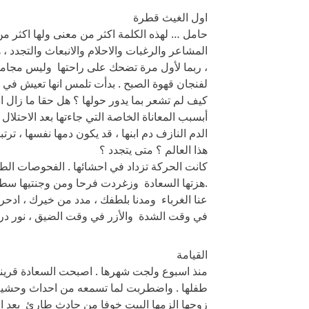
اول الغيث قطرة
حامل … لهذه الكلمة اكثر من معنى ولها اكثر م
المشاعر والرغبات والاحلام والانبعاث والتجدد ، 
، ربما لأول مرة تضحك على راحتها وليس مجاملة 
لفنجان قهوة الصبح . بدأت تلمس انها تعيش في ع
كيف لم تشعر بما يدور حولها ؟ هل حقا ما زال الاح
أبسبب المعاناة الخاصة التي جاءتها بعد الاحتلا
الدم النازف دم ابنها ، قد يكون دمها نفسها ، ترت
هذا العالم ؟ متى يتجدد ؟
كانت الحركة تزداد في احشائها . الفحوصات الط
.هزتها السعادة وزغردت فرحا ومن وجنتيها سطع
عنا الغرباء ومدنا بلطفك ، مدد من خيرك ، ادحر ال
في وقت الشدة والأزر في وقت الضيق ، نور در
القيامة
منذ اسبوع ولجت شهرها . اصبحت السعادة قرينة 
طفلها . واضطربت لما تسمعه من احداث وحشية .
زوجها الزمها البيت خوفا من حادث طارئ بعد ان