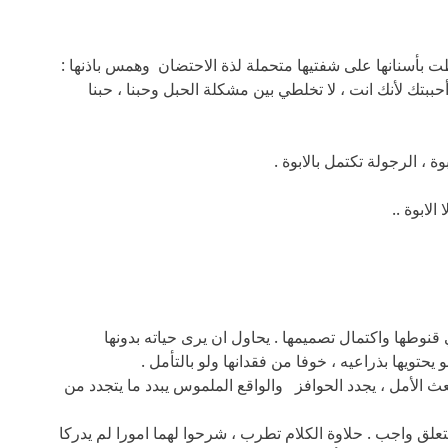
 بأسنانها على شفتيها متحملة لذة الاحتضان وهمس باذنها :
أحببتك لأنك انت ، لا تخلطي بين مشكلة الحبل وحبنا ، حبنا
، الرجولة تكتمل بالابوة .
لابوة ..
مي قنوطها واكتمال تصميمها . يحاول ان يرى حياته بدونها
حتويها بذراعيه ، خوفا من فقدانها ولو بالتأمل .
ث الأمل ، يجدد الحوافز والواقع الملموس يبدد ما يتجدد من
علق واجب . حلاوة الكلام تطرب ، شرحوا لهما امورا لم يدركا