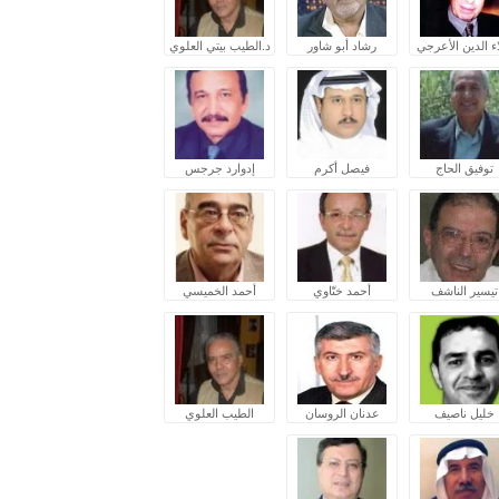
ء الدين الأعرجي
رشاد أبو شاور
د.الطيب بيتي العلوي
توفيق الحاج
فيصل أكرم
إدوارد جرجس
تيسير الناشف
أحمد ختّاوي
أحمد الخميسي
خليل ناصيف
عدنان الروسان
الطيب العلوي