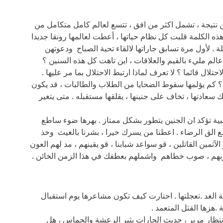
ن نتيجة ، تشمل اكثر من افق ، تتسع لعالم كامل متكامل من
هذه الكلمة قلبت كل نظام حياتها ، أعطت لعالمها رونقا جديدا
. لأول مرة تسابق جاراتها لالقاء تحية الصباح ودعوتهن
الم مليء بالقيم والعلاقات ، اين تاهت كل هذه السنين ؟
تلال قائما ؟ لا تعرف لماذا ارتبط الاحتلال بما مر عليها .
ل ؟ كم يؤلمها سقوط الضحايا من الطلاب والطالبات ، قد يكون
بك سعادتها ، تخاف على جنينها ، يقلقها مستقبله . متى يتغير
بية تؤكد ان الجنين يتطور بشكل ممتاز . بهرها ضوء ساطع
 الق الرضاء . اعطنا من يسرك خيرا ، بشرنا بالغيث وخذ
آثمين القاتلين ، قو سواعد شبابنا ، قو يقينهم ، مد لهم العون
بهم ، صوب خطاهم واشملهم بعطفك في هذا الزمن الخائن .
الغد .تعجلتها . احتارت كيف تكون مشاعرها يوم استقبال
هزها القتل المتعمد .
تظار مرير ، حديث الجارات يثير الرعشة والحماس ، هل