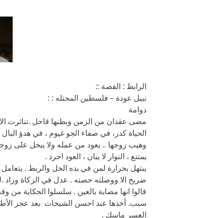
الرابط : القصة ::
نبيل عودة – فلسطين المحتله : :
دوامة
مضى عقدان من الزمن وبطنها قاحل .تناثرت ال
الحياة كدر، في صفاء الجو غيوم ، في هدؤ البال
وهيب زوجها .. يعود من عمله ولا يبخل على زوجت
يمتنع ، النوار لا يبان ، العود اجرد .
يبتهل بحرارة لمن في يده الحل والربط . يتعام
ضريح الا ووصلته حصته . عدل في الزكاة وزاد .
قالوا انها مصابة بالعين . سلسلوا الحكاية من
سبب. أخذها عند احسن الشيخات بعد عجز الأطبا
العسر ماسك .