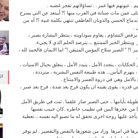
 . عيونهم فيها غمز . . تساؤلاتهم تفجر غضبه .
خلى عمن مات صبابة في القرب منها ؟! أيبتعد عن التي يسرح
دماج الحسي والذوبان العاطفي تنتهي بكلمة غبية ؟! آه من
 .
فض التشاؤم ، يقاوم سوداويته ، ينتظر البشارة بصبر ،
 وينتظر الخبر الممتنع … يترصد الحلم الذي لا يجيء.
ر ؟! ” الصبر سلاح المؤمن المتيقن !” اما الايمان فالحمد لله ،
.
ى الحكايات ، يتجدد الأمل ، يتبدد الأمل ، يتعلق بحبال الامنيات ،
 ، ينهزم اليأس… هذه طبيعة النفس البشرية ، مترددة ،
ال
 بالامل وهي في ذروة العسر والامتناع .
ي قدره ، يقوى يقينه ان يكون فرج بعد شدة ، فرح بعد صبر ،
لة بأيامها .. حتى الصبر صار علقما . ثبت في طريق الأمل
مها من عجزها البين في تطييب خاطره .كان حبيب نفسها
ن يأخذ عليها زوجة اخرى تحقق له ما تصبو اليه نفسه .. تعطية
آم
رها في امرها وزاد من شعورها بالنقص والتقصير . لم يوفر