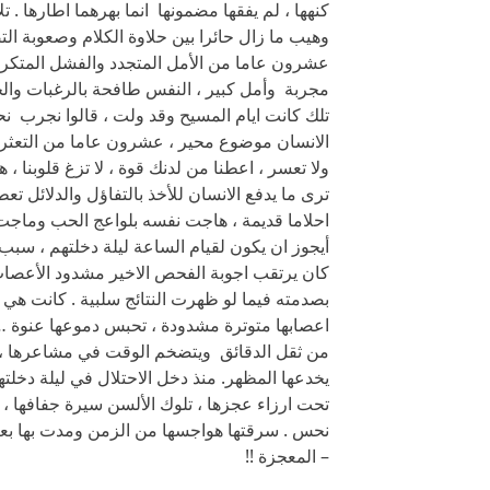
كنهها ، لم يفقها مضمونها انما بهرهما اطارها .
وهيب ما زال حائرا بين حلاوة الكلام وصعوبة ا
عشرون عاما من الأمل المتجدد والفشل المتكرر
مجربة وأمل كبير ، النفس طافحة بالرغبات والحي
تلك كانت ايام المسيح وقد ولت ، قالوا نجرب نحن
الانسان موضوع محير ، عشرون عاما من التعثر 
ولا تعسر ، اعطنا من لدنك قوة ، لا تزغ قلوبنا ،
ترى ما يدفع الانسان للأخذ بالتفاؤل والدلائل ت
احلاما قديمة ، هاجت نفسه بلواعج الحب وماجت 
أيجوز ان يكون لقيام الساعة ليلة دخلتهم ، سبب 
كان يرتقب اجوبة الفحص الاخير مشدود الأعصاب 
بصدمته فيما لو ظهرت النتائج سلبية . كانت هي الأ
اعصابها متوترة مشدودة ، تحبس دموعها عنوة … 
من ثقل الدقائق ويتضخم الوقت في مشاعرها ، ت
يخدعها المظهر. منذ دخل الاحتلال في ليلة دخلت
تحت ارزاء عجزها ، تلوك الألسن سيرة جفافها ، ل
نحس . سرقتها هواجسها من الزمن ومدت بها بعيدا
– المعجزة !!