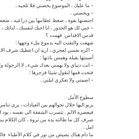
– ما عليك ، الموضوع يخصني فلا تلجيه .
– ويخصني .
احتضنها بقوة ، ضغط عظامها بين ذراعيه ، ضغطت
– حبي لك هو الجذور ، انا احبك لنفسك ، لذاتك ، 
قدس الاقداس فهمت ؟
شهقت والتفتت اليه بدموع ملء وجهها :
– اكره نفسي لعجزي ، اريد ان اعطيك شرف الابوة 
أصمتها بقبلة وهمس باذنها :
– انت دنياي ولا يهمني بعدك شيء.. لا الرجولة ولا ا
فتحت فمها لتقول شيئا فزجرها :
– اصمتي ولا تعكري ليلتي .
سطوع الأمل
يرنو اليها خلال تجوالهم بين العيادات ، يرى تنا
فيعصره الالم . تتسرب الشفقة الى نفسه ، يود لو ي
صرف كل ما طالته يده من ثروة ، كان الكلام يبع
امل .
ما دام هناك بصيص من نور في كلام الأطباء فالت