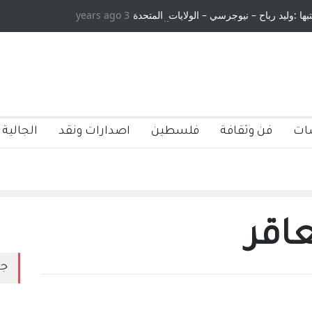
تبها :وليد رباح – نيوجرسي – الولايات المتحدة
3 years ago
الامريكية
ات
فن وثقافة
فلسطين
اصدارات ونقد
الجالية 
عاقر
جد