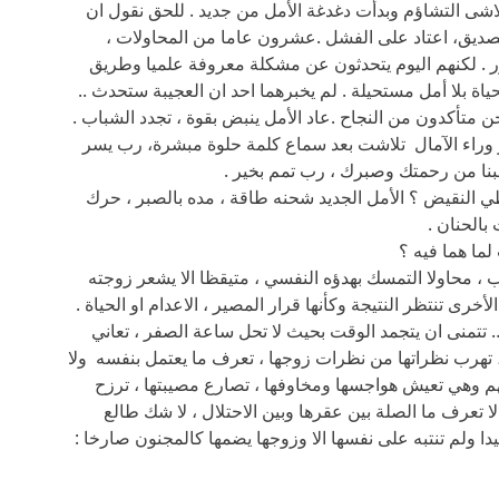
 تلاشى التشاؤم وبدأت دغدغة الأمل من جديد . للحق نقول ان
لتصديق، اعتاد على الفشل .عشرون عاما من المحاولات ،
 . لكنهم اليوم يتحدثون عن مشكلة معروفة علميا وطريق
اة بلا أمل مستحيلة . لم يخبرهما احد ان العجيبة ستحدث ..
 متأكدون من النجاح .عاد الأمل ينبض بقوة ، تجدد الشباب .
وراء الآمال تلاشت بعد سماع كلمة حلوة مبشرة، رب يسر
 هبنا من رحمتك وصبرك ، رب تمم بخير .
عطي النقيض ؟ الأمل الجديد شحنه طاقة ، مده بالصبر ، حرك
بالحنان .
لما هما فيه ؟
، محاولا التمسك بهدؤه النفسي ، متيقظا الا يشعر زوجته
خرى تنتظر النتيجة وكأنها قرار المصير ، الاعدام او الحياة .
تتمنى ان يتجمد الوقت بحيث لا تحل ساعة الصفر ، تعاني
هرب نظراتها من نظرات زوجها ، تعرف ما يعتمل بنفسه ولا
هم وهي تعيش هواجسها ومخاوفها ، تصارع مصيبتها ، ترزح
ا تعرف ما الصلة بين عقرها وبين الاحتلال ، لا شك طالع
 ولم تنتبه على نفسها الا وزوجها يضمها كالمجنون صارخا :