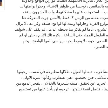
لعار ، تناثرت احلامهما، انقلبت موازين الواقع وحدوده
شبه بالضائعين ، توجسا من ظواهر الاشياء وحذرا بواطنها …
لغريب … استحوذت عليهما مشكلتهما، ولت العشرون سنة ،
رت بغفلة من الزمن ؟! فقط بالأمس جرت المعركة هنا
شوارع القرية وحاراتها ويبث لها لواعج عشقه وغرامه . لا يزال
. عشرون عاما لم يفكر بما يحيطه عداها ، لم يقف على شواهد
 الطويل الممتد حتى الساعة ، يكره تلك الأيام ، حتى لو لم
سعي نحوه ، لا يفرط بحبه ، يواسي المها الواضح ، يحنو
 الصبر .
شاعره ، حبه لها اصيل ، ظلالها مطبوعة في نفسه ، رحيقها
تلاشى حين يحتضنها . هي تضطرب وكأنها المرة الاولى ،
 عجزها عن تحقيق امنيته يشعرها بالخذلان ، يتفجر الدمع من
ها ، فتصل لقمة نشوتها ، ترجوه ان يأخذ عليها من تستطيع