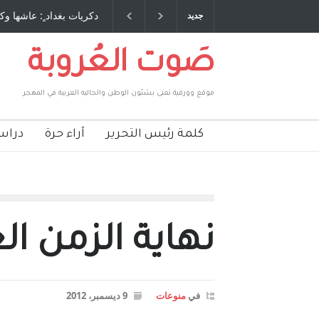
 طاحنة كتب وترافع فيها بنفسه مرة اخرى.. الشيخ
دكريات بغداد ٍ: عاشها وك
جديد
لحكومة الأمريكية ، فأعطوه الجنسية عن يد وهم
صاغرون،
صَوت العُروبة
موقع وورقية تعنى بشئون الوطن والجاليه العربية في المهجر
كلمة رئيس التحرير
آراء حرة
دراس
نهاية الزمن ال
في
منوعات
9 ديسمبر، 2012