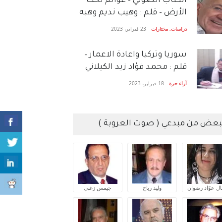
الكتاب الصَّوتي – عوالم تحت
الأرض – قلم : وهيب نديم وهبه
دراسات
,
مختارات
23 فبراير، 2023
سوريا وتركيا واعادة الاعمار –
قلم : محمد فؤاد زيد الكيلاني
آراء حرة
18 فبراير، 2023
بعض من مبدعي ( صوت العروبة )
ال عوّاد رضوان
وليد رباح
جيمس زغبي