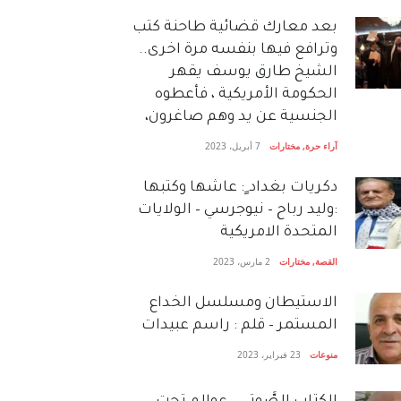
بعد معارك قضائية طاحنة كتب
وترافع فيها بنفسه مرة اخرى..
الشيخ طارق يوسف يقهر
الحكومة الأمريكية ، فأعطوه
الجنسية عن يد وهم صاغرون،
آراء حرة
,
مختارات
7 أبريل، 2023
دكريات بغداد ٍ: عاشها وكتبها
:وليد رباح – نيوجرسي – الولايات
المتحدة الامريكية
القصة
,
مختارات
2 مارس، 2023
الاستيطان ومسلسل الخداع
المستمر – قلم : راسم عبيدات
منوعات
23 فبراير، 2023