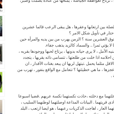
ح ، ترتاح لعواطفه الجياشة ، يمنحها من عناده بصمت وصبر،
علا
لصلة بين ارتعابها وعقرها ، هل يبقى الرعب قائما عشرين
فاحتار في تأويل شكل الامر ؟
ق العشرين سنة ؟ الزمن يهرب من بين يديه والمرأه حين
لا يؤتي ثمرا .. والسماد كالزبد يذهب جفاء.
 الأمل ، لا يرى حياته بدونها ، يرتاح لحبها ووجودها بقربه ،
 احلامه اذا خلت من طلعتها ، تتسامى ذاته بقربها ، يتجدد
ل مثلما يحمل .تبتهل لربها ان يبعد بغتات الأقدار ، ان
جزها ، ما هي خطيئتها ؟ تتعامل مع الواقع بنفور ، تهرب من
.
خلتهما مع دخلته ،حاذت نكستهما نكسة عربهم .قضيا اسبوعا
ذى قريتهما . البيانات المذاعة اوصلتهما لوطنهما السليب ،
ا العار ، اهاجت الذكريات رعبهما ، هو ايضا ارتعب ، البلد