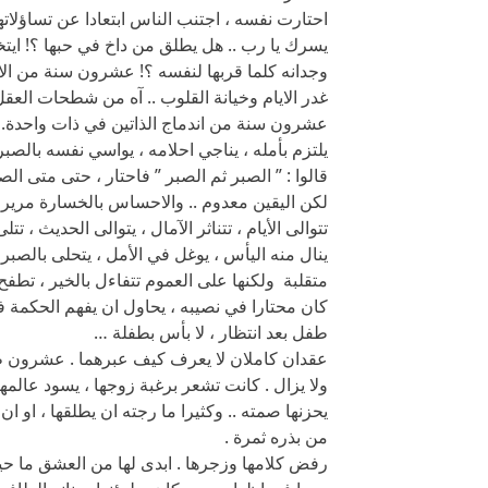
احتارت نفسه ، اجتنب الناس ابتعادا عن تساؤلاتهم
يسرك يا رب .. هل يطلق من داخ في حبها ؟! ايت
وجدانه كلما قربها لنفسه ؟! عشرون سنة من الان
غدر الايام وخيانة القلوب .. آه من شطحات العقل
عشرون سنة من اندماج الذاتين في ذات واحدة. ير
يلتزم بأمله ، يناجي احلامه ، يواسي نفسه بالصبر
قالوا : ” الصبر ثم الصبر ” فاحتار ، حتى متى الصب
لكن اليقين معدوم .. والاحساس بالخسارة مرير 
تتوالى الأيام ، تتناثر الآمال ، يتوالى الحديث ، تتل
ينال منه اليأس ، يوغل في الأمل ، يتحلى بالصبر
متقلبة ولكنها على العموم تتفاءل بالخير ، تطفح
كان محتارا في نصيبه ، يحاول ان يفهم الحكمة ف
طفل بعد انتظار ، لا بأس بطفلة …
عقدان كاملان لا يعرف كيف عبرهما . عشرون طوي
ولا يزال . كانت تشعر برغبة زوجها ، يسود عال
يحزنها صمته .. وكثيرا ما رجته ان يطلقها ، او ا
من بذره ثمرة .
رفض كلامها وزجرها . ابدى لها من العشق ما حي