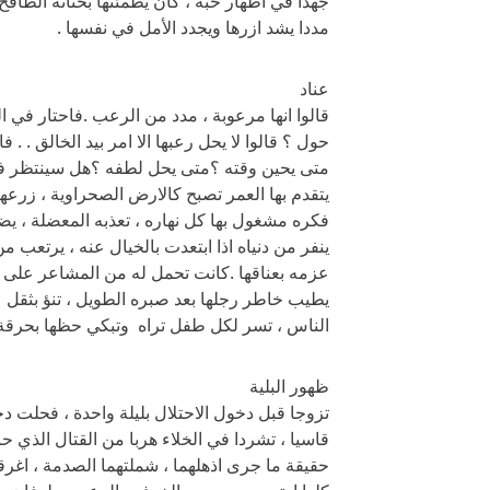
جهدا في اظهار حبه ، كان يطمئنها بحنانه الطاف
مددا يشد ازرها ويجدد الأمل في نفسها .
عناد
قالوا انها مرعوبة ، مدد من الرعب .فاحتار في ا
حول ؟ قالوا لا يحل رعبها الا امر بيد الخالق . . 
متى يحين وقته ؟متى يحل لطفه ؟هل سينتظر فو
يتقدم بها العمر تصبح كالارض الصحراوية ، زرعها 
فكره مشغول بها كل نهاره ، تعذبه المعضلة ، يضنيه
ينفر من دنياه اذا ابتعدت بالخيال عنه ، يرتعب من
عزمه بعناقها .كانت تحمل له من المشاعر على الاق
يطيب خاطر رجلها بعد صبره الطويل ، تنؤ بثقل ع
الناس ، تسر لكل طفل تراه وتبكي حظها بحرقة 
ظهور البلية
تزوجا قبل دخول الاحتلال بليلة واحدة ، فحلت د
قاسيا ، تشردا في الخلاء هربا من القتال الذي حا
حقيقة ما جرى اذهلهما ، شملتهما الصدمة ، اغرقهم