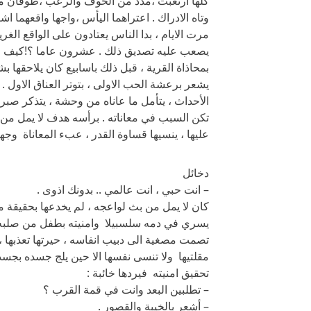
كلها ارتعبت ،مدد من الخوف والرعب ،طوفان من ا
وتاه الادراك . اعتراهما اليأس ،واجها واقعهما ا
مرت الايام ، بدا الناس يعتادون على الواقع ا
يصعب عليه تصديق ذلك . عشرون عاما ؟!كيف م
بمحاذاة القرية ، قبل ذلك باسابيع كان يلاحقها ب
يشعر برعشة الحب الاولى ، بتوتر العناق الاول 
الأحداث ، يتأمل ما عاناه من وحشة ، يتذكر صبره
تكن السبب في معاناته . برأسه هدف لا يمل من ال
عليها ، ينسيها قساوة القدر ، عبء المعاناة وجهد
دخائل
– انت حبي ، انت عالمي .. بدونك اذوى .
كان لا يمل من بث لواعجه ، لم يخدعها بحقيقة م
يسري في دمه سلسبيلا وامنيته بطفل من صلبه ت
تصمت مصغية الى دبيب انفاسه ، حيرتها تعذبها ،
مقلتيها ولا تنسى نفسها الا حين يلج جسده بجسد
تحقيق امنيته فيردها خائبة :
– تطلبين البعد وانت في قمة القرب ؟
– أشعر بالخيبة والقصور .