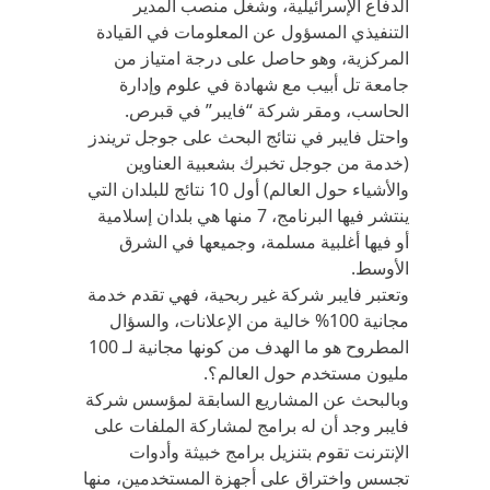
الدفاع الإسرائيلية، وشغل منصب المدير
التنفيذي المسؤول عن المعلومات في القيادة
المركزية، وهو حاصل على درجة امتياز من
جامعة تل أبيب مع شهادة في علوم وإدارة
الحاسب، ومقر شركة “فايبر” في قبرص.
واحتل فايبر في نتائج البحث على جوجل تريندز
(خدمة من جوجل تخبرك بشعبية العناوين
والأشياء حول العالم) أول 10 نتائج للبلدان التي
ينتشر فيها البرنامج، 7 منها هي بلدان إسلامية
أو فيها أغلبية مسلمة، وجميعها في الشرق
الأوسط.
وتعتبر فايبر شركة غير ربحية، فهي تقدم خدمة
مجانية 100% خالية من الإعلانات، والسؤال
المطروح هو ما الهدف من كونها مجانية لـ 100
مليون مستخدم حول العالم؟.
وبالبحث عن المشاريع السابقة لمؤسس شركة
فايبر وجد أن له برامج لمشاركة الملفات على
الإنترنت تقوم بتنزيل برامج خبيثة وأدوات
تجسس واختراق على أجهزة المستخدمين، منها