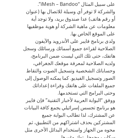
على سبيل المثال “iMesh – Bandoo”.
والشركة لا توفر أي وسيلة للاتصال بها (عنوان
أو رقم هاتف) عدا صندوق بريد، ولا توجد أية
معلومات عن ماهية الشركة أو هوية موظفيها
على الموقع الخاص بها.
ولدى برنامج فايبر على الأندرويد والآيفون
الصلاحية لقراءة جميع أسمائك ورسائلك وسجل
هاتفك، حتى تلك التي ليست ضمن البرنامج،
ولديه الصلاحية لمعرفة موقعك الجغرافي،
وحساباتك الشخصية وتسجيل الصوت والتقاط
الصور وتسجيل الفيديو. كما يمكنه الوصول إلى
جميع الملفات على هاتفك وقراءة إعداداتك
وحتى البرامج التي تستخدمها.
ووفق “البوابة العربية لأخبار التقنية” فإن فايبر
هو برنامج تجسس إسرائيلي يجمع كافة البيانات
عن المشترك، لذا تطالب البوابة جميع
المشتركين بحذف اشتراكهم من التطبيق، ثم
محوه من الجهاز واستخدام البدائل الأخرى مثل
سكايب وجوجل توك وغيرها.