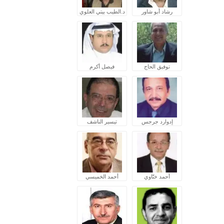
رشاد أبو شاور
د.الطيب بيتي العلوي
توفيق الحاج
فيصل أكرم
إدوارد جرجس
تيسير الناشف
أحمد ختّاوي
أحمد الخميسي