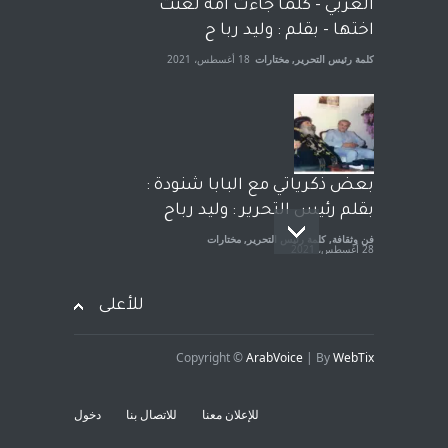
الجنسية عن يد وهم صاغرون،
العربي - كلما جاءت امة لعنت
آراء حرة
,
مختارات
7 أبريل، 2023
اختها - بقلم : وليد ربا ح
كلمة رئيس التحرير
,
مختارات
18 أغسطس، 2021
بعض ذكرياتي مع البابا شنودة :
بقلم رئيس التحرير : وليد رباح
فن وثقافة
,
كلمة رئيس التحرير
,
مختارات
28 أغسطس، 2021
للأعلى
Copyright ©
ArabVoice
| By
WebTix
افتتاحية صوت العروبة : شهادة
خلو من الارهاب - بقلم : وليد
للإعلان معنا
للاتصال بنا
دخول
رباح