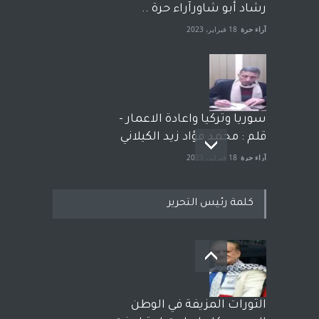
رشاد أبو شاورآراء حرة ..
آراء حرة
18 فبراير، 2023
سوريا وتركيا واعادة الاعمار -
قلم : محمد فؤاد زيد الكيلاني
آراء حرة
18 فبراير، 2023
كلمة رئيس التحرير
بعد معارك قضائية طاحنة كتب
وترافع فيها بنفسه مرة اخرى..
الشيخ طارق يوسف يقهر
الحكومة الأمريكية ، فأعطوه
الثورات المزيفة في الوطن