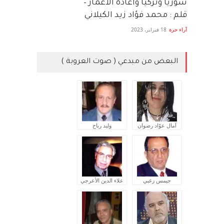
سوريا وتركيا واعادة الاعمار –
قلم : محمد فؤاد زيد الكيلاني
آراء حرة
18 فبراير، 2023
البعض من مبدعي ( صوت العروبة )
آمال عوّاد رضوان
وليد رباح
جيمس زغبي
علاء الدين الأعرجي