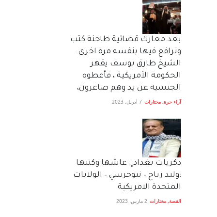
بعد معارك قضائية طاحنة كتب
وترافع فيها بنفسه مرة اخرى..
الشيخ طارق يوسف يقهر
الحكومة الأمريكية ، فأعطوه
الجنسية عن يد وهم صاغرون،
آراء حرة
,
مختارات
7 أبريل، 2023
دكريات بغداد ٍ: عاشها وكتبها
:وليد رباح – نيوجرسي – الولايات
المتحدة الامريكية
القصة
,
مختارات
2 مارس، 2023