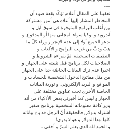
—-
تعقيبا على المقال أعلاه, تؤكّد بقعة ضوء أن
المخاطر المشار إليها أعلاه هي أمور مشتركة
بين أغلب البرامج المتوفرة في سوق آبل و
آندرويد و نوكيا سواء المجاني منها أو المدفوع, و
تدعو الجميع أولا إلى عدم الإنجرار وراء كلّ ما
هبّ ودبَّ من غريب البرامج و الألعاب و
التطبيقات السخيفة, ثمّ بقراءة الشروط و
الصلاحيات لكل برنامج قبل تثبيته على الجهاز, و
اخيرا عدم ترك البيانات الخاصّة جدا على الجهاز
من مثل مفاتيح الدخول الشخصية للحسابات و
المواقع و البريد الإلكتروني, و تورية البيانات
الخاصة الأخرى تحت عناوين مختلفة على
الجهاز و ليس كما أخبرني بعض الأذكياء من أنه
يدير كافة معلوماته الشخصية ببرنامج صغير
اشتراه بدولار, فالحقيقة أنّ الرجل قد باع بياناته
كلها بهذا الدولار و هو لا يدري!
و الحمد لله الذي يعلم السرّ و أخفى ..