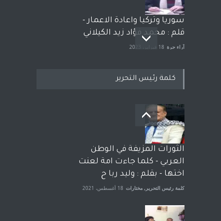
سوريا وتركيا واعادة الاعمار -
قلم : محمد فؤاد زيد الكيلاني
آراء حرة
18 فبراير، 2023
كلمة رئيس التحرير
بعد معارك قضائية طاحنة كتب
وترافع فيها بنفسه مرة اخرى..
الشيخ طارق يوسف يقهر
الحكومة الأمريكية ، فأعطوه
الثورات المزيفة في الوطن
الجنسية عن يد وهم صاغرون،
العربي - كلما جاءت امة لعنت
آراء حرة
,
مختارات
7 أبريل، 2023
اختها - بقلم : وليد ربا ح
كلمة رئيس التحرير
,
مختارات
18 أغسطس، 2021