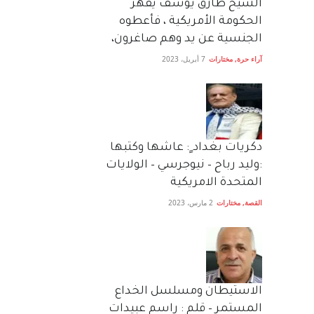
الشيخ طارق يوسف يقهر
الحكومة الأمريكية ، فأعطوه
الجنسية عن يد وهم صاغرون،
آراء حرة
,
مختارات
7 أبريل، 2023
دكريات بغداد ٍ: عاشها وكتبها
:وليد رباح – نيوجرسي – الولايات
المتحدة الامريكية
القصة
,
مختارات
2 مارس، 2023
الاستيطان ومسلسل الخداع
المستمر – قلم : راسم عبيدات