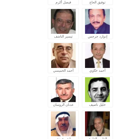
توفيق الحاج
فيصل أكرم
إدوارد جرجس
تيسير الناشف
أحمد ختّاوي
أحمد الخميسي
خليل ناصيف
عدنان الروسان
الطيب العلوي
نايف عبوش