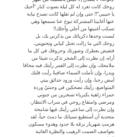
روحك كانت تغرد له كل ليلة بصوت كنار “أحبك
يا حبيبي”!! حتى وإن لم تقلها كانت تصدح نيابة
عنها أغانينا المشتركة تبوح عنا نسمعها وهي
تسكب أغنيتها من أجلي وأجلك!!
ليست وحدها ذكرياتك من يذكرني بك، بل
روحك التي ما زالت تحتل كياني وتحتويني،
فتفيض بعطرك وصورتك وحروفك في كل ما
أراه، إن نظرت إلى الشجر تذكرت شيئا من
ملامحك، وإن نظرت إلى القمر رأيتك فيه محاقا
وبدرا، وإن تأملت السماء صافيةً رأيت قلبك
أبيض رحبا، وإن رأيت ورود حدائق بيتي
المتواضع، رأيتك تضحكين في وجنتيْ وردة
حمراء زاهية بكبرياء تسخرين من جنوني
ومرضي وامتقاع روحي في سراب الانتظار،
وإن نظرت إلى ساعتي رأيتك فيها شامخة
متحدية أن أستطيع نسيانك ما دمتَ حياً، لقد
هزمتِ شهريار برقة بلا حدود وهدوء مسكون
بعواصف الصمت الرهيب والنظرة العاتبة