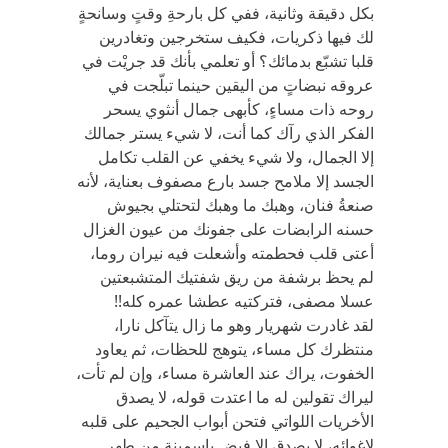
بكل دقيقة وثانية، ففي كل بارحةِ وقتٍ وسانحةٍ
لك فيها ذكريات، فكيف ستخرجين وتغادرين
قلبا تشبّع بدمائك؟ أو تعلمي بأنك قد جريْت في
عروقه نبضاتٍ من اليقين حينما تبلّجت في
روحه ذات مساءٍ، كأبهى جمال أنثوي يسحر
الفكر الذي رآك كما أنت، لا شيء يستر جمالك
إلا الجمال، ولا شيء يخفي عن القلب تكامل
الجسد إلا ملامح جسد بارع مصفوف بعناية، لأنه
صنعةُ فنان، وهبك ما وهبك لتحتلي بجيوش
حسنه الرابضات على جفونك من عيون الغزال
أعتى قلب فحطمته وأشعلت فيه نيران روما،
لم يحظ برشفة من ريق شفتيك المتشبعتين
عسلا مصفى، فتركتيه عطشا عمره كله!!
لقد غادرت شهريار وهو ما زال يتآكل نارا،
منتظرك كل مساء، يتوهج للحظات، ثم يعاود
الخفوت، يراك عند العاشرة مساء، وإن لم تأت،
ليراك تقولين له ما اعتدت قوله، لا يصدق
الأخريات اللواتي فتحن أبواب الجحيم على قلبه
لإغوائه، لا يصدق إلا فيض ياسمينة من طهر