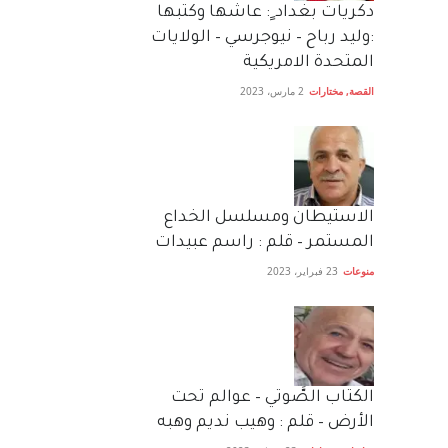
دكريات بغداد ٍ: عاشها وكتبها
:وليد رباح – نيوجرسي – الولايات
المتحدة الامريكية
القصة
,
مختارات
2 مارس، 2023
الاستيطان ومسلسل الخداع
المستمر – قلم : راسم عبيدات
منوعات
23 فبراير، 2023
الكتاب الصَّوتي – عوالم تحت
الأرض – قلم : وهيب نديم وهبه