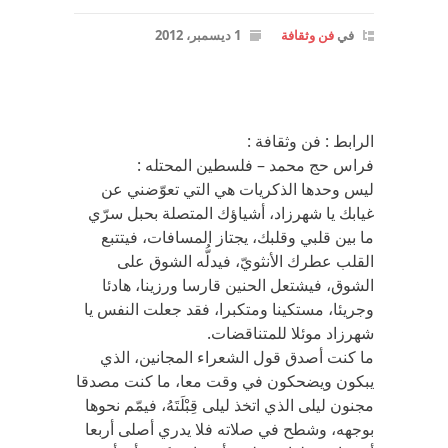
في
فن وثقافة
1 ديسمبر، 2012
الرابط : فن وثقافة :
فراس حج محمد – فلسطين المحتله :
ليس وحدها الذكريات هي التي تعوّضني عن
غيابك يا شهرزاد، أشياؤك المتصلة بحبل سرّي
ما بين قلبي وقلبك، يجتاز المسافات، فيتتبع
القلب عطرك الأنثويّ، فيدلُّه الشوق على
الشوق، فيشتعل الحنين قارسا ورزينا، هادئا
وجريئا، مستكينا ومتكبرا، فقد جعلت النفس يا
شهرزاد موئلا للمتناقضات.
ما كنت أصدق قول الشعراء المجانين، الذي
يبكون ويضحكون في وقت معا، ما كنت مصدقا
مجنون ليلى الذي اتخذ ليلى قِبْلَتَهُ، فيمّم نحوها
بوجهه، وشطح في صلاته فلا يدري أصلى أربعا