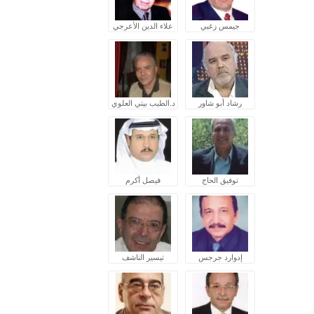
جيمس زغبي
علاء الدين الأعرجي
رشاد أبو شاور
د.الطيب بيتي العلوي
توفيق الحاج
فيصل أكرم
إدوارد جرجس
تيسير الناشف