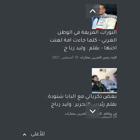
بعد معارك قضائية طاحنة كتب
وترافع فيها بنفسه مرة اخرى..
الشيخ طارق يوسف يقهر
الحكومة الأمريكية ، فأعطوه
الثورات المزيفة في الوطن
الجنسية عن يد وهم صاغرون،
العربي - كلما جاءت امة لعنت
آراء حرة
,
مختارات
7 أبريل، 2023
اختها - بقلم : وليد ربا ح
كلمة رئيس التحرير
,
مختارات
18 أغسطس، 2021
بعض ذكرياتي مع البابا شنودة :
بقلم رئيس التحرير : وليد رباح
فن وثقافة
,
كلمة رئيس التحرير
,
مختارات
28 أغسطس، 2021
للأعلى