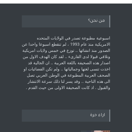
من نحن؟
اسبوعية مطبوعة تصدر في الولايات المتحده
الامريكية منذ عام 1993 ، لم ‏تنقطع اسبوعا واحدا عن
الصدور منذ انشائها .. توزع في خمس ولايات امريكية
‏وتلاقي قبولا لدى القارىء ..‏ لقد كان الهدف الاول من
اصدار هذه الصحيفة باللغة العربية .. ان الجالية قد
اخذت ‏تنسى لغتها وجمالياتها .. ولم تكن الفضائيات او
الصحف العربية المطبوعة في الوطن ‏العربي تصل
الى هذه الناحية .. وقد يسر لنا ذلك سرعة الانتشار
والقبول . اذ كانت ‏الصحيفة الاولى من حيث القدم . ‏
اراء حرة