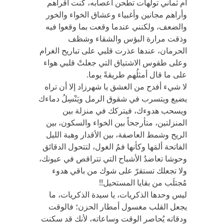
أم ثماني تولهات تطحن أعصابه، كنت أقرأهم
وأراهم مجانين وأغبياء وعشاق الخواء والخور
والضعف، ولكنني عندما وقعت بما وقعوا فيه
وذقت مرارة البؤس والشقاء وشظف
الحرمان، عندها عذرت قلبي على تباريح الغرام
وعلى طقوس الاشتياق التي جعلتْ قلبي هواء
على ما قال أمثلُهم طريقةً يوما.
لا شيء أفدح من العشق يا شهرزاد إلا أن تراه
يضيع ويتسرب في شقوق الرمل ويَنْسِلُ دماءك
ويسحب هدوءك، فيتركك في منزلة بين
المنزلتين، متأرجحاً بين الخواء والسكون، بين
الريح وشمط العاصفة، بين الأقدار وهبة الليل
الفاتحة ألمَها وكأنها فمُ الغول، لتتحول الدقائق
وحوشا تعاضدُ الأشباح التي تتراقص في عيونك،
ولا تجعلك تستقرّ على شوك من باقي هدوء
مُجتلَب من بقايا المستحيل!!
ليس وحدها الذكريات، يا سيدة الذكريات، ما
يجعل القلب مغسول أمطار الحزن؛ فالوقت
ودقاته يُحاصر الوقت وساعاته، لأنك قد سكنت