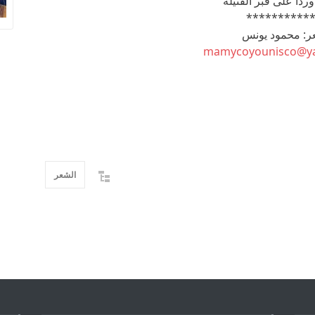
وردا على قبر القتيلة
**********
: محمود يونس
mamycoyounisco@y
الشعر