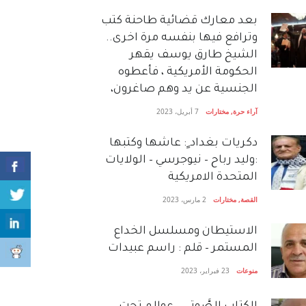
بعد معارك قضائية طاحنة كتب
وترافع فيها بنفسه مرة اخرى..
الشيخ طارق يوسف يقهر
الحكومة الأمريكية ، فأعطوه
الجنسية عن يد وهم صاغرون،
آراء حرة
,
مختارات
7 أبريل، 2023
دكريات بغداد ٍ: عاشها وكتبها
:وليد رباح – نيوجرسي – الولايات
المتحدة الامريكية
القصة
,
مختارات
2 مارس، 2023
الاستيطان ومسلسل الخداع
المستمر – قلم : راسم عبيدات
منوعات
23 فبراير، 2023