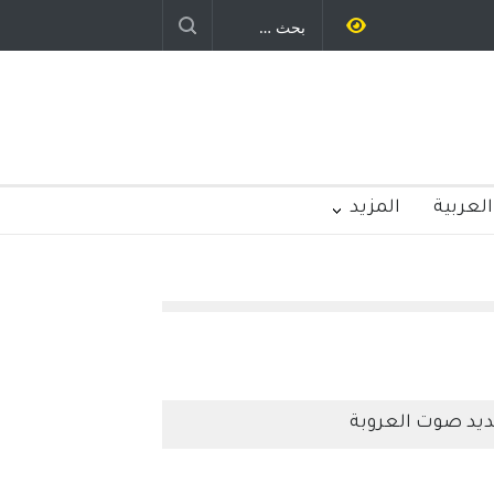
رباح – نيوجرسي – الولايات المتحدة
الامريكية
العربية
المزيد
يد صوت العروبة