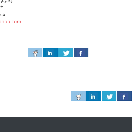
ولاترم 
**
شعر
ahoo.com