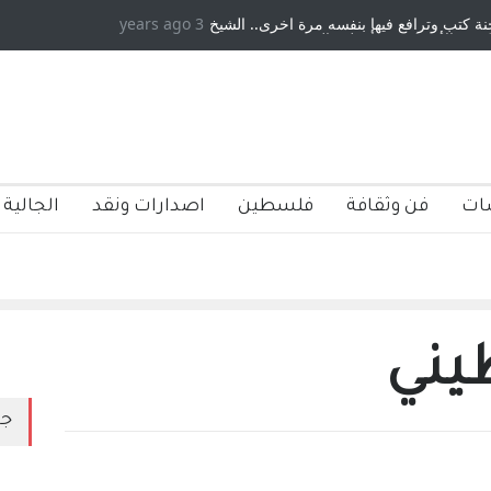
وترافع فيها بنفسه مرة اخرى.. الشيخ
3 years ago
دكريات بغداد ٍ: عاشها وكتبها :وليد 
مريكية ، فأعطوه الجنسية عن يد وهم
صاغرون،
ات
فن وثقافة
فلسطين
اصدارات ونقد
الجالية 
يني
جد