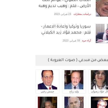
الكتاب الصَّوتي – عوالم تحت
الأرض – قلم : وهيب نديم وهبه
دراسات
,
مختارات
23 فبراير، 2023
سوريا وتركيا واعادة الاعمار –
قلم : محمد فؤاد زيد الكيلاني
آراء حرة
18 فبراير، 2023
بعض من مبدعي ( صوت العروبة )
ال عوّاد رضوان
وليد رباح
جيمس زغبي