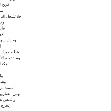
كريح ث
سو
فلا تشغل البال
ولا
فال
فوق
وحدك سوف
إ
هذا مصيرك ا
ومنذ تعلم ال
هكذا
وا
وشار
الممتد م
ومن مضاربهم
واغمس يد
(تخرج 