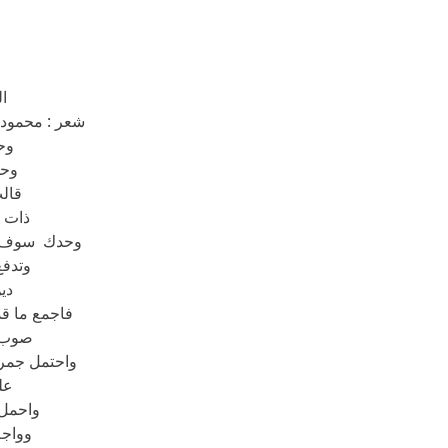
ال
شعر : محمود 
وح
وح
قالت
ذات ي
وحدك سوف تر
وتدفع
دين
فاجمع ما قد
صوب ز
واحتمل جمر 
عل
واحمل
وواجه