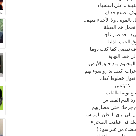
قيلة .. على استحياء
ف تصفع خد ك
علا
 بالموتى ولا الأحياء منهم..
 تحمل هم القبيلة
زيف قد صار تاجا
 الجباه الذليلة
 تمضى كما كنت دوما
لى خط النهاية
لمحتوم منذ خلق الأرض..
أعراب كيف يدارو سوءاتهم
 تقول خطوط كفك
لا تبتئس
تبع بوصلةالقلب
ة الدم المقد س
ن جرحك حتى مضاربهم
 إلى ثرى الوطن المدنس
يك فى غياهب الصحراء
بيضاء من غير سوء )