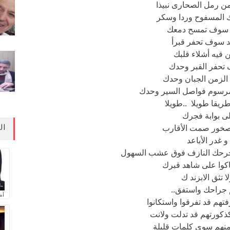
ن رمل الصحارى نبيذا
 المسفوح وردا وسكر
د سوف تمسح دمعك
يد سوف تحفر قبرأ
 قيه أشلاء قلبك
تحفر القبر وحدك
 الزمن الجبان وحدك
مرسوم فواصل السير وحدك
يقا طويلا ..طويلا
لى بوابة فجرك
خور صمت الأقارب
ال
و غدر الأباعد
 جرحك النازف فوق عشب السهول
اكوا على شاهد قبرك
ا تثق الابزند ك
 جراحك واستفق..
آم
هم قد تفرقوا واستكانوا
كورتهم قد تدلت ولانت
منهم سوى كلمات قليلة