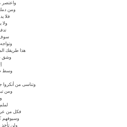
واعتصر م
ومن دمك
فلا ي
ولا 
تدفن
سوف 
وتواجه
هذا طريقك ال
وشق طر
إ
وسط ص
وتناسى من أنكروا
ومن تب
ول
لملم
فكل من عرفت
وسيوفهم كذ
ولن تأخذ 