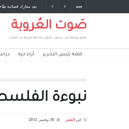
ق عمري ، صبحي مخلوف : بقلم : سعد الله
بعد معارك قضائية طاحنة كتب 
جديد
بركات
طارق يوسف يقهر الحكومة الأ
صَوت العُروبة
موقع وورقية تعنى بشئون الوطن والجاليه العربية في المهجر
كلمة رئيس التحرير
آراء حرة
دراس
نبوءة الفلسط
في
الشعر
30 نوفمبر، 2012