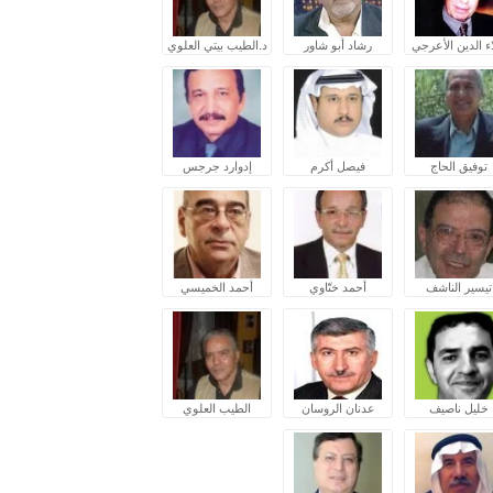
ء الدين الأعرجي
رشاد أبو شاور
د.الطيب بيتي العلوي
توفيق الحاج
فيصل أكرم
إدوارد جرجس
تيسير الناشف
أحمد ختّاوي
أحمد الخميسي
خليل ناصيف
عدنان الروسان
الطيب العلوي