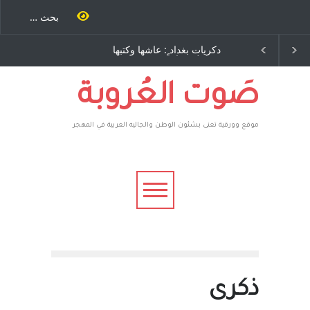
ية طاحنة كتب
دكريات بغداد ٍ: عاشها وكتبها
سه مرة اخرى..
:وليد رباح – نيوجرسي –
رق يوسف يقهر
الولايات المتحدة الامريكية
يكية ، فأعطوه
 وهم صاغرون،
صَوت العُروبة
موقع وورقية تعنى بشئون الوطن والجاليه العربية في المهجر
ذكرى