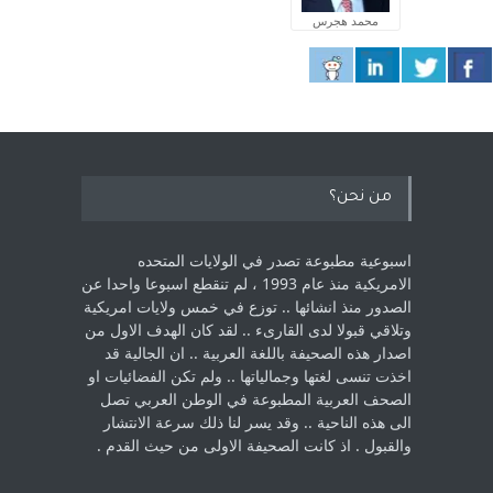
محمد هجرس
من نحن؟
اسبوعية مطبوعة تصدر في الولايات المتحده
الامريكية منذ عام 1993 ، لم ‏تنقطع اسبوعا واحدا عن
الصدور منذ انشائها .. توزع في خمس ولايات امريكية
‏وتلاقي قبولا لدى القارىء ..‏ لقد كان الهدف الاول من
اصدار هذه الصحيفة باللغة العربية .. ان الجالية قد
اخذت ‏تنسى لغتها وجمالياتها .. ولم تكن الفضائيات او
الصحف العربية المطبوعة في الوطن ‏العربي تصل
الى هذه الناحية .. وقد يسر لنا ذلك سرعة الانتشار
والقبول . اذ كانت ‏الصحيفة الاولى من حيث القدم . ‏