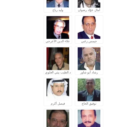
آمال عوّاد رضوان
وليد رباح
جيمس زغبي
علاء الدين الأعرجي
رشاد أبو شاور
د.الطيب بيتي العلوي
توفيق الحاج
فيصل أكرم