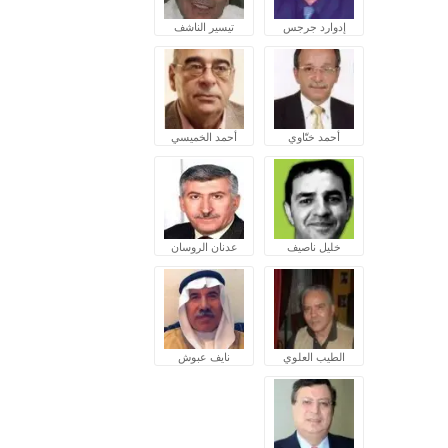
إدوارد جرجس
تيسير الناشف
أحمد ختّاوي
أحمد الخميسي
خليل ناصيف
عدنان الروسان
الطيب العلوي
نايف عبوش