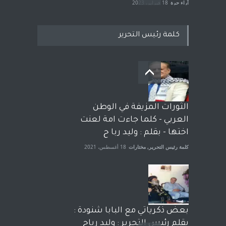
آراء حرة
18 فبراير، 2023
كلمة رئيس التحرير
بعد معارك قضائية طاحنة كتب
وترافع فيها بنفسه مرة اخرى..
الشيخ طارق يوسف يقهر
الحكومة الأمريكية ، فأعطوه
الثورات المزيفة في الوطن
الجنسية عن يد وهم صاغرون،
العربي - كلما جاءت امة لعنت
آراء حرة
,
مختارات
7 أبريل، 2023
اختها - بقلم : وليد ربا ح
كلمة رئيس التحرير
,
مختارات
18 أغسطس، 2021
بعض ذكرياتي مع البابا شنودة :
بقلم رئيس التحرير : وليد رباح