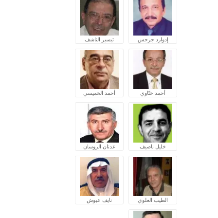
إدوارد جرجس
تيسير الناشف
أحمد ختّاوي
أحمد الخميسي
خليل ناصيف
عدنان الروسان
الطيب العلوي
نايف عبوش