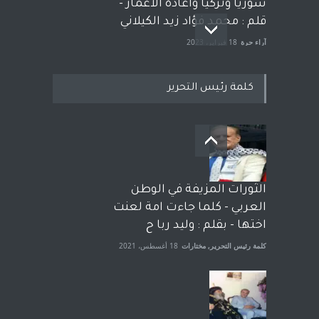
سوريا وتركيا واعادة الاعمار -
قلم : محمد فؤاد زيد الكيلاني
آراء حرة
18 فبراير، 2023
كلمة رئيس التحرير
بعد معارك قضائية طاحنة كتب
وترافع فيها بنفسه مرة اخرى..
الشيخ طارق يوسف يقهر
الحكومة الأمريكية ، فأعطوه
الثورات المزيفة في الوطن
الجنسية عن يد وهم صاغرون،
العربي - كلما جاءت امة لعنت
آراء حرة
,
مختارات
7 أبريل، 2023
اختها - بقلم : وليد ربا ح
كلمة رئيس التحرير
,
مختارات
18 أغسطس، 2021