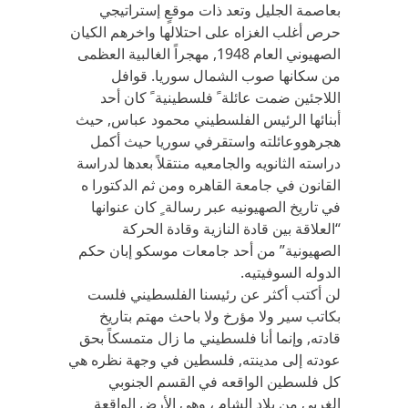
بعاصمة الجليل وتعد ذات موقعٍ إستراتيجي
حرص أغلب الغزاه على احتلالها واخرهم الكيان
الصهيوني العام 1948, مهجراً الغالبية العظمى
من سكانها صوب الشمال سوريا. قوافل
اللاجئين ضمت عائلة ً فلسطينية ً كان أحد
أبنائها الرئيس الفلسطيني محمود عباس, حيث
هجرهووعائلته واستقرفي سوريا حيث أكمل
دراسته الثانويه والجامعيه منتقلاً بعدها لدراسة
القانون في جامعة القاهره ومن ثم الدكتورا ه
في تاريخ الصهيونيه عبر رسالة ٍ كان عنوانها
“العلاقة بين قادة النازية وقادة الحركة
الصهيونية” من أحد جامعات موسكو إبان حكم
الدوله السوفيتيه.
لن أكتب أكثر عن رئيسنا الفلسطيني فلست
بكاتب سير ولا مؤرخ ولا باحث مهتم بتاريخ
قادته, وإنما أنا فلسطيني ما زال متمسكاً بحق
عودته إلى مدينته, فلسطين في وجهة نظره هي
كل فلسطين الواقعه في القسم الجنوبي
الغربي من بلاد الشام ، وهي الأرض الواقعة