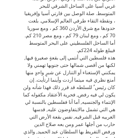
غربي آسيا على الساحل الشرقي للبحر
المتوسط. صلة الوصل بين قارتي آسيا وإفريقيا
، ونقطة التقاء طرفي العالم الإسلامي. بلغت
حدودها مع شرق الأردن 360 كم ، ومع سوريا
70 كم ، ومع لبنان 79 كم ، ومع مصر 210 كم.
أما الساحل الفلسطيني على البحر المتوسط
فيبلغ طوله 224كم.
هذه فلسطين التي أنتمي إلى بقعةٍ صغيرةٍ فيها,
لكنها من أقصى شمالها حتى جنوبها تهمني ولا
يمكنني الإستغناء أو التنازل عن شبرٍ واحدٍ منها
أمتع نظري فيه ميتما أردت وأينما ارتأيت. إن
كان رئيس ٌ للسلطه قد قرر ذلك فهذا شأنه ولن
يكون لي فيه رفض, فحرية الأعتقاد مكفوله كما
الإنتماء والجنسيه, أما أنا ففلسطين بالنسبة لي
هي التي تشمل مالايتفاوضون عليه, قدسها
الغربيه قبل الشرقيه, نفس بقعة الأرض التي
حارب من أجلها عمر ومن بعه صلاح الدين
ورفض التفريط بها السلطان عبد الحميد, والذي