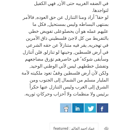
في الضفه الغربيه حتى الأن, فهي الكفيل
لتواجدها.
لو حقا ً أراد ومنا التنازل عن حق العوده, فالأمر
بمنتهى البساطه وليس بمستحيل, فكل ما
عليهم عمله هو أن يحصلوعلى تفويض خطي
بالتفريط من كل لاجئ فلسطيني ذاق الأمرين
في تهجريه, يقر فيه متنازلاً عن حقه الشرعي
في أرض فلسطين, وحينها لو تنازلو, فلن أتنازل
وسأبقى شوكة ً في خاصرهم تؤرق مضاجعهم
وتفشل خططهم, ليس لأني الوطني الوحيد,
ولكن لأن أرض فلسطين وقفٌ تعود ملكيته لأمة
المليار مسلم من الشمال إلى الجنوب ومن
الشرق إلى الغرب وليس التنازل عنها حكراً
برئيس ولا منظمات ولا أحزاب وحركاتٍ ثوريه.
عماد احمد العالم : featured