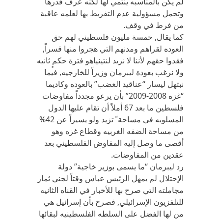
لم يكن بالمناسبه ينتمي لها لكنه عرف قدرها
وتحمل مسؤولية عدم التفريط بها لعلمه عاقبة
من فرط في وقف.
كما يقال, خمسة مليون فلسطيني لهم حق
العوده لقراهم ومدنهم التي هجروا منها قسراً,
فقدوا حقهم لأننا لا نريد لنتينياهو فترة حكمٍ ثانيه
ولا نرغب بعودة ليبرمان وزيراً للخارجيه, فيما
نبتهل ليسار “عناقيد الغضب” بالعوده وكاديما
“غزه 2008-2009” بأن يرعو مجدداً مفاوضات
فلسطين ما بعد 67 أملاً أن تقام عليها الدول
المسلوبه في مساحة ً تزيد ولو يسيراً عن 42%
من مساحة الضفه الغربيه وقطاع غزه وهو
أقصى ما وصل إليه المفاوض الفلسطيني بعد
عقدين من المفاوضات.
رد ليبرمان “ما يسمى بوزير خاجية” دولة
الإحتلال لم يمهل الرئيس عباس وقتاً لجني ثمار
مجاملته التي صرح بها للأخبار في القناه الثانيه
للتلفزيون الإسرائيلي, فصرح بأن إسرائيل هي
من لها الفضل على السلطه الفلسطينيه لبقائها