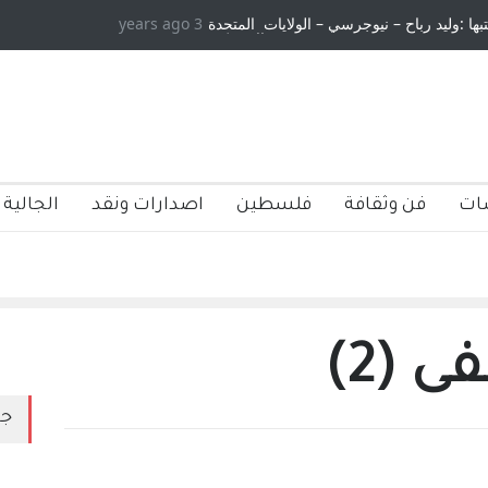
3 years ago
يطان ومسلسل الخداع المستمر - قلم : راسم عبيدات
ات
فن وثقافة
فلسطين
اصدارات ونقد
الجالية 
 (2)
جد