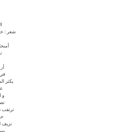
ال
شعر : خل
أمنح
ت
أر
في 
يكثر ال
عن
و 
تصد
ترتقب 
حي
نزيف ا
يسق