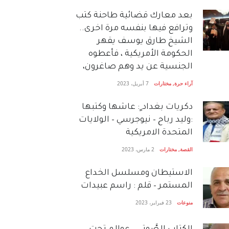
بعد معارك قضائية طاحنة كتب
وترافع فيها بنفسه مرة اخرى..
الشيخ طارق يوسف يقهر
الحكومة الأمريكية ، فأعطوه
الجنسية عن يد وهم صاغرون،
آراء حرة
,
مختارات
7 أبريل، 2023
دكريات بغداد ٍ: عاشها وكتبها
:وليد رباح – نيوجرسي – الولايات
المتحدة الامريكية
القصة
,
مختارات
2 مارس، 2023
الاستيطان ومسلسل الخداع
المستمر – قلم : راسم عبيدات
منوعات
23 فبراير، 2023