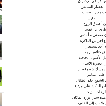
س فوضى الإحتراق
انحصار الشمس
علا
ت مدار الصمت
ــــــ حنين
 أعماق الروح
وارى عن نفسي
 صفاتي و أختفي
ع أجراس الذاكرة
ا أحد يسمعني
ق كنائس روما
 الأضواء الخافثة
 حضرة الأنبياء
د يمسك شمع نساك
غلبه النعاس
الشمع حلم الظلال
ان الباكية على مرثية
لوحات الزيت
هدة ستر عورة المكان
د يلتفت إلى الخلف