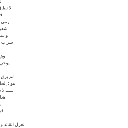
د
لا تطا
ف
رمى ظ
شعر 
و سا
سراب ي
وهج
يوحي 
لم يرق 
هو ؛ إلح
ـــــ لا
هذا
اس
اقر
تعزل القائد و