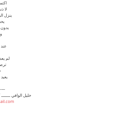
اكتم
لا ذ
ينزل ال
يحف
يدون 
و 
عند 
لم يعد
ترصد
ف
يعيد 
——
خليل الوافي ـــــــ
ail.com