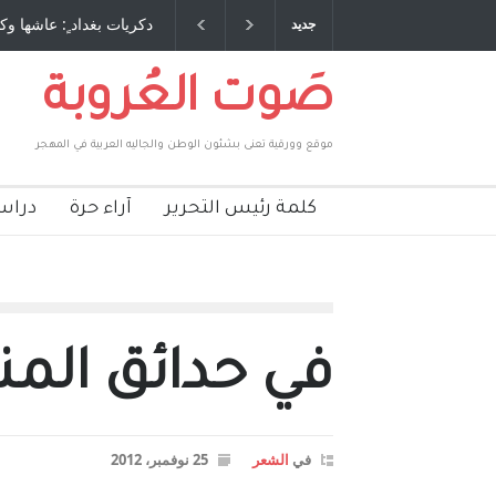
دكريات بغداد ٍ: عاشها وكتبها :وليد رباح – نيوجرسي – الولايات المتحدة
الاست
جديد
الامريكية
صَوت العُروبة
موقع وورقية تعنى بشئون الوطن والجاليه العربية في المهجر
كلمة رئيس التحرير
آراء حرة
دراس
في حدائق المنفى
في
الشعر
25 نوفمبر، 2012