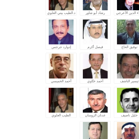
ء الدين الأعرجي
رشاد أبو شاور
د.الطيب بيتي العلوي
توفيق الحاج
فيصل أكرم
إدوارد جرجس
تيسير الناشف
أحمد ختّاوي
أحمد الخميسي
خليل ناصيف
عدنان الروسان
الطيب العلوي