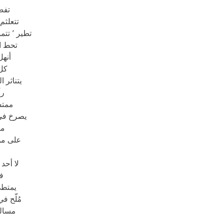
تفض
تتعلثم
تطير ٬ تتموج الحركات فوق أناملي
تحط ا
أنهل
كل
يتناثر 
رأ
ممتش
يصرخ في
من
على من
لا أحد
ف
يمتطي
مُلّح 
مسالم