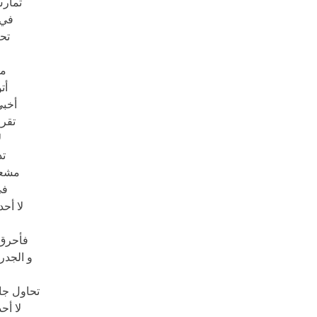
تمار
في 
تح
من
أت
أخبئ
تقر
ل
تد
مشعل
في
لا أح
فأحرق 
و الجدر
تحاول جا
لا أح