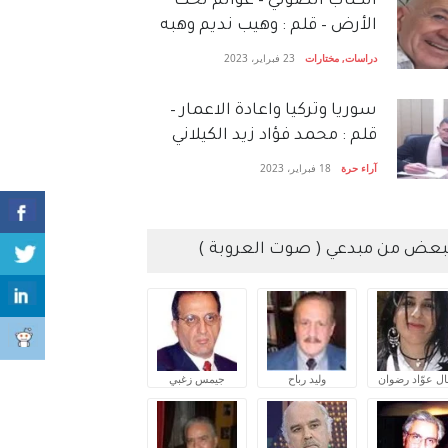
الكتاب الصَّوتي – عوالم تحت
الأرض – قلم : وهيب نديم وهبه
دراسات
,
مختارات
23 فبراير، 2023
سوريا وتركيا واعادة الاعمار –
قلم : محمد فؤاد زيد الكيلاني
آراء حرة
18 فبراير، 2023
بعض من مبدعي ( صوت العروبة )
ال عوّاد رضوان
وليد رباح
جيمس زغبي