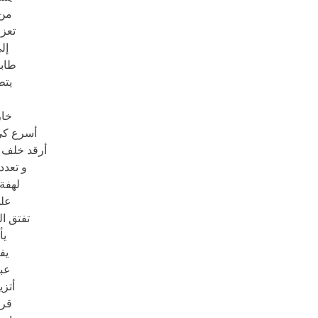
من
تعز
إل
طابو
يتط
خار
أسرع كي
أرقد خلف 
و تعدد
لهفة
عل
تفتق ا
يأ
يف
عبر
أتزي
قر