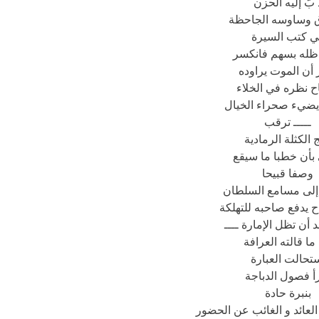
 بّ إليه الحزن
ق وساوسه الجاحظة
ي كتب السيرة
له بسهم فانكسر
أن الموت يراوده
ح نظره في الخلاء
ضيء صحراء الخيال
ـــــ ترقب
 الكثلة الرمادية
بأن خطبا ما سيقع
وصفا قبيحا
إلى مسامع السلطان
اح يدفع صاحبه للتهلكة
 بد أن تظل الإمارة ــــ
 ما قالته العرافة
تحالت العبارة
أ فصول الدباجة
بنبرة حادة
 العائد و الغائب عن الحضور