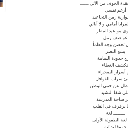
قدة الخوف من الآتي ــــــ
أرغم نفسي
اربة زمن التجاعيد
رايا أمامي و لا أبالي
وى مواعيد المطر
عواصف رمل
ن تحضن وجه الظمأ
يشع البصر
ج حدودة اليمامة
نكشف الغطاء
أسرار الصحراء
ئ سراب القوافل
الظل عن حمى الوطن
ى شفا النشيد
ر ساحة المدرسة
ا يرفرف في القلب
ــــــــ لغة
لغة الطفولة الأولى
حروفا بدائية