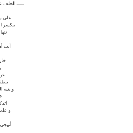
ـــــ الخلف ع
على مو
تنكسر الم
تتها
أبت أ
خار
ي
عن 
ينطف
و يتيه 
عل
أتذك
و علم
أتهجى 