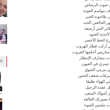
 صوت الرصاص
ف مواسم العودة
ى طاحونة الخبز
ر الجائعين الجدد
اير التبن أرصفة
لأحذية الجنود
ج الخط الأخضر
 أركب قطار الهروب
متاريس أحكمها الغروب
ت مشارف الإنتظار
ال
 تسري في العيون
ى مرمى الشوق
ليرقات شغف الحنين
تي الهواء طليقا
ك عقدة الرحيل
 أشواك المنفى
آم
ا بصورتك العالقة
ب ملمس الضوء