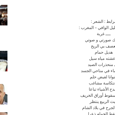
رابط : الشعر :
يل الوافي – المغرب :
ــــ غربة
ك صورتي و صوتي
عصف بي الريح
هديل حمام
عشته مياه سيل
منحذرات الصيد
ماء في مناحي الجسد
وانا لفيض حلم
انتكاسة مشاغب
ح الأشياء تباعا
سقوط أوراق الخريف
ث الربيع ينتظر
لجرح في بلاد الشام
ط الحمام ذعرا