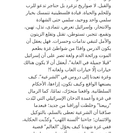
والقبل. لا صواريخ تزغرد بل حناجر تدعو للرب
وللحلم والحياة. قيادة فلسطينية تتمسك بخيار
سلمي واحد ووحيد، سلمي حتى الشهادة
والانتحار، وإسرائيل تعرض، تتمادى، تذل، تهين،
وتقمع، تتجبر، تستوطن، تقتل وتقلع الزيتون
والأمل لتبقي ندامات وحسرات. فهل يعقل أن
يكون الدرس وافدًا من شواطئ غزة بطعم
الموت ورائحة الدم ولغة تصر على أن إسرائيل
“ڤيلا جميلة في الغابة”. أيعقل أن لا يكون هنالك
خيارات إلّا خيارات الغاب ولغاته؟!
وغزة تعيدنا إلى دروس في “الشرعية”. كيف
يصنعها الواقع وكيف تكون، إزاءها، الأحكام
السلطانية. واقعنا متحرّك، تمامًا، كما الرمال
في غزة وأعمدة الدخان الإسرائيلي التي لبّدت
“ربيعنا” وخلطت أوراقنا من جديد؛ فبعدما
صدّقنا أن الشرعية تعطى بالسلم، بالتوكيل
والائتمان؛ جاءتنا “ألسنة اللهب” وكذّبت الحكاية،
ففي غزة شهدنا كيف يحوّل “العالم” قضية