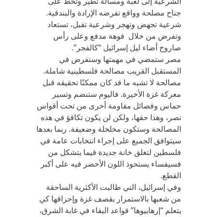
الشرعية إلى لعبة ومسألة تطير وتحط على
جناح مصلحة وواقع تفرضه الإرادة والبندقية.
شرعية تجهض وتهجر وشرعية تقبل، تستعاد
وتفرض من خلال فوهة مدفع وعلى رأس
صاروخ أضاء ليل إسرائيل “كالفجر”.
مصر ستمضي في مهمتها وستفرض في
المستقبل القريب مصالحة فلسطينية شاملة.
مصالحة لا تشبه ما قد كان ممكنًا تحقيقه قبل
معركة غزة الأخيرة. فاليوم ستنضم وتسير
حماس وفصائل مقاومة أخرى من تحت أقواس
نصر، وهذا حقها، ولكن لن يكون تكافؤ في هذه
المصالحة وستكون مخلخلة وضعيفة. ربما بعدها
سيتوافق الجميع على إجراء انتخابات عامة في
فلسطين لتغلق خانة جديدة فيما يتشكل من
فسيفساء يستحوذ اللون الأخضر فيه على أكبر
القطع.
وفي إسرائيل، التي طالبت الأكثرية الساحقة
من شعبها بالاستمرار بقصف غزة وإحراقها كي
يتعلم “إرهابيوها” قواعد البقاء في غابة الشرق،