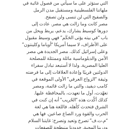
التي ستؤثر على ما سيأتي من فصول غائبة في
ملهاتنا الفلسطينية ومستقبل مدن الرمل
والصفيح التي لن تنسى ولن تصفح.
مصر كانت وما زالت هي مصر. عادت إلى
دورها كوسيط يشارك، يدعم، يربط ويحل من
باب “في بيته يؤتى الحَكَم” فهي وسيط مقبول
على الأطراف، لا سيما أمريكا “أوباما وكلينتون”
وعلى إسرائيل كذلك. مصر الجديدة هي مصر
الأمن والدبلوماسية ماثلة وممتثلة للمصلحة
العليا المصرية. ولذا لا أستبعد تبادل سفراء
الدولتين قريبًا وإعادة العلاقات إلى ما فرضته
وثيقة “الزواج العرفي” الأولى الموقعة في
كامب ديفيد، والتي ما زالت قائمة، ومصر
تعهّدت، أول ما تعهدت، بالمحافظة عليها.
كذلك أكّدت هذه “الحُريب” أنه إن كنت في
الشرق فتحدث كأهله. فاللغة هنا هي لغة
الحرب والقوة ورد الصاع صاعين. فها هي
“م.ت.ف” تصرخ وتعيد وتصرخ: غايتنا السلام
ودربنا المحبة. خدودنا منبطحة للصفعات