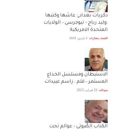
دكريات بغداد ٍ: عاشها وكتبها
:وليد رباح – نيوجرسي – الولايات
المتحدة الامريكية
القصة
,
مختارات
2 مارس، 2023
الاستيطان ومسلسل الخداع
المستمر – قلم : راسم عبيدات
منوعات
23 فبراير، 2023
الكتاب الصَّوتي – عوالم تحت