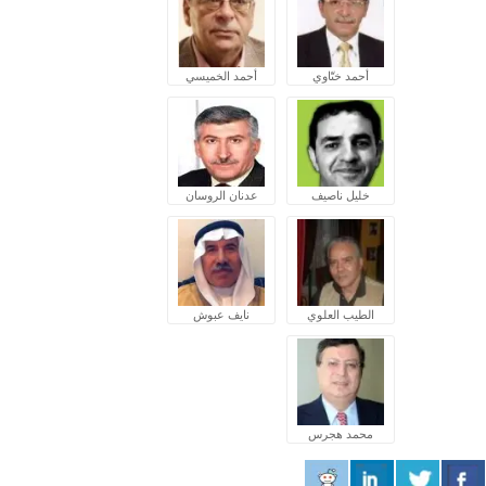
أحمد ختّاوي
أحمد الخميسي
خليل ناصيف
عدنان الروسان
الطيب العلوي
نايف عبوش
محمد هجرس