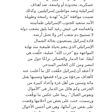
عسكرية، محدودة أو واسعة، ضد أهداف
إسرائيلية وضد مواطنين إسرائيليين. وكذلك
ضمنت موافقة “غزّية” لهدنة راسخة وطويلة
الأمد ستعيد للجنوب الإسرائيلي طمأنينته
وانغماسه في عيش رغيد كما يليق بشعب دولة
لا تستبيح دم شعب آخر ولا تحتل أرضه.
قادة إسرائيل يستعينون بحالة الشمال
الإسرائيلي الذي ينعم بحياة طبيعية منذ نهاية
المواجهة مع “حزب الله” عملية، خلّفت هي
أيضًا، عدا الدمار والخسائر، نزاعًا حول من
انتصر ومن كان الخاسر المندحر.
لا أعتقد أن إسرائيل حقّقت كل ما أعلنت عنه
كأهداف مرجوّة من وراء قصفها وتسببها بقتل
مائة وستين من أهل غزة وأعداد كبيرة من
الجرحى وكم هائل من الدمار في “الأموال
ونفوس العيال”. ربما على عكس ما توقّعت
ورسمت، جنت على بعض من أحلامها وقضت
على بعض من آمالها، وهي في أحسن الأحوال