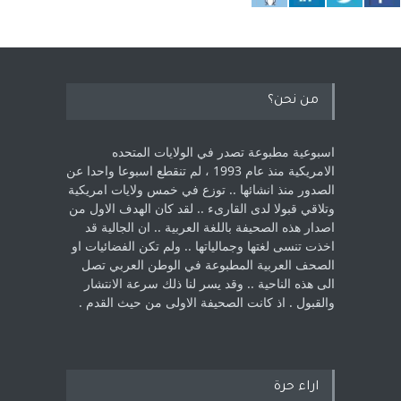
من نحن؟
اسبوعية مطبوعة تصدر في الولايات المتحده
الامريكية منذ عام 1993 ، لم ‏تنقطع اسبوعا واحدا عن
الصدور منذ انشائها .. توزع في خمس ولايات امريكية
‏وتلاقي قبولا لدى القارىء ..‏ لقد كان الهدف الاول من
اصدار هذه الصحيفة باللغة العربية .. ان الجالية قد
اخذت ‏تنسى لغتها وجمالياتها .. ولم تكن الفضائيات او
الصحف العربية المطبوعة في الوطن ‏العربي تصل
الى هذه الناحية .. وقد يسر لنا ذلك سرعة الانتشار
والقبول . اذ كانت ‏الصحيفة الاولى من حيث القدم . ‏
اراء حرة