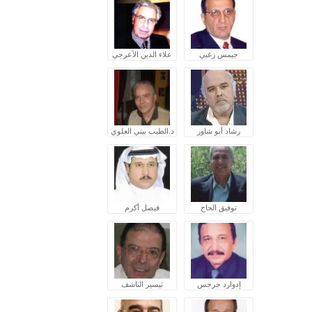
جيمس زغبي
علاء الدين الأعرجي
رشاد أبو شاور
د.الطيب بيتي العلوي
توفيق الحاج
فيصل أكرم
إدوارد جرجس
تيسير الناشف