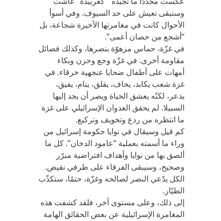
عكست مجدّدًا ما تجيده “كعربيدة” عاشت
وستبقى تعيش على حد السيوف. وفي أسوأ
الأحوال كانت في مغامرتها الأخيرة شجاعة، بل
“أشجع من حصان أعمى”.
في غزّة، حماس مزهوّة بنصرها، وكذلك فصائل
مقاومة أخرى. في غزّة وجع وحزن وبكاء
أمهات على أطفال ضحايا عنجهية خرقاء. في
غزة شعب يكابد، يخاف، يقلق، ينام، يفيق،
يذعر، لكنّه يعشق الحياة ويصر أن يجد إليها
السبيلا. لم يحقق العدوان الإسرائيلي على غزة
ما انتظره من ردع وتخويف وتركيع.
كم قيل وسيقال في نوايا حكومة إسرائيل من
وراء ما أسمته بعملية “عامود الدخان”. كل ما
ألصق بها من نوايا وأهداف افتراضية مبرّر
وصحيح، وسيبقى الفرقاء على طرفي نقيض.
الكل يدّعي النصر لصالحه وغزّة، حتمًا، ستكذّب
الطيّار.
إلى ذلك، وعلى مستوى آخر، فلقد كشفت هذه
المغامرة الإسرائيلية عن بعض الحقائق الهامة