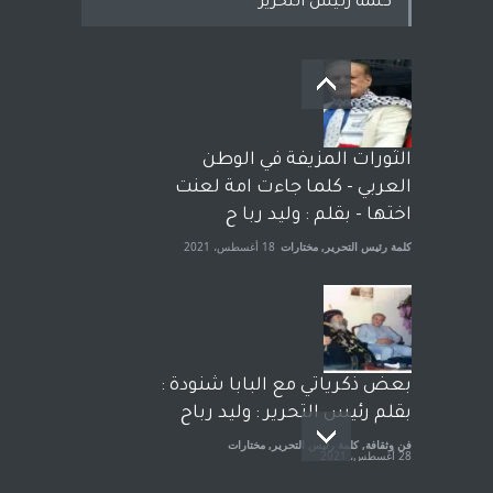
كلمة رئيس التحرير
بعد معارك قضائية طاحنة كتب
وترافع فيها بنفسه مرة اخرى..
الشيخ طارق يوسف يقهر
الحكومة الأمريكية ، فأعطوه
الثورات المزيفة في الوطن
الجنسية عن يد وهم صاغرون،
العربي - كلما جاءت امة لعنت
آراء حرة
,
مختارات
7 أبريل، 2023
اختها - بقلم : وليد ربا ح
كلمة رئيس التحرير
,
مختارات
18 أغسطس، 2021
بعض ذكرياتي مع البابا شنودة :
بقلم رئيس التحرير : وليد رباح
فن وثقافة
,
كلمة رئيس التحرير
,
مختارات
28 أغسطس، 2021