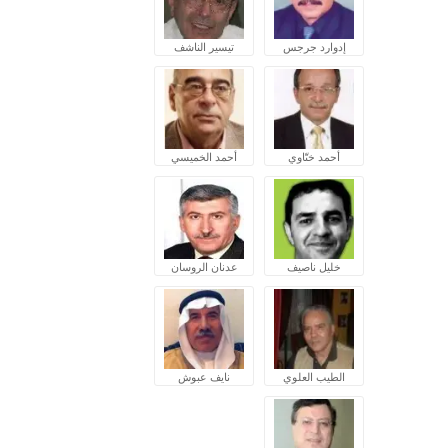
إدوارد جرجس
تيسير الناشف
أحمد ختّاوي
أحمد الخميسي
خليل ناصيف
عدنان الروسان
الطيب العلوي
نايف عبوش