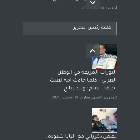
آراء حرة
18 فبراير، 2023
كلمة رئيس التحرير
بعد معارك قضائية طاحنة كتب
وترافع فيها بنفسه مرة اخرى..
الشيخ طارق يوسف يقهر
الحكومة الأمريكية ، فأعطوه
الثورات المزيفة في الوطن
الجنسية عن يد وهم صاغرون،
العربي - كلما جاءت امة لعنت
آراء حرة
,
مختارات
7 أبريل، 2023
اختها - بقلم : وليد ربا ح
كلمة رئيس التحرير
,
مختارات
18 أغسطس، 2021
بعض ذكرياتي مع البابا شنودة :