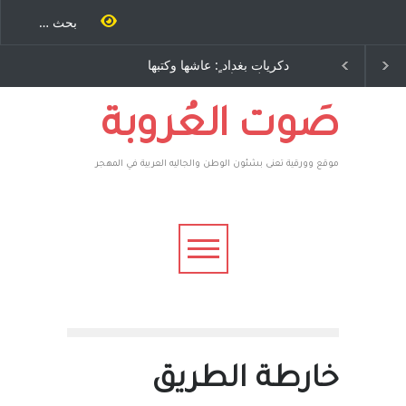
ية طاحنة كتب
دكريات بغداد ٍ: عاشها وكتبها
سه مرة اخرى..
:وليد رباح – نيوجرسي –
رق يوسف يقهر
الولايات المتحدة الامريكية
يكية ، فأعطوه
 وهم صاغرون،
صَوت العُروبة
موقع وورقية تعنى بشئون الوطن والجاليه العربية في المهجر
خارطة الطريق