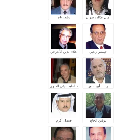
آمال عوّاد رضوان
وليد رباح
جيمس زغبي
علاء الدين الأعرجي
رشاد أبو شاور
د.الطيب بيتي العلوي
توفيق الحاج
فيصل أكرم