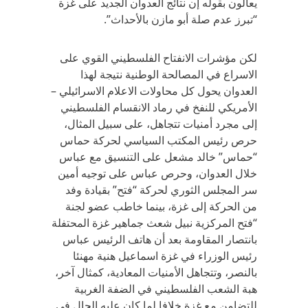
يعالون بقوله إن نتائج العدوان الجديد على غزة
“تبرز عدم صلة أبو مازن بالأحداث”.
لكن مؤشرات الانفتاح الفلسطيني القوي على
الاسراع في المصالحة الوطنية نتيجة لهذا
العدوان يحول كل محاولات الاعلام الاسرائيلي –
الأمريكي للنفخ في رماد الانقسام الفلسطيني
إلى مجرد أمنيات تتجاهل، على سبيل المثال،
حرص رئيس المكتب السياسي لحركة حماس
“حماس” خالد مشعل على التنسيق مع عباس
خلال العدوان، وحرص عباس على توجيه أمين
سر المجلس الثوري لحركة “فتح” بقيادة وفد
من الحركة إلى غزة، بينما خاطب عضو لجنة
“فتح المركزية نبيل شعث جماهير غزة المحتفلة
بانتصار المقاومة بعد أن هاتف الرئيس عباس
رئيس الوزراء في غزة اسماعيل هنية مهنئا
بالنصر، وتتجاهل الأمنيات المعادية، كمثال آخر،
هبة الشعب الفلسطيني في الضفة الغربية
للتضامن مع غزة خلافا لما كان عليه الحال في