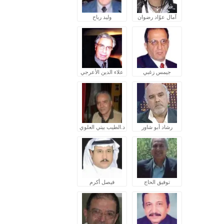
آمال عوّاد رضوان
وليد رباح
جيمس زغبي
علاء الدين الأعرجي
رشاد أبو شاور
د.الطيب بيتي العلوي
توفيق الحاج
فيصل أكرم