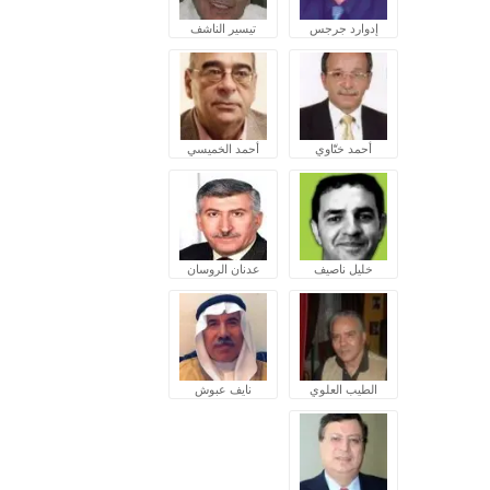
إدوارد جرجس
تيسير الناشف
أحمد ختّاوي
أحمد الخميسي
خليل ناصيف
عدنان الروسان
الطيب العلوي
نايف عبوش