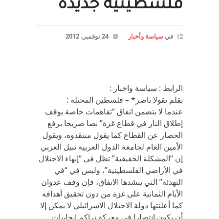
فلسطينية جديده
في
سياسة وأخبار
24 نوفمبر، 2012
الرابط : سياسة واخبار :
بقلم نقولا ناصر* – فلسطين المحتله :
عندما لا يتضمن اتفاق “تفاهمات خاصة بوقف
إطلاق النار في قطاع غزة” نصا صريحا برفع
الحصار عن القطاع كما يقول منتقدوه، ويقول
الأمين العام لجامعة الدول العربية نبيل العربي
إن “المشكلة الحقيقية” تظل في “إنهاء الاحتلال
في الأراضي الفلسطينية”، وليس في “في
التهدئة” التي ينشدها الاتفاق، فإن وقف عدوان
الأيام الثمانية على غزة من دون تحقيق أهدافه
كما أعلنتها دولة الاحتلال الاسرائيلي لا يمكن إلا
أن يكون انتصارا في معركة تراكم ايجابيات