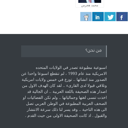
محمد هجرس
من نحن؟
اسبوعية مطبوعة تصدر في الولايات المتحده
الامريكية منذ عام 1993 ، لم ‏تنقطع اسبوعا واحدا عن
الصدور منذ انشائها .. توزع في خمس ولايات امريكية
‏وتلاقي قبولا لدى القارىء ..‏ لقد كان الهدف الاول من
اصدار هذه الصحيفة باللغة العربية .. ان الجالية قد
اخذت ‏تنسى لغتها وجمالياتها .. ولم تكن الفضائيات او
الصحف العربية المطبوعة في الوطن ‏العربي تصل
الى هذه الناحية .. وقد يسر لنا ذلك سرعة الانتشار
والقبول . اذ كانت ‏الصحيفة الاولى من حيث القدم . ‏