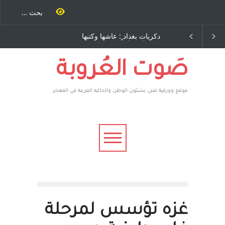
ت بغداد ٍ: عاشها وكتبها
الاستيطان ومسلسل الخداع
وليد رباح – نيوجرسي –
المستمر - قلم : راسم عبيدات
ايات المتحدة الامريكية
صَوت العُروبة
موقع وورقية تعنى بشئون الوطن والجاليه العربية في المهجر
غزه تؤسس لمرحلة