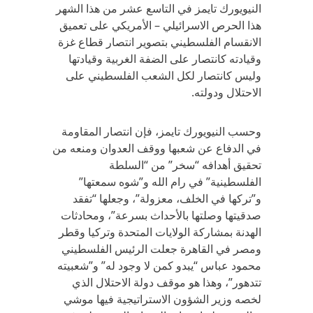
النيويورك تايمز في التاسع عشر من هذا الشهر
هذا الحرص الاسرائيلي – الأمريكي على تعميق
الانقسام الفلسطيني بتصوير انتصار قطاع غزة
وقيادته كانتصار على الضفة الغربية وقيادتها
وليس كانتصار لكل الشعب الفلسطيني على
الاحتلال ودولته.
وحسب النيويورك تايمز، فإن انتصار المقاومة
في الدفاع عن شعبها ووقف العدوان ومنعه من
تحقيق أهدافه “سخر” من “السلطة
الفلسطينية” في رام الله و”شوه سمعتها”
و”تركها في الخلف، معزولة”، وجعلها “تفقد
صدقيتها وصلتها بالأحداث بسرعة”، ومحادثات
الهدنة بمشاركة الولايات المتحدة وتركيا وقطر
ومصر في القاهرة جعلت الرئيس الفلسطيني
محمود عباس “يبدو كمن لا وجود له” و”شعبيته
تتدهور”، وهذا هو موقف دولة الاحتلال الذي
لخصه وزير الشؤون الاستراتيجية فيها موشي