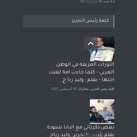
آراء حرة
18 فبراير، 2023
كلمة رئيس التحرير
بعد معارك قضائية طاحنة كتب
وترافع فيها بنفسه مرة اخرى..
الشيخ طارق يوسف يقهر
الحكومة الأمريكية ، فأعطوه
الثورات المزيفة في الوطن
الجنسية عن يد وهم صاغرون،
العربي - كلما جاءت امة لعنت
آراء حرة
,
مختارات
7 أبريل، 2023
اختها - بقلم : وليد ربا ح
كلمة رئيس التحرير
,
مختارات
18 أغسطس، 2021
بعض ذكرياتي مع البابا شنودة :
بقلم رئيس التحرير : وليد رباح