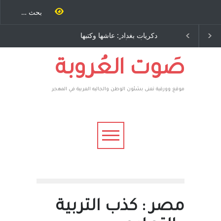
ية طاحنة كتب
دكريات بغداد ٍ: عاشها وكتبها
سه مرة اخرى..
:وليد رباح – نيوجرسي –
رق يوسف يقهر
الولايات المتحدة الامريكية
يكية ، فأعطوه
 وهم صاغرون،
صَوت العُروبة
موقع وورقية تعنى بشئون الوطن والجاليه العربية في المهجر
مصر : كذب التربية