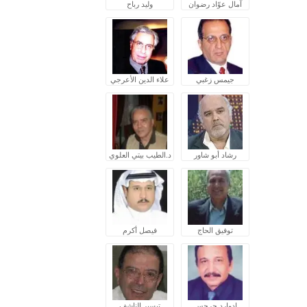
آمال عوّاد رضوان
وليد رباح
جيمس زغبي
علاء الدين الأعرجي
رشاد أبو شاور
د.الطيب بيتي العلوي
توفيق الحاج
فيصل أكرم
إدوارد جرجس
تيسير الناشف