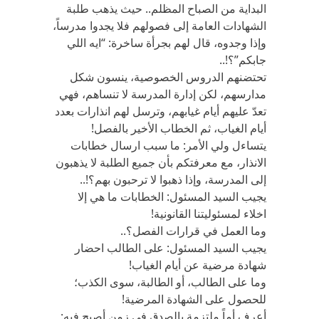
البداية من الصباح المظلم.. حيث يذهب طلبة
الشهادات العامة إلى فصولهم فلا يجدوا مدرساً،
وإذا وجدوه، قال لهم بجرأة ساخرة: “ايه اللي
جابكم”؟!..
تحتضنهم الدروس الخصوصية، ينسون شكل
مدارسهم، لكن إدارة المدرسة لا تنساهم، فهي
تعدّ عليهم أيام غيابهم، وترسل لهم انذارات بعدد
أيام الغياب، ثم الخطاب الأخير بالفصل!
يتساءل ولي الأمر: ما سبب ارسال خطابات
الانذار، مع معرفتكم بأن جميع الطلبة لا يذهبون
إلى المدرسة، وإذا ذهبوا لا ترحبون بهم؟!..
يجيب السيد المسئول: الخطابات ما هي إلا
اخلاء لمسئوليتنا القانونية!
وما العمل في قرارات الفصل؟..
يجيب السيد المسئول: على الطالب احضار
شهادة مرضية عن أيام الغياب!
وما على الطالب، أو الطالبة، سوى الكذب؛
للحصول على الشهادة المرضية!
أعرف أماً ملتزمة بالصدق في زمن أصبح فيه: