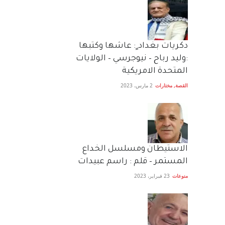
دكريات بغداد ٍ: عاشها وكتبها
:وليد رباح – نيوجرسي – الولايات
المتحدة الامريكية
القصة
,
مختارات
2 مارس، 2023
الاستيطان ومسلسل الخداع
المستمر – قلم : راسم عبيدات
منوعات
23 فبراير، 2023