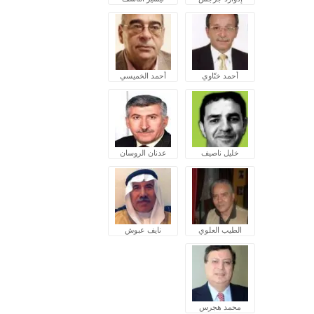
أحمد ختّاوي
أحمد الخميسي
خليل ناصيف
عدنان الروسان
الطيب العلوي
نايف عبوش
محمد هجرس