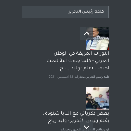
كلمة رئيس التحرير
بعد معارك قضائية طاحنة كتب
وترافع فيها بنفسه مرة اخرى..
الشيخ طارق يوسف يقهر
الحكومة الأمريكية ، فأعطوه
الثورات المزيفة في الوطن
الجنسية عن يد وهم صاغرون،
العربي - كلما جاءت امة لعنت
آراء حرة
,
مختارات
7 أبريل، 2023
اختها - بقلم : وليد ربا ح
كلمة رئيس التحرير
,
مختارات
18 أغسطس، 2021
بعض ذكرياتي مع البابا شنودة :
بقلم رئيس التحرير : وليد رباح
فن وثقافة
,
كلمة رئيس التحرير
,
مختارات