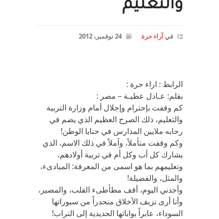
والتعليم
في
آراء حرة
24 نوفمبر، 2012
الرابط : اراء حرة :
بقلم: عـادل عطيـة – مصر :
كم وقفت بإحترام وإجلال أمام وزارة التربية
والتعليم، ذلك الصرح العظيم الذي يضم في
رحابه ملايين المدارس في حنايا الوطن!
وكم وقفت متأملاً، وآملاً في ذلك الاسم، الذي
يشارك كل أب وكل أم في تربية أولادهم،
وتعليمهم بما هو اسمى من المعرفة: المبادىء،
والمثل، والفضيلة!
وأجدني اليوم، أقف مطأطىء القلب، والمصير،
وأنا أرى نزيف الأخلاق منحدراً من سبوراتها
السوداء، عابراً بواباتها الحديدية إلى التراب!