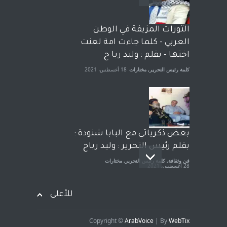
وترافع فيها بنفسه مرة اخرى..
الشيخ طارق يوسف يقهر
الحكومة الأمريكية ، فأعطوه
الثورات المزيفة في الوطن
الجنسية عن يد وهم صاغرون،
العربي - كلما جاءت امة لعنت
آراء حرة
,
مختارات
7 أبريل، 2023
اختها - بقلم : وليد ربا ح
كلمة رئيس التحرير
,
مختارات
18 أغسطس، 2021
بعض ذكرياتي مع البابا شنودة :
بقلم رئيس التحرير : وليد رباح
فن وثقافة
,
كلمة رئيس التحرير
,
مختارات
28 أغسطس، 2021
للأعلى
Copyright ©
ArabVoice
| By
WebTix