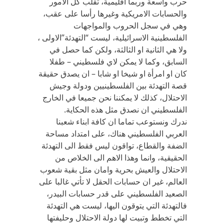
حرب واسعة وربما اقليمية، تقلب كل الامور
والحسابات الامريكية وغيرها رأسا على عقب،
وهي في سجل الحروب والمواجهات
الفلسطينية الاسرائيلية، ليست “التهدئة”الاولى ،
ولا هي الثانية او الثالثة، ولكن كما حصل في
السابق، وكما لا يمكن لاي فلسطيني – طفلا
كان او امرأة او شيخا او شابا – ان يصدق حقيقة
قصة التهدئة بين الفلسطينيين ودولة وجيش
الاحتلال، كذلك لا يمكننا نحن جميعا في الخارج
الفلسطيني ان نصدق مثل هذه الحكاية.
ندرك ونستوعب تماما ان كافة ابناء شعبنا
العربي الفلسطيني هناك، على امتداد مساحة
الضفة والقطاع، تواقون ليس فقط الى التهدئة
الحقيقية، وانما وهذا الاهم الى الخلاص من
الاحتلال والعيش بحرية وامان مثل بقية شعوب
العالم، غير ان حسابات الحقل لا تأتي غالبا على
الصعيد الفلسطيني على قدر حسابات البيدر،
فالتهدئة التي يتوقون اليها، ليست هي التهدئة
التي تخطط وتبيت لها دولة الاحتلال وحليفتها