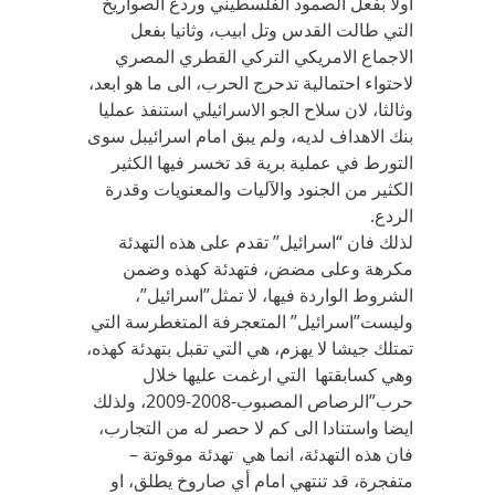
اولا بفعل الصمود الفلسطيني وردع الصواريخ
التي طالت القدس وتل ابيب، وثانيا بفعل
الاجماع الامريكي التركي القطري المصري
لاحتواء احتمالية تدحرج الحرب، الى ما هو ابعد،
وثالثا، لان سلاح الجو الاسرائيلي استنفذ عمليا
بنك الاهداف لديه، ولم يبق امام اسرائيبل سوى
التورط في عملية برية قد تخسر فيها الكثير
الكثير من الجنود والآليات والمعنويات وقدرة
الردع.
لذلك فان “اسرائيل” تقدم على هذه التهدئة
مكرهة وعلى مضض، فتهدئة كهذه وضمن
الشروط الواردة فيها، لا تمثل”اسرائيل”،
وليست”اسرائيل” المتعجرفة المتغطرسة التي
تمتلك جيشا لا يهزم، هي التي تقبل بتهدئة كهذه،
وهي كسابقتها التي ارغمت عليها خلال
حرب”الرصاص المصبوب-2008-2009، ولذلك
ايضا واستنادا الى كم لا حصر له من التجارب،
فان هذه التهدئة، انما هي تهدئة موقوتة –
متفجرة، قد تنتهي امام أي صاروخ يطلق، او