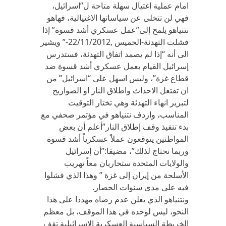
امام عملية اغتيال سهلة متاحة ل”اسرائيل،
فهي لن تتخلى عن سياساتها الاغتيالية، فهاهو
نتنياهو يلمح إلى”عمل عسكري أشد قسوة” إذا
فشلت التهدئة-الخميس ,22/11/2012-” ويشير
الى أنه “إذا لم يصمد اتفاق التهدئة، فستدرس
إسرائيل القيام بعمل عسكري أشد قسوة ضد
قطاع غزة”، وليس اسهل على “اسرائيل” من
ان تفتعل الاحداث واطلاق النار او الصواريخ
لتبرير انهاء التهدئة وهي تختار التوقيت
المناسب، واردف نتنياهو في مؤتمر صحفي مع
بدء تنفيذ وقف إطلاق النار”أعلم أن بعض
المواطنين يتوقعون عملاً عسكرياً أشد قسوة
وربما نحتاج لذلك”، مضيفا:”أن إسرائيل
والولايات المتحدة ستحاربان معاً تهريب
الأسلحة من إيران إلى غزة ” وهذا الذي فشلوا
فيه على مدى سنوات الحصار.
ونتنياهو الذي يعلن عدم رضاه مهددا على هذا
النحو، ليس لوحده في هذا الموقف، بل معظم
الخريطة السياسية العسكرية الاسرائيلية تقف