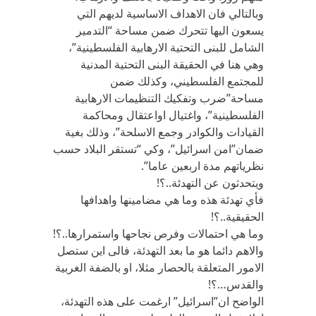
وبالتالي فان الاهداف الاساسية لديهم التي
يسعون اليها تتحرك ضمن مساحة “التدمير
الشامل للبنى التحتية الارهابية الفلسطينية”،
وهي هنا في الحقيقة البنى التحتية المدنية
للمجتمع الفلسطيني، وكذلك ضمن
مساحة”ضرب وتفكيك التنظيمات الارهابية
الفلسطينية”، واغتيال اواعتقال ومحاكمة
القيادات والكوادر وجمع الاسلحة”، وذلك بغية
ضمان”امن اسرائيل”، وكي “تستقر البلاد حسب
نظرياتهم مدة اربعين عاما”.
ويتحدثون عن التهدئة..؟!
فأي تهدئة هذه وما هي مضامينها واهدافها
الحقيقية..؟!
وما هي احتمالات وفرص نجاحها واستمرارها..؟!
والاهم دائما هو ما بعد التهدئة، فالى اين ستصل
الامور المتعلقة بالحصار مثلا، او بالضفة الغربية
والقدس…؟!
الواضح ان”اسرائيل” ارغمت على هذه التهدئة،