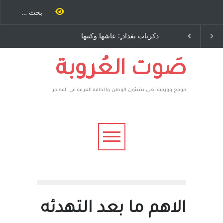
 طاحنة كتب
دكريات بغداد ٍ: عاشها وكتبها
الاستيطان ومسلسل الخ
 مرة اخرى..
:وليد رباح – نيوجرسي –
المستمر - قلم : راسم عبي
 يوسف يقهر
الولايات المتحدة الامريكية
ية ، فأعطوه
هم صاغرون،
صَوت العُروبة
موقع وورقية تعنى بشئون الوطن والجاليه العربية في المهجر
الاهم ما بعد التهدئه