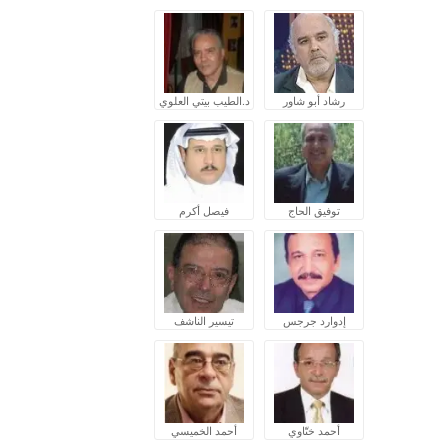
رشاد أبو شاور
د.الطيب بيتي العلوي
توفيق الحاج
فيصل أكرم
إدوارد جرجس
تيسير الناشف
أحمد ختّاوي
أحمد الخميسي