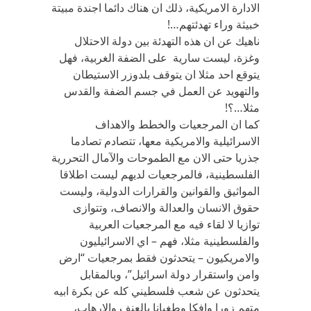
الادارة الامريكية، ذلك ان هناك دائما اجندة مبيتة
خبيثة وراء تهدئتهم…!
ناهيك عن ان هذه التهدئة بين دولة الاحتلال
وغزة، ليست سارية على الضفة الغربية، فهل
يتوقع احد مثلا ان يتوقف بلدوزر الاستيطان
والتهويد عن العمل في جسم الضفة والقدس
مثلا…؟!
كما ان المرجعيات والخطط والاهداف
الاسرائيلية والامريكية معها، تتصادم تصادما
جذريا حتى الان مع الطموحات والآمال التحررية
الفلسطينية، فالمرجعيات لديهم ليست اطلاقا
المواثيق والقوانين والقرارات الدولية، وليست
حقوق الانسان والعدالة والانصاف، وتتوازى
توازيا لا لقاء فيه مع المرجعيات العربية
والفلسطينية مثلا، فهم – اي الاسرائيليون
والامريكيون – يتحدثون فقط بمرجعيات “ارض
وامن واستقرار دولة اسرائيل”، وبالمقابل
يتحدثون عن شعب فلسطيني كله عن بكرة ابيه
متهم زورا وافكا وطغيانا بالعنف والارهاب،