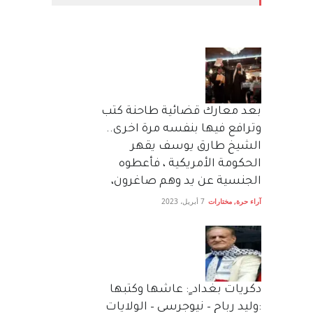
بعد معارك قضائية طاحنة كتب
وترافع فيها بنفسه مرة اخرى..
الشيخ طارق يوسف يقهر
الحكومة الأمريكية ، فأعطوه
الجنسية عن يد وهم صاغرون،
آراء حرة
,
مختارات
7 أبريل، 2023
دكريات بغداد ٍ: عاشها وكتبها
:وليد رباح – نيوجرسي – الولايات