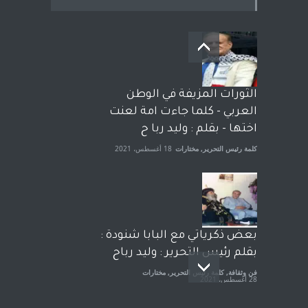
بعد معارك قضائية طاحنة كتب
وترافع فيها بنفسه مرة اخرى..
الشيخ طارق يوسف يقهر
الحكومة الأمريكية ، فأعطوه
الثورات المزيفة في الوطن
الجنسية عن يد وهم صاغرون،
العربي - كلما جاءت امة لعنت
آراء حرة
,
مختارات
7 أبريل، 2023
اختها - بقلم : وليد ربا ح
كلمة رئيس التحرير
,
مختارات
18 أغسطس، 2021
بعض ذكرياتي مع البابا شنودة :
بقلم رئيس التحرير : وليد رباح
فن وثقافة
,
كلمة رئيس التحرير
,
مختارات
28 أغسطس، 2021