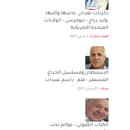
دكريات بغداد ٍ: عاشها وكتبها
:وليد رباح – نيوجرسي – الولايات
المتحدة الامريكية
القصة
,
مختارات
2 مارس، 2023
الاستيطان ومسلسل الخداع
المستمر – قلم : راسم عبيدات
منوعات
23 فبراير، 2023
الكتاب الصَّوتي – عوالم تحت