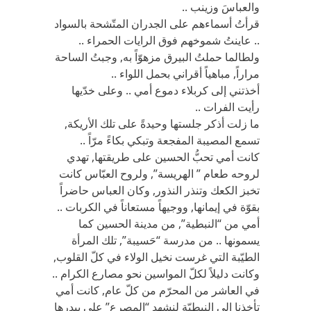
والعباسَ وزينب ..
قرأتُ أسماءهم على الجدران المتّشحة بالسواد
.. عاينتُ شموخهم فوق الرايات الحمراء ..
ولطالما حملتُ البيرق مزهوّاً به, وجبتُ الساحة
مراراً, مباهياً أقراني بحمل اللواء ..
أخذتني إلى كربلاء دموع أمي .. وعلى خدّيها
رأيت الفرات ..
ما زلت أذكر جلستها وحيدةً على تلك الأريكة,
تسمع المصيبة المفجعة وتبكي بكاءً مرّاً ..
كانت أمي تحبُّ الحسين على طريقتها, تهدي
لروحه طعام ” الهريسة”, ولروح العبّاس كانت
تخبز الكعك وتنذر النذور, وكان العباس حاضراً
بقوّة في إيمانها, ووجيهاً مستعاناً في الكربات ..
أمي من “النبطية”, من مدينة الحسين كما
يسمونها .. من مدرسة “حَسيبة”, تلك المرأة
الطيّبة التي غرست نخيل الولاء في كلّ القلوب,
وكانت دليلاً لكلّ المواسين نحو مصارع الكرام ..
في العاشر من المحرّم من كلّ عام, كانت أمي
تأخذنا إلى النبطيّة لنشهد “المصرع” على بيدرها