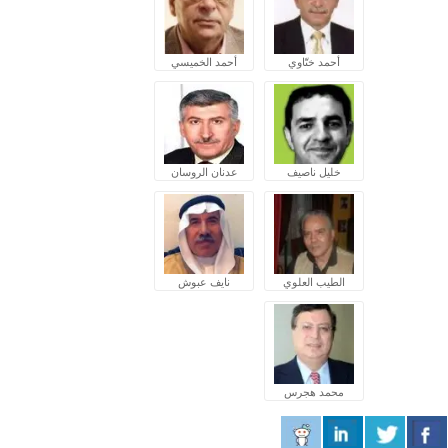
أحمد ختّاوي
أحمد الخميسي
خليل ناصيف
عدنان الروسان
الطيب العلوي
نايف عبوش
محمد هجرس