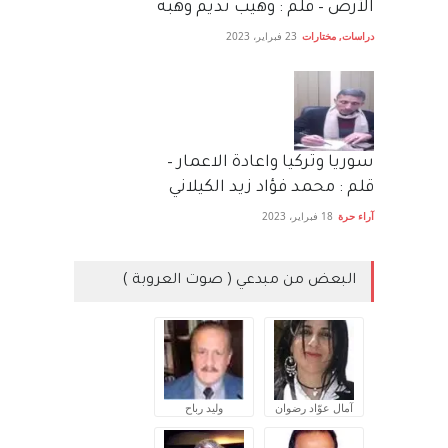
الأرض – قلم : وهيب نديم وهبه
دراسات
,
مختارات
23 فبراير، 2023
سوريا وتركيا واعادة الاعمار –
قلم : محمد فؤاد زيد الكيلاني
آراء حرة
18 فبراير، 2023
البعض من مبدعي ( صوت العروبة )
آمال عوّاد رضوان
وليد رباح