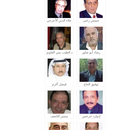
جيمس زغبي
علاء الدين الأعرجي
رشاد أبو شاور
د.الطيب بيتي العلوي
توفيق الحاج
فيصل أكرم
إدوارد جرجس
تيسير الناشف