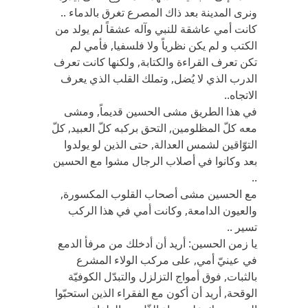
ونرى المدينة بعد ذاك المصرع تغرق بالدماء ..
كانت أمي عاشقة للنبي وآله عشقاً لم يولد من
الكتب و لم يكن نظرياً ولا فلسفيا, فأمي لم
تكن تعرف القراءة والكتابة, ولكنها كانت تعرف
الدرب الذي لا يُضل, وتملك القلب الذي يعرف
الاتجاه..
في هذا الطريق مشى الحسين قديماً, ومشى
معه كلّ المظلومين, التحق بركبه كلّ العبيد, كلّ
التوّاقين لشمس العدالة, حتى الذين لو يولدوا
بعد وكانوا في أصلاب الرجال مشوا مع الحسين
..
مع الحسين مشى أصحاب القلوب المكسورة,
والعيون الدامعة, وكانت أمي في هذا الركب
تسير ..
يا زمن الحسين: أريد أن أدخلك من مرفأ الدمع
في عينيّ أمي, على مركب الولاء المشرع
بالثبات, فوق أمواج التزلزل والتبدّل الكوفيّة
الوقحة, أريد أن أكون مع الفقراء الذين استحبّوا