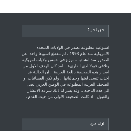
من نحن؟
اسبوعية مطبوعة تصدر في الولايات المتحده
الامريكية منذ عام 1993 ، لم ‏تنقطع اسبوعا واحدا عن
الصدور منذ انشائها .. توزع في خمس ولايات امريكية
‏وتلاقي قبولا لدى القارىء ..‏ لقد كان الهدف الاول من
اصدار هذه الصحيفة باللغة العربية .. ان الجالية قد
اخذت ‏تنسى لغتها وجمالياتها .. ولم تكن الفضائيات او
الصحف العربية المطبوعة في الوطن ‏العربي تصل
الى هذه الناحية .. وقد يسر لنا ذلك سرعة الانتشار
والقبول . اذ كانت ‏الصحيفة الاولى من حيث القدم . ‏
اراء حرة