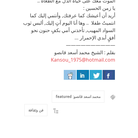
الموت معك على حياة الذّل مع الطغاة ..
يا زمن الحسين :
أريد أن أعيشك كما عرفتك, وأنتمي إليك كما
انتميتُ طفلا .. وها أنا اليوم آتٍ إليك, ألبس ثوب
السواد المهيب, تأخذني أمي بكفٍ حنون نحو
أفقٍ أبدي الإحمرار …
——————————
بقلم : الشيخ محمد أسعد قانصو
Kansou_1975@hotmail.com
محمد اسعد قانصو: featured
فن وثقافة