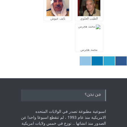
الطيب العلوي
نايف عبوش
محمد هجرس
من نحن؟
اسبوعية مطبوعة تصدر في الولايات المتحده
الامريكية منذ عام 1993 ، لم ‏تنقطع اسبوعا واحدا عن
الصدور منذ انشائها .. توزع في خمس ولايات امريكية