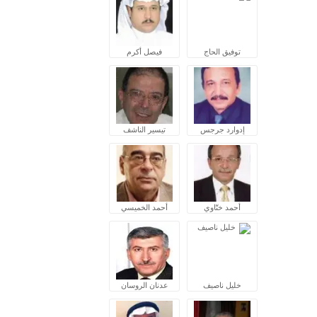
توفيق الحاج
فيصل أكرم
إدوارد جرجس
تيسير الناشف
أحمد ختّاوي
أحمد الخميسي
خليل ناصيف
عدنان الروسان