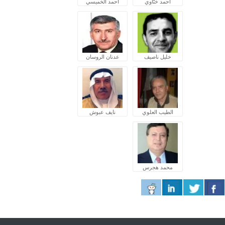
أحمد ختّاوي
أحمد الخميسي
خليل ناصيف
عدنان الروسان
الطيب العلوي
نايف عبوش
محمد هجرس