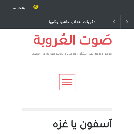
ية طاحنة كتب
دكريات بغداد ٍ: عاشها وكتبها
سه مرة اخرى..
:وليد رباح – نيوجرسي –
رق يوسف يقهر
الولايات المتحدة الامريكية
يكية ، فأعطوه
 وهم صاغرون،
صَوت العُروبة
موقع وورقية تعنى بشئون الوطن والجاليه العربية في المهجر
آسفون يا غزه