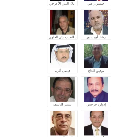
جيمس زغبي
علاء الدين الأعرجي
رشاد أبو شاور
د.الطيب بيتي العلوي
توفيق الحاج
فيصل أكرم
إدوارد جرجس
تيسير الناشف