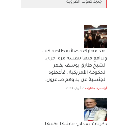
جديد صوت العروبة
بعد معارك قضائية طاحنة كتب
وترافع فيها بنفسه مرة اخرى..
الشيخ طارق يوسف يقهر
الحكومة الأمريكية ، فأعطوه
الجنسية عن يد وهم صاغرون،
آراء حرة
,
مختارات
7 أبريل، 2023
دكريات بغداد ٍ: عاشها وكتبها