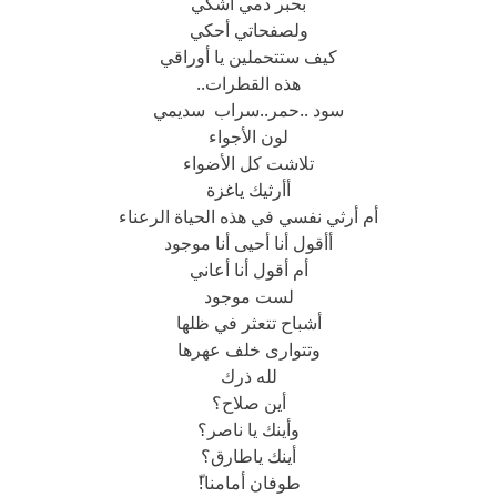
بحبر دمي أشكي
ولصفحاتي أحكي
كيف ستتحملين يا أوراقي
هذه القطرات..
سود ..حمر..سراب سديمي
لون الأجواء
تلاشت كل الأضواء
أأرثيك ياغزة
أم أرثي نفسي في هذه الحياة الرعناء
أأقول أنا أحيى أنا موجود
أم أقول أنا أعاني
لست موجود
أشباح تتعثر في ظلها
وتتوارى خلف عهرها
لله ذرك
أين صلاح؟
وأينك يا ناصر؟
أينك ياطارق؟
طوفان أمامنا!ّ