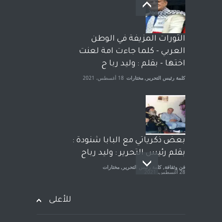
وترافع فيها بنفسه مرة اخرى..
الشيخ طارق يوسف يقهر
الحكومة الأمريكية ، فأعطوه
الثورات المزيفة في الوطن
الجنسية عن يد وهم صاغرون،
العربي - كلما جاءت امة لعنت
آراء حرة
,
مختارات
7 أبريل، 2023
اختها - بقلم : وليد ربا ح
كلمة رئيس التحرير
,
مختارات
18 أغسطس، 2021
بعض ذكرياتي مع البابا شنودة :
بقلم رئيس التحرير : وليد رباح
فن وثقافة
,
كلمة رئيس التحرير
,
مختارات
28 أغسطس، 2021
للأعلى