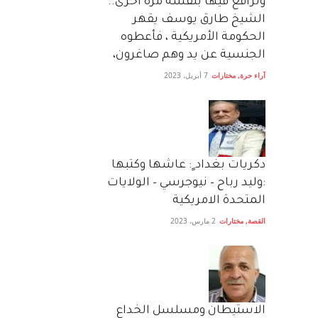
وترافع فيها بنفسه مرة اخرى..
الشيخ طارق يوسف يقهر
الحكومة الأمريكية ، فأعطوه
الجنسية عن يد وهم صاغرون،
آراء حرة
,
مختارات
7 أبريل، 2023
دكريات بغداد ٍ: عاشها وكتبها
:وليد رباح – نيوجرسي – الولايات
المتحدة الامريكية
القصة
,
مختارات
2 مارس، 2023
الاستيطان ومسلسل الخداع