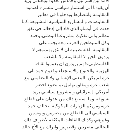
الأمد بين اسرائيل وحماس تحديداً،وبالتالي يريد
أن يقودنا الى استثمار سياسي متسرع لصمود
المقاومة وانتصارها،ويدخلونا في دهاليز
المفاوضات والمشاريع السياسية المشبوهة،كما
حدث في أوسلو الذي قاد إلى إدخالنا في نفق
مظلم والى تفكيك مشروعنا الوطني،وحمد
وكل المنبطحين العرب معه يجب على
المقاومة الفلسطينية ان لا تثق بهم،وهم لا
يردون الخير لا للمقاومة ولا للشعب
الفلسطيني،فهم يريدون ان يعمموا ثقافة
الهزيمة والخنوع والاستجداء،وقدوم حمد الى
غزة لم يكن بالمعنى الإنساني ولا التضامني مع
شعب غزة ومقاومتها،بل تم بضوء اخضر
أمريكي- إسرائيلي وبمشروع سياسي يريد
تسويقه،وما استتبع ذلك من عدوان على قطاع
غزة،ومن ثم الزيارات المكوكية لتحالف حمد
السياسي الى القطاع من مصريين وتونسين
وغيرهم،وكذلك اللقاءات المكثفة لأطراف ذلك
التحالف مصريين وقطريين واتراك مع الأخ خالد