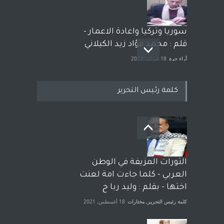
سوريا وتركيا واعادة الاعمار -
قلم : محمد فؤاد زيد الكيلاني
آراء حرة
18 فبراير، 2023
كلمة رئيس التحرير
بعد معارك قضائية طاحنة كتب
وترافع فيها بنفسه مرة اخرى..
الشيخ طارق يوسف يقهر
الحكومة الأمريكية ، فأعطوه
الثورات المزيفة في الوطن
الجنسية عن يد وهم صاغرون،
العربي - كلما جاءت امة لعنت
آراء حرة
,
مختارات
7 أبريل، 2023
اختها - بقلم : وليد ربا ح
كلمة رئيس التحرير
,
مختارات
18 أغسطس، 2021