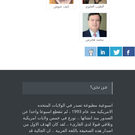
الطيب العلوي
نايف عبوش
محمد هجرس
من نحن؟
اسبوعية مطبوعة تصدر في الولايات المتحده
الامريكية منذ عام 1993 ، لم ‏تنقطع اسبوعا واحدا عن
الصدور منذ انشائها .. توزع في خمس ولايات امريكية
‏وتلاقي قبولا لدى القارىء ..‏ لقد كان الهدف الاول من
اصدار هذه الصحيفة باللغة العربية .. ان الجالية قد