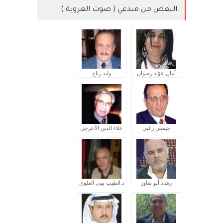
البعض من مبدعي ( صوت العروبة )
آمال عوّاد رضوان
وليد رباح
جيمس زغبي
علاء الدين الأعرجي
رشاد أبو شاور
د.الطيب بيتي العلوي