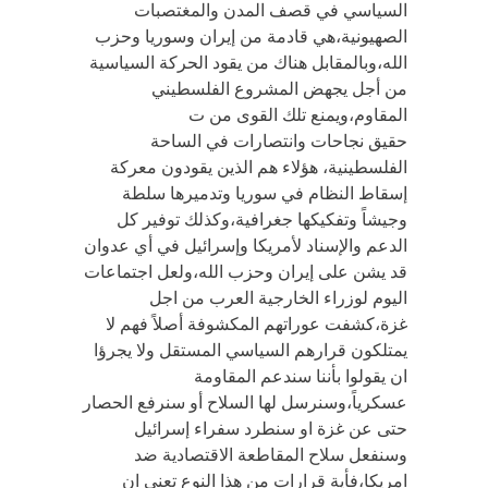
السياسي في قصف المدن والمغتصبات
الصهيونية،هي قادمة من إيران وسوريا وحزب
الله،وبالمقابل هناك من يقود الحركة السياسية
من أجل يجهض المشروع الفلسطيني
المقاوم،ويمنع تلك القوى من ت
حقيق نجاحات وانتصارات في الساحة
الفلسطينية، هؤلاء هم الذين يقودون معركة
إسقاط النظام في سوريا وتدميرها سلطة
وجيشاً وتفكيكها جغرافية،وكذلك توفير كل
الدعم والإسناد لأمريكا وإسرائيل في أي عدوان
قد يشن على إيران وحزب الله،ولعل اجتماعات
اليوم لوزراء الخارجية العرب من اجل
غزة،كشفت عوراتهم المكشوفة أصلاً فهم لا
يمتلكون قرارهم السياسي المستقل ولا يجرؤا
ان يقولوا بأننا سندعم المقاومة
عسكرياً،وسنرسل لها السلاح أو سنرفع الحصار
حتى عن غزة او سنطرد سفراء إسرائيل
وسنفعل سلاح المقاطعة الاقتصادية ضد
امريكا،فأية قرارات من هذا النوع تعني ان