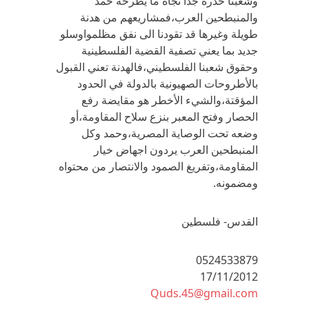
وشعبنا حذرة جداً تجاه ما يطرحه حمد
والمنبطحين العرب،فمشاريعهم من هدنة
طويلة وغيرها قد تقودنا الى نفق مظلمواوسلو
جديد بما يعني تصفية القضية الفلسطينية
وحقوق شعبنا الفلسطيني،فالهدنة تعني القبول
بالأطروحات الصهيونية بالدولة في الحدود
المؤقتة،والشيء الأخطر هو مقايضة رفع
الحصار وفتح المعبر بنزع سلاح المقاومة،أو
وضعه تحت الوصاية المصرية،وحمد وكل
المنبطحين العرب يردون اجهاض خيار
المقاومة،وتفريغ الصمود والانتصار من محتواه
ومضمونه.
القدس- فلسطين
0524533879
17/11/2012
Quds.45@gmail.com