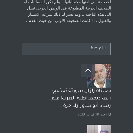
اخذت ‏تنسى لغتها وجمالياتها .. ولم تكن الفضائيات او
الصحف العربية المطبوعة في الوطن ‏العربي تصل
الى هذه الناحية .. وقد يسر لنا ذلك سرعة الانتشار
والقبول . اذ كانت ‏الصحيفة الاولى من حيث القدم . ‏
اراء حرة
معاناة زلزال سوريّة تفضح:
زيف ديمقراطية الغرب! قلم :
رشاد أبو شاورآراء حرة ..
آراء حرة
18 فبراير، 2023