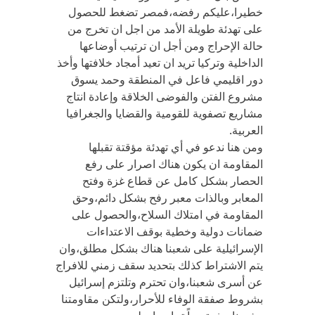
خطيرا،عليكم رفضه،فمصر تضغط للحصول
على تهدئة طويلة الأمد من اجل ان تخرج من
حالة الإحراج ومن أجل ان ترتيب أوضاعها
الداخلية وتركيا تريد ان تعيد أمجاد خلافتها وأخذ
دور اقليمي فاعل في المنطقة وحمد يسوق
مشروع الفتن والفوضى الخلاقة وإعادة انتاج
مشاريع تصفوية للقومية والقضايا والجغرافيا
العربية.
ومن هنا ندعو في أي تهدئة مؤقتة تقبلها
المقاومة ان يكون هناك اصرار على رفع
الحصار بشكل كامل عن قطاع غزة وفتح
المعابر وبالذات معبر رفح بشكل دائم،وحق
المقاومة في امتلاك السلاح،والحصول على
ضمانات دولية وخطية بوقف الاعتداءات
الإسرائيلية على شعبنا هناك بشكل مطلق،وان
يتم الاشتراط كذلك بتحديد سقف زمني للافراج
عن أسرى شعبنا،وان تحترم وتلتزم إسرائيل
بشروط صفقة الوفاء للأحرار،ولتكن مقاومتنا