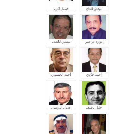
توفيق الحاج
فيصل أكرم
إدوارد جرجس
تيسير الناشف
أحمد ختّاوي
أحمد الخميسي
خليل ناصيف
عدنان الروسان