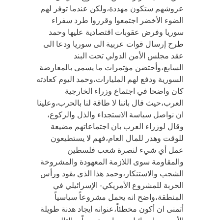
عروشهم ستكون مهددة،ولكن عندما توفر لهم
الضوء الأخضر اجتمعوا وقرروا طرد سفراء
سوريا وفرض عقوبات اقتصادية عليها وحمد
طرح إرسال قوات عربية الى سوريا ودعا الى
عقد مجلس الأمن الدولي تحت البند
السابع،وأحتضن مؤتمرات ما يسمى بالمعارضة
السورية ودفع لهم المليارات،وحمد اليوم كعادته
كان واضحا في اجتماع وزراء الخارجية
العرب،حيث قال باننا لا طاقة لنا بالحرب،وعلينا
ان نواصل سياسة الاستجداء والذل والركوع،
وقال لوزراء العرب بان اجتماعاتهم مضيعة
للوقت وهدر للمال العام،فهم لا يستطيعون
عمل أي شيء لنصرة شعب فلسطين
والمقاومة سوى اللازمة المعهودة والمشروخة
الشجب والاستنكار،وحمد هذا الذي يقود ورأس
الحربة للمشروع الأمريكي- الإسرائيلي في
المنطقة،واضح انه يحمل مشروعاً سياسياً
أتمنى ان أكون مخطئاً،عنوانه ايجاد هدنة طويلة