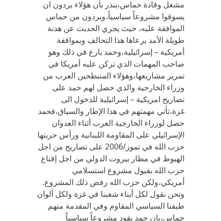
مشعل وقادة حماس،ينذر بأن هؤلاء يردون ان
يسوقوا مشروعاً سياسياً،ويردون من حماس
الموافقة عليه، حيث يجري الحديث عن هدنة
طويلة الأمد يرعاها هذا التحالف وبموافقة
أمريكية – إسرائيلية،وحمد بارع في ذلك وهو
صاحب المهمات الذي تركن عليه أمريكا في
تمرير مشاريعها،وهؤلاء المنبطحين العرب من
وزراء الخارجية والذي حصل لهم حمد على
تصاريح امريكية – إسرائيلية للدخول الى
غزة،تأتي مهمتهم في هذا الإطار والسياق،فحمد
حصل لوزراء الخارجية العرب أثناء العدوان
الإسرائيلي على المقاومة اللبنانية ورأس حربتها
حزب الله في تموز/2006 على تصاريح من اجل
الهبوط في مطار بيروت الدولي من اجل إقناع
حزب الله بقبول مشروع استسلامي
أمريكي،ولكن حزب الله رفض ذلك المشروع.
ونحن نقول لكل أبناء شعبنا في غزة ولكل ألوان
طيفنا السياسي المقاوم وفي المقدمة منهم
حماس،بان حمد يقود مشروعاً سياسياً