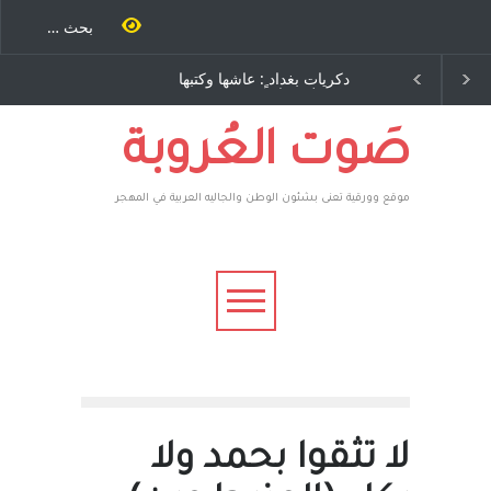
طاحنة كتب
دكريات بغداد ٍ: عاشها وكتبها
الاستيطان ومسلسل الخد
مرة اخرى..
:وليد رباح – نيوجرسي –
المستمر - قلم : راسم عبيد
يوسف يقهر
الولايات المتحدة الامريكية
ة ، فأعطوه
م صاغرون،
صَوت العُروبة
موقع وورقية تعنى بشئون الوطن والجاليه العربية في المهجر
لا تثقوا بحمد ولا