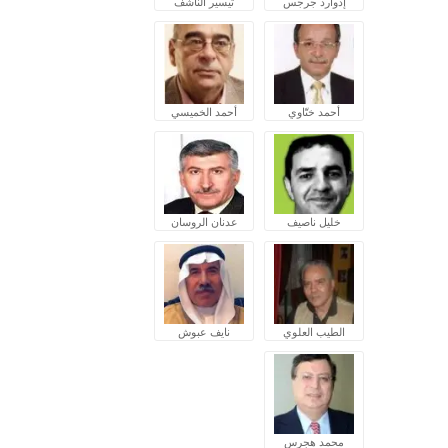
إدوارد جرجس
تيسير الناشف
أحمد ختّاوي
أحمد الخميسي
خليل ناصيف
عدنان الروسان
الطيب العلوي
نايف عبوش
محمد هجرس