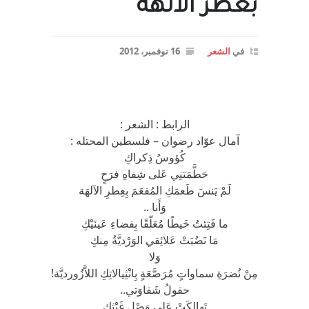
بعطر الالهة
في
الشعر
16 نوفمبر، 2012
الرابط : الشعر :
آمال عوّاد رضوان – فلسطين المحتله :
كُؤوسُ ذِكراكِ
حَطَّمَتنِي عَلى شِفاهِ فرَحٍ
لَمْ يَنسَ طَعمَكِ المُفعَمَ بِعِطرِ الآلهَة
وَأَنا ..
ما فَتِئتُ خَيطًا مُعَلّقًا بِفضاءِ عَينَيْكِ
مَا نَضُبَتْ عَلائِقي الوَرْديَّةُ مِنكِ
وَلا
مِنْ نُضرَةِ سماواتٍ مُرَصَّعَةٍ بِانْثِيالاتِكِ اللاَّزُورديَّة!
حقولُ شَقاوَتي..
تَهالكَتْ عَلى وَصْلِ غَيْثِكِ