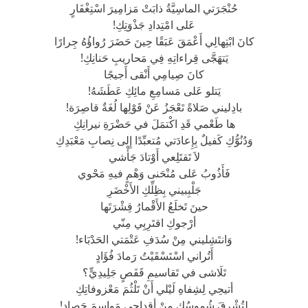
حُنْجَرَتي الماسِيَّةُ ذابَتْ مَزامِيرَ اسْتِغْفَارٍ
عَلى امْتِدادِ جَذْوَتِكِ!
كانَ ابْتِهالِي أَعْمَقَ عَبَقًا حِينَ حَضَرَ رُواؤُهُ جِرارًا
يَتهَجَّى قِراءاتِهِ فِي مَحاريبِ حَنانِكِ!
كانَ صِيامِي أَنْقى أَجيجًا
يَتلو عَلى مَسامِعِ مائِكِ عَطَشَهُ!
بادِليني صَلاةً تَعْجَزُ عَنْ قَوْلِها لُغَةٌ قاصِرَة!
ها طَعْمي قَدِ اكْتمَلَ في حَضْرَةِ نيرانِكِ
وَدُنُوُّكِ كَفيلٌ بِإِعادَتي مُتعبِّدًا إِلى نِصابِ مَعْبَدِكِ
لاَ تَقتَلِعي أَوْتادَ جَأْشي
فَأَذُوبُ عَلى مُنْحَنى وَهْمٍ فيهِ مَحْوي
جَلْبِبيني بِظِلِّكِ الأَخْضَرِ
حينَ تَخلَعُ الأَقْمارُ قِشْرَتَها
أرْجوكِ اقتَرِبِي مِنّي
وَانتَشِليني مِنْ سُدَفِ عَتْمَتي الحَدْبَاء!
أَتُراني اسْتَسْقَيْتُ رَمادَ فُؤَادٍ
تَلَاشى في تَقاسيمِ قَفَصٍ جَلِيدِيٍّ؟
أتيحِي لِشِفاهِ لَيْلي أَنْ تَلْثُمَ مَعْزوفاتِكِ
لِتُشْرِقَ شُموسُكِ مِنْ أقداحي مَواسِمَ حَصاد!