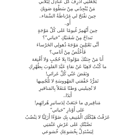
يَجْعَلُنِي أَذْرِفُ كُلَّ عَنادِلَ لِبْلابي
مَنْ يُنْجِدُني مِنْ سَطْوَةِ صَوتِكِ
حِينَ تفْتَحُ لي غِرْناطَةُ السَّمَاء..
أَو..
حِينَ أَنْهَمِرُ غُيومًا عَلى كُلِّ مَوْجَةٍ
تَنداحُ مِنْ شَفَتيْكِ “حَياتي”؟
أنَّى تَعْتَلِينَ مَوْجَةَ ذُهولِي الخَرْساءَ
فَأَخْلُصُ مِنْ آثامي؟
أَنا مَنْ جِئتُكَ مَوْلودًا بِلا حُجُبٍ وَلا أَقْنِعَة
ما كُنْتُ لاهِيًا عَنْ نقاءٍ عَبَّدَ القلوبَ بِطُهْرِكِ
وَنَفَضَ عَنّي كُلَّ عَرائي!
تَمَرُّدُ خَفْقتي المَهْووسَةِ لا تَلْجُمِيها
لا تُحِيليني وَطنًا مُثقَلاً بِالمَناقيرِ
أَبَدًا..
مَناقِيري ما خَنَعَتْ لِدَساتيرِ هُرائِهِم!
عَلى أَوْتارِ “حَياتي”
عَزَفْتُ هَيْكَلَكِ الْمُنِيفِ بِكِ ضَوْءًا أَزَلِيًّا لا يَنْضُبُ
نَصَّبْتُكِ عَلى عَرْشِ عَتْمَتِي
لِيَسْتَدِلَّ بِخُشوعِكِ خُشوعي