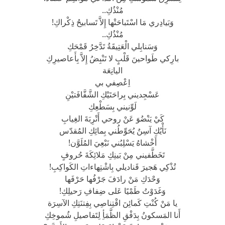
مُنْذُكِ..
وَبَيادِري مَا اسْتَباحَتْها إِلاَّ تَسابيحُ ذِكْراكِ!
مُنْذُكِ..
وَسَنابِلي الْعَتِيقَةُ تَدَّخِرُ قَمْحَكِ
بارِكي طَواحينَ قَلْبٍ لا تَنْبِضُ إِلاَّ بِأَعاصيرِكِ
اليانِعَة
اِعْصِفي بي
عَسْجِديني بِراحَتَيْكِ الشَّفَّافَتيْنِ
لَوِّنيني بِسَطْعِكِ
كَيْ يَنْضُوَ عَنْ روحي أَتْرِبَةَ الغِيابِ
نَأْيُكِ آسِنٌ يُحَوِّطُني بِمائِكِ المُقدّس
أَخْشاهُ يَسْلِبُني نَبْعِيَ المُلَوَّن!
تَخَطَّفيني مِنْ بَينِكِ مَلائِكَةَ حُروفٍ
تُذْكِي هَجيرَ قَناديلي بِاشْتِهاءاتِ الكَواكِبِ!
وَحْدَكِ مَنْ رادَفَ جَرْفُها حَرْفَها
وَغَدَوْتُ طَمْيًا عَلى ضِفافِ رَحيلِكِ!
يا مَنْ كُنْتِ كَمائِنَ اقْتِناصِي بِفِتنَتِكِ الآسِرَة
أَنا المَسكونُ بِدَفْقِ الظَّمَأِ لِتَفاصيلِ شُموخِكِ