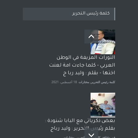
كلمة رئيس التحرير
بعد معارك قضائية طاحنة كتب
وترافع فيها بنفسه مرة اخرى..
الشيخ طارق يوسف يقهر
الحكومة الأمريكية ، فأعطوه
الثورات المزيفة في الوطن
الجنسية عن يد وهم صاغرون،
العربي - كلما جاءت امة لعنت
آراء حرة
,
مختارات
7 أبريل، 2023
اختها - بقلم : وليد ربا ح
كلمة رئيس التحرير
,
مختارات
18 أغسطس، 2021
بعض ذكرياتي مع البابا شنودة :
بقلم رئيس التحرير : وليد رباح
فن وثقافة
,
كلمة رئيس التحرير
,
مختارات