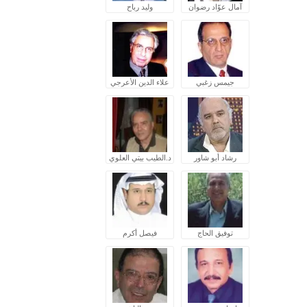
آمال عوّاد رضوان
وليد رباح
جيمس زغبي
علاء الدين الأعرجي
رشاد أبو شاور
د.الطيب بيتي العلوي
توفيق الحاج
فيصل أكرم