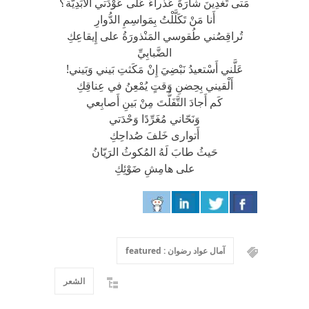
مَتى تَغْدِينَ شارَةً عَذْراءَ عَلى عَوْدَتي الأَبَدِيَّة؟
أَنا مَنْ تَكَلَّلْتُ بِمَواسِمِ الدُّوارِ
تُراقِصُني طُقوسي المَنْذورَةُ على إِيقاعِكِ
الضَّبابِيِّ
عَلَّني أَسْتعيدُ نَبْضِيَ إِنْ مَكَثتِ بَيني وَبَيني!
أَلْقيني بِحِضنِ وَقتٍ يُمْعِنُ في عِناقِكِ
كَم أَجادَ التَّفَلُّتَ مِنْ بَينِ أَصابِعي
وَنَحّاني مُغَرِّدًا وَحْدَتي
أَتوارى خَلفَ صُداحِكِ
حَيثُ طابَ لَهُ المُكوثُ الرَيّانُ
على هامِشِ ضَوْئِكِ
آمال عواد رضوان : featured
الشعر