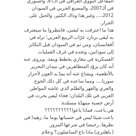
المفاعل النووي العراقي في ألـ81، والسوري
في ألـ2007، والمصنع الحربي في السودان
2012،…. وغير هذا وذاك الكثير، والحبل على
الجرار.
هذا ما اعترفت به ليفني، فانتظروا ما سيعترف
به ليفي برنارد عرّاب الربيع العربي؛ تراه في
أفغانستان، ومن ثم في السودان قبل التكاثر
إلى سودانين، وتجده في غرف العمليات
العسكرية في بنغازي يخطط وينفذ، ويروى عنه
أنه كان يزوّد المتظاهرين في ميدان التحرير
بالأطعمة، ويشاع عنه أنه يمدّ يد العون لأحرار
سوريا….. ومما ساعده في كل ذلك الجوع
والعري والقهر والظلم الذي عاشه المواطن
العربي في تلك البلدان؛ فجاء ليفي يحرث في
أرض خصبة ممهدّة مسمّدة.
هي باعت، فماذا باعوا؟؟؟؟؟؟؟؟؟؟
باعت شيئا ليس في حسبانها يوما ما، زهيدا في
نظرها، رخيصا في شرعها المزور.
( ياهلترى) ماذا باع المناضلون؟ وعلام