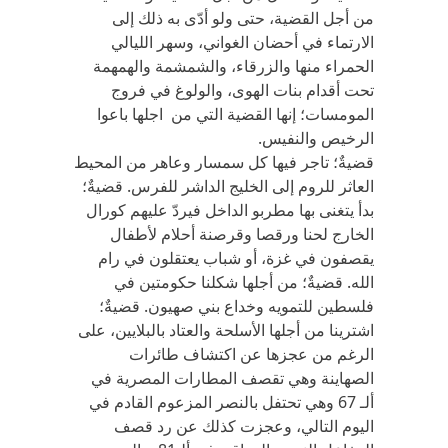
من أجل القضية، حتى ولو أدّى به ذلك إلى
الارتماء في أحضان الغواني، وسهر الليالي
الحمراء منها والزرقاء، والشمشمة والهمهمة
تحت أقدام بنات الهوى، والولوغ في فروج
المومسات؛ إنها القضية التي من اجلها باعوا
الرخيص والنفيس.
قضيةٌ؛ تاجر فيها كل سمسار وعاهر من المحيط
العاثر للروم إلى الخليج الداشر للفرس. قضيةٌ؛
بدأ يتغنى بها مطربو الداخل فيردّ عليهم كورال
الخارج لحنا ورقصا وقرصنة أحلام لأطفال
يقصفون في غزة، أو شباب يعتقلون في رام
الله. قضيةٌ؛ من أجلها شكلنا حكومتين في
فلسطين للتمويه وخداع بني صهيون. قضيةٌ؛
اشترينا من أجلها الأسلحة والعتاد بالبلايين، على
الرغم من عجزها عن اكتشاف طائرات
الصهاينة وهي تقصف المطارات المصرية في
ألـ 67 وهي تحتفل بالنصر المزعوم القادم في
اليوم التالي، وعجزت كذلك عن رد قصف