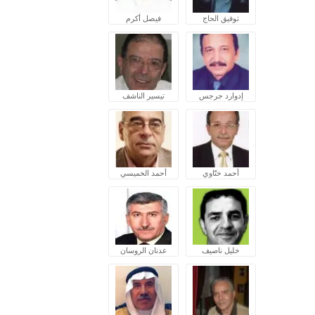
توفيق الحاج
فيصل أكرم
إدوارد جرجس
تيسير الناشف
أحمد ختّاوي
أحمد الخميسي
خليل ناصيف
عدنان الروسان