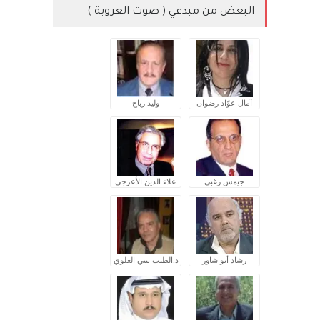
البعض من مبدعي ( صوت العروبة )
آمال عوّاد رضوان
وليد رباح
جيمس زغبي
علاء الدين الأعرجي
رشاد أبو شاور
د.الطيب بيتي العلوي