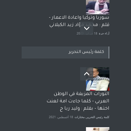
سوريا وتركيا واعادة الاعمار -
قلم : محمد فؤاد زيد الكيلاني
آراء حرة
18 فبراير، 2023
كلمة رئيس التحرير
بعد معارك قضائية طاحنة كتب
وترافع فيها بنفسه مرة اخرى..
الشيخ طارق يوسف يقهر
الحكومة الأمريكية ، فأعطوه
الثورات المزيفة في الوطن
الجنسية عن يد وهم صاغرون،
العربي - كلما جاءت امة لعنت
آراء حرة
,
مختارات
7 أبريل، 2023
اختها - بقلم : وليد ربا ح
كلمة رئيس التحرير
,
مختارات
18 أغسطس، 2021