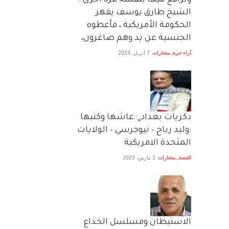
وترافع فيها بنفسه مرة اخرى..
الشيخ طارق يوسف يقهر
الحكومة الأمريكية ، فأعطوه
الجنسية عن يد وهم صاغرون،
آراء حرة
,
مختارات
7 أبريل، 2023
دكريات بغداد ٍ: عاشها وكتبها
:وليد رباح – نيوجرسي – الولايات
المتحدة الامريكية
القصة
,
مختارات
2 مارس، 2023
الاستيطان ومسلسل الخداع