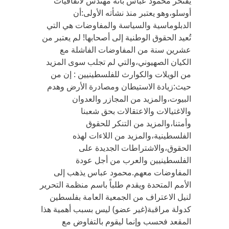
يفتخر محمود عباس بأنه مهندس لاتفاقيات
أوسلو،وهو يعتبر منذ نشأته الأولى:أن
الدبلوماسية والسياسة والمفاوضات هي التي
تُعيد الحقوق الوطنية إلى أصحابها! لم يعتبر من
عشرين سنة من المفاوضات الفاشلة مع
الكيان الصهيوني،والتي لم تجلب سوى المزيد
من الويلات والكوارث للفلسطينيين : إن من
حيث:زيادة الاستيطان ومصادرة الأرض وهدم
البيوت،والمزيد من المجازر والعدوان
والاغتيالات والاعتقالات بحق شعبنا
وأمتنا،والمزيد من التنكر للحقوق
الفلسطينية،والمزيد من اللاءات لهذه
الحقوق،والاشتراطات الجديدة على
الفلسطينيين والعرب من أجل عودة
المفاوضات معهم.محمود عباس يذهب إلى
الأمم المتحدة ويقدم طلباً باسم منظمة التحرير
لنيل الاعتراف من الجمعية العامة بفلسطين
كدولة مراقبة(غير عضو) ليس بسبب أهمية هذا
المقعد فحسب وإنما ليقوم بالتفاوض مع