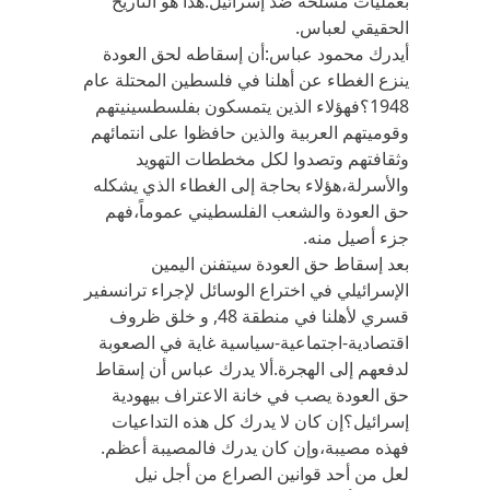
بعمليات مسلحة ضد إسرائيل.هذا هو التاريخ
الحقيقي لعباس.
أيدرك محمود عباس:أن إسقاطه لحق العودة
ينزع الغطاء عن أهلنا في فلسطين المحتلة عام
1948؟فهؤلاء الذين يتمسكون بفلسطسينيتهم
وقوميتهم العربية والذين حافظوا على انتمائهم
وثقافتهم وتصدوا لكل مخططات التهويد
والأسرلة،هؤلاء بحاجة إلى الغطاء الذي يشكله
حق العودة والشعب الفلسطيني عموماً،فهم
جزء أصيل منه.
بعد إسقاط حق العودة سيتفنن اليمين
الإسرائيلي في اختراع الوسائل لإجراء ترانسفير
قسري لأهلنا في منطقة 48, و خلق ظروف
اقتصادية-اجتماعية-سياسية غاية في الصعوبة
لدفعهم إلى الهجرة.ألا يدرك عباس أن إسقاط
حق العودة يصب في خانة الاعتراف بيهودية
إسرائيل؟إن كان لا يدرك كل هذه التداعيات
فهذه مصيبة،وإن كان يدرك فالمصيبة أعظم.
لعل من أحد قوانين الصراع من أجل نيل