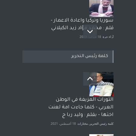
سوريا وتركيا واعادة الاعمار -
قلم : محمد فؤاد زيد الكيلاني
آراء حرة
18 فبراير، 2023
كلمة رئيس التحرير
بعد معارك قضائية طاحنة كتب
وترافع فيها بنفسه مرة اخرى..
الشيخ طارق يوسف يقهر
الحكومة الأمريكية ، فأعطوه
الثورات المزيفة في الوطن
الجنسية عن يد وهم صاغرون،
العربي - كلما جاءت امة لعنت
آراء حرة
,
مختارات
7 أبريل، 2023
اختها - بقلم : وليد ربا ح
كلمة رئيس التحرير
,
مختارات
18 أغسطس، 2021