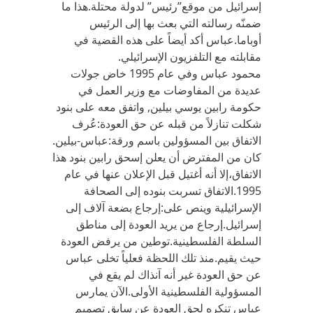
إسرائيل من موقع”رئيس” لدولة محتلة.هذا ما
ضمنّه رسالته التي بعث بها إلى الرئيس
أوباما.عباس أكد أيضاً على هذه القضية في
مقابلته مع التلفزيون الإسرائيلي.
محمود عباس وفي عام 1995 خاض جولات
عديدة من المفاوضات مع وزير العمل في
حكومة رابين يوسي بيلين, واتفق معه على بنود
شكلت تنازلاً من قبله عن حق العودة:عُرف
الاتفاق بين المسؤولين باسم ورقة:عباس-بيلين.
كان من المفترض أن يعلن إسحق رابين بنود هذا
الاتفاق،إلا أنه أغتيل قبل الإعلان عنها في عام
1995.الاتفاق تسربت بنوده إلى الصحافة
الإسرائيلية وينص على:إرجاع بضعة آلاف إلى
إسرائيل.إرجاع من يريد العودة إلى مناطق
السلطة الفلسطينية.توطين من يرفض العودة
حيث يقيم.منذ تلك اللحظة فعلياً تخلى عباس
عن حق العودة غير أنه آنذاك لم يقع في
المسؤولية الفلسطينية الأولى.الآن يمارس
عباس تنكره لحق العودة عن سابق تصميم