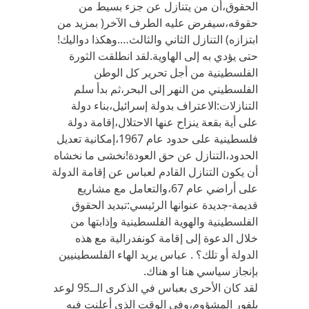
الحقوق،أن من يتنازل عن جزء بسيط من
حقوقه،سيفرض عليه الطرف الآخر( بمزيد من
ابتزازه) التنازل الثاني والثالث….وهكذا دواليك!
حتى يؤدي به إلى الهاوية.لقد انطلقت الثورة
الفلسطينية من أجل تحرير كل الوطن
الفلسطيني من النهر إلى البحر،ثم بدأ سلم
التنازلات:الاعتراف بدولة إسرائيل،بناء دولة
على أية بقعة ينزاح عنها الاحتلال،إقامة دولة
فلسطينية على حدود عام 1967،إمكانية تعديل
الحدود،التنازل عن حق العودة!نخشى ما نخشاه
أن يكون التنازل القادم لعباس عن إقامة الدولة
على أراضي عام 67،والتعامل مع مشاريع
قديمة-جديدة عنوانها الرئيسي:تبديد الحقوق
الفلسطينية والهوية الفلسطينية وإذابتها من
خلال الدعوة إلى إقامة كونفدرالية مع هذه
الدولة أو تلك؟ . عباس يريد الهاء الفلسطينيين
بإنجاز سياسي هنا او هناك.
لقد كان الأحرى بعباس في الذكرى الــ95 لوعد
بلفور المشؤوم،وفي الوقت الذي أعلنت فيه