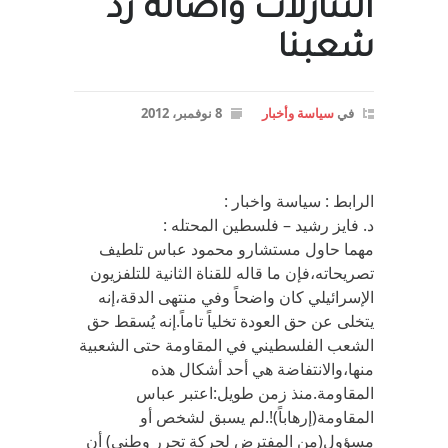
التنازلات واصالة رد
شعبنا
في
سياسة وأخبار
8 نوفمبر، 2012
الرابط : سياسة واخبار :
د. فايز رشيد – فلسطين المحتله :
مهما حاول مستشارو محمود عباس تلطيف
تصريحاته،فإن ما قاله للقناة الثانية للتلفزيون
الإسرائيلي كان واضحاً وفي منتهى الدقة،إنه
يتخلى عن حق العودة تخلياً تاماً.إنه يُسقط حق
الشعب الفلسطيني في المقاومة حتى الشعبية
منها،والانتفاضة هي أحد أشكال هذه
المقاومة.منذ زمن طويل:اعتبر عباس
المقاومة(إرهاباً)!.لم يسبق لشخص أو
مسؤول(من المفترض لحركة تحرر وطني) أن