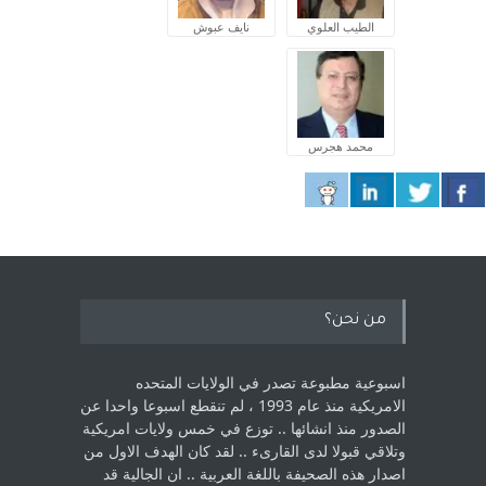
الطيب العلوي
نايف عبوش
محمد هجرس
من نحن؟
اسبوعية مطبوعة تصدر في الولايات المتحده
الامريكية منذ عام 1993 ، لم ‏تنقطع اسبوعا واحدا عن
الصدور منذ انشائها .. توزع في خمس ولايات امريكية
‏وتلاقي قبولا لدى القارىء ..‏ لقد كان الهدف الاول من
اصدار هذه الصحيفة باللغة العربية .. ان الجالية قد