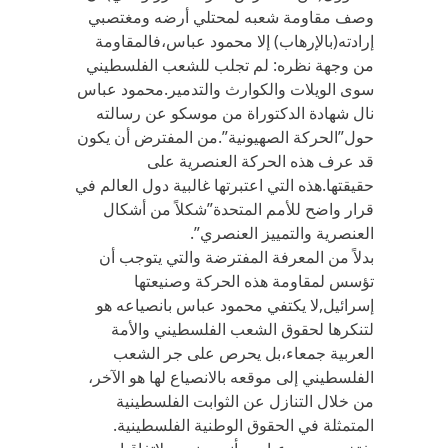
وصف مقاومة شعبه لمحتلي أرضه ومغتصبي
إرادته(بالإرهاب) إلا محمود عباس،فالمقاومة
من وجهة نظره: لم تجلب للشعب الفلسطيني
سوى الويلات والكوارث والتدمير.محمود عباس
نال شهادة الدكتوراة من موسكو عن رسالته
حول”الحركة الصهيونية”.من المفترض أن يكون
قد عرف هذه الحركة العنصرية على
حقيقتها.هذه التي اعتبرتها غالبية دول العالم في
قرار واضح للأمم المتحدة”شكلاً من أشكال
العنصرية والتمييز العنصري”.
بدلاً من المعرفة المفترضة والتي يتوجب أن
تؤسس لمقاومة هذه الحركة وصنيعتها
إسرائيل,لا يكتفي محمود عباس بانصياعه هو
لتنكرها لحقوق الشعب الفلسطيني والأمة
العربية جمعاء،بل يحرص على جر الشعب
الفلسطيني إلى موقعه بالانصياع لها هو الآخر،
من خلال التنازل عن الثوابت الفلسطينية
المتمثلة في الحقوق الوطنية الفلسطينية.