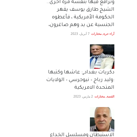
وترافع فيها بنفسه مرة اخرى..
الشيخ طارق يوسف يقهر
الحكومة الأمريكية ، فأعطوه
الجنسية عن يد وهم صاغرون،
آراء حرة
,
مختارات
7 أبريل، 2023
دكريات بغداد ٍ: عاشها وكتبها
:وليد رباح – نيوجرسي – الولايات
المتحدة الامريكية
القصة
,
مختارات
2 مارس، 2023
الاستيطان ومسلسل الخداع