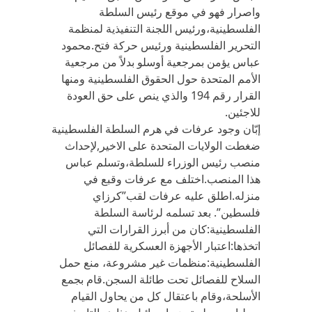
واصرار فهو في موقع رئيس السلطة
الفلسطينية،ورئيس اللجنة التنفيذية لمنظمة
التحرير الفلسطينية ورئيس حركة فتح.محمود
عباس يؤمن بمرجعية أوسلو بدلاً من مرجعية
الأمم المتحدة حول الحقوق الفلسطينية ومنها
القرار رقم 194 والذي ينص على حق العودة
للاجئين.
إبّان وجود عرفات في هرم السلطة الفلسطينية
ضغطت الولايات المتحدة على الاخير,لإحداث
منصب رئيس الوزراء للسلطة،وتسلم عباس
هذا المنصب.اختلف مع عرفات وقبع في
منزله.اطلق عليه عرفات لقب”كرزاي
فلسطين”. بعد تسلمه لرئاسة السلطة
الفلسطينية:كان من أبرز القرارات التي
اتخذها:اعتبار الأجهزة العسكرية للفصائل
الفلسطينية:منظمات غير مشروعة، منع حمل
السلاح للفصائل تحت طائلة السجن.قام بجمع
الأسلحة،وقام باعتقال كل من يحاول القيام