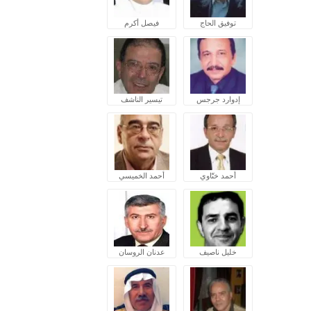
توفيق الحاج
فيصل أكرم
إدوارد جرجس
تيسير الناشف
أحمد ختّاوي
أحمد الخميسي
خليل ناصيف
عدنان الروسان