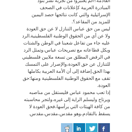
القادمة؟ألم يعتبروا من تجربة نشر بنود
المبادرة العربية كإعلانات في الصحف
الإسرائيلية والتي كانت نتائجها حصد اليمين
للمزيد من المقاعد؟.
ليس من حق عباس التنازل لا عن حق العودة
ولا عن أي من الحقوق الوطنية الفلسطينية.الرد
عليه جاء من تفاعل شعبنا في الوطن والشتات
وبكل قطاعاته مع تصريحات عباس،وتمثل الرد
في الرفض المطلق من تسعة ملايين فلسطيني
للتنازل عن حق العودة،والإصرار على التمسك
بهذا الحق.إضافة إلى أن الأمة العربية بكاملها
تقف مع الحقوق الوطنية الفلسطينية ومنها:حق
العودة.
إذا تعب محمود عباس فليستقل من مناصبه
ويرتاح وليسلم الراية إلى غيره،ولتجر محاسبته
من كافة الهيئات التي يرأسها،فحق العودة لا
يسقط بالتقادم،وهو مقدس،مقدس،مقدس.