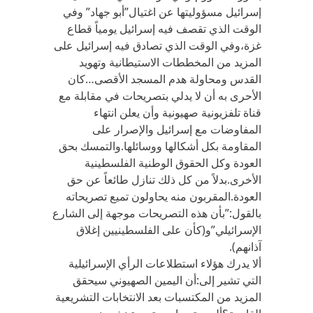
إسرائيل مسؤوليتها عن اغتيال”أبو جهاد” وفي
الوقت الذي تقصف فيه إسرائيل يومياً قطاع
غزة،وفي الوقت الذي تصادق فيه إسرائيل على
المزيد من المخططات الاستيطانية وتهويد
القدس ومحاولة هدم المسجد الأقصى…كان
الأحرى به أن لا يدلي بتصريحات في مقابلة مع
قناة تلفزيونية صهيونية وأن يعلن انتهاء
المفاوضات مع إسرائيل والإصرار على
المقاومة بكل أشكالها ووسائلها.والتمسك بحق
العودة وكل الحقوق الوطنية الفلسطينية
الأخرى.بدلاً من كل ذلك تنازل طائعاً عن حق
العودة.المقربون منه يحاولون تميع تصريحاته
بالقول:”بأن هذه التصريحات موجهة إلى الشارع
الإسرائيلي”و(كأن على الفلسطينيين إغلاق
آذانهم).
ألا يدرك هؤلاء استطلاعات الرأي الإسرائيلية
التي تشير إلى:أن اليمين الصهيوني سيحقق
المزيد من المكتسبات بعد الانتخابات التشريعية