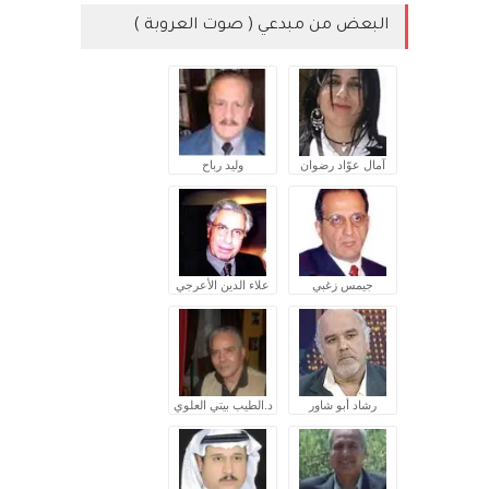
البعض من مبدعي ( صوت العروبة )
آمال عوّاد رضوان
وليد رباح
جيمس زغبي
علاء الدين الأعرجي
رشاد أبو شاور
د.الطيب بيتي العلوي