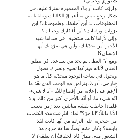
شعوري وحسّي؟
ولربّما كانت أرجاءُ المعمورة ستردّ عليه، في
شكل رجعٍ تنبض به أعماقُ الكائنات وتتلفظ به
المخلوقات، بـ: أين أحلامُك وطموحاتك؟ أين
نزواتك ورغباتك؟ أين أفكارك وخيالك؟
وإنّي لأراها كانت ستضيف في صداها شبه
الأخير: أين تحدّياتك، وأين هي تمرّداتك أيها
الإنسان؟!
ومع أنّ البطل لم يجد من يساعده كي يطلق
العنان لأناته فيتركها تصيح وتصرخ، تصول
وتجول في ساحة الوجود متحدّية كلّ ما هو
خارجي، أدركَ، بتزامنٍ مع الوقت الذي نفّذ ما
أُرْغِمَ على إعلانه من إقصاءٍ للأنا –أنا لا شيء-
أنّه شيء ما، أو أنّه بالأحرى أكثر من ذلك. وإلا
فلماذا خاطب نفسَه مباشرة بعد زمن تغييب
الأنا قائلاً: “أنا حرّ؟” لماذا انتُزِعَتْ هذه الكلمات
من حنجرته على الرغم من أنّها كانت آنئذ
يابسة؟ وكان فمُه أيضاً، ساعة خروج هذا
الشعور منه، ممرّاً كاد الجفافُ أن يغلقه؟ لا