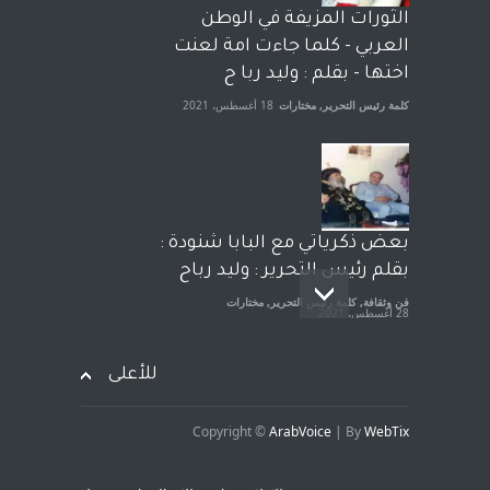
الحكومة الأمريكية ، فأعطوه
الثورات المزيفة في الوطن
الجنسية عن يد وهم صاغرون،
العربي - كلما جاءت امة لعنت
آراء حرة
,
مختارات
7 أبريل، 2023
اختها - بقلم : وليد ربا ح
كلمة رئيس التحرير
,
مختارات
18 أغسطس، 2021
بعض ذكرياتي مع البابا شنودة :
بقلم رئيس التحرير : وليد رباح
فن وثقافة
,
كلمة رئيس التحرير
,
مختارات
28 أغسطس، 2021
للأعلى
Copyright ©
ArabVoice
| By
WebTix
افتتاحية صوت العروبة : شهادة
خلو من الارهاب - بقلم : وليد