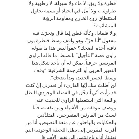
قطرة ولا ريق، لا ماء ولا سيولة، لا رطوبة ولا
طراوة…، ولا أمل في الحياة أو بسمة تحاول
استنطاق روح الخارج ومقاومة الرؤية
المتشائمة؟
وإلا فلماذا، وكأنّه فطن لِما قال وتحرّك فيه
مفعول “أنا حرّ”، وهو واقف وسط قنطرة بون-
ناف، أخذه الضحك؟ عفواً ليس هذا ما يقوله
راوي قصة “التأجيل” بالضبط! ما قاله الراوي
الفرنسي حرفياً، يمكن له أن يأخذ شكلَ هذا
التعبير العربي أو الترجمة الشرقية: “وقفَ
وسطَ الجسر الجديد، وبدأ يضحك”.
لن أطلبَ منك أيّها القارىء أن تعذرني إنْ كنتَ
قد رأيتَ أنّي أتدخّل في الفضاء الوجودي للبطل
واللغة التي استعملها الراوي للحديث عنه
ووصف موقفه من الأشياء ومن نفسه، فأنا
لستُ من القارئين المتفرجين، المتلذّذين
بالحكايات والباحثين عن متعة النصوص، أنا من
أقرب المقربين إلى بطل اللحظة الوجودية التي
تعنينا، أنا وإياه ننتمي إلى نفس الأسرة!