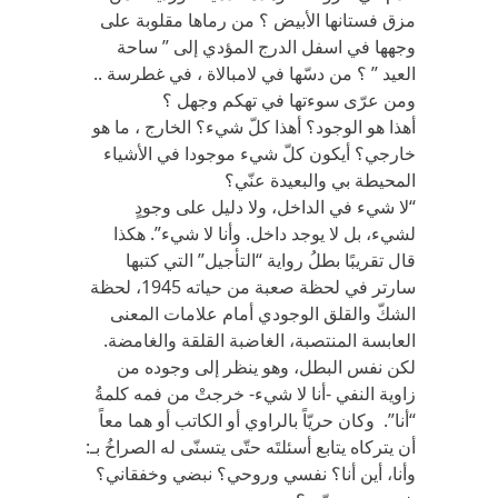
مزق فستانها الأبيض ؟ من رماها مقلوبة على
وجهها في اسفل الدرج المؤدي إلى ” ساحة
العيد ” ؟ من دسّها في لامبالاة ، في غطرسة ..
ومن عرّى سوءتها في تهكم وجهل ؟
أهذا هو الوجود؟ أهذا كلّ شيء؟ الخارج ، ما هو
خارجي؟ أيكون كلّ شيء موجودا في الأشياء
المحيطة بي والبعيدة عنّي؟
“لا شيء في الداخل، ولا دليل على وجودٍ
لشيء، بل لا يوجد داخل. وأنا لا شيء”. هكذا
قال تقريبًا بطلُ رواية “التأجيل” التي كتبها
سارتر في لحظة صعبة من حياته 1945، لحظة
الشكّ والقلق الوجودي أمام علامات المعنى
العابسة المنتصبة، الغاضبة القلقة والغامضة.
لكن نفس البطل، وهو ينظر إلى وجوده من
زاوية النفي -أنا لا شيء- خرجتْ من فمه كلمةُ
“أنا”. وكان حريّاً بالراوي أو الكاتب أو هما معاً
أن يتركاه يتابع أسئلتَه حتّى يتسنّى له الصراخُ بـ:
وأنا، أين أنا؟ نفسي وروحي؟ نبضي وخفقاني؟