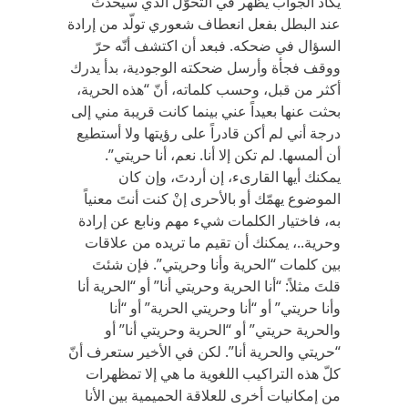
يكاد الجواب يظهر في التحوّل الذي سيحدث
عند البطل بفعل انعطاف شعوري تولّد من إرادة
السؤال في ضحكه. فبعد أن اكتشف أنّه حرّ
ووقف فجأة وأرسل ضحكته الوجودية، بدأ يدرك
أكثر من قبل، وحسب كلماته، أنّ “هذه الحرية،
بحثت عنها بعيداً عني بينما كانت قريبة مني إلى
درجة أني لم أكن قادراً على رؤيتها ولا أستطيع
أن ألمسها. لم تكن إلا أنا. نعم، أنا حريتي”.
يمكنك أيها القارىء، إن أردتَ، وإن كان
الموضوع يهمّك أو بالأحرى إنْ كنت أنتَ معنياً
به، فاختيار الكلمات شيء مهم ونابع عن إرادة
وحرية..، يمكنك أن تقيم ما تريده من علاقات
بين كلمات “الحرية وأنا وحريتي”. فإن شئتَ
قلتَ مثلاً: “أنا الحرية وحريتي أنا” أو “الحرية أنا
وأنا حريتي” أو “أنا وحريتي الحرية” أو “أنا
والحرية حريتي” أو “الحرية وحريتي أنا” أو
“حريتي والحرية أنا”. لكن في الأخير ستعرف أنّ
كلّ هذه التراكيب اللغوية ما هي إلا تمظهرات
من إمكانيات أخرى للعلاقة الحميمية بين الأنا