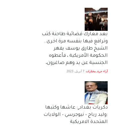
بعد معارك قضائية طاحنة كتب
وترافع فيها بنفسه مرة اخرى..
الشيخ طارق يوسف يقهر
الحكومة الأمريكية ، فأعطوه
الجنسية عن يد وهم صاغرون،
آراء حرة
,
مختارات
7 أبريل، 2023
دكريات بغداد ٍ: عاشها وكتبها
:وليد رباح – نيوجرسي – الولايات
المتحدة الامريكية