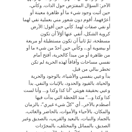
الآخر: السؤال المفترَض حول الذات. وكأني،
حين أثبت وجود شيء ما أو ظاهرة معينة أو
أعرّفهما، أقوم دون شعور مني بعملية نفي لهما
أو نفي صفات لهما. كأني حين أقول: الأرض
كروية الشكل، أنفي عنها أوّلاً أن تكون
مسطحة، ثمّ ثانياً أن تكون مستطيلة أو مربعة
أو بيضوية أو..، وكأني حين أحدّ من شيء ما أو
من ظاهرة أو من مبدأ كالحرية، أفتح أمام
نفسي مساحات وآفاقاً لهذه الحرية لم تكن
تخطر ببالي من قبل.
بدأ وعيي بنفسي والأشياء، بالوجود والحرية
والحياة، بالقيود والحدود، بالإثبات والنفي. بدأ
وعيي بحقيقة هويتي “أنا كذا وكذا و… وأنا لست
كذا وكذا و…” منذ اللحظة التي بدأت فيها
أصطدم بالآخر.. أي “كلّ شيء غيري”، بالزمان
والمكان، بالأحياء والأموات، بالحاضر والغائب،
بالجماد والنبات، بالبعيد والقريب، بالصديق وغير
الصديق، بالمماثل والمختلف، بالمجرّدات