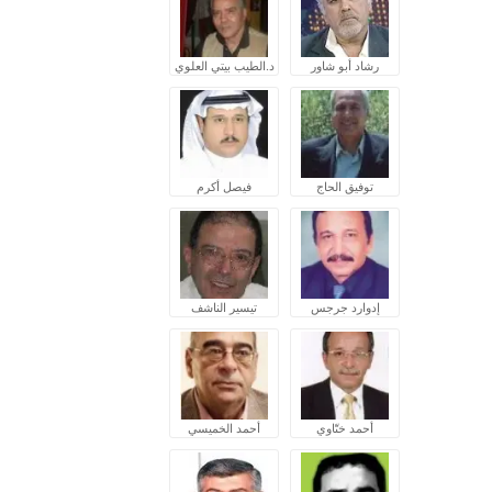
رشاد أبو شاور
د.الطيب بيتي العلوي
توفيق الحاج
فيصل أكرم
إدوارد جرجس
تيسير الناشف
أحمد ختّاوي
أحمد الخميسي