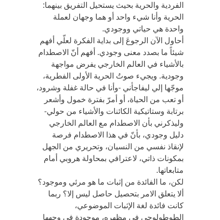
الفردية والحرية بحيث يستحيل التفريق بينهما:
الحرية وأنا شيء واحد أو هما وجهان لعملة
واحدة هي حياتي ووجودي.
أحاول الآن الرجوعَ إلى بداية الفكرة لعلّي أفهم
شيئاً ما بصدد معنى وجودي. أفهم أنّ الاصطدام
بالأشياء في العالم الخارجي يفرض مواجهة
وجودية. ويجيء صوتُ الحرية الأولى الفطرية،
موجّها إلي ليفاجأني -وأنا في حالة غفلة وشرود،
أو تعب من الحياة، أو أمرّ بفترة خمول وأشعر
برتابة وستاتيكية الكائنات والأشياء من حولي-
وليذكرني بأن الاصطدام مع العالم الخارجي
دليل وجودي، بأنّ في هذا الاصطدام فرصة
لإنقاذ نفسي من النسيان، وتحريري من الجهل
بمكونات ذاتي، لاعترافي بمحاولة هروبي أمام
متابعاتها.
لكن، ما الفائدة من إثبات ما هو مرئي وموجود؟
ألا يتعلق الامر بتحصيل حاصل ليس إلا؟ ربما
كانت فائدة لغة الإثبات الموضوعي،
الطوطولوجي في مظهره، موجودة في وجهها