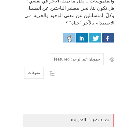
والملموسات… بكلّ ما يمثله الآخر في نفسي!
هل تكون لنا، نحن معشر الباحثين عن أنفسنا،
وكلّ المتسائلين عن معنى الوجود والحرية، في
الاصطدام بالآخر “حياة” ؟
حمودان عبد الواحد : featured
منوعات
جديد صوت العروبة