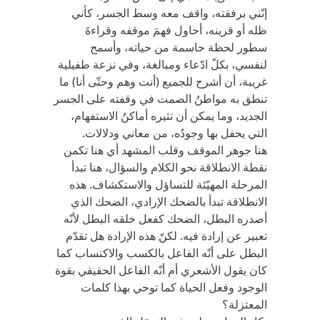
إنّني برفقته، واقف معه وسط الجسر، كأني
ظله أو قرينه، أحاول فهمَ موقفه وقراءةَ
سطور لحظة حاسمة من حياته، وأسمح
لنفسي، بكلّ ادّعاء ومبالغة، وفي نزعة طفيلية
غريبة، أن أشرح للجميع (أنت وهم وحتّى أنا) ما
تنطق به مواطنُ الصمت في وقفته على الجسر
الجديد، وما يمكن أن تثيره أماكنُ الاستفهام،
التي يحفل بها وجودُه، من معاني ودلالات.
هنا جوهر الموقف وقلب المشهد أي هنا تكمن
نقطة الانطلاقة نحو الكلام والسؤال، هنا تبدأ
المرحلة المهيّئة للتساؤل والاستكشاف. هذه
الانطلاقة تبدأ بالضحك الإرادي، الضحك الذي
أصدره البطل، الضحك كفعل خلقه البطل لأنّه
تعبير عن إرادة فيه. لكنّ هذه الإرادة هل تقدّم
البطل على أنّه الفاعل بالكسب والاكتساب كما
كان يقول الأشعري أم أنّه الفاعل الحقيقي بقوة
الوجود وفعل الحياة كما توحي بهذا كلمات
المعتزلة؟