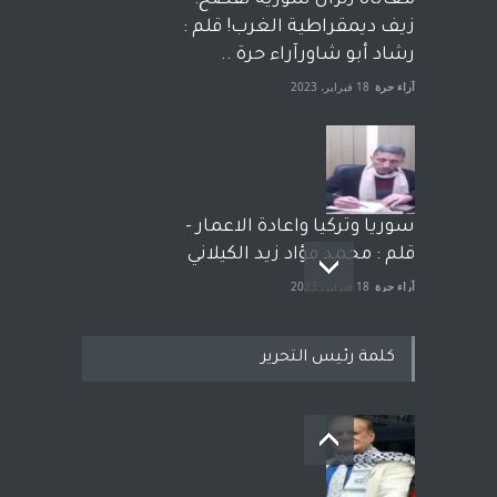
معاناة زلزال سوريّة تفضح:
زيف ديمقراطية الغرب! قلم :
رشاد أبو شاورآراء حرة ..
آراء حرة
18 فبراير، 2023
سوريا وتركيا واعادة الاعمار -
قلم : محمد فؤاد زيد الكيلاني
آراء حرة
18 فبراير، 2023
كلمة رئيس التحرير
بعد معارك قضائية طاحنة كتب
وترافع فيها بنفسه مرة اخرى..
الشيخ طارق يوسف يقهر