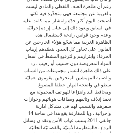
رغم أن ظاهرة العنف اللفظي والمادي ليست
بالغريبة عن مجتمعنا فهي متجذّرة فيه لكنها
أصبحت اليوم أكثر حدّة وانتشارا مما كانت عليه
في السابق ويعود ذلك إلى غياب إرادة إجرائيّة
وعدم وجود قوانين رادعة لاستئصال هذه
الظاهرة الغريبة مما شجّع هؤلاء الخارجين عن
القانون على تجاوز كل الحدود بتعمّدهم إرهاب
الحرفاء وابتزازهم والترفيع المشطّ في أسعار
المواد المعروضة دون حسيب أو رقيب . زد
على ذلك ظاهرة انتشار مجموعات من الشباب
والصبية المهمشين المنحرفين, يقومون بعمليّة
سطو في واضحة النهار, خطفا للمصوغ
ومحافظ اليد وانتزاعا للهواتف المحمولة مع
تعمد إتلاف وثائقهم وبطاقات هوياتهم وجوازات
سفرهم والتسبب لهم في مشاكل ادارية
وإجرائية . ويا للمفارقة يقع هذا في ساحة 14
جانفي 2011 بسبب غياب الأمن وفقدان وسائل
الردع . فالمنظومة الأمنيّة والقضائيّة الحاليّة