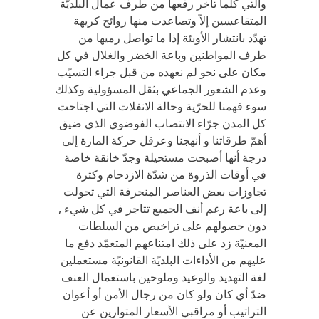
والتي كلّما تأخر رفعها من طرف عمال البلديّة
المتقاعسين إلاّ وتصاعدت منها روائح كريهة
تهدّد بانتشار الأوبئة إذا ما تواصل رميها من
طرف المواطنين وباعة الخضر والغلال في كل
مكان على نحو لم نعهده من قبل جراء التسيّب
وعدم الشعور الجماعي بثقل المسؤولية وكذلك
سوء فهمنا للحرّية وحالة الانفلات التي اجتاحت
كل المدن جرّاء الانتصاب الفوضوي الذي ضيق
أهمّ طرقاتنا و أنهجنا وعرقل حركة المارة إلى
درجة أنها أصبحت مستحيلة وجدّ خانقة خاصة
في أوقات الذروة من شدّة الازدحام وكثرة
تجاوزات بعض العناصر المنحرفة التي تحولت
إلى باعة رغم أنف الجميع تتاجر في كل شيء ,
دون حصولهم على تراخيص من السلطات
المعنيّة زد على ذلك امتناعهم المتعمّد دفع ما
عليهم من الأداءات البلديّة القانونيّة مستعملين
لغة التهديد والوعيد وملوحين باستعمال العنف
ضدّ أي كان ولو كان من رجال الأمن أو أعوان
التراتيب أو مراقبي الأسعار المتوارين عن