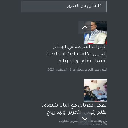
كلمة رئيس التحرير
بعد معارك قضائية طاحنة كتب
وترافع فيها بنفسه مرة اخرى..
الشيخ طارق يوسف يقهر
الحكومة الأمريكية ، فأعطوه
الثورات المزيفة في الوطن
الجنسية عن يد وهم صاغرون،
العربي - كلما جاءت امة لعنت
آراء حرة
,
مختارات
7 أبريل، 2023
اختها - بقلم : وليد ربا ح
كلمة رئيس التحرير
,
مختارات
18 أغسطس، 2021
بعض ذكرياتي مع البابا شنودة :
بقلم رئيس التحرير : وليد رباح
فن وثقافة
,
كلمة رئيس التحرير
,
مختارات
28 أغسطس، 2021