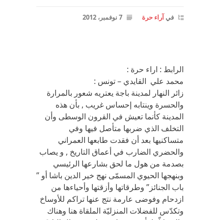
في
آراء حرة
7 نوفمبر، 2012
الرابط : اراء حرة :
محمد علي القايدي – تونس :
زائر النهار لمدينة باجة يعتريه شعور بالمرارة
والحسرة وينتابه إحساس غريب , بأن هذه
المدينة كأنما تعيش في القرون الوسطى وأن
التخلف الذي ضربها متأصل فيها وفي
متساكنيها بعد أن فقدت طابعها العمراني
والحضري الضارب في أعماق التاريخ , و يصاب
بصدمة من هول ما لحق بشارعها الرئيسي
وبنهجها الحيوي المسمّى نهج خير الدين باشا أو ”
باب الجنائز” وطرقاتها وأزقتها وأحياءها من
ازدحام وفوضى عارمة نتج عنها تراكم للأوساخ
وتكدّس للفضلات المنزليّة الملقاة هنا وهناك