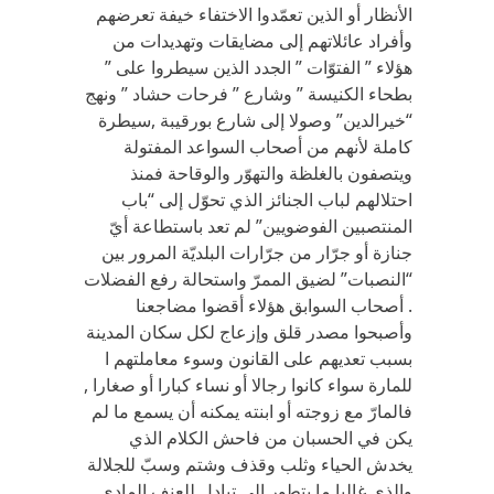
الأنظار أو الذين تعمّدوا الاختفاء خيفة تعرضهم
وأفراد عائلاتهم إلى مضايقات وتهديدات من
هؤلاء ” الفتوّات ” الجدد الذين سيطروا على ”
بطحاء الكنيسة ” وشارع ” فرحات حشاد ” ونهج
“خيرالدين” وصولا إلى شارع بورقيبة ,سيطرة
كاملة لأنهم من أصحاب السواعد المفتولة
ويتصفون بالغلظة والتهوّر والوقاحة فمنذ
احتلالهم لباب الجنائز الذي تحوّل إلى “باب
المنتصبين الفوضويين” لم تعد باستطاعة أيّ
جنازة أو جرّار من جرّارات البلديّة المرور بين
“النصبات” لضيق الممرّ واستحالة رفع الفضلات
. أصحاب السوابق هؤلاء أقضوا مضاجعنا
وأصبحوا مصدر قلق وإزعاج لكل سكان المدينة
بسبب تعديهم على القانون وسوء معاملتهم ا
للمارة سواء كانوا رجالا أو نساء كبارا أو صغارا ,
فالمارّ مع زوجته أو ابنته يمكنه أن يسمع ما لم
يكن في الحسبان من فاحش الكلام الذي
يخدش الحياء وثلب وقذف وشتم وسبّ للجلالة
والذي غالبا ما يتطور إلى تبادل للعنف المادي