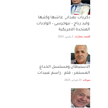
دكريات بغداد ٍ: عاشها وكتبها
:وليد رباح – نيوجرسي – الولايات
المتحدة الامريكية
القصة
,
مختارات
2 مارس، 2023
الاستيطان ومسلسل الخداع
المستمر – قلم : راسم عبيدات
منوعات
23 فبراير، 2023