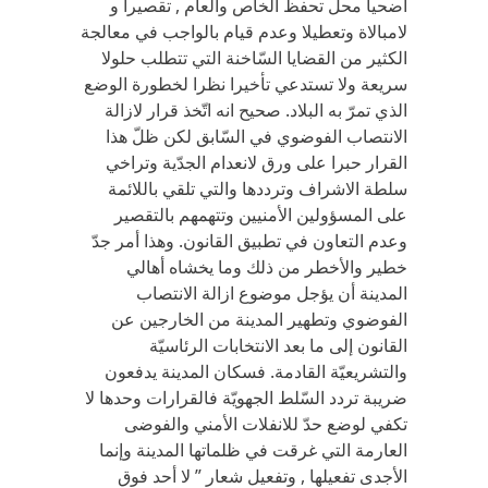
أضحيا محل تحفظ الخاص والعام , تقصيرا و
لامبالاة وتعطيلا وعدم قيام بالواجب في معالجة
الكثير من القضايا السّاخنة التي تتطلب حلولا
سريعة ولا تستدعي تأخيرا نظرا لخطورة الوضع
الذي تمرّ به البلاد. صحيح انه اتّخذ قرار لازالة
الانتصاب الفوضوي في السّابق لكن ظلّ هذا
القرار حبرا على ورق لانعدام الجدّية وتراخي
سلطة الاشراف وترددها والتي تلقي باللائمة
على المسؤولين الأمنيين وتتهمهم بالتقصير
وعدم التعاون في تطبيق القانون. وهذا أمر جدّ
خطير والأخطر من ذلك وما يخشاه أهالي
المدينة أن يؤجل موضوع ازالة الانتصاب
الفوضوي وتطهير المدينة من الخارجين عن
القانون إلى ما بعد الانتخابات الرئاسيّة
والتشريعيّة القادمة. فسكان المدينة يدفعون
ضريبة تردد السّلط الجهويّة فالقرارات وحدها لا
تكفي لوضع حدّ للانفلات الأمني والفوضى
العارمة التي غرقت في ظلماتها المدينة وإنما
الأجدى تفعيلها , وتفعيل شعار ” لا أحد فوق