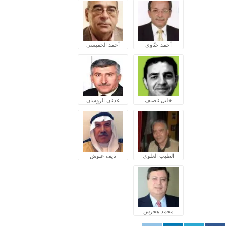
أحمد ختّاوي
أحمد الخميسي
خليل ناصيف
عدنان الروسان
الطيب العلوي
نايف عبوش
محمد هجرس