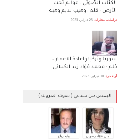
الكتاب الصَّوتي – عوالم تحت
الأرض – قلم : وهيب نديم وهبه
دراسات
,
مختارات
23 فبراير، 2023
سوريا وتركيا واعادة الاعمار –
قلم : محمد فؤاد زيد الكيلاني
آراء حرة
18 فبراير، 2023
البعض من مبدعي ( صوت العروبة )
آمال عوّاد رضوان
وليد رباح