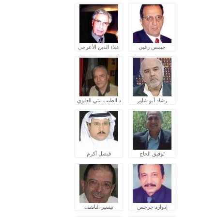
جيمس زغبي
علاء الدين الأعرجي
رشاد أبو شاور
د.الطيب بيتي العلوي
توفيق الحاج
فيصل أكرم
إدوارد جرجس
تيسير الناشف