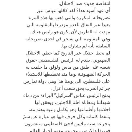
انتفاضة جديدة ضد الاحتلال.
أي عهد أسود هذا؟ لقد كحّلها عباس عبر
تصريحاته المكررة والتي ذهب بها هذه المرة
بعيدا عبر النفاق للعدو مزدرءا بالمقاومة التي
مهدت له الطريق لأن يكون هو رئيس هناك،
وهي المقاومة التي يفتخر في احدى تصريحاته
السابقة بأنه لم يشارك بها.
لم يحظ احتلال عبر التاريخ كما حظي الاحتلال
الصهيوني، يقدم له الرئيس الفلسطيني حقوق
شعبه على طبق من ماس ولؤلؤ، ما حلمت به
الحركة الصهيونية يوما منذ تخطيطها للاستيلاء
على فلسطين، الى يومنا هذا وهي دولة تمارس
جرائم الحرب بحق شعب أعزل.
يمنح الرئيس عباس “اسرائيل” البراءة من دماء
شهدائنا ومعاناة اهلنا اللاجئين، ويحقق لها
احلامها وأطماعها وهو بكامل وعيه وهندامه.
يتلفظ كلماته وكل حرف فيها هو عبارة عن سمّ
يتجرعة ستة ملايين لاجئ فلسطيني منتشرون
في بقاع الارض ويتجرعه معهم احرار العالم