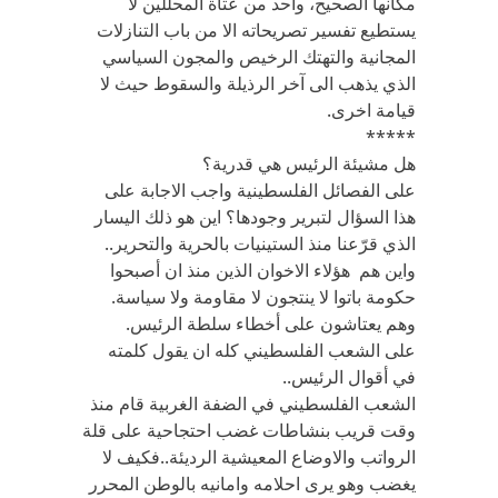
مكانها الصحيح، وأحد من عتاة المحللين لا
يستطيع تفسير تصريحاته الا من باب التنازلات
المجانية والتهتك الرخيص والمجون السياسي
الذي يذهب الى آخر الرذيلة والسقوط حيث لا
قيامة اخرى.
*****
هل مشيئة الرئيس هي قدرية؟
على الفصائل الفلسطينية واجب الاجابة على
هذا السؤال لتبرير وجودها؟ اين هو ذلك اليسار
الذي قرّعنا منذ الستينيات بالحرية والتحرير..
واين هم هؤلاء الاخوان الذين منذ ان أصبحوا
حكومة باتوا لا ينتجون لا مقاومة ولا سياسة.
وهم يعتاشون على أخطاء سلطة الرئيس.
على الشعب الفلسطيني كله ان يقول كلمته
في أقوال الرئيس..
الشعب الفلسطيني في الضفة الغربية قام منذ
وقت قريب بنشاطات غضب احتجاحية على قلة
الرواتب والاوضاع المعيشية الرديئة..فكيف لا
يغضب وهو يرى احلامه وامانيه بالوطن المحرر