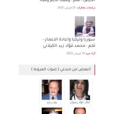
الأرض – قلم : وهيب نديم وهبه
دراسات
,
مختارات
23 فبراير، 2023
سوريا وتركيا واعادة الاعمار –
قلم : محمد فؤاد زيد الكيلاني
آراء حرة
18 فبراير، 2023
البعض من مبدعي ( صوت العروبة )
آمال عوّاد رضوان
وليد رباح