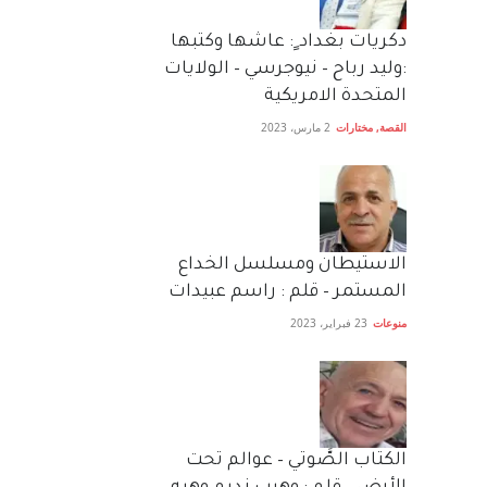
دكريات بغداد ٍ: عاشها وكتبها
:وليد رباح – نيوجرسي – الولايات
المتحدة الامريكية
القصة
,
مختارات
2 مارس، 2023
الاستيطان ومسلسل الخداع
المستمر – قلم : راسم عبيدات
منوعات
23 فبراير، 2023
الكتاب الصَّوتي – عوالم تحت