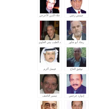
جيمس زغبي
علاء الدين الأعرجي
رشاد أبو شاور
د.الطيب بيتي العلوي
توفيق الحاج
فيصل أكرم
إدوارد جرجس
تيسير الناشف