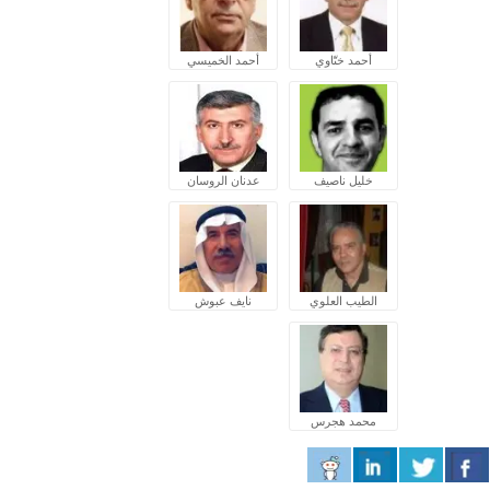
أحمد ختّاوي
أحمد الخميسي
خليل ناصيف
عدنان الروسان
الطيب العلوي
نايف عبوش
محمد هجرس