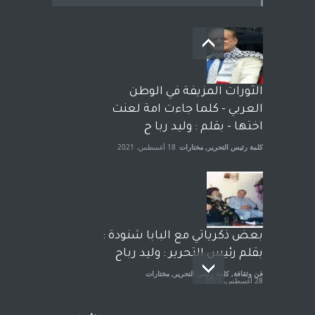
بعد معارك قضائية طاحنة كتب
وترافع فيها بنفسه مرة اخرى..
الشيخ طارق يوسف يقهر
الحكومة الأمريكية ، فأعطوه
الثورات المزيفة في الوطن
الجنسية عن يد وهم صاغرون،
العربي - كلما جاءت امة لعنت
آراء حرة
,
مختارات
7 أبريل، 2023
اختها - بقلم : وليد ربا ح
كلمة رئيس التحرير
,
مختارات
18 أغسطس، 2021
بعض ذكرياتي مع البابا شنودة :
بقلم رئيس التحرير : وليد رباح
فن وثقافة
,
كلمة رئيس التحرير
,
مختارات
28 أغسطس، 2021