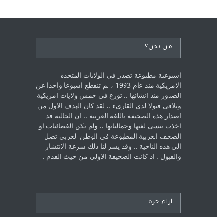
من نحن؟
اسبوعية مطبوعة تصدر في الولايات المتحده
الامريكية منذ عام 1993 ، لم ‏تنقطع اسبوعا واحدا عن
الصدور منذ انشائها .. توزع في خمس ولايات امريكية
‏وتلاقي قبولا لدى القارىء ..‏ لقد كان الهدف الاول من
اصدار هذه الصحيفة باللغة العربية .. ان الجالية قد
اخذت ‏تنسى لغتها وجمالياتها .. ولم تكن الفضائيات او
الصحف العربية المطبوعة في الوطن ‏العربي تصل
الى هذه الناحية .. وقد يسر لنا ذلك سرعة الانتشار
والقبول . اذ كانت ‏الصحيفة الاولى من حيث القدم . ‏
اراء حرة