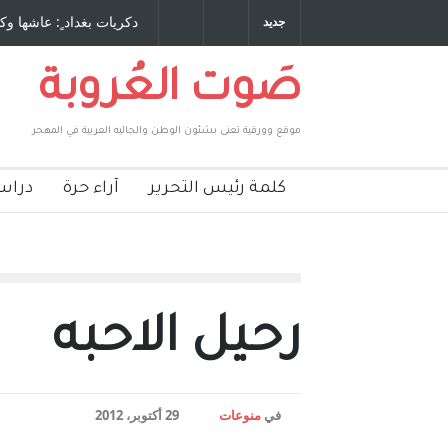
طاحنة كتب وترافع فيها بنفسه مرة اخرى.. الشيخ
دكريات بغداد ٍ: عاشها وكت
جديد
لحكومة الأمريكية ، فأعطوه الجنسية عن يد وهم
صاغرون،
صَوت العُروبة
موقع وورقية تعنى بشئون الوطن والجاليه العربية في المهجر
كلمة رئيس التحرير
آراء حرة
دراس
رحيل الاحبه
في
منوعات
29 أكتوبر، 2012