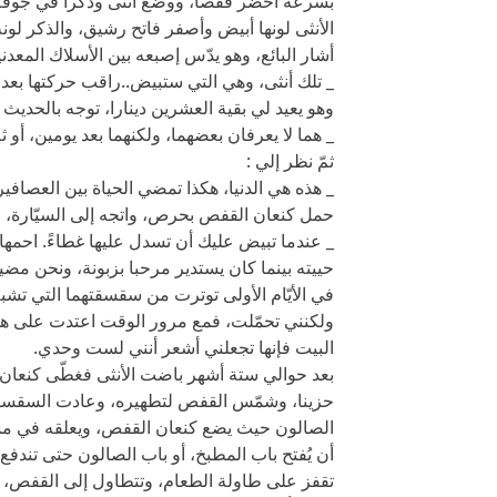
بسرعة أحضر قفصا، ووضع أنثى وذكرا في جوفه 
الأنثى لونها أبيض وأصفر فاتح رشيق، والذكر لون
أشار البائع، وهو يدّس إصبعه بين الأسلاك المعدني
_ تلك أنثى، وهي التي ستبيض..راقب حركتها بعد ش
وهو يعيد لي بقية العشرين دينارا، توجه بالحديث 
_ هما لا يعرفان بعضهما، ولكنهما بعد يومين، أو ث
ثمّ نظر إلي :
_ هذه هي الدنيا، هكذا تمضي الحياة بين العصافي
حمل كنعان القفص بحرص، واتجه إلى السيّارة، 
_ عندما تبيض عليك أن تسدل عليها غطاءً. احمها 
حييته بينما كان يستدير مرحبا بزبونة، ونحن مضين
في الأيّام الأولى توترت من سقسقتهما التي
ولكنني تحمّلت، فمع مرور الوقت اعتدت على ه
البيت فإنها تجعلني أشعر أنني لست وحدي.
بعد حوالي ستة أشهر باضت الأنثى فغطّى كنعان
حزينا، وشمّس القفص لتطهيره، وعادت السقسقة 
الصالون حيث يضع كنعان القفص، ويعلقه في مسما
أن يُفتح باب المطبخ، أو باب الصالون حتى تندفع 
تقفز على طاولة الطعام، وتتطاول إلى القفص، و