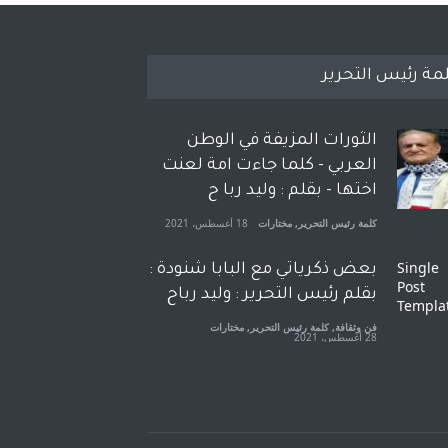
مة رئيس التحرير
الثورات المزيفة في الوطن
العربي - كلما جاءت امة لعنت
اختها - بقلم : وليد ربا ح
كلمة رئيس التحرير
,
مختارات
18 أغسطس، 2021
بعض ذكرياتي مع البابا شنودة :
بقلم رئيس التحرير : وليد رباح
فن وثقافة
,
كلمة رئيس التحرير
,
مختارات
28 أغسطس، 2021
افتتاحية صوت العروبة : شهادة
خلو من الارهاب - بقلم : وليد
رباح