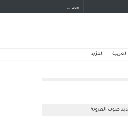
ستمر - قلم : راسم عبيدات
العربية
المزيد
يد صوت العروبة