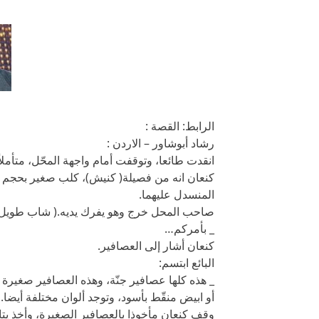
الرابط: القصة :
رشاد أبوشاور – الاردن :
انقدت طائعا، وتوقفت أمام واجهة المحّل، متأملا
كنعان انه من فصيلة( كنيش)، كلب صغير بحجم 
المنسدل عليهما.
صاحب المحل خرج وهو يفرك يديه.( شاب طويل 
_ بأمركم…
كنعان أشار إلى العصافير.
البائع ابتسم:
_ هذه كلها عصافير جنّة، وهذه العصافير صغيرة ل
أو ابيض منقّط بأسود، وتوجد ألوان مختلفة أيضا.
وقف كنعان مأخوذا بالعصافير الصغيرة، وأخذ يتا