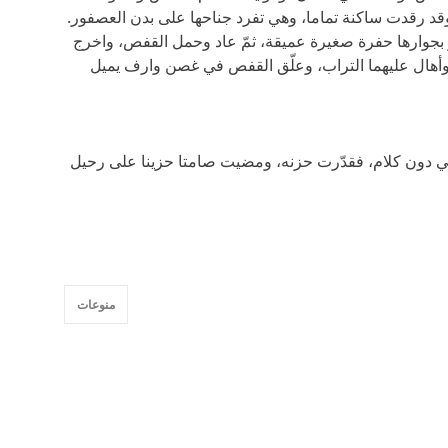
قد رقدت ساكنة تماما، وهي تفرد جناحها على بدن العصفور.
بجوارها حفرة صغيرة عميقة، ثمّ عاد وحمل القفص، واخرج
وأهال عليهما التراب، وعلّق القفص في غصن وارف يميل
ي دون كلام، فقدّرت حزنه، ومضيت صامتا حزينا على رحيل
منوعات