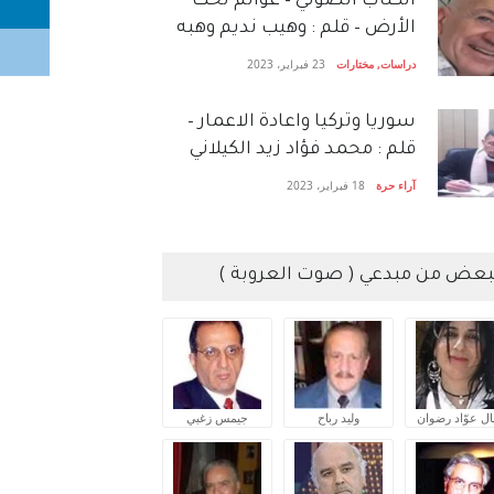
الكتاب الصَّوتي – عوالم تحت
الأرض – قلم : وهيب نديم وهبه
دراسات
,
مختارات
23 فبراير، 2023
سوريا وتركيا واعادة الاعمار –
قلم : محمد فؤاد زيد الكيلاني
آراء حرة
18 فبراير، 2023
بعض من مبدعي ( صوت العروبة )
ال عوّاد رضوان
وليد رباح
جيمس زغبي