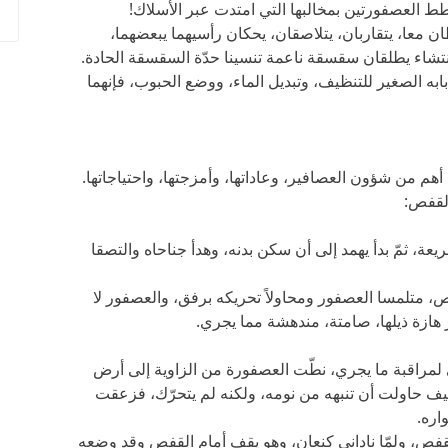
ط العصفورتين بمخالبها التي امتدت عبر الأسلاك!
طان معا، يتقاربان، يتلاصقان، يحكان رأسيهما يبعضهما،
تشاء يطلقان سقسقة ناعمة تنسينا حدّة السقسقة الحادة.
به الصغير للتنظيف، وتبديل الماء، ووضع الحبوب، فإنهما
هم من شؤون العصافير، وعاداتها، وأمزجتها، واحتياجاتها.
لقفص:
عة، ثمّ بدأ يهمد إلى أن سكن بدنه، وهدأ جناحاه والتصقا
 متلمسا العصفور ومحاولاً تحريكه برفق، والعصفور لا
 هازة ذيلها، صامتة، مندهشة مما يجري.
ي لمراقبة ما يجري، نطّت العصفورة من الزاوية إلى أرض
يف حاولت أن تنبهه من نومه، ولكنه لم يتحرّك، فزعقت
اره.
فص، ولمّا ناداني كنعان، وهو يقف أمام القفص وقد وضعه