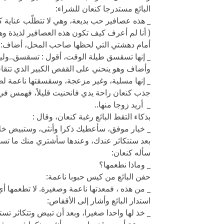
البائع مستدرجا كنعان للشراء:
_ هذه عصافير حب بديعة، وهي لا تتطلّب عناية كثيرة
( أنا لم أعرف كيف تكون هذه العصافير لذيذة وه
أمام دهشتي التي لحظها صاحب المحل، أضاف:
_ إنها تسقسق طيلة الوقت، أقول : تسقسق..ولي
وأضاف وهو ينحني على القفص الكبير الذي تتقاف
_ إنها مسلية، وغير مزعجة، وسقسقتها ناعمة ل
جذب كنعان راحة يدي فانحنيت قليلاً، فهمس في 
_ أريد زوجا منها..
بذكاء التقط البائع رغبة كنعان، وقال :
_ خيار موفق، سأعطيك ذكرا وأنثى، وستبيض خلا
بعد ستتكاثر عندك، وعندها سأشتري منك ما تستغ
سأله كنعان:
_ وماذا نطعمها؟
حفن البائع من كيس حبوبا ناعمة:
_ من هذه ، فمعدتها ناعمة وصغيرة. لا تطعمها أي 
استدار البائع وأشار إلى الأقفاص:
_ خذ لها واحدا صغيرا، وبعد أن تبيض وتتكاثر تست