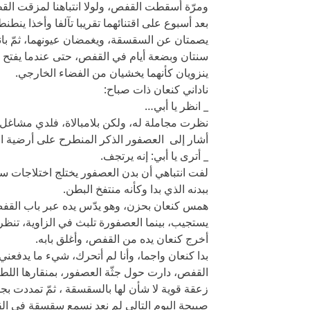
ومرّة أسقطت القفص، ولولا انتباهنا لمزقت القط
بعد أسبوع على اقتنائهما تقريبا تآلفا وأخذا ينطن
يصمتان عن السقسقة، ويغمضان عيونهما، ثمّ بان
سنتان وبضعة أيام في القفص، حتى عندما يفتح با
ينزويان كأنهما يخشيان من الفضاء الخارجي.
ناداني كنعان ذات صباح:
_ انظر يا أبي…
نظرت مجاملة له، ولكن بلامبالاة، فلدي مشاغل أ
أشار إلى العصفور الذكر المنطرح على أرضية ا
_ أترى يا أبي: إنه يرتجف.
لفت انتباهي أن بدن العصفور يختلج اختلاجات سري
ببدنه الذي بدا وكأنه منتفخ البطن.
همس كنعان بحزن، وهو يدّس يده عبر باب القفص،
يستجيب، بينما العصفورة تلبث في الزاوية، تنظر
أخرج كنعان يده من القفص، وأغلق بابه.
بدا كنعان واجما، وأنا لم أتحرك، شيء ما يدفعن
القفص، دارت حول جثّة العصفور، بمنقارها اللط
زعقة قوية لا شأن لها بالسقسقة ، ثمّ تمددت بجو
صبيحة اليوم التالي لم نعد نسمع سقسقة في الق