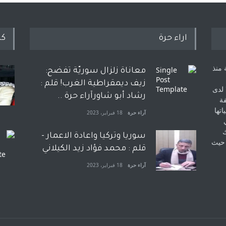
اراء حرة
كل
 منذ
معاناة زلزال سوريّة تفضح:
زيف ديمقراطية الغرب! قلم :
 لدى
رشاد أبو شاورآراء حرة ..
فة
اتها
آراء حرة
18 فبراير، 2023
ك
سوريا وتركيا واعادة الاعمار -
 حيث
قلم : محمد فؤاد زيد الكيلاني
آراء حرة
18 فبراير، 2023
بعد معارك قضائية طاحنة كتب
وترافع فيها بنفسه مرة اخرى..
الشيخ طارق يوسف يقهر