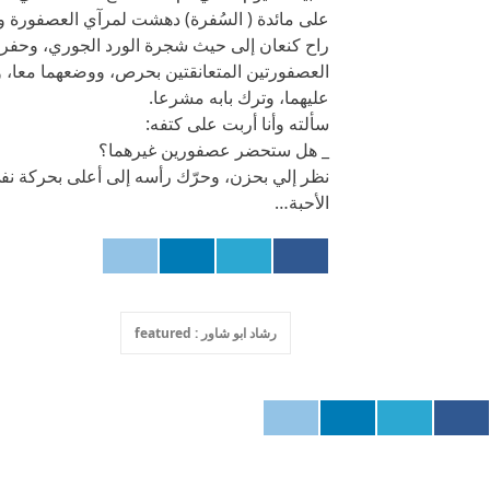
على مائدة ( السُفرة) دهشت لمرآي العصفورة و
راح كنعان إلى حيث شجرة الورد الجوري، وحفر 
العصفورتين المتعانقتين بحرص، ووضعهما معا، 
عليهما، وترك بابه مشرعا.
سألته وأنا أربت على كتفه:
_ هل ستحضر عصفورين غيرهما؟
نظر إلي بحزن، وحرّك رأسه إلى أعلى بحركة نف
الأحبة…
رشاد ابو شاور : featured