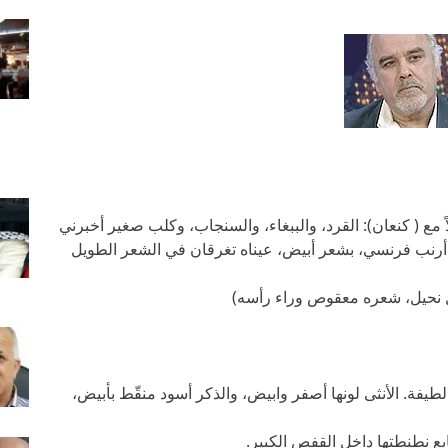
ً مع ( كنعان): القرد، والببغاء، والسنجاب، وكلب صغير أخبرني
أرنب فرنسي، بشعر أبيض، عيناه تغرقان في الشعر الطويل
نحيل، شعره معقوص وراء رأسه)
طيفة. الأنثى لونها أصفر وابيض، والذكر أسود منقّط بأبيض،
بع نطنطتها داخل القفص الكبير.