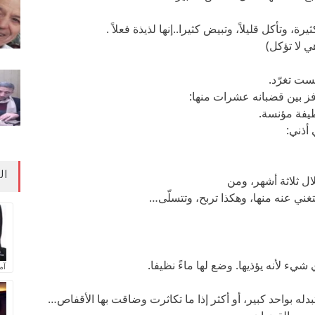
، وتأكل قليلاً، وتبيض كثيرا..إنها لذيذة فعلاً .
ي لا تؤكل)
ست تغرّد.
ز بين قضبانه عشرات منها:
طيفة مؤنسة.
أذني:
ال
ل ثلاثة أشهر، ومن
ني عنه منها، وهكذا تربح، وتتسلّى…
شيء لأنه يؤذيها. وضع لها ماءً نظيفا.
آم
بدله بواحد كبير، أو أكثر إذا ما تكاثرت وضاقت بها الأقفاص…