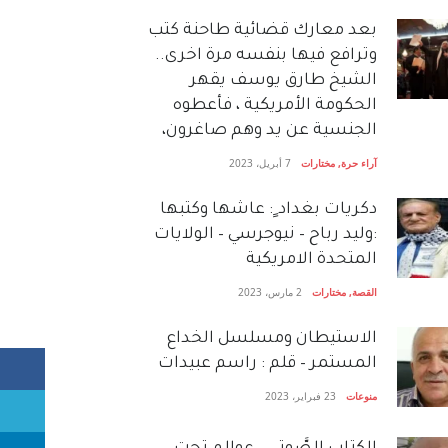
بعد معارك قضائية طاحنة كتب
وترافع فيها بنفسه مرة اخرى..
الشيخ طارق يوسف يقهر
الحكومة الأمريكية ، فأعطوه
الجنسية عن يد وهم صاغرون،
آراء حرة
,
مختارات
7 أبريل، 2023
دكريات بغداد ٍ: عاشها وكتبها
:وليد رباح – نيوجرسي – الولايات
المتحدة الامريكية
القصة
,
مختارات
2 مارس، 2023
الاستيطان ومسلسل الخداع
المستمر – قلم : راسم عبيدات
منوعات
23 فبراير، 2023