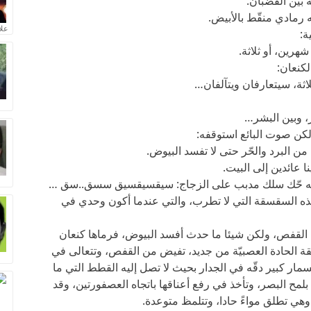
بين القضبان.
ه رمادي منقّط بالأبيض.
علا
ة:
هرين، أو ثلاثة.
لكنعان:
لاثة، سيتعارفان ويتآلفان…
ر، وبين البشر…
لكن صوت البائع استوقفه:
من البرد والحّر حتى لا تفسد البيوض.
ا عائدين إلى البيت.
 تشبه حّك سلك مدبب على الزجاج: سيقسيقسيق سسق..سق …
ذه السقسقة التي لا تطرب، والتي عندما أكون وحدي في
 القفص، ولكن شيئا ما حدث أفسد البيوض، فرماها كنعان
الحادة العصبيّة من جديد، تفيض من القفص، وتتعالى في
ر كبير دقّه في الجدار بحيث لا تصل إليه القطط التي ما
بلمح البصر، وتأخذ في رفع أعناقها باتجاه العصفورتين، وقد
هي تطلق مواءً حادا، وتتلمظ متوعدة.