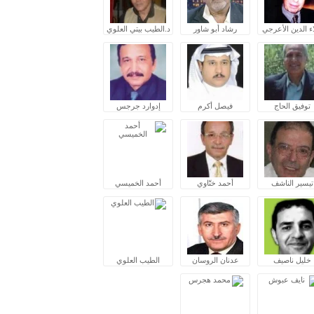
ء الدين الأعرجي
رشاد أبو شاور
د.الطيب بيتي العلوي
توفيق الحاج
فيصل أكرم
إدوارد جرجس
تيسير الناشف
أحمد ختّاوي
أحمد الخميسي
خليل ناصيف
عدنان الروسان
الطيب العلوي