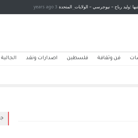
بها :وليد رباح – نيوجرسي – الولايات المتحدة
3 years ago
الاستيطان ومسلسل الخداع الم
الامريكية
ات
فن وثقافة
فلسطين
اصدارات ونقد
الجالية 
جد