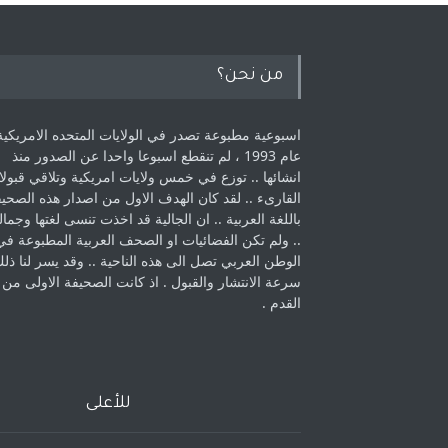
من نحن؟
اسبوعية مطبوعة تصدر في الولايات المتحده الامريكية
عام 1993 ، لم ‏تنقطع اسبوعا واحدا عن الصدور منذ
انشائها .. توزع في خمس ولايات امريكية ‏وتلاقي قبولا
القارىء ..‏ لقد كان الهدف الاول من اصدار هذه الصحي
باللغة العربية .. ان الجالية قد اخذت ‏تنسى لغتها وجمالي
.. ولم تكن الفضائيات او الصحف العربية المطبوعة في
الوطن ‏العربي تصل الى هذه الناحية .. وقد يسر لنا ذل
سرعة الانتشار والقبول . اذ كانت ‏الصحيفة الاولى من
القدم . ‏
للأعلى