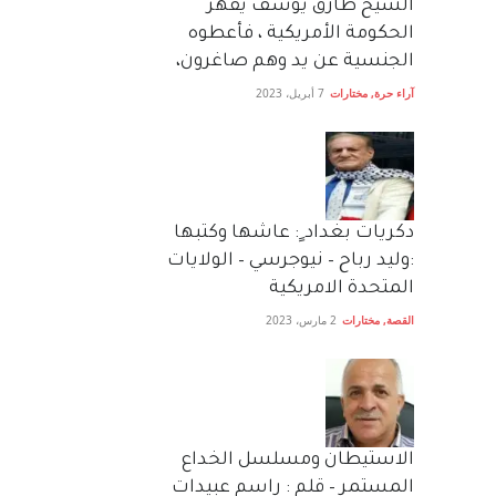
الشيخ طارق يوسف يقهر
الحكومة الأمريكية ، فأعطوه
الجنسية عن يد وهم صاغرون،
آراء حرة
,
مختارات
7 أبريل، 2023
دكريات بغداد ٍ: عاشها وكتبها
:وليد رباح – نيوجرسي – الولايات
المتحدة الامريكية
القصة
,
مختارات
2 مارس، 2023
الاستيطان ومسلسل الخداع
المستمر – قلم : راسم عبيدات