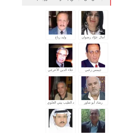
آمال عوّاد رضوان
وليد رباح
جيمس زغبي
علاء الدين الأعرجي
رشاد أبو شاور
د.الطيب بيتي العلوي