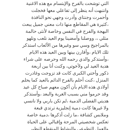
التي توشحت بالفرح والإبتسام مع هذه الاغنية
وانتبهت أنه ينظر إلى تفاعلي معها فخجلت
وأحمرت وجنتاي وأدرت وجهي نحو النافذة
،كثيرة هي المقاطع منها ذات معني جميل يبعث
البهجة والفرح في النفس وخاصة لأنثى حالمة
مثلي ،، ووصلنا وأمضينا يوم العيد نلعب ونلهو
بالمراجيح وسي سو وغيرها من الألعاب استذكر
تلك الايام ،وأقارن بينها وبين العيد هذه الايام
،وأستذكر والدي رحمه الله وحرصه على شراء
هدية العيد لي ولأخوتي، وكنت أنا بين أربعة
ذكور وأختي الكبرى كانت قد تزوجت وغادرت
المنزل ،كنت أحلم بالفرح الدائم بالعيد كما يحلم
أولادي هذه الايام بأن أكون معهم صباح كل عيد
وقد حرموا مني بسبب الغربة والبعد ،وأستذكر
هديتي الفضلى الدمية ،لم تكن باربي ولا نانسي
ولا غيرها كانت دمية إنجليزية ترتدي قبعة
وملابس كشافة ،ما زلت أذكرها ،دمية خاصة
تعكس شخصيتي المرحة وإقبالي على الحياة
والعمل التطوعي والنشاط المنقطع النظير