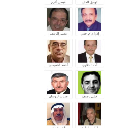
توفيق الحاج
فيصل أكرم
إدوارد جرجس
تيسير الناشف
أحمد ختّاوي
أحمد الخميسي
خليل ناصيف
عدنان الروسان
الطيب العلوي
نايف عبوش