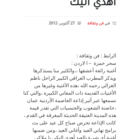
اهدي اليك
في
فن وثقافة
27 أكتوبر، 2012
الرابط : فن وثقافة :
سحر حمزة – ا لاردن :
أغنية رائعة أعشقها ،،والكثير منا يستذكرها
ويذكر المطرب العراقي الكبير الراحل ناظم
الغزالي رحمه الله ،هذه الأغنية وغيرها من
الأغنيات القديمة ذات المعاني الكبيرة ،والتي كنا
نسمعها عبر أثير إذاعة العاصمة الأردنية عمان
،حاضنة الشعوب والجنسيات التي تقدر قيمة
هذه المدينة العتيقة الحديثة المغرقة في القدم ،
كانت الإذاعة تحرص صباح كل عيد على بث
برامج تهاني العيد وأغاني العيد ،ومن ضمنها
أغنية أي شيء بالعيد أهدي إليكي يا ملاكي