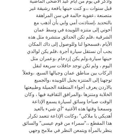
واذكر في يوم من ايام عيد الاضحى الماضية
قبل سنوات ،،و كنت حينها يافعة رشيقة غير
متصنعة ،عفوية حالمة في سن المراهقة
بالتحديد ،إستاذنت أمي وابي بأن أذهب مع
أخوتي إلى متنزه اللويبدة في وسط عمان
الشرقية ،فلم تكن الحدائق منتشرة مثل هذه
الأيام ،فسمحوا لنا وللوصول إلى ذاك المكان
يجب أن نستقل سيارة أجرة ،فلم يكن لوالدي
حينها سيارة،ولم يكن إزدحام ،وعمران مثل
اليوم ، ولم تكن توجد حافلات سريعة لنقل
الركاب بين مناطق عمان وجبالها السبع، ،وفعلاً
توجهنا إلى المتنزه بجبل اللوبيده ،والجميع
بالاردن يعرف أجواء المنطقة الجميلة وطبيعتها
الخلابة ومتنزها ،والمرافق الثقافية فيها ، وكان
الوقت صباحا وسائق لسيارة يسمع الإذاعة
وسمعنا وقتها هذه الأغنية “أي شيء بالعيد
أهديكي يا ملاكي” ،وكانت الإذاعة تتعمد تكرار
هذا المقطع ،،”سمراء من قوم عيسى” والسائق
ينظر بالمرأة ويتمعن النظر في ملامح وجهي