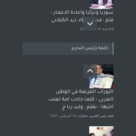
سوريا وتركيا واعادة الاعمار -
قلم : محمد فؤاد زيد الكيلاني
آراء حرة
18 فبراير، 2023
كلمة رئيس التحرير
بعد معارك قضائية طاحنة كتب
وترافع فيها بنفسه مرة اخرى..
الشيخ طارق يوسف يقهر
الحكومة الأمريكية ، فأعطوه
الثورات المزيفة في الوطن
الجنسية عن يد وهم صاغرون،
العربي - كلما جاءت امة لعنت
آراء حرة
,
مختارات
7 أبريل، 2023
اختها - بقلم : وليد ربا ح
كلمة رئيس التحرير
,
مختارات
18 أغسطس، 2021