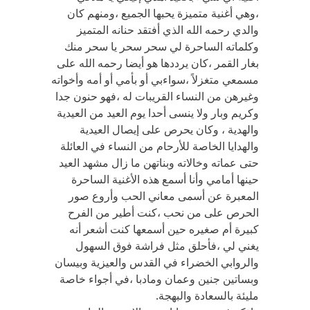
،وهي أغنية متميزة يحبها الجميع ،ومنهم كان
والدي رحمه الله الذي أفتقد حنانه المتميز
وكلماته الساحرة لي سحر سحر يا سحر منك
بغار القمر ،كان يرددها هو أيضا رحمه الله على
مسمعي متغزلاً ،سواءبي أو بأمي أو أمه وأخواته
وغيرهن من النساء القريبات له ،فهو حنون جدا
وكريم وبار ولا ينسى أحدا يوم العيد من العيدية
والهدية ، وكان يحرص على إيصال العيدية
والهدايا الخاصة للأرحام من النساء في العائلة
حتى عماته وخالاته وبناتهن ما زال مشهد العيد
حينها أمامي وأنا أسمع هذه الأغنية الساحرة
المعبرة عن أسمى معاني الحب وأروع صور
الحرص على من نحب ،كنت أطير من الفرح
كبيرة أم صغيره حين أسمعها كنت أشعر أنه
يغني لي ،فأحلق مثل فراشة فوق السهول
والروابي الخضراء في القدس والعيزية وبيسان
وبساتين جنين وعمان ومادبا ،في أجواء خاصة
مليئة بالسعادة والبهجة.