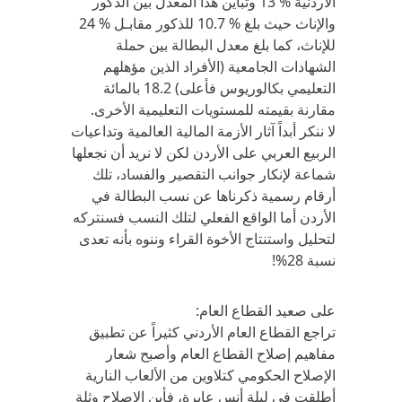
الأردنية % 13 وتباين هذا المعدل بين الذكور
والإناث حيث بلغ % 10.7 للذكور مقابـل % 24
للإناث، كما بلغ معدل البطالة بين حملة
الشهادات الجامعية (الأفراد الذين مؤهلهم
التعليمي بكالوريوس فأعلى) 18.2 بالمائة
مقارنة بقيمته للمستويات التعليمية الأخرى.
لا ننكر أبداً آثار الأزمة المالية العالمية وتداعيات
الربيع العربي على الأردن لكن لا نريد أن نجعلها
شماعة لإنكار جوانب التقصير والفساد، تلك
أرقام رسمية ذكرناها عن نسب البطالة في
الأردن أما الواقع الفعلي لتلك النسب فسنتركه
لتحليل واستنتاج الأخوة القراء وننوه بأنه تعدى
نسبة 28%!
على صعيد القطاع العام:
تراجع القطاع العام الأردني كثيراً عن تطبيق
مفاهيم إصلاح القطاع العام وأصبح شعار
الإصلاح الحكومي كتلاوين من الألعاب النارية
أطلقت في ليلة أنس عابرة، فأين الإصلاح وثلة