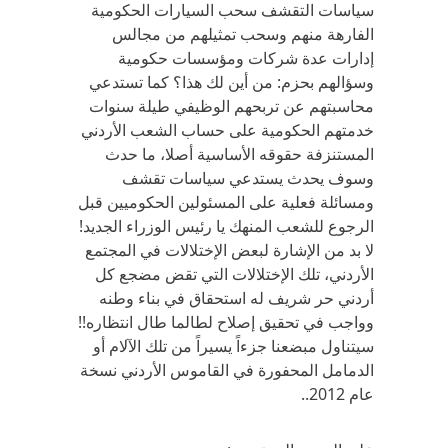
سياسات التقشف سحب السيارات الحكومية
الفارهة منهم وسحب تمثيلهم من مجالس
إدارات عدة شركات ومؤسسات حكومية
وسؤالهم بحزم: من أين لك هذا؟ كما تستدعي
محاسبتهم عن تربحهم الوظيفي طيلة سنوات
خدمتهم الحكومية على حساب الشعب الأردني
المستنزفة حقوقه الأساسية أصلا، ما حدث
وسوف يحدث يستدعي سياسات تقشف
ومسائلة فعلية على المسئولين الحكوميين قبل
الرجوع للشعب المنهك يا رئيس الوزراء الجديد!
لا بد من الإشارة لبعض الإختلالات في المجتمع
الأردني، تلك الإختلالات التي تقض مضجع كل
أردني حر شريف له استحقاق في بناء وطنه
وواجب في تحقيق إصلاح لطالما طال انتظاره!!
سيتناول مبضعنا جزءاً يسيراً من تلك الآلام أو
الدمامل المحفورة في القاموس الأردني نسخة
عام 2012..