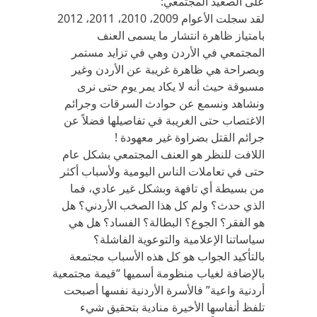
على الصعيد المجتمعي:
لقد سجلت الأعوام 2009، 2010، 2011، 2012
بامتياز ظاهرة انتشار ما يسمى العنف
المجتمعي في الأردن وهي في تزايد مستمر
وبصراحة هي ظاهرة غريبة عن الأردن وغير
مسبوقة حيث أنه لا يكاد يمر يوم حتى نرى
ونشاهد ونسمع عن حوادث السرقات وجرائم
الاغتصاب حتى الغريبة في تفاصيلها فضلاً عن
جرائم القتل بضراوة غير معهودة !
اللافت للنظر هو العنف المجتمعي بشكل عام
حتى في تعاملات الناس اليومية ولأسباب أكثر
من بسيطة أي تافهة وبشكل غير عادي، فما
الذي حدث؟ ولم كل هذا الصخب الأردني؟ هل
هو الفقر؟ الجوع؟ البطالة؟ الفساد؟ هل هي
سياساتنا الإعلامية والتوعوية الفاشلة؟
بالتأكيد الجواب هو كل هذه الأسباب مجتمعة
بالإضافة لغياب منظومة أسميها “قيمة مجتمعية
أردنية واعية” فالأسرة الأردنية نفسها أصبحت
تلفظ أنفاسها الأخيرة منادية بتحقيق شيء