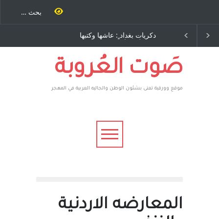
غداد ٍ: عاشها وكتبها
الاستيطان ومسلسل الخداع
د رباح – نيوجرسي –
المستمر - قلم : راسم عبيدات
ت المتحدة الامريكية
صَوت العُروبة
موقع وورقية تعنى بشئون الوطن والجاليه العربية في المهجر
المعارضه الاردنية