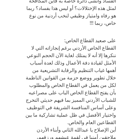
الفساد وأنشى دائرة خاصة به فأين المكافحة
لمثل هذه الإختلالات؟ أو ليس هذا بفساد؟ ربما
هو رفاه وامتياز وظيفي لنخب أردنية من نوع
خاص، ربما !!!
على صعيد القطاع الخاص:
القطاع الخاص الأردني برغم إنجازاته التي لا
ننكرها إلا أنه لا يمتلك لغاية الآن الحجم النوعي
الأمثل لقيادة دفة الأعمال وذلك لعدة أسباب
أهمها غياب التنظيم والرقابة التشريعية من
خلال تطوير ووضع حزمة من القوانين الناظمة
لكل من يعمل في القطاع الخاص والمطلوب
بأن يفتح القطاع الخاص الباب على مصراعيه
للشباب الأردني المميز بما فيهم حديثي التخرج
وعلى أساس المنافسة الشريفة في التوظيف
واختيار الأفضل في ظل عملية تشاركية ما بين
القطاعين العام والخاص.
أين الإصلاح يا عبدالله الثاني وأبناء الأردن
ملاحقين أمنيا في لقمة عيشهم ورزقهم،