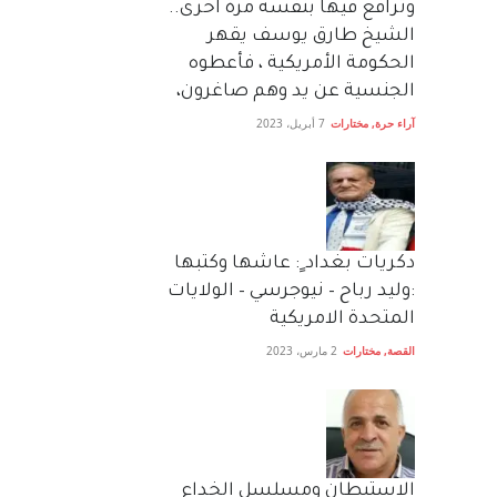
وترافع فيها بنفسه مرة اخرى..
الشيخ طارق يوسف يقهر
الحكومة الأمريكية ، فأعطوه
الجنسية عن يد وهم صاغرون،
آراء حرة
,
مختارات
7 أبريل، 2023
دكريات بغداد ٍ: عاشها وكتبها
:وليد رباح – نيوجرسي – الولايات
المتحدة الامريكية
القصة
,
مختارات
2 مارس، 2023
الاستيطان ومسلسل الخداع