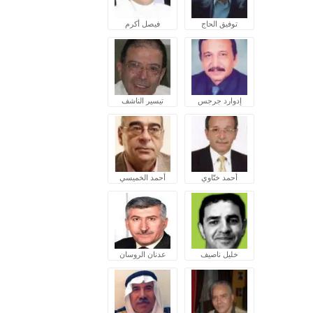
توفيق الحاج
فيصل أكرم
إدوارد جرجس
تيسير الناشف
أحمد ختّاوي
أحمد الخميسي
خليل ناصيف
عدنان الروسان