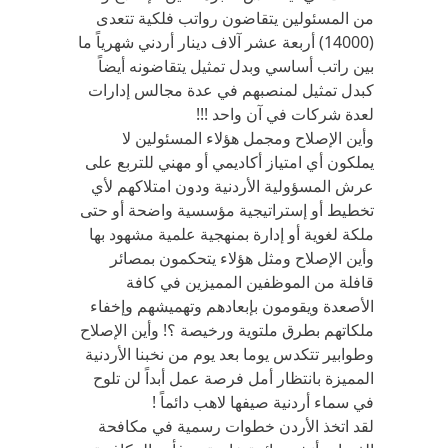
من المسئولين يتقاضون رواتب فلكية تتعدى
(14000) أربعة عشر آلاف دينار أردني شهرياً ما
بين راتب أساسي وبدل تمثيل يتقاضونه أيضاً
كبدل تمثيل لمنصبهم في عدة مجالس إدارات
لعدة شركات في آن واحد !!!
وأين الإصلاح ومجمل هؤلاء المسئولين لا
يملكون أي امتياز أكاديمي أو مهني للتربع على
عرش المسؤولية الأردنية ودون امتلاكهم لأي
تخطيط أو إستراتيجية مؤسسية واضحة أو حتى
ملكة لغوية أو إدارة بمنهجية علمية مشهود بها
وأين الإصلاح ومثل هؤلاء يتحكمون بمصائر
قافلة من الموظفين المميزين في كافة
الأصعدة ويقومون بإبعادهم وتهميشهم وإخفاء
ملكاتهم بطرق ملتوية ورخيصة ؟! وأين الإصلاح
وطوابير تتكدس يوما بعد يوم من نخبنا الأردنية
المميزة بانتظار أمل فرصة عمل أبداً لن تلوح
في سماء أردنية صيفها لاهب دائماً !
لقد اتخذ الأردن خطوات رسمية في مكافحة