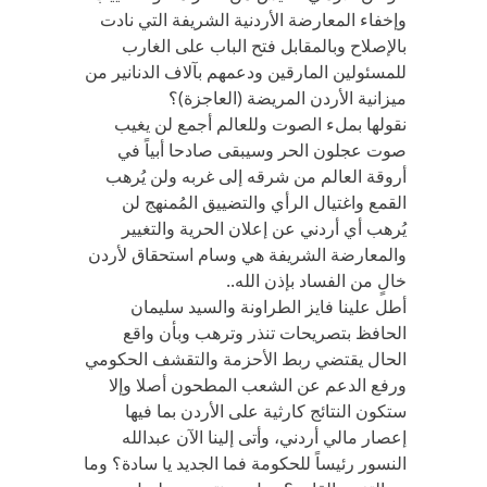
وإخفاء المعارضة الأردنية الشريفة التي نادت
بالإصلاح وبالمقابل فتح الباب على الغارب
للمسئولين المارقين ودعمهم بآلاف الدنانير من
ميزانية الأردن المريضة (العاجزة)؟
نقولها بملء الصوت وللعالم أجمع لن يغيب
صوت عجلون الحر وسيبقى صادحا أبياً في
أروقة العالم من شرقه إلى غربه ولن يُرهب
القمع واغتيال الرأي والتضييق المُمنهج لن
يُرهب أي أردني عن إعلان الحرية والتغيير
والمعارضة الشريفة هي وسام استحقاق لأردن
خالٍ من الفساد بإذن الله..
أطل علينا فايز الطراونة والسيد سليمان
الحافظ بتصريحات تنذر وترهب وبأن واقع
الحال يقتضي ربط الأحزمة والتقشف الحكومي
ورفع الدعم عن الشعب المطحون أصلا وإلا
ستكون النتائج كارثية على الأردن بما فيها
إعصار مالي أردني، وأتى إلينا الآن عبدالله
النسور رئيساً للحكومة فما الجديد يا سادة؟ وما