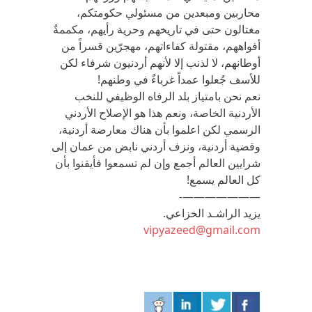
محاربين ومبعدين من مسئولي حكومتكم،
مغتالون حتى في تاريخهم وحرية رأيهم، مكممةٌ
أفواههم، مقتولة كفاءاتهم، مهجرّين قسراً من
أوطانهم، لا لذنب إلا لأنهم أردنيون شرفاء لكن
للأسف جُعلوا عمداً غرباءٌ في وطنهم!
نعم نحن بامتياز بلد الرفاه الوظيفي للنخب
الأردنية الخاصة، ونعم هذا هو الإصلاح الأردني
الرسمي لكن اعلموا بأن هناك معارضة أردنية،
وقضية أردنية، ونزف أردني نابض من عمان إلى
شرايين العالم أجمع وإن لم تسمعوا فأيقنوا بأن
كل العالم يسمع!
———————-
يزيد الراشـد الخزاعي.
vipyazeed@gmail.com