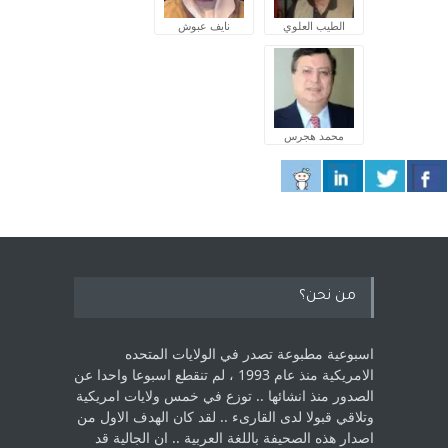
الطيب العلوي
نايف عبوش
محمد هجرس
من نحن؟
اسبوعية مطبوعة تصدر في الولايات المتحده
الامريكية منذ عام 1993 ، لم ‏تنقطع اسبوعا واحدا عن
الصدور منذ انشائها .. توزع في خمس ولايات امريكية
‏وتلاقي قبولا لدى القارىء ..‏ لقد كان الهدف الاول من
اصدار هذه الصحيفة باللغة العربية .. ان الجالية قد