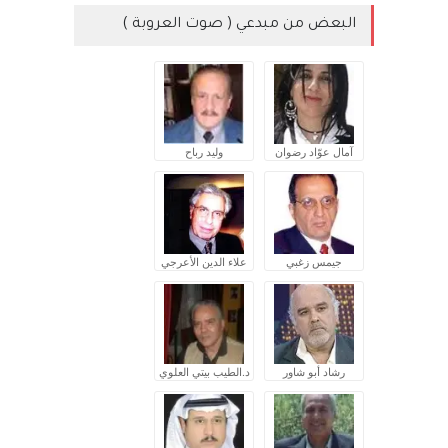
البعض من مبدعي ( صوت العروبة )
آمال عوّاد رضوان
وليد رباح
جيمس زغبي
علاء الدين الأعرجي
رشاد أبو شاور
د.الطيب بيتي العلوي