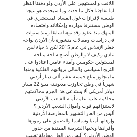
اللافت والمستهجن على الأردن ولو دققنا النظر
لما تفاجئنا فكل ما حدث وما سيحدث هو نتيجة
طبيعية لإفرازات غول الفساد المستشري في
الوطن مستنزفا موارده وإمكاناته واقتصاده
المنهك منذ عقود وقد نوهنا سابقا ومنذ سنوات
في دراسات ومقالات منشورة بأن الأردن يواجه
خطر الإفلاس في عام 2015 لكن لا حياة لمن
تنادي وكيف لا والوطن أصبح ساحة مباحة
لمسئولين حكوميين وأمناء عامين اعتادوا على
التربح السياسي والمالي برواتبهم الفلكية ومنها
ما يتجاوز مبلغ خمسة عشر ألف دينار أردني
شهرياً في وطن تجاوزت مديونيته مبلغ 22 مليار
دولار أمريكي ألا يستدعي هذا الجرم محاكمتهم
محاكمة علنية عامة أمام الشعب الأردني
لاستنزافهم قوت وأموال الشعب الأردني؟
أليس من العار التشهير بالمعارضة الأردنية
وإرهابها أمنيا وسياسيا والتضييق على رموزها
وأفرادها ونخبها الشريفة الممتدة من جذور
الوطن الأردني؟ أليس من العار محاولة تغييب