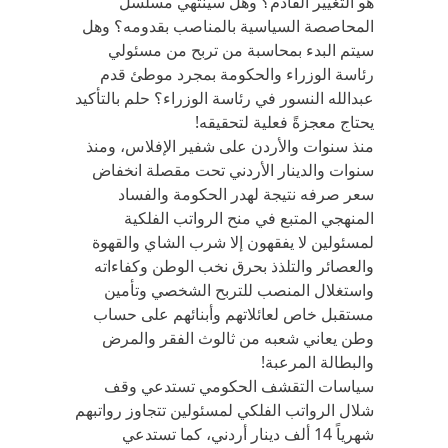
هو التغيير القادم؟ وهل سينتهي مسلسل
المحاصصة السياسية بالمناصب بقدومه؟ وهل
سيتم البدء بمحاسبة من تربح من مسئولي
رئاسة الوزراء والحكومة بمجرد موطئ قدم
عبدالله النسور في رئاسة الوزراء؟ حلم بالتأكيد
يحتاج معجزةً فعلية لتحقيقه!
منذ سنوات والأردن على شفير الإفلاس، ومنذ
سنوات والدينار الأردني تحت مقصلة انخفاض
سعر صرفه نتيجة لهدر الحكومة والفساد
المنهجي المتبع في منح الرواتب الفلكية
لمسئولين لا يفقهون إلا شرب الشاي والقهوة
والعصائر والتلذذ بحرق نخب الوطن وكفاءاته
واستغلال المنصب للتربح الشخصي وتأمين
مستقبل خاص لعائلاتهم وأبنائهم على حساب
وطن يعاني شعبه من ثالوث الفقر والمرض
والبطالة المرعبة!
سياسات التقشف الحكومي تستدعي وقف
شلال الرواتب الفلكي لمسئولين تتجاوز رواتبهم
شهرياً 14 ألف دينار أردني، كما تستدعي