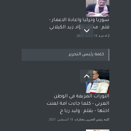
سوريا وتركيا واعادة الاعمار -
قلم : محمد فؤاد زيد الكيلاني
آراء حرة
18 فبراير، 2023
كلمة رئيس التحرير
بعد معارك قضائية طاحنة كتب
وترافع فيها بنفسه مرة اخرى..
الشيخ طارق يوسف يقهر
الحكومة الأمريكية ، فأعطوه
الثورات المزيفة في الوطن
الجنسية عن يد وهم صاغرون،
العربي - كلما جاءت امة لعنت
آراء حرة
,
مختارات
7 أبريل، 2023
اختها - بقلم : وليد ربا ح
كلمة رئيس التحرير
,
مختارات
18 أغسطس، 2021