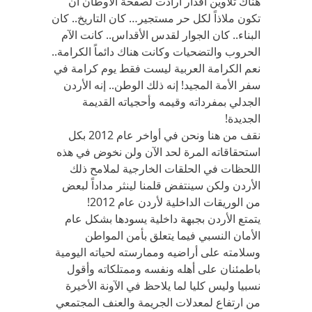
هناك تلاوين أقدار أرادت لصفحة الأوطان أن
تكون ملاذاً لكل حر مستجير… كان التاريخ.. كان
البناء.. كان الجوار لقدس الأقداس.. كانت الآم
الحروب والتضحيات وكانت هناك دائماً الكرامة..
نعم الكرامة العربية ليست فقط يوم كرامة في
سفر الأمة المجيد! إنه ذلك الوطن.. إنه الأردن
الجدلي بمفرداته وقيمه وأحجياته القديمة
الجديدة!
نقف من هنا ونحن في أواخر عام 2012 بكل
استحقاقاته المرة لحد الآن ولن نخوض في هذه
اللحظات في الحلقات الخارجية لملامح ذلك
الأردن ولكن سينتفض قلمنا لينثر مداداً لبعض
من الوريقات الداخلية لأردن عام 2012!
يتمتع الأردن بجبهة داخلية يسودها بشكل عام
الأمان النسبي فيما يتعلق بأمن المواطن
وسلامته على أراضيه وممارسته لحياته اليومية
باطمئنان على أهله ونفسه وممتلكاته وأقول
نسبيا وليس كليا لما يلاحظ في الآونة الأخيرة
من ارتفاع لمعدلات الجريمة والعنف المجتمعي