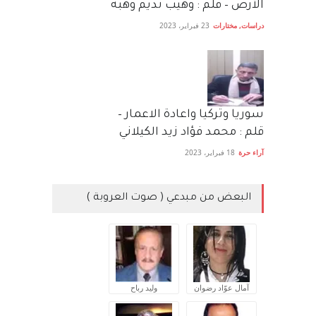
الأرض – قلم : وهيب نديم وهبه
دراسات
,
مختارات
23 فبراير، 2023
سوريا وتركيا واعادة الاعمار –
قلم : محمد فؤاد زيد الكيلاني
آراء حرة
18 فبراير، 2023
البعض من مبدعي ( صوت العروبة )
آمال عوّاد رضوان
وليد رباح