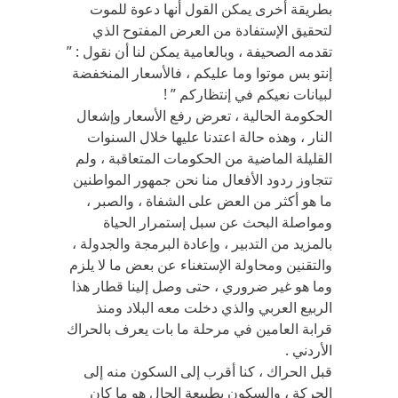
بطريقة أخرى يمكن القول أنها دعوة للموت
لتحقيق الإستفادة من العرض المفتوح الذي
تقدمه الصحيفة ، وبالعامية يمكن لنا أن نقول : ”
إنتو بس موتوا وما عليكم ، فالأسعار المنخفضة
لبيانات نعيكم في إنتظاركم ” !
الحكومة الحالية ، تعرض رفع الأسعار وإشعال
النار ، وهذه حالة اعتدنا عليها خلال السنوات
القليلة الماضية من الحكومات المتعاقبة ، ولم
تتجاوز ردود الأفعال منا نحن جمهور المواطنين
ما هو أكثر من العض على الشفاة ، والصبر ،
ومواصلة البحث عن سبل إستمرار الحياة
بالمزيد من التدبير ، وإعادة البرمجة والجدولة ،
والتقنين ومحاولة الإستغناء عن بعض ما لا يلزم
وما هو غير ضروري ، حتى وصل إلينا قطار هذا
الربيع العربي والذي دخلت معه البلاد ومنذ
قرابة العامين في مرحلة ما بات يعرف بالحراك
الأردني .
قبل الحراك ، كنا أقرب إلى السكون منه إلى
الحركة ، والسكون بطبيعة الحال هو ما كان