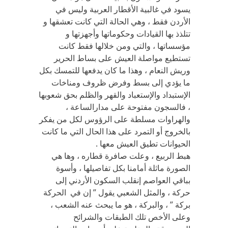
يسود في غالبية الأقطار العربية وليس في
الأردن فقط ، وهي الحالة التي كانت تعشقها و
تتلذذ بها القيادات وحكوماتها وأجهزتها و
مؤسساتها ، والتي ومن خلالها فقط كانت
تستطيع مواصلة العيش على بساط الحرير
وريش النعام ، وهذا ما كان يدفعها للتمسك بكل
ما يؤدي إلى بسط وفرض ظروف ومناخات
الإستبداد والإستعباد والقهر والظلم بحق شعوبها
، فالسجون مفتوحة على مدارالساعة ،
والهراوات مسلطة على الرؤوس لكل من يفكر
بالخروج أو التمرد على هذا الحال التي ما كانت
الحيوانات تطيق العيش معها .
هبط الربيع ، وعلت صافرة قطاره ، وها هي
الصورة ماثلة أمامنا بكل تفاصيلها ، وأسوة
بباقي العواصم إنقلب السكون الأردني إلى
حركة ، والمثل الشعبي يقول ” إن في الحركة
بركة ” ، والبركة ، هو ما يبحث عنه الشعب ،
وعلى الأخص تلك الطبقات والشرائح