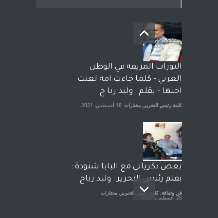
بعد معارك قضائية طاحنة كتب
وترافع فيها بنفسه مرة اخرى..
الشيخ طارق يوسف يقهر
الحكومة الأمريكية ، فأعطوه
الثورات المزيفة في الوطن
الجنسية عن يد وهم صاغرون،
العربي - كلما جاءت امة لعنت
آراء حرة
,
مختارات
7 أبريل، 2023
اختها - بقلم : وليد ربا ح
كلمة رئيس التحرير
,
مختارات
18 أغسطس، 2021
بعض ذكرياتي مع البابا شنودة :
بقلم رئيس التحرير : وليد رباح
فن وثقافة
,
كلمة رئيس التحرير
,
مختارات
28 أغسطس، 2021