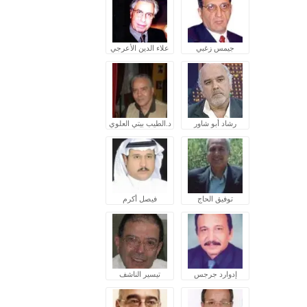
جيمس زغبي
علاء الدين الأعرجي
رشاد أبو شاور
د.الطيب بيتي العلوي
توفيق الحاج
فيصل أكرم
إدوارد جرجس
تيسير الناشف