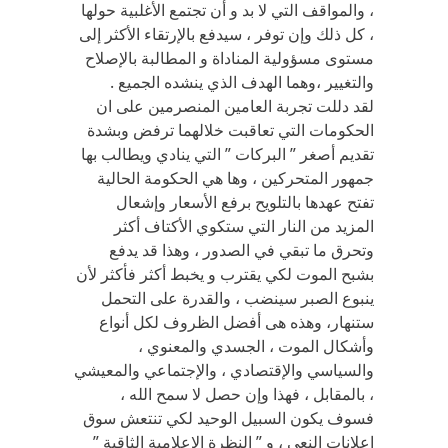
، والمواقف التي لا بد و أن تجتمع الأغلبية حولها
، كل ذلك وإن توفر ، سيدفع بالإرتقاء الأكثر إلى
مستوى مسؤولية المناداة و المطالبة بالإصلاح
والتغيير ،وهما الهدف الذي ينشده الجميع .
لقد دللت تجربة العامين المنصرمين على ان
الحكومات التي تعاقبت خلالهما ترفض وبشدة
تقديم أصغر ” البركات ” التي ينادي ويطالب بها
جمهور المتحركين ، وها هي الحكومة الحالية
تفتح عهدها بالتلويح برفع الأسعار وإشعال
المزيد من النار التي ستكوي الأكتاف أكثر
وتحرق ما تبقي في الصدور ، وهذا قد يدفع
بشبح الموت لكي يقترب و يخبط أكثر فأكثر لأن
ينبوع الصبر سينضب ، والقدرة على التحمل
ستنهار، وهذه هى أفضل الظروف لكل أنواع
وأشكال الموت ، الجسدي والمعنوي ،
والسياسي والإقتصادي ، والإجتماعي والمعيشي
، بالمقابل ، فهذا وإن حصل لا سمح الله ،
فسوف يكون السبيل الوحيد لكي تنتعش سوق
إعلانات النعي ، و ” النظرة الإعلامية الثاقبة ”