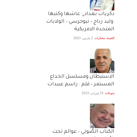
دكريات بغداد ٍ: عاشها وكتبها
:وليد رباح – نيوجرسي – الولايات
المتحدة الامريكية
القصة
,
مختارات
2 مارس، 2023
الاستيطان ومسلسل الخداع
المستمر – قلم : راسم عبيدات
منوعات
23 فبراير، 2023
الكتاب الصَّوتي – عوالم تحت