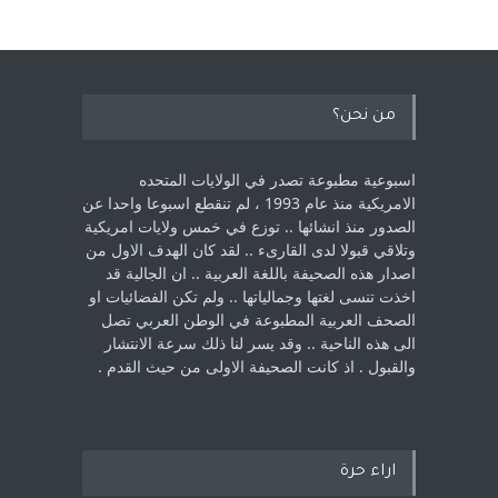
من نحن؟
اسبوعية مطبوعة تصدر في الولايات المتحده
الامريكية منذ عام 1993 ، لم ‏تنقطع اسبوعا واحدا عن
الصدور منذ انشائها .. توزع في خمس ولايات امريكية
‏وتلاقي قبولا لدى القارىء ..‏ لقد كان الهدف الاول من
اصدار هذه الصحيفة باللغة العربية .. ان الجالية قد
اخذت ‏تنسى لغتها وجمالياتها .. ولم تكن الفضائيات او
الصحف العربية المطبوعة في الوطن ‏العربي تصل
الى هذه الناحية .. وقد يسر لنا ذلك سرعة الانتشار
والقبول . اذ كانت ‏الصحيفة الاولى من حيث القدم . ‏
اراء حرة