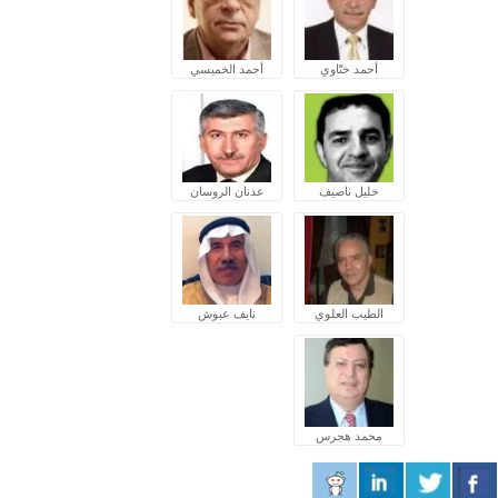
أحمد ختّاوي
أحمد الخميسي
خليل ناصيف
عدنان الروسان
الطيب العلوي
نايف عبوش
محمد هجرس