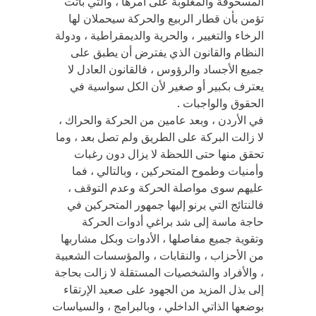
المسحوقة والمغلوبة على أمرها ، والتي باتت
تؤمن بأن قطار الربيع والحركة سيحملان لها
الرخاء والتغيير ، والحرية والديمقراطية ، ودولة
النظام والقانون الذي يفترض أن يطبق على
جميع الأجساد والرؤوس ، فالقانون العادل لا
يعترف بكبير أو صغير لأن الكل سواسية في
الحقوق والواجبات .
في الأردن ، وبعد عامين من الحركة والحراك ،
لا زالت البركة على الطريق ولم تصل بعد ، وما
تحقق منها حتى اللحظة لا يزال دون رغبات
وأمنيات وطموح المتحركين ، وبالتالي ، فما
عليهم سوى مواصلة الحركة وعدم التوقف ،
فالنتائج التي يرنو إليها جمهور المتحركين في
حاجة ماسة إلى شد براغي أدوات الحركة
وتقوية جميع مفاصلها ، الأدوات وبكل مشاربها
من الأحزاب ، والنقابات ، والمؤسسات الشعبية
، والأفراد والشخصيات المستقلة لا زالت بحاجة
إلى بذل المزيد من الجهود على صعيد الإرتقاء
بوضعها الذاتي الداخلي ، وبالبرامج ، والسياسات