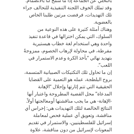
بالتخلي عن الجماعة إذا ما سُمح لنا بالانضمام.
وقد تملك الخوف اللجنة التنفيذية للتحالف جراء
تلك التهديدات، فرفضت مرتين طلبنا الخاص
بالعضوية.
وهناك أمثلة كثيرة على هذه النوعية من
السلوك، التي يمكن اختزالها في قاعدة تنفيذ
واحدة وهي استخدام لغة خطاب هيستيرية
مفرطة، في محاولة لإرهاب الخصوم، ممزوجةً
بتهديد نهائي “بأخذ الكرة وعدم الاستمرار في
اللعب”.
إن ما تحاول تلك التكتيكات الصبيانية المتسمة،
بروح البلطجة، عمله هو التعمية على القضايا
الحقيقية التي تتم إثارتها وإحلال “الإهانة
المدعاة” محل القضية المطروحة واعتبار أنها
-الإهانة- هي ما يجب مناقشتها أومعالجتها أولاً.
النتائج الخالصة لتلك التهديدات هي: إخراس أي
مناقشة، وتعويق أي عملية فحص لمعاملة
إسرائيل للفلسطينيين، والاستمرار في تقديم
المعونات لإسرائيل من دون مناقشة، علاوة