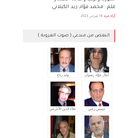
قلم : محمد فؤاد زيد الكيلاني
آراء حرة
18 فبراير، 2023
البعض من مبدعي ( صوت العروبة )
آمال عوّاد رضوان
وليد رباح
جيمس زغبي
علاء الدين الأعرجي