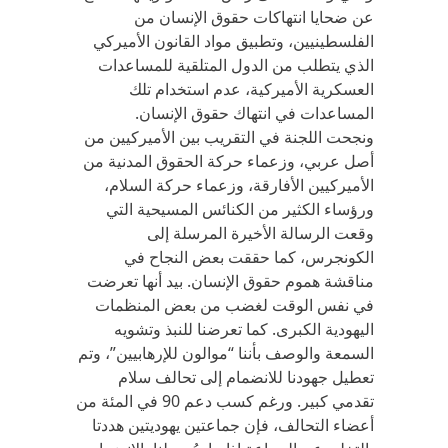
عن ضحايا انتهاكات حقوق الإنسان من
الفلسطينيين، وتطبيق مواد القانون الأميركي
الذي يتطلب من الدول المتلقية للمساعدات
العسكرية الأميركية، عدم استخدام تلك
المساعدات في انتهاك حقوق الإنسان.
ونجحت اللجنة في التقريب بين الأميركيين من
أصل عربي، وزعماء حركة الحقوق المدنية من
الأميركيين الأفارقة، وزعماء حركة السلام،
ورؤساء الكثير من الكنائس المسيحية التي
وقعت الرسالة الأخيرة المرسلة إلى
الكونجرس، كما حققت بعض النجاح في
مناقشة هموم حقوق الإنسان. بيد أنها تعرضت
في نفس الوقت لغضب من بعض المنظمات
اليهودية الكبرى. كما تعرضنا للنبذ وتشويه
السمعة والوصف بأننا “موالون للإرهابيين”، وتم
تعطيل جهودنا للانضمام إلى تحالف سلام
تقدمي كبير. ورغم كسب دعم 90 في المئة من
أعضاء التحالف، فإن جماعتين يهوديتين هددتا