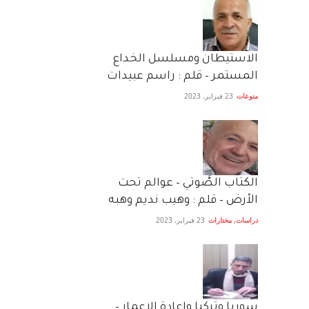
الاستيطان ومسلسل الخداع
المستمر – قلم : راسم عبيدات
منوعات
23 فبراير، 2023
الكتاب الصَّوتي – عوالم تحت
الأرض – قلم : وهيب نديم وهبه
دراسات
,
مختارات
23 فبراير، 2023
سوريا وتركيا واعادة الاعمار –