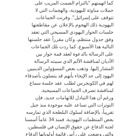
كما اتهمتهم “بالتزام الصمت المريب على
حملات مناوئة لليهودية، والهجمات التي لا
تتوقف على إسرائيل”. وقرنت الجماعات
اليهودية ذلك الهجوم بالإعلان عن مقاطعتها
جلسات الحوار اليهودي المسيحي التي تعقد
وفق جدول منتظم، وكان مقرراً عقد جلستها
التالية هذا الأسبوع. كما ردت تلك الجماعات
على الرسالة بالدعوة لعقد قمة حوار بين
الأديان لمناقشة الألم الذي سببته الرسالة
المشار إليها. وذهب بعض المسؤولين الدينيين
اليهود إلى حد الإيحاء بأنهم قد يتصلون بأصدقاء
لهم في الكونجرس لطلب عقد جلسة سماع
لمناقشة تصرف الجماعات المسيحية.
ورغم أن هذا التبادل للاتهامات جديد، فإن
التوترات التي تساعد عليه موجودة منذ جيل
تقريباً، بالإضافة لسلوك البلطجة الذي تمارسه
بعض المنظمات اليهودية. فمنذ 34 عاماً أسسنا
لجنة الدفاع عن حقوق الإنسان في فلسطين،
والتي وضعت على رأس قائمة أولوياتها الدفاع