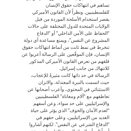
تساهم في انتهاكات حقوق الإنسان
للفلسطينيين. ونظراً لأن القانون الأميركي
يقصر استخدام الأسلحة الموردة من قبل
الولايات المتحدة للدول المختلفة على حالات
“الحفاظ على الأمن الداخلي” أو “الدفاع
المشروع عن النفس”، ويمنع مساعدة أي دولة
تنخرط في نمط ثابت من أنماط انتهاكات حقوق
الإنسان، فإن الموقّعين على الرسالة أعربوا عن
قلقهم من تعرض القانون الأميركي المذكور
للانتهاك من جانب إسرائيل.
الرسالة في حد ذاتها كانت مثيرةً للإعجاب،
حيث اتسمت بالنبرة المعتدلة، والاتزان
الاستثنائي في المحتوى، وأعرب أصحابها عن
تعاطفهم مع “آلام ومعاناة” الفلسطينيين
والإسرائيليين على حد سواء، وعن أسفهم
“لعدم الأمان والخوف” الذي يؤثر على حياة
العديد من الإسرائيليين، وعلى حقهم في
“الدفاع الشرعي عن النفس”. لكنهم أشاروا