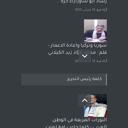
رشاد أبو شاورآراء حرة ..
آراء حرة
18 فبراير، 2023
سوريا وتركيا واعادة الاعمار -
قلم : محمد فؤاد زيد الكيلاني
آراء حرة
18 فبراير، 2023
كلمة رئيس التحرير
بعد معارك قضائية طاحنة كتب
وترافع فيها بنفسه مرة اخرى..
الشيخ طارق يوسف يقهر
الحكومة الأمريكية ، فأعطوه
الثورات المزيفة في الوطن
الجنسية عن يد وهم صاغرون،
العربي - كلما جاءت امة لعنت