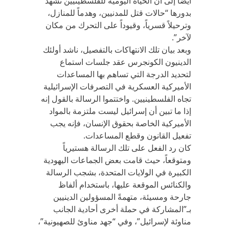
أيضاً إلى أن الحياة اليومية للفلسطينيين تشهد
بدورها “حالات قتل للمدنيين، وهدماً للمنازل،
وترحيلاً قسرياً، وقيوداً على التحرك من مكان
لآخر”.
وبعد بيان تلك الانتهاكات بالتفصيل، ناشد أولئك
الدينيون الكونجرس عقد جلسات استماع
لتحديد الدرجة التي تساهم بها المساعدات
الأميركية العسكرية في التصرفات الإسرائيلية
تجاه الفلسطينيين. واختتموا الرسالة بالقول إنه
إذا ما تبين أن إسرائيل ليست ملتزمة بالمواد
الأميركية الخاصة بحقوق الإنسان، فإنه يجب
تفعيل القانون وقطع المساعدات.
كان رد الفعل على تلك الرسالة هستيرياً
ومتوقعاً، حيث قامت بعض الجماعات اليهودية
الكبيرة في الولايات المتحدة، بشجب الرسالة
والكنائس الموقعة عليها، باستخدام ألفاظ
جارحة ومسيئة، متهمةً المسؤولين الدينيين
بـ”المشاركة في حملة أخرى أحادية الجانب
مناوئة لإسرائيل”، وفي “جهد مناوئ للصهيونية”،