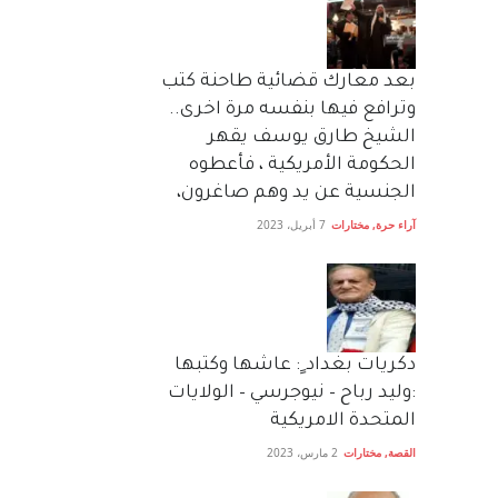
بعد معارك قضائية طاحنة كتب
وترافع فيها بنفسه مرة اخرى..
الشيخ طارق يوسف يقهر
الحكومة الأمريكية ، فأعطوه
الجنسية عن يد وهم صاغرون،
آراء حرة
,
مختارات
7 أبريل، 2023
دكريات بغداد ٍ: عاشها وكتبها
:وليد رباح – نيوجرسي – الولايات
المتحدة الامريكية
القصة
,
مختارات
2 مارس، 2023