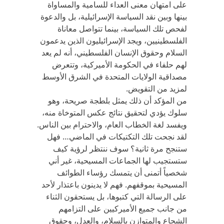
على امتهان معنى العداء للسامية والمساواة
بينها وبين نقد السياسة الإسرائيلية، بل والدعوة
لفحص تلك السياسة، بينما تتواصل معاناة
الفلسطينيين، ويجد الإسرائيليون الذين يدعمون
السلام وحقوق الإنسان الفلسطيني، أنه لم يعد
لهم حلفاء في الحكومة الأميركية، وتتعرض
مصداقية الولايات المتحدة في الشرق الأوسط
لمزيد من التقويض.
من المؤكد أن ذلك يمثل بلطجة صريحة، وهو
سلوك يؤدي لتحقيق نتائج عكس المتوخاة منه،
ويفسد لغة الخطاب العام، والاحترام بين الناس.
لقد نجحت تلك التكتيكات في الماضي… فهل
ستنجح مرة ثانية؟ سوف ننتظر لرؤية كيف
ستستجيب لها الجماعات المسيحية، غير أني
شخصياً أتمنى أن يتمسك رؤساء الطوائف
المسيحية بموقفهم. فهم لا يدينون باعتذار لأحد
على الرسالة التي كتبوها، بل يستحقون الثناء
من جانب جميع الأميركيين على التزامهم
الشجاع والمتوازن بالسلام، والعدل، وحقوق