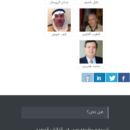
خليل ناصيف
عدنان الروسان
الطيب العلوي
نايف عبوش
محمد هجرس
من نحن؟
اسبوعية مطبوعة تصدر في الولايات المتحده