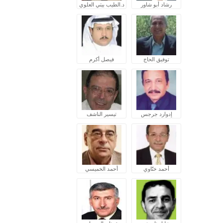
رشاد أبو شاور
د.الطيب بيتي العلوي
توفيق الحاج
فيصل أكرم
إدوارد جرجس
تيسير الناشف
أحمد ختّاوي
أحمد الخميسي