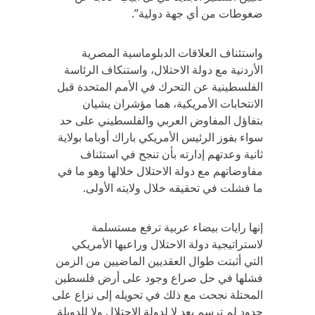
ضغوطات من أي جهة دولية”.
واستئناف العلاقات الدبلوماسية المصرية
الأردنية مع دولة الاحتلال، واستنكاف الرئاسة
الفلسطينية عن التحرك في الأمم المتحدة قبل
الانتخابات الأمريكية، هما مؤشران يشيان
بتفاؤل المفاوض العربي والفلسطيني على حد
سواء بفوز الرئيس الأمريكي باراك أوباما بولاية
ثانية وعدتهم إدارته بأن تنجح في استئناف
مفاوضاتهم مع دولة الاحتلال خلالها وهو ما في
ما فشلت في تحقيقه خلال ولايته الأولى.
إنها رايات بيضاء عربية ترفع مستسلمة
لاستراتيجية دولة الاحتلال وراعيها الأمريكي
التي أثبتت طوال العقديين الماضيين من الزمن
فشلها في حل صراع وجود على أرض فلسطين
المحتلة نجحت مع ذلك في تحويله إلى نزاع على
حدود لم ترسم بعد لا لدولة الاحتلال ولا للدويلة