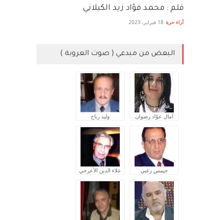
قلم : محمد فؤاد زيد الكيلاني
آراء حرة
18 فبراير، 2023
البعض من مبدعي ( صوت العروبة )
آمال عوّاد رضوان
وليد رباح
جيمس زغبي
علاء الدين الأعرجي