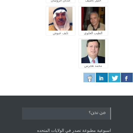
خليل ناصيف
عدنان الروسان
الطيب العلوي
نايف عبوش
محمد هجرس
من نحن؟
اسبوعية مطبوعة تصدر في الولايات المتحده