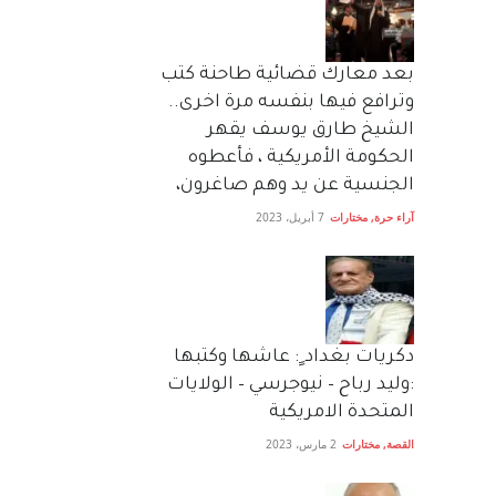
بعد معارك قضائية طاحنة كتب
وترافع فيها بنفسه مرة اخرى..
الشيخ طارق يوسف يقهر
الحكومة الأمريكية ، فأعطوه
الجنسية عن يد وهم صاغرون،
آراء حرة
,
مختارات
7 أبريل، 2023
دكريات بغداد ٍ: عاشها وكتبها
:وليد رباح – نيوجرسي – الولايات
المتحدة الامريكية
القصة
,
مختارات
2 مارس، 2023