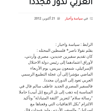
العربي تدور مجددا
في
سياسة وأخبار
21 أكتوبر، 2012
الرابط : سياسة واخبار :
بقلم نقولا ناصر* فلسطين المحتله :
كان تقديم سفيرين جديدين، مصري وأردني،
لأوراق اعتمادهما إلى رئيس دولة الاحتلال
الإسرائيلي، شمعون بيريس، يوم الأربعاء
الماضي مؤشرا إلى أن عجلة التطبيع الرسمي
العربي تعود إلى الدوران مجددا.
فالسفير المصري الجديد عاطف سالم قال في
المناسبة إنه ذهب إلى تل الربيع (تل أبيب) حاملا
“رسالة سلام” لتعزيز “الثقة المتبادلة” وتأكيد
الالتزام “بكل الاتفاقيات التي وقعناها مع
إسرائيل”. والسفير الأردني وليد عبيدات قال