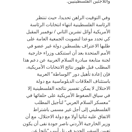
واللاجئين الفلسطينيين.
وفي التوقيت الراهن تحديدا، حيث تنتظر
الرئاسة الفلسطينية انتهاء انتخابات الرئاسة
الأمريكية أوائل تشرين الثاني / نوفمبر المقبل
كي تحدد موعدا لتصويت الجمعية العامة على
طلبها الاعتراف بفلسطين دولة غير عضو في
الأمم المتحدة بعد أن استنكف وزراء خارجية
لجنة متابعة مبادرة السلام العربية عن دعم هذا
المطلب قبل ظهور نتائج الانتخابات الأمريكية،
فإن إعادة تأهيل دور “الوساطة” العربية
باستئناف العلاقات الدبلوماسية مع دولة
الاحتلال لا يمكن تفسير نتائجه الفلسطينية إلا
في سياق الضغوط الأمريكية على حلفائها في
“معسكر السلام العربي” لتأجيل المطلب
الفلسطيني إلى أجل غير مسمى باشتراط
الاتفاق عليه ثنائيا أولا مع دولة الاحتلال، مع أن
وزير الخارجية الأردني ناصر جودة نفى أن يكون
تعيين السفير الجديد في تل أبيب “ناتجا عن