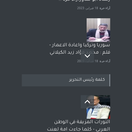
آراء حرة
18 فبراير، 2023
سوريا وتركيا واعادة الاعمار -
قلم : محمد فؤاد زيد الكيلاني
آراء حرة
18 فبراير، 2023
كلمة رئيس التحرير
بعد معارك قضائية طاحنة كتب
وترافع فيها بنفسه مرة اخرى..
الشيخ طارق يوسف يقهر
الحكومة الأمريكية ، فأعطوه
الثورات المزيفة في الوطن
الجنسية عن يد وهم صاغرون،
العربي - كلما جاءت امة لعنت