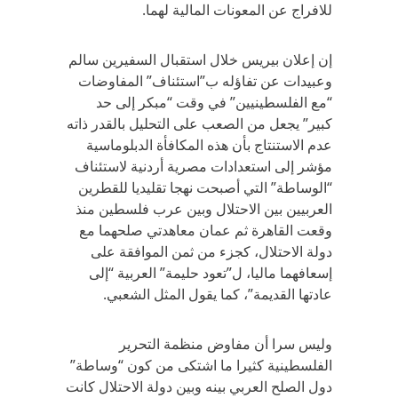
للافراج عن المعونات المالية لهما.
إن إعلان بيريس خلال استقبال السفيرين سالم
وعبيدات عن تفاؤله ب”استئناف” المفاوضات
“مع الفلسطينيين” في وقت “مبكر إلى حد
كبير” يجعل من الصعب على التحليل بالقدر ذاته
عدم الاستنتاج بأن هذه المكافأة الدبلوماسية
مؤشر إلى استعدادات مصرية أردنية لاستئناف
“الوساطة” التي أصبحت نهجا تقليديا للقطرين
العربيين بين الاحتلال وبين عرب فلسطين منذ
وقعت القاهرة ثم عمان معاهدتي صلحهما مع
دولة الاحتلال، كجزء من ثمن الموافقة على
إسعافهما ماليا، ل”تعود حليمة” العربية “إلى
عادتها القديمة”، كما يقول المثل الشعبي.
وليس سرا أن مفاوض منظمة التحرير
الفلسطينية كثيرا ما اشتكى من كون “وساطة”
دول الصلح العربي بينه وبين دولة الاحتلال كانت