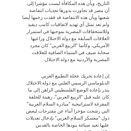
التاريخ، وبأن هذه المكافأة ليست مؤشرا إلى
أن مصر قد تجاوزت بدورها تحديات انتفاضة
شعبها وبأن هذه الانتفاضة قد فقدت زخمها أيضا
ولم تعد تمثل أي تهديد لاتفاقيات كامب ديفيد
وللاستحقاقات المصرية بموجبها في استمرار
العلاقات السابقة مع دولة الاحتلال وراعيها
الأمريكي، وكأنما “الربيع العربي” كان مجرد
سحابة صيف في السماء الصافية للعلاقت
المصرية والأردنية مع دولة الاحتلال.
إن إعادة تحريك عجلة التطبيع العربي
الدبلوماسي الرسمي العلني مع دولة الاحتلال
ينذر بإعادة الوضع الفلسطيني الراهن إلى ما
كان عليه قبل “الربيع العربي”، رهينة للحلقة
المفرغة لاستراتيجية “مبادرة السلام العربية”
التي رشحت مؤخرا أنباء عن مقترحات لبعض
دول “معسكر السلام العربي” بإدخال تعديلات
عليها تعيد صياغة بنودها الخاصة بالقدس