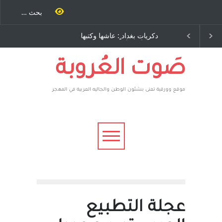
 كتب
دكريات بغداد ٍ: عاشها وكتبها
الاستيطان ومسلسل الخداع
رى..
:وليد رباح – نيوجرسي –
المستمر - قلم : راسم عبيدات
يقهر
الولايات المتحدة الامريكية
عطوه
رون،
صَوت العُروبة
موقع وورقية تعنى بشئون الوطن والجاليه العربية في المهجر
عجلة التطبيع