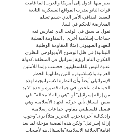
تعبر منها الدول إلى أمريكا والغرب) لما قامت
قوات الناتو بضرب المواقع العسكرية التابعة
للعقيد القذافي،الأمر الذي حسم تسلم
المعارضة للحكم في لبيبا.
نقول ما سبق في الوقت الذي تمارس فيه
جماعات إسلامية أخرى , المقاومة الفعلية
للعهدو الصهيوني (مثلا المقاومة الوطنية
اللبنانية) في ظل الوضوح الأيديولوجي النظري
الفكري التام لرؤية إسرائيل في المنطقة،كدولة
عدوة لليس للفلسطينيين فحسب وإنما للأمتين
العربية والإسلامية, واللتين يطالهما الخطر
الإسرائيلي أيضاً،وأن النظرة الاستراتيجية لهذه
الجماعات تتلخص في جملة قصيرة واحدة “لا بد
من إزالة إسرائيل” أو :”هي زالة لا محالة”. في
نفس السياق تأتي حركة الجهاد الأسلامية وهي
فصيل فلسطيني مقاوم. جماعات إسلامية
راديكالية أخرى(حزب التحرير مثلاً) يرى”وجوب
إزالة إسرائيل” ولكن هذه القضية مؤجلة لما بعد
إقامة”الخلافة الإسلامية”والسؤال هو لأصحاب