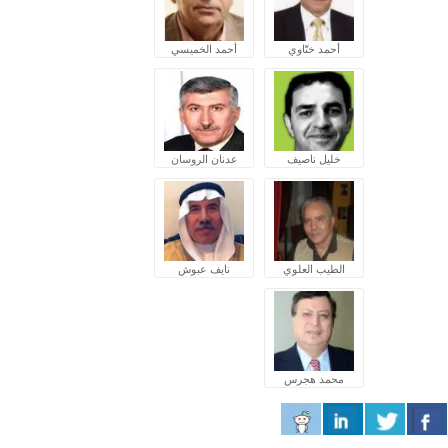
أحمد ختّاوي
أحمد الخميسي
خليل ناصيف
عدنان الروسان
الطيب العلوي
نايف عبوش
محمد هجرس