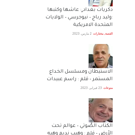
دكريات بغداد ٍ: عاشها وكتبها
:وليد رباح – نيوجرسي – الولايات
المتحدة الامريكية
القصة
,
مختارات
2 مارس، 2023
الاستيطان ومسلسل الخداع
المستمر – قلم : راسم عبيدات
منوعات
23 فبراير، 2023
الكتاب الصَّوتي – عوالم تحت
الأرض – قلم : وهيب نديم وهبه