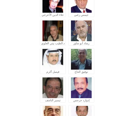
جيمس زغبي
علاء الدين الأعرجي
رشاد أبو شاور
د.الطيب بيتي العلوي
توفيق الحاج
فيصل أكرم
إدوارد جرجس
تيسير الناشف