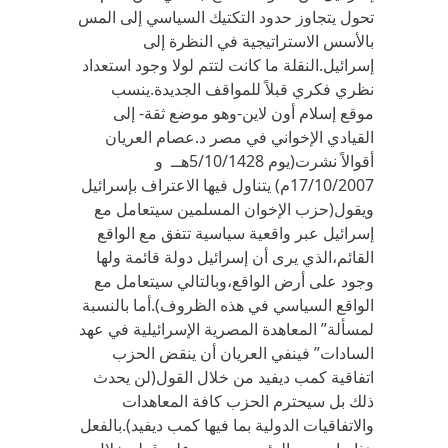
تحول يتجاوز حدود التكتيك السياسي إلى المس
بالأسس الاستراتيجية في النظرة إلى
إسرائيل.النقلة ما كانت لتتم لولا وجود استعداد
نظري فكري قبلاً للمواقف الجديدة.ينسب
موقع إسلام أون لاين-وهو موضع ثقة- إلى
القيادي الإخواني في مصر د.عصام العريان
أقوالاً نشرت(يوم 5/10/1428هــ و
17/10/2007م) يتناول فيها الاعتراف بإسرائيل
ويقول(حزب الإخوان المسلمين سيتعامل مع
إسرائيل عبر واقعية سياسية تتفق مع الواقع
القائم،الذي يرى أن إسرائيل دولة قائمة ولها
وجود على أرض الواقع،وبالتالي سيتعامل مع
الواقع السياسي في هذه الظروف).أما بالنسبة
لمسألة” المعاهدة المصرية الإسرائيلية في عهد
السادات” فينفي العريان أن ينقض الحزب
اتفاقية كمب ديفيد من خلال القول(لن يحدث
ذلك بل سيحترم الحزب كافة المعاهدات
والاتفاقيات الدولية بما فيها كمب ديفيد).بالفعل