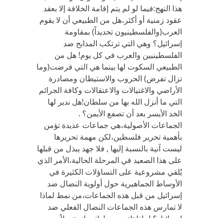
هذا النهج:فيما لو لم يتم إقامة الخلافة إلا بعقد
عقود زمنية أو أكثر،هل من الطبيعي أن لا يقوم
العرب(والفلسطينيون تحديداً) بمقاومة
إسرائيل؟ وهي التي ترتكب المذابح ضد
الفلسطينيين والعرب في كل يوم! هل من
الطبيعي السكوت لها بينما هي التي فرضت(وما
تزال تفرض) الحروب والاستيطان ومصادرة
الأراضي والاغتيالات والاعتقالات وكافة الجرائم
التي ما أنزل الله بها من سلطان!هل ندير لها
الخد الأيسر بعد أن تصفع الأيمن؟ .
الجماعات الأصولية،هي جماعات عديدة تؤمن
بأهمية تحرير فلسطين،لكن مهمة تحريرها
ليست آنية بالنسبة إليها , فلا جهد يبذل من قبلها
على هذا الصعيد في المرحلة الحالية،الأمر الذي
يُلقي مشروعية على التساؤلات الكثيرة في
الأوساط الجماهيرية حول أولوية النضال ضد
إسرائيل من قبل هذه الجماعات،من نمط لماذا
لا تمارس هذه الجماعات النضال الفعلي ضد