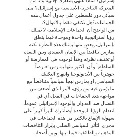
إسرائيل؟ لماذا تلتهي بمعارك جانبية بدلاً من
المعركة التناحرية الأساسية مع إسرائيل؟ متى
سيأتي دور فلسطين على جدول أعمال هذه
الجماعات؟هل تكتفي فقط بالأقوال؟.
من الواضح أن الجماعات الإسلامية لا تمتلك
رؤيا استراتيجية واحدة وموحدة فيما يتعلق
بإسرائيل،وبعض منها يمتلك هذه النظرة لكنه
يمارس تناقضاً بين الإيمان العقيدي وبين الفعل،
أو تختلف نظرته وفقاً لوجوده في المعارضة أو
السلطة, أو أن الكثير منها يمارس تعارضاً
جوهرياً بين الأيديولوجيا وانتهاج التكتيك
السياسي, أو يمارس نهجاً سياسياً متناقضاً مع
ما يؤمن فيه من رؤى،الأمر الذي أضعف من
مواجهة هذه الجماعات في الفعل،أي في
النضال ضد العدوان والوجود الإسرائيلي عموماً.
انعدام الرؤيا الموحدة أيضاً،ترك تأثيراً كبيراً على
سهولة الإيقاع بالكثير من هذه الجماعات في
مجرى التأثر السياسي السلبي بإبراز التناقضات
المذهبية والطائفية فيما بينها, وبين أصحاب