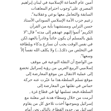
أمين عام الجماعة الإسلامية في لبنان إبراهيم
المصري على”وجوب احترام المعاهدات
السابقة والتعامل معها بوعي وعقلانية”.
زعيم حزب الأمة الإسلامي السوداني الأستاذ
حسن الترابي ومستشهدا بآية من القرآن
الكريم” أتموا إليهم عهدهم إلى مدته” قال:”لا
يليق بالمسلم أن يكون خائناً وغادراً بالعهد،لكن
في نفس الوقت يجب أن نسارع بذكاء وبلطافة
في التخلص من ذلك(…) ولا يكلف الله نفساً إلاّ
وسعها”.
من الواضح أن النقلة النوعية في موقف
إسلاميي الربيع العربي من رؤية إسرائيل تخضع
إلى عملية الانتقال من موفع المعارضة إلى
موقع تسلم السلطة.هذا ما عبّرت عنه حركة
حماس في نقلتها من المعارضة إلى
السلطة،فبعد تسلمها لها في قطاع غزة ,
أبرمت من خلال وسطاء هدنة غير معلنة مع
إسرائيل وبموجبها أخذت تلاحق كل من يقاوم
إسرائيل من حدود القطاع. بالتالي نحن أمام