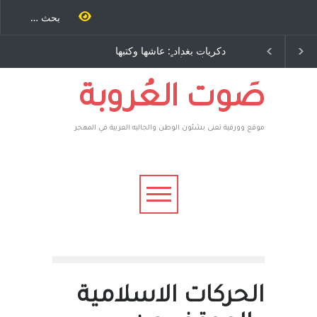
ب
دكريات بغداد ٍ: عاشها وكتبها
الاستيطان ومسلسل الخداع
.
:وليد رباح – نيوجرسي –
المستمر - قلم : راسم عبيدات
ر
الولايات المتحدة الامريكية
ه
،
صَوت العُروبة
موقع وورقية تعنى بشئون الوطن والجاليه العربية في المهجر
الحركات الاسلامية