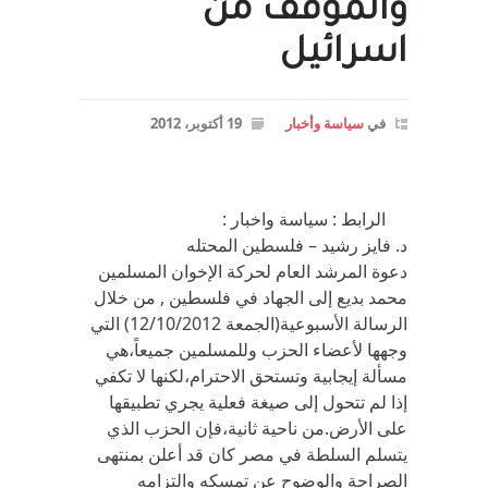
والموقف من
اسرائيل
في
سياسة وأخبار
19 أكتوبر، 2012
الرابط : سياسة واخبار :
د. فايز رشيد – فلسطين المحتله
دعوة المرشد العام لحركة الإخوان المسلمين
محمد بديع إلى الجهاد في فلسطين , من خلال
الرسالة الأسبوعية(الجمعة 12/10/2012) التي
وجهها لأعضاء الحزب وللمسلمين جميعاً،هي
مسألة إيجابية وتستحق الاحترام،لكنها لا تكفي
إذا لم تتحول إلى صيغة فعلية يجري تطبيقها
على الأرض.من ناحية ثانية،فإن الحزب الذي
يتسلم السلطة في مصر كان قد أعلن بمنتهى
الصراحة والوضوح عن تمسكه والتزامه