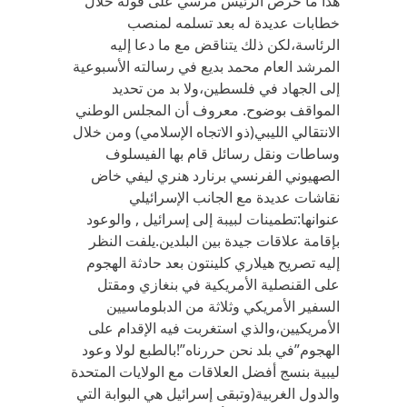
هذا ما حرص الرئيس مرسي على قوله خلال
خطابات عديدة له بعد تسلمه لمنصب
الرئاسة،لكن ذلك يتناقض مع ما دعا إليه
المرشد العام محمد بديع في رسالته الأسبوعية
إلى الجهاد في فلسطين،ولا بد من تحديد
المواقف بوضوح. معروف أن المجلس الوطني
الانتقالي الليبي(ذو الاتجاه الإسلامي) ومن خلال
وساطات ونقل رسائل قام بها الفيسلوف
الصهيوني الفرنسي برنارد هنري ليفي خاض
نقاشات عديدة مع الجانب الإسرائيلي
عنوانها:تطمينات لبيبة إلى إسرائيل , والوعود
بإقامة علاقات جيدة بين البلدين.يلفت النظر
إليه تصريح هيلاري كلينتون بعد حادثة الهجوم
على القنصلية الأمريكية في بنغازي ومقتل
السفير الأمريكي وثلاثة من الدبلوماسيين
الأمريكيين،والذي استغربت فيه الإقدام على
الهجوم”في بلد نحن حررناه”!بالطبع لولا وعود
ليبية بنسج أفضل العلاقات مع الولايات المتحدة
والدول الغربية(وتبقى إسرائيل هي البوابة التي