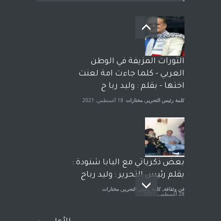
بعد معارك قضائية طاحنة كتب
وترافع فيها بنفسه مرة اخرى..
الشيخ طارق يوسف يقهر
الحكومة الأمريكية ، فأعطوه
الثورات المزيفة في الوطن
الجنسية عن يد وهم صاغرون،
العربي - كلما جاءت امة لعنت
آراء حرة
,
مختارات
7 أبريل، 2023
اختها - بقلم : وليد ربا ح
كلمة رئيس التحرير
,
مختارات
18 أغسطس، 2021
بعض ذكرياتي مع البابا شنودة :
بقلم رئيس التحرير : وليد رباح
فن وثقافة
,
كلمة رئيس التحرير
,
مختارات
28 أغسطس، 2021