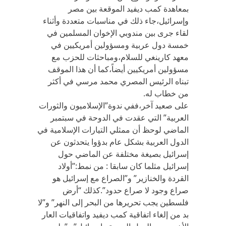
بمعاهدة كمب ديفيد الموقعة بين مصر
وإسرائيل،جاء ذلك في مناسبات متعددة وأثناء
لقاء جرى بين مندوبي الإخوان المسلمين في
خمسة دول عربية ومسؤولين أمريكيين في
معهد كارينغي للسلام،ومباحثات للحزب مع
مسؤولين أمريكيين أيضاً،كما أن هذا الموقف
تبناه الرئيس المصري محمد مرسي في أكثر
من خطاب له.
على صعيد آخر،ففي ندوة”الإسلاميون والثورات
العربية” التي عقدت في الدوحة في سبتمبر
الماضي لوحظ أن ممثلي التيارات الإسلامية في
الدول العربية بشكل عام بدؤوا يتحدثون عن
إسرائيل بصيغة مختلفة عن الماضي حول
إسرائيل مثلما كان سابقا : من نمط:”أولاد
القردة والخنازير” و”الصراع مع إسرائيل هو
صراع وجود لا صراع حدود”.كذلك “أرض
فلسطين يجب تحريرها من البحر إلى النهر” و”لا
بد من إلغاء اتفاقية كمب ديفيد واتفاقيات العار