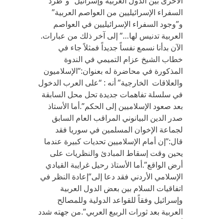
الأخرى بين الدول العربية وإسرائيل” و”طرد
السفراء الإسرائيليين من العواصم العربية”
و”وجود السفراء الإسرائيليين في العواصم
العربية تدنيس لها…” إلى آخر ذلك من عبارات.
الآن بدأنا نسمع نفساً جديداً فمثلاً جاء في
خطاب الشيخ عزام التميمي في الندوة
المذكورة في محاضرة له بعنوان:”الإسلاميون
والعلاقات الخارجية” أنه : “على العرب الدخول
في سلسلة تفاهمات جديدة تحل محل السابقة
بعد صعود الإسلاميين إلى الحكم”.أما الأستاذ
صدر الدين البيانوني المراقب العام السابق
لجماعة الإخوان المسلمين في سوريا فقد
قال:”إن أمام الإسلاميين تحديات كبيرة عندما
يحين وقت إسقاط المبادئ والنظريات على
أرض الواقع”.أما الأستاذ رحيل غرايبة القيادي
الإسلامي الأردني فقد دعا إلى”إعادة النظر في
اتفاقيات السلام بين بعض الدول العربية
وإسرائيل وفقاً للقواعد الدولية وللمصالح
العربية بعد ثورات الربيع العربي”.من جهته شدد