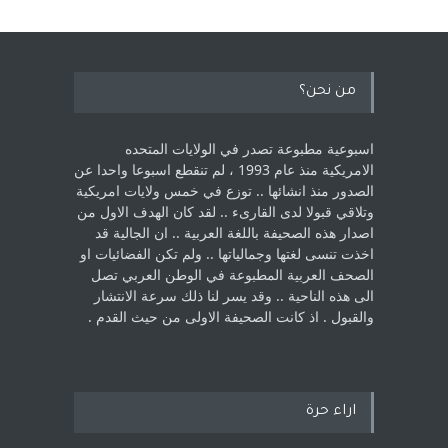
من نحن؟
اسبوعية مطبوعة تصدر في الولايات المتحده
الامريكية منذ عام 1993 ، لم ‏تنقطع اسبوعا واحدا عن
الصدور منذ انشائها .. توزع في خمس ولايات امريكية
‏وتلاقي قبولا لدى القارىء ..‏ لقد كان الهدف الاول من
اصدار هذه الصحيفة باللغة العربية .. ان الجالية قد
اخذت ‏تنسى لغتها وجمالياتها .. ولم تكن الفضائيات او
الصحف العربية المطبوعة في الوطن ‏العربي تصل
الى هذه الناحية .. وقد يسر لنا ذلك سرعة الانتشار
والقبول . اذ كانت ‏الصحيفة الاولى من حيث القدم . ‏
اراء حرة