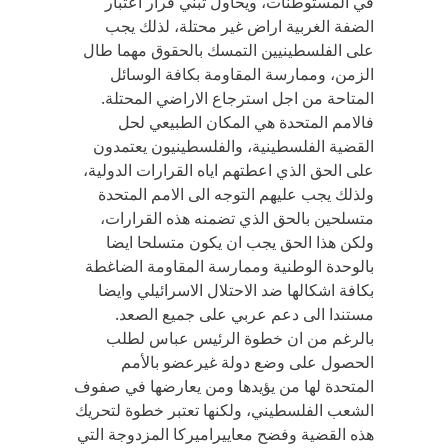
في المستوطنات، ويحاول تبني قرار اعتبار
الضفة الغربية اراض غير محتلة، لذلك يجب
على الفلسطينيين التمسك بالحقوق مهما طال
الزمن، وممارسة المقاومة بكافة الوسائل
المتاحة من اجل استرجاع الاراضي المحتلة.
فالامم المتحدة هي المكان الطبيعي لحل
القضية الفلسطينية، والفلسطينيون يعتمدون
على الحق الذي اعطتهم اياه القرارات الدولية،
ولذلك يجب عليهم التوجه الى الامم المتحدة
متسلحين بالحق الذي تضمنه هذه القرارات،
ولكن هذا الحق يجب ان يكون متسلحا ايضا
بالوحدة الوطنية وممارسة المقاومة الضاغطة
بكافة اشكالها ضد الاحتلال الاسرائيلي وايضا
مستندا الى دعم عربي على جميع الصعد.
بالرغم من ان خطوة الرئيس عباس لطلب
الحصول على وضع دولة غيرعضو بالأمم
المتحدة لها من يؤيدها ومن يعارضها في صفوف
الشعب الفلسطيني، ولكنها تعتبر خطوة لتحريك
هذه القضية وفضح معاييراميركا المزدوجة التي