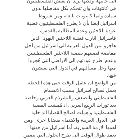
الى جانبها، ولكنها تريد ان يعيش الفلسطينيون
في كانتونات وان تتحكم بكل مفاصلها بدون
سيادة وانما كانتونات تابعة، ومن شروط
اسرائيل ايضا بأن لا يطرح الفلسطينيون قضية
عودة اللاجئين وعدم المطالبة بالقدس،
فاسرائيل اثارت قضية اللاجئين اليهود الذين
هاجروا من الدول العربية الى اسرائيل من اجل
مقايضة قضيتهم بقضية اللاجئين الفلسطينيين
وعدم طرح عودتهم الى الاراضي التي هُجروا
منها وحل مسألتهم في الدول التي يعيشون
فيها.
من الواضح ان عامل الوقت حتى هذه اللحظة
يعمل لصالح اسرائيل بسبب الانقسام
الفلسطيني والضعف والتشرذم العربي وخاصة
بعد ثورات الربيع العربي، اذ هُمشت القضية
الفلسطينية وأّهملت لصالح القضايا الداخلية
في الدول العربية والاهتمام بقضايا اخرى ومن
اهمها الازمة السورية، أما اسرائيل من جهتها
تعمد طوال الوقت الى طرح الحلول التي تضمن