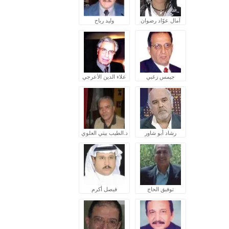
آمال عوّاد رضوان
وليد رباح
جيمس زغبي
علاء الدين الأعرجي
رشاد أبو شاور
د.الطيب بيتي العلوي
توفيق الحاج
فيصل أكرم