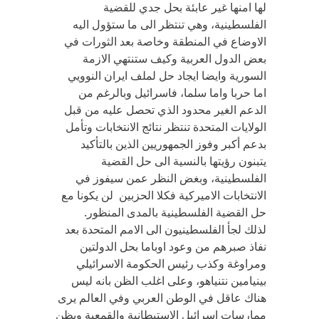
لها امنها غير عابئة بحل جدي للقضية
الفلسطينية، وهي تنتظر الى ما ستؤول اليه
الاوضاع في المنطقة وخاصة بعد الثورات في
بعض الدول العربية وكيف ستنتهي الازمة
السورية وايضا ايجاد حل لملف ايران النوويي
اما حربا واما سلما، فاسرائيل وبالرغم من
الدعم الغير محدود الذي تحصل عليه من قبل
الولايات المتحدة تنتظر نتائج الانتخابات وتأمل
بدعم أكبر وفوز الجمهوريين الذين بالتأكيد
يتبنون رؤيتها بالنسية الى حل القضية
الفلسطينية، وبغض النظر عمن سيفوز في
الانتخابات الاميركية فكلا الحزبين لن يكونا مع
حل القضية الفلسطينية بالمدى المنظور.
لذلك لجأ الفلسطينيون الى الامم المتحدة بعد
نفاذ صبرهم من وعود اوباما بحل الدولتين
ومراوغة وكذب رئيس الحكومة الاسرائيلي
بينيامين نتنياهو، وعلى اغلب الظن بانه ليس
هناك عاقل في الوطن العربي وفي العالم يرى
ممارسات اسرائيل الاستيطانية والقمعية ويظن