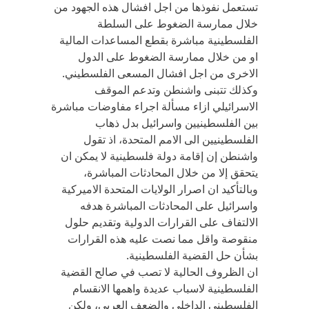
تستعمل نفوذها من اجل افشال هذه الجهود من
خلال ممارسة الضغوط على السلطة
الفلسطينية مباشرة بقطع المساعدات المالية
او من خلال ممارسة الضغوط على الدول
الاخرى من اجل افشال المسعى الفلسطيني.
وكذلك تتبنى واشنطن وتدعم الموقف
الاسرائيلي ازاء مسألة اجراء مفاوضات مباشرة
بين الفلسطينيين واسرائيل بدل ذهاب
الفلسطينيين الى الامم المتحدة، اذ تقول
واشنطن إن إقامة دولة فلسطينية لا يمكن ان
يتحقق إلا من خلال المحادثات المباشرة،
وبالتأكيد ان اصرار الولايات المتحدة الاميركية
واسرائيل على المحادثات المباشرة هدفه
الالتفاف على القرارات الدولية وتقديم حلول
منقوصة واقل مما نصت عليه هذه القرارات
بشأن حل القضية الفلسطينية.
ان الظروف الحالية لا تصب في صالح القضية
الفلسطينية لاسباب عديدة واهمها الانقسام
الفلسطيني الداخلي والضعف العربي، ولكن