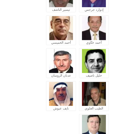
إدوارد جرجس
تيسير الناشف
أحمد ختّاوي
أحمد الخميسي
خليل ناصيف
عدنان الروسان
الطيب العلوي
نايف عبوش