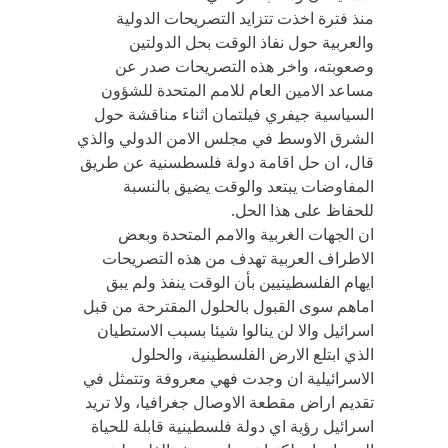
منذ فترة اخذت تتزايد التصريحات الدولية
والعربية حول نفاذ الوقت بحل الدولتين
وصعوبته، واخر هذه التصريحات صدر عن
مساعد الامين العام للامم المتحدة للشؤون
السياسية جيفري فيلتمان اثناء مناقشة حول
الشرق الاوسط في مجلس الامن الدولي والذي
قال، ان حل اقامة دولة فلسطسنية عن طريق
المفاوضات يبتعد والوقت يضيق بالنسبة
للحفاظ على هذا الحل.
ان الجهات الغربية والامم المتحدة وبعض
الاطراف العربية تهدف من هذه التصريحات
ايهام الفلسطينيين بأن الوقت ينفذ ولم يبق
اماهم سوى القبول بالحلول المقترحة من قبل
اسرائيل والا لن ينالوا شيئا بسبب الاستطيان
الذي ابتلع الارض الفلسطينية، والحلول
الاسرائيلية ان وجدت فهي معروفة وتتمثل في
تقديم اراض مقطعة الاوصال جغرافيا، ولا تريد
اسرائيل رؤية اي دولة فلسطينية قابلة للحياة