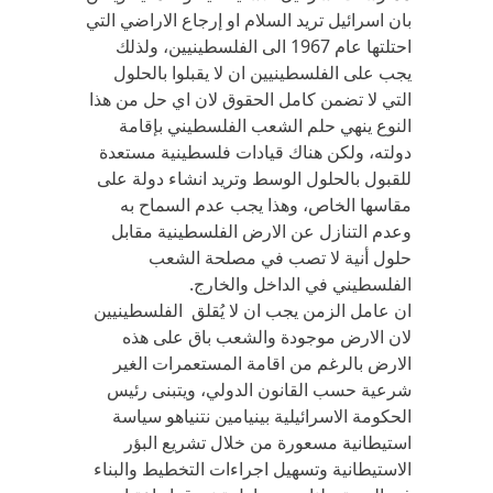
بان اسرائيل تريد السلام او إرجاع الاراضي التي
احتلتها عام 1967 الى الفلسطينيين، ولذلك
يجب على الفلسطينيين ان لا يقبلوا بالحلول
التي لا تضمن كامل الحقوق لان اي حل من هذا
النوع ينهي حلم الشعب الفلسطيني بإقامة
دولته، ولكن هناك قيادات فلسطينية مستعدة
للقبول بالحلول الوسط وتريد انشاء دولة على
مقاسها الخاص، وهذا يجب عدم السماح به
وعدم التنازل عن الارض الفلسطينية مقابل
حلول أنية لا تصب في مصلحة الشعب
الفلسطيني في الداخل والخارج.
ان عامل الزمن يجب ان لا يُقلق الفلسطينيين
لان الارض موجودة والشعب باق على هذه
الارض بالرغم من اقامة المستعمرات الغير
شرعية حسب القانون الدولي، ويتبنى رئيس
الحكومة الاسرائيلية بينيامين نتنياهو سياسة
استيطانية مسعورة من خلال تشريع البؤر
الاستيطانية وتسهيل اجراءات التخطيط والبناء