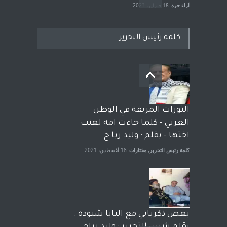
آراء حرة
18 فبراير، 2023
كلمة رئيس التحرير
بعد معارك قضائية طاحنة كتب
وترافع فيها بنفسه مرة اخرى..
الشيخ طارق يوسف يقهر
الحكومة الأمريكية ، فأعطوه
الثورات المزيفة في الوطن
الجنسية عن يد وهم صاغرون،
العربي - كلما جاءت امة لعنت
آراء حرة
,
مختارات
7 أبريل، 2023
اختها - بقلم : وليد ربا ح
كلمة رئيس التحرير
,
مختارات
18 أغسطس، 2021
بعض ذكرياتي مع البابا شنودة :